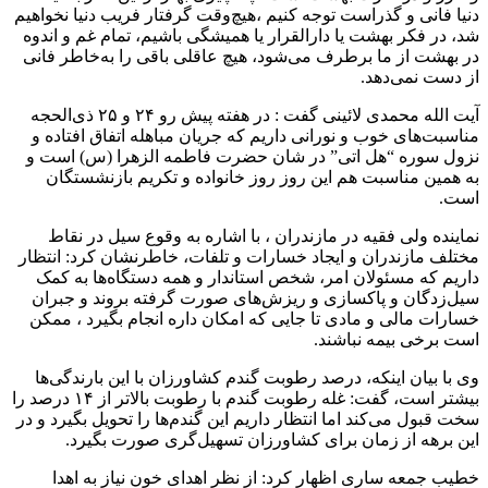
دنیا فانی و گذراست توجه کنیم ،هیچ‌وقت گرفتار فریب دنیا نخواهیم
شد، در فکر بهشت یا دارالقرار یا همیشگی باشیم، تمام غم و اندوه
در بهشت از ما برطرف می‌شود، هیچ عاقلی باقی را به‌خاطر فانی
از دست نمی‌دهد‌.
آیت الله محمدی لائینی گفت : در هفته پیش رو ۲۴ و ۲۵ ذی‌الحجه
مناسبت‌های خوب و نورانی داریم که جریان مباهله اتفاق افتاده و
نزول سوره “هل اتی” در شان حضرت فاطمه الزهرا (س) است و
به همین مناسبت هم این روز روز خانواده و تکریم بازنشستگان
است.
نماینده ولی فقیه در مازندران ، با اشاره به وقوع سیل در نقاط
مختلف مازندران و ایجاد خسارات و تلفات، خاطرنشان کرد: انتظار
داریم که مسئولان امر، شخص استاندار و همه دستگاه‌ها به کمک
سیل‌زدگان و پاکسازی و ریزش‌های صورت گرفته بروند و جبران
خسارات مالی و مادی تا جایی که امکان داره انجام بگیرد ، ممکن
است برخی بیمه نباشند.
وی با بیان اینکه، درصد رطوبت گندم کشاورزان با این بارندگی‌ها
بیشتر است، گفت: غله رطوبت گندم با رطوبت بالاتر از ۱۴ درصد را
سخت قبول می‌کند اما انتظار داریم این گندم‌ها را تحویل بگیرد و در
این برهه از زمان برای کشاورزان تسهیل‌گری صورت بگیرد.
خطیب جمعه ساری اظهار کرد: از نظر اهدای خون نیاز به اهدا