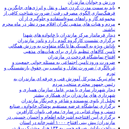
ورزش و جوانان مازندران
باید به سمت مدرن کردن حمل و نقل و انرژی‌های جایگزین و
فرهنگ‌سازی الگوی مصرف رفت / ضرورت شناخت کافی از
مجموعه گاز و راه‌های سوءاستفاده و جلوگیری از آن
مردم و هیات های مذهبی نگران اقلام مورد نظر در ماه محرم
نباشند.
دیدار فرماندار مرکز مازندران با خانواده های شهدا
برگزاری نشست کارگروه گندم ، آرد و ناندز مازندران
پاداش ویژه به المپیکی‌ها تا نگاه متفاوت به ورزش همگانی
تأمین کالاهای تنظیم بازاری برای هیأت‌های مذهبی
افتتاح نمایشگاه فردخت در مازندران
ضرورت ورود تامین اجتماعی به مسئله جوانی جمعیت و
غربالگری / ضرورت تعادل و تناسب بین حقوق بازنشستگی و
تورم
پیام تبریک مدیرکل آموزش فنی و حرفه ای مازندران به
رئیس جمهور محترم منتخب مردم
دیدار شهردار ساری با مدیر عامل سازمان همیاری و
شهرداری های مازندران برای همکاری بیشتر
تجلیل از بانوی نویسنده و شاعر و خبرنگار مازندران
برگزاری نمایشگاه عرضه مستقیم پوشاک خانواده ، صنایع
دستی و مواد غذایی در ساری/ معرفی بانوان کارآفرین
برگزاری آیین افتتاحیه آشپزخانه اطعام و احسان حسینی در
مازندران/ پیش بینی افتتاح ۱۰۰۰ آشپزخانه در استان
پرداخت پاداش صرفه جویی به ۱۳۴ هزار مشترک برق در