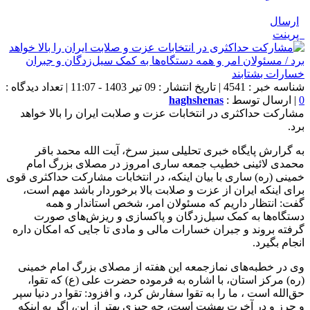
ارسال
پرینت
شناسه خبر : 4541 | تاریخ انتشار : 09 تیر 1403 - 11:07 | تعداد دیدگاه :
0
| ارسال توسط :
haghshenas
مشارکت حداکثری در انتخابات عزت و صلابت ایران را بالا خواهد
برد.
به گرارش پایگاه خبری تحلیلی سبز سرخ، آیت الله محمد باقر
محمدی لائینی خطیب جمعه ساری امروز در مصلای بزرگ امام
خمینی (ره) ساری با بیان اینکه، در انتخابات مشارکت حداکثری قوی
برای اینکه ایران از عزت و صلابت بالا برخوردار باشد مهم است،
گفت: انتظار داریم که مسئولان امر، شخص استاندار و همه
دستگاه‌ها به کمک سیل‌زدگان و پاکسازی و ریزش‌های صورت
گرفته بروند و جبران خسارات مالی و مادی تا جایی که امکان داره
انجام بگیرد.
وی در خطبه‌های نمازجمعه این هفته از مصلای بزرگ امام خمینی
(ره) مرکز استان، با اشاره به فرموده حضرت علی (ع) که تقوا،
حق‌الله است ، ما را به تقوا سفارش کرد، و افزود: تقوا در دنیا سپر
و حرز و در آخرت بهشت است، چه چیزی بهتر از این، اگر به اینکه