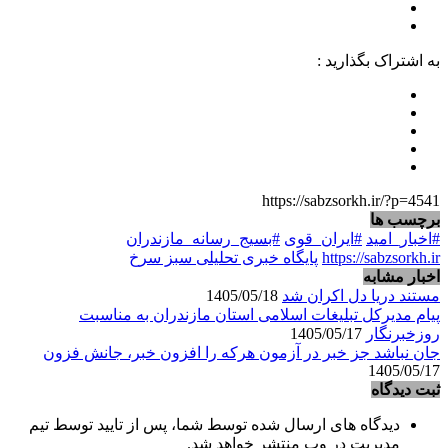
به اشتراک بگذارید :
https://sabzsorkh.ir/?p=4541
برچسب ها
#اخبار_امید
#ایران_قوی
#بسیج_رسانه_مازندران
https://sabzsorkh.ir
پایگاه خبری تحلیلی سبز سرخ
اخبار مشابه
مستند دریا دل اکران شد
1405/05/18
پیام مدیرکل تبلیغات اسلامی استان مازندران به مناسبت
روزخبرنگار
1405/05/17
جان نباشد جز خبر در آزمون هرکه را افزون خبر، جانش فزون
1405/05/17
ثبت دیدگاه
دیدگاه های ارسال شده توسط شما، پس از تایید توسط تیم
مدیریت در وب منتشر خواهد شد.