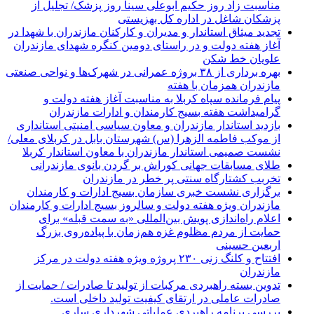
مناسبت زاد روز حکیم ابوعلی سینا روز پزشک/ تجلیل از
پزشکان شاغل در اداره کل بهزیستی
تجدید میثاق استاندار و مدیران و کارکنان مازندران با شهدا در
آغاز هفته دولت و در راستای دومین کنگره شهدای مازندران
علویان خط شکن
بهره برداری از ۳۸ بروژه عمرانی در شهرک‌ها و نواحی صنعتی
مازندران همزمان با هفته
پیام فرمانده سپاه کربلا به مناسبت آغاز هفته دولت و
گرامیداشت هفته بسیج کارمندان و ادارات مازندران
بازدید استاندار مازندران و معاون سیاسی امنیتی استانداری
از موکب فاطمه الزهرا (س) شهرستان بابل در کربلای معلی/
نشست صمیمی استاندار مازندران با معاون استاندار کربلا
طلای مسابقات جهانی کوراش بر گردن بانوی مازندرانی
تخربب کشتارگاه سنتی پر خطر در مازندران
برگزاری نشست خبری سازمان بسیج ادارات و کارمندان
مازندران ویژه هفته دولت و سالروز بسیج ادارات و کارمندان
اعلام راه‌اندازی پویش بین‌المللی «به سمت قبله» برای
حمایت از مردم مظلوم غزه هم‌زمان با پیاده‌روی بزرگ
اربعین حسینی
افتتاح و کلنگ زنی ۲۳۰ پروژه ویژه هفته دولت در مرکز
مازندران
تدوین بسته راهبردی مرکبات از تولید تا صادرات / حمایت از
صادرات عاملی در ارتقای کیفیت تولید داخلی است.
بررسی برنامه راهبردی عملیاتی شهرداری ساری