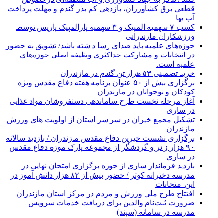
قطعی برق کشاورزان، بازدهی کم بذر گندم و مهلت پرداخت
آب بها
کسب ۷ سهمیه المپیک و ۳ سهمیه پارالمپیک پاریس توسط
ورزشکاران مازندرانی
حوزه‌های علمیه باید صدای رسا داشته باشد/ تشویق به حضور
در انتخابات و مشارکت حداکثری وظیفه اصلی حوزه‌های
علمیه است.
خرید تضمینی ۵۳ هزار تن گندم در مازندران
برگزاری بیش از ۵۰ عنوان برنامه هفته دفاع مقدس ویژه
کودکان و نوجوانان در مازندران
آغاز مرحله نخست طرح ساماندهی دستفروشان مواد غذایی
در ساری
تشکیل مجمع خیران در سراسر استان از اولویت های ورزش
مازندران
برگزاری نشست خیرین دفاع مقدس مازندران / بازدید سالانه
۹۰ هزار زائر و گردشگر از مجموعه پارک موزه دفاع مقدس
در ساری
بازدید فرماندار ساری از حوزه برگزاری امتحان نهایی در
مدرسه دخترانه کوثر / حضور بیش از ۸۲ هزار دانش آموز در
این امتحانات
افتتاح طرح ملی ورزش و مردم در مرکز استان مازندران
ضرورت ثبت‌نام والدین برای دریافت خدمات سرویس
مدرسه در سامانه (سپند)