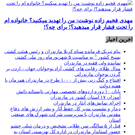
مهدی فخیم زاده نوشت: من را تهدید میکنید؟ خانواده ام
را‌ تحت فشار قرار میدهید؟! برای چه؟!
اخرین اخبار
پیام تبریک فرمانده سپاه کربلا مازندران و رئیس هیئت کشتی
بسیج کشور ” به مناسبت ۵ شهریورماه روز ملی کشتی
نماينده ولی فقیه در مازندران
مدال طلای رقابت های کشتی آزاد نوجوانان جهان – اردن بر
گردن نوجوان مازندرانی
افتتاح و کنگ زنی بیش از ۱۰۰۰ طرح در مازندران همزمان با
هفته دولت
پایان ۱۰ دوره اردوهای تخصصی مهارتی تابستانه دانش
آموزان ۱۷ استان کشور در مازندران
اجرای نمایش‌های ایثار در مازندران
دیدار و نشست مدیر کل حفظ آثار و نشر ارزش های دفاع
مقدس مازندران با سرپرست شرکت شهرک های صنعتی
استان
قبل از ۵ سالگی سن طلایی تشخیص و درمان تنبلی چشم
حضور استاندار مازندران در اداره کل بهزیستی استان به