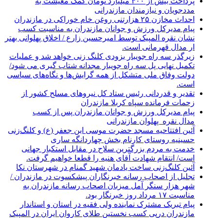
پرداخت بیش از ۴۰۰ میلیارد تومان کمک معیشت به
مددجویان و نیازمندان مازندرانی
احداث مخازن ۲۵ هزارتنی روغن خام خوراکی در مازندران
پیام مدیرکل ورزش و جوانان مازندران به مناسبت کسب
نشان نقره المپیک توسط امیرحسین زارع / اخلاق پهلوانی بهتر
ار مدال قهرمانی است.
زیرگذر سه راه جویبار بزودی کلنگ زنی خواهد شد و عملیات
تکمیل نهایی پل سه راه جویبار مجدانه شتاب گیری می شود/
دولت وفاق ملی متشکل از همه گرایش‌ها و نگاه‌های سیاسی
است.
تقدیر و قدردانی رئیس ستاد کل نیرو‌های مسلح کشور از
زحمات فرمانده سپاه کربلا مازندران
پیام مدیرکل ورزش و جوانان مازندران پس از کسب
مدال نقره پهلوان مازندرانی
آئین افتتاحیه مسجد حضرت موسی ابن جعفر (ع) و کلنگ‌زنی
حسینیه روستای کارنام بخش چهاردانگه ساری
خدمت به مردم بزرگترین سلاح در مقابل استکبار جهانی
است/ انتقام شهادت آقای هنیه را قطعا خواهیم گرفت.
آئین کلنگ‌زنی ساخت یادمان شهید گمنام در شهرستان نکا
تجلیل از اصحاب رسانه خبرنگاران پیشکسوت در مازندران /
شهر هزار سنگر آمل میزبان اصحاب رسانه مازندران به
مناسبت ۱۷ مرداد روز خبرنگار بود.
پیام تبریک مشترک نماینده ولی فقیه در استان و استاندار
مازندران درپی کسب نخستین طلای کاروان ایران در المپیک