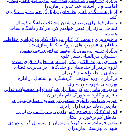
برگزاری« جشن بابا امام رضا » همزمان با ایام دهه ولایت و
امامت و در آستانه عید غدیر در مازندران
از بازنشستگان با شرایط خاص و ایثارگر حمایت و دستگیری
کنید
با تمام قوا برای برطرف شدن مشکلات باشگاه فوتبال
نساجی مازندران تلاش خواهیم کرد /در کنار باشگاه نساجی
هستیم.
با خودباوری و همت کارکنان نیروگاه نکاترموکوپلهای حفاظت
یاتاقانهای فیدپمپ های نیروگاه نکا بازسازی شد.
برگزاری آئین رونمایی از پوستر فراخوان چهاردهمین
جشنواره بین‌المللی شعر علوی
همه چیز دولت الکترونیک وابسته به مخابرات قوی است/
لزوم پرهیز از چندصدایی و چندنگاهی در مدیریت فضای
مجازی و جلب اعتماد کاربران
برگزاری دوره آموزشی گردشگری و اشتغال در اداره
بهزیستی شهرستان ساری
بازدید فرماندار مرکز استان از شرکت تولید محصولات غذایی
باقری و کارخانه خوراک دام مازندران
ضرورت داشتن الگوی صنعتی در صنایع ، صنایع تبدیلی در
مازندران باید حرف اول را بزند.
اعزام ۲۲ گروه جهادی “شهدای بهزیستی” مازندران به
مناطق کم برخوردار استان
تقدیر فرمانده سپاه کربلا مازندران از مسوول گروه جهادی
شهدای بهزیستی مازندران