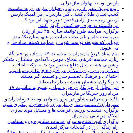
پاریس توسط پهلوان مازندرانی
‍ ‍ پیام تبریک مدیر کل ورزش و جوانان مازندران به مناسبت
کسب نشان طلای کشتی گیر مازندرانی در المپیک پاریس
اربعین زمینه‌ساز آزادی قدس / هنر شهدا این بود که
می‌دانستند به حرف چه کسانی گوش کنند.
برگزاری مراسم طرح توانمند سازی ۳۵ نفر از زنان
سرپرست خانوار غیر تحت حمایت در شهرستان نکا/ مدد
جویانی که نخواهند توانمند شوند از حمایت کمیته امداد خارج
می شوند.
پیام سپاه کربلا مازندران به مناسبت ۱۷ مرداد روز خبرنگار
زنان، حماسه آفرینان شجاع، مومن، پاکدامن، پشتیبان، متفکر
و شریف هشت سال دفاع مقدس بودند/ به برکت انقلاب
اسلامی، زنان ایران اسلامی در حوزه های علمی، سیاسی،
اجتماعی و فرهنگی تصمیم ساز و تصمیم گیر هستند.
خبرنگاران، چشمان همیشه بیدار جامعه‌اند
آئین تجلیل از خبرنگاران حوزه سپاه و بسیج به مناسبت ۱۷
مرداد روز خبرنگا در مازندران
تاکید بر معرفی مشاور در امور معلولان توسط فرمانداران و
شهرداران / مناسب سازی مازندران باید جدی تر پیگیری شود.
برگزاری نشست بررسی فرصت ها و مسائل مولد سازی
املاک بهزیستی مازندران
برگزاری آئین افتتاحیه مرکز خدمات مشاوره و روانشناسی
راه زندگی (رز)در کتابخانه مرکز استان
حمایت تسهیلاتی و آموزشی بسیج سازندگی از مشاغل خانگی