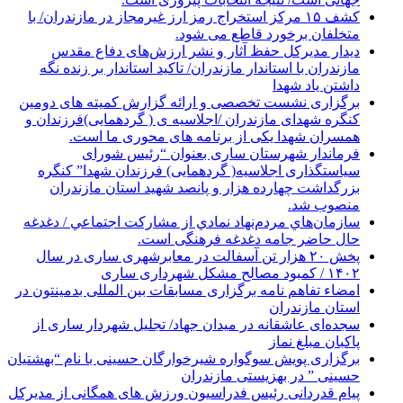
کشف ۱۵ مرکز استخراج رمز ارز غیرمجاز در مازندران/ با
متخلفان برخورد قاطع می شود.
دیدار مدیرکل حفظ آثار و نشر ارزش‌های دفاع مقدس
مازندران با استاندار مازندران/ تاکید استاندار بر زنده نگه
داشتن یاد شهدا
برگزاری نشست تخصصی و ارائه گزارش کمیته های دومین
کنگره شهدای مازندران /اجلاسیه ی ( گردهمایی)فرزندان و
همسران شهدا یکی از برنامه های محوری ما است.
فرماندار شهرستان ساری بعنوان “رئیس شورای
سیاستگذاری اجلاسیه( گردهمایی) فرزندان شهدا” کنگره
بزرگداشت چهارده هزار و پانصد شهید استان مازندران
منصوب شد.
سازمان‌هاي مردم‌نهاد نمادي از مشاركت اجتماعي / دغدغه
حال حاضر جامه دغدغه فرهنگی است.
پخش ۲۰ هزار تن آسفالت در معابرشهری ساری در سال
۱۴۰۲ / کمبود مصالح مشکل شهرداری ساری
امضاء تفاهم نامه برگزاری مسابقات بین المللی بدمینتون در
استان مازندران
سجده‌ای عاشقانه در میدان جهاد/ تجلیل شهردار ساری از
پاکبان مبلغ نماز
برگزاری پویش سوگواره شیرخوارگان حسینی با نام “بهشتیان
حسینی ” در بهزیستی مازندران
پیام قدردانی رئیس فدراسیون ورزش های همگانی از مدیرکل