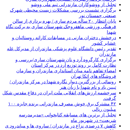
تجلیل از ووشوکاران مازندرانی تیم ملی ووشو
برگزاری نشست بررسی مشکلات زیست محیطی شهرک
صنعتی چمستان نور
پایان انتظار ۲۰ ساله مردم ساری / بهره برداری از سالن
فرهنگی ورزشی ماهفروجک شهرستان ساری به برکت نگاه
شهدا
درخشش دختران مازنی در مسابقات کاراته روستائیان و
عشایر کشور
تقدیر رئیس دانشگاه علوم پزشکی مازندران از مدیرکل غله
مازندران
برگزاری کارگروه آرد و نان شهرستان ساری/بررسی و
نظارت کامل بر روند توزیع آرد در مرکز استان
امضاء تفاهم نامه میان استانداری مازندران و سازمان
فروشگاه های اتکا تهران
رونمائی از بزرگترین دیوار نگاره شهدا در مرکز مازندران /
تبیین یاد و نام شهدا با زبان هنر
سرچشمه ارزش‌های انقلابی ملت ایران در دفاع مقدس شکل
گرفت.
۴۲ مشترک برق خوش مصرف مازندرانی برنده جایزه ۱۰۰
میلیون ریالی
تجلیل از برترین های مسابقه کتابخوانی «مدیرمدرسه
شریعت» در شهریور ماه
کاهش ۷ درصدی نزاع در مازندران / ساروی ها و میاندرود ی