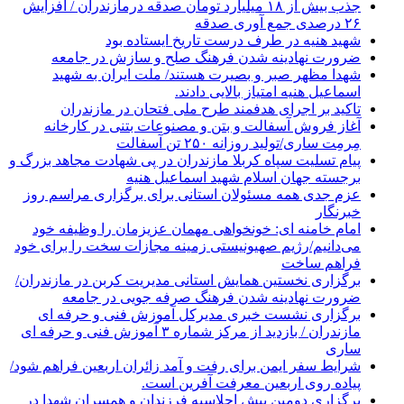
جذب بیش از ۱۸ میلیارد تومان صدقه درمازندران / افزایش
۲۶ درصدی جمع آوری صدقه
شهید هنیه در طرف درست تاریخ ایستاده بود
ضرورت نهادینه شدن فرهنگ صلح و سازش در جامعه
شهدا مظهر صبر و بصیرت هستند/ ملت ایران به شهید
اسماعیل هنیه امتیاز بالایی دادند.
تاکید بر اجرای هدفمند طرح ملی فتحان در مازندران
آغاز فروش آسفالت و بتن و مصنوعات بتنی در کارخانه
مِرمِت ساری/تولید روزانه ۲۵۰ تن آسفالت
پیام تسلیت سپاه کربلا مازندران در پی شهادت مجاهد بزرگ و
برجسته جهان اسلام شهید اسماعیل هنیه
عزم جدی همه مسئولان استانی برای برگزاری مراسم روز
خبرنگار
امام خامنه ای: خونخواهی مهمان عزیزمان را وظیفه خود
می‌دانیم/رژیم صهیونیستی زمینه مجازات سخت را برای خود
فراهم ساخت
برگزاری نخستین همایش استانی مدیریت کربن در مازندران/
ضرورت نهادینه شدن فرهنگ صرفه جویی در جامعه
برگزاری نشست خبری مدیرکل آموزش فنی و حرفه ای
مازندران / بازدید از مرکز شماره ۳ آموزش فنی و حرفه ای
ساری
شرایط سفر ایمن برای رفت و آمد زائران اربعین فراهم شود/
پیاده روی اربعین معرفت آفرین است.
برگزاری دومین پیش اجلاسیه فرزندان و همسران شهدا در