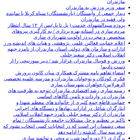
مازندران
سفر وزیر ورزش به مازندران
دیدار جمعی از وابستگان (بازنشستگان) سپاه کربلا با نماینده
ولی فقیه در مازندران
پروژه سیدالشهدای خدمت ( پل تا پل)پس از ۱۲ سال انتظار
مردم ساری در آستانه بهره برداری / به کارگیری نیروهای
متخصص و مجرب در اولویت شهرداری ساری
اعلام حمایت فعالین علمی_پژوهشی و هیات های اندیشه ورز
ادارات و سازمان های دولتی استان مازندران از نامزد جبهه
انقلاب اسلامی دکتر سعید جلیلی
ورزش و فوتبال مازندران عزادار شد / دبیر سورتیچی را از
دست دادیم!
امضاء تفاهم نامه مشترک همکاری میان کانون پرورش
فکری کودکان و نوجوانان مازندران و مدرسه علمیه تخصصی
الزهرا(س) خواهران شهرستان ساری
زمینه سازی رشد اقتصادی مازندران /توجه به ظرفیت های
مازندران در واردات و تامین کالاهای اساسی
حمایت قاطع جمع کثیری از خانواده های معظم شهدا و
ایثارگران شاغل در ادارات ،نهادها و دستگاه های اجرایی
مازندران از دکتر سعید جلیلی نامزد جبهه انقلاب اسلامی
تاکید بر تعظیم و حل مشکلات جامعه بازنشستگان / تمام
سعی دشمنان این است که در انتخابات کسی انتخاب نشود که
روند سه سال گذشته را ادامه دهد
برگزاری ۶۱ دوره آموزشی، ترویجی و توانمند سازی