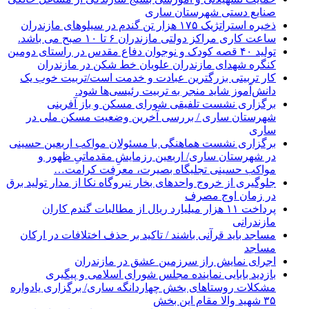
صنایع دستی شهرستان ساری
ذخیره استراتژیک ۱۷۵ هزار تن گندم در سیلوهای مازندران
ساعت کاری مراکز دولتی مازندران ۶ تا ۱۰ صبح می باشد.
تولید ۴۰ قصه کودک و نوجوان دفاع مقدس در راستای دومین
کنگره شهدای مازندران علویان خط شکن در مازندران
کار تربیتی بزرگترین عبادت و خدمت است/تربیت خوب یک
دانش‌آموز شاید منجر به تربیت رئیسی‌ها شود.
برگزاری ‌نشست تلفیقی شورای مسکن و باز آفرینی
شهرستان ساری / بررسی آخرین وضعیت مسکن ملی در
ساری
برگزاری نشست هماهنگی با مسئولان مواکب اربعین حسینی
در شهرستان ساری/ اربعین رزمایشِ مقدماتیِ ظهور و
مواکب حسینی تجلیگاه بصیرت، معرفت کرامت…
جلوگیری از خروج واحدهای بخار نیروگاه نکا از مدار تولید برق
در زمان اوج مصرف
پرداخت ۱۱ هزار میلیارد ریال از مطالبات گندم کاران
مازندرانی
مساجد باید قرآنی باشند / تاکید بر حذف اختلافات در ارکان
مساجد
اجرای نمایش راز سرزمین عشق در مازندران
بازدید بابایی نماینده مجلس شورای اسلامی و پیگیری
مشکلات روستاهای بخش چهاردانگه ساری/ برگزاری یادواره
۳۵ شهید والا مقام این بخش