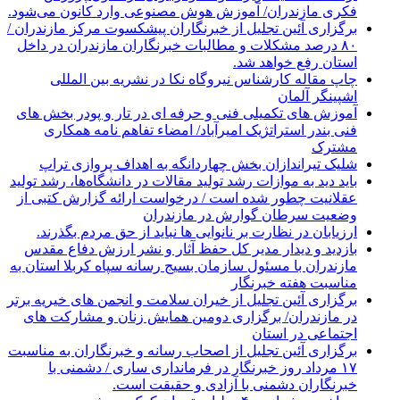
فکری مازندران/ آموزش هوش مصنوعی وارد کانون می‌شود.
برگزاری آئین تجلیل از خبرنگاران پیشکسوت مرکز مازندران /
۸۰ درصد مشکلات و مطالبات خبرنگاران مازندران در داخل
استان رفع خواهد شد.
چاپ مقاله کارشناس نيروگاه نكا در نشریه بین المللی
اشپینگر آلمان
آموزش های تکمیلی فنی و حرفه ای در تار و پودر بخش های
فنی بندر استراتژیک امیرآباد/ امضاء تفاهم نامه همکاری
مشترک
شلیک تیراندازان بخش چهاردانگه به اهداف پروازی تراپ
باید دید به موازات رشد تولید مقالات در دانشگاه‌ها، رشد تولید
عقلانیت چطور شده است / درخواست ارائه گزارش کتبی از
وضعیت سرطان گوارش در مازندران
ارزیابان در نظارت بر نانوایی ها نباید از حق مردم بگذرند.
بازدید و دیدار مدیر کل حفظ آثار و نشر ارزش دفاع مقدس
مازندران با مسئول سازمان بسیج رسانه سپاه کربلا استان به
مناسبت هفته خبرنگار
برگزاری آئین تجلیل از خیران سلامت و انجمن های خیریه برتر
در مازندران/ برگزاری دومین همایش زنان و مشارکت های
اجتماعی در استان
برگزاری آئین تجلیل از اصحاب رسانه و خبرنگاران به مناسبت
۱۷ مرداد روز خبرنگار در فرمانداری ساری / دشمنی با
خبرنگاران دشمنی با آزادی و حقیقت است.