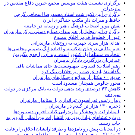
برگزاری نشست هیئت موسس مجمع خیرین دفاع مقدس در
مازندران
برگزاری آیین نکوداشت استاد محمدرضا اسحاقی گرجی
حافظ و میراث دارِ مکتب خنیاگری ایران
نقش موثر اصحاب فرهنگ ، هنر و رسانه در جامعه
برگزاری آئین تجلیل از هنرمندان صنایع دستی مرکز مازندران
عبور از خطوط قرمز اخلاق ممنوع
اهدای هزار سری جهیزیه به زوج‌های مازندرانی
تعیین‌تکلیف درختان شکسته و افتاده لنگ تصمیم مجلسی‌ها
انتخابات مسئله اول کشور است، باید آن را جدی بگیریم/
عیدقربان بزرگترین یادگار پیامبران
رهبر انقلاب: قساوت صهیونیست‌ها جای مماشات باقی
نگذاشته/ باید عرصه را بر جلادان تنگ کرد
حریق ۶۰ هکتار از مراتع و جنگل‌های مازندران
محور چالوس همچنان مسدود است
کاهش ۴۳ درصدی رشد بدهی دولت به بانک مرکزی در دولت
سیزدهم
دیدار رئیس فدراسیون تیراندازی با استاندار مازندران
ذخیره ۱۳۰ هزار تن گندم در مازندران
با مشارکت پژوهشگر مازندرانی كتاب آخرین دستاوردها
درباره غشاهای تبادل یونی در انتشارات بین المللی الزویر به
چاپ رسید.
در انتخابات پیش رو نامزدها و طرفدارانشان اخلاق را رعایت
کنند / تذکر به جهاد کشاورزی و آب منطقه‌ای درخصوص