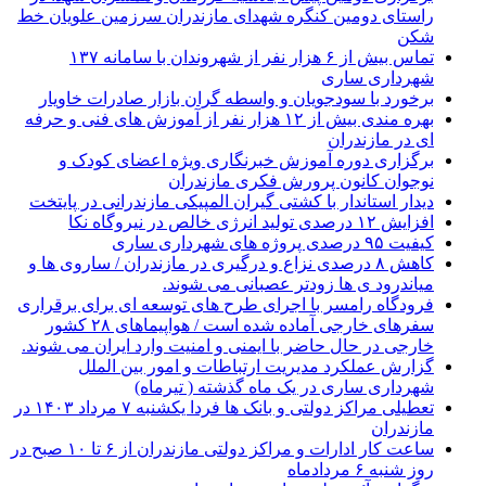
راستای دومین کنگره شهدای مازندران سرزمین علویان خط
شکن
تماس بیش از ۶ هزار نفر از شهروندان با سامانه ۱۳۷
شهرداری ساری
برخورد با سودجویان و واسطه گران بازار صادرات خاویار
بهره مندی بیش از ۱۲ هزار نفر از آموزش های فنی و حرفه
ای در مازندران
برگزاری دوره آموزش خبرنگاری ویژه اعضای کودک و
نوجوان کانون پرورش فکری مازندران
دیدار استاندار با کشتی گیران المپیکی مازندرانی در پایتخت
افزایش ۱۲ درصدی تولید انرژی خالص در نیروگاه نکا
کیفیت ۹۵ درصدی پروژه های شهرداری ساری
کاهش ۸ درصدی نزاع و درگیری در مازندران / ساروی ها و
میاندرود ی ها زودتر عصبانی می شوند.
فرودگاه رامسر با اجرای طرح های توسعه ای برای برقراری
سفرهای خارجی آماده شده است / هواپیماهای ۲۸ کشور
خارجی در حال حاضر با ایمنی و امنیت وارد ایران می شوند.
گزارش عملکرد مدیریت ارتباطات و امور بین الملل
شهرداری ساری در یک ماه گذشته ( تیرماه)
تعطیلی مراکز دولتی و بانک ها فردا یکشنبه ۷ مرداد ۱۴۰۳ در
مازندران
ساعت کار ادارات و مراکز دولتی مازندران از ۶ تا ۱۰ صبح در
روز شنبه ۶ مردادماه