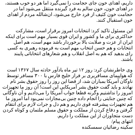
داریم، اهدای خون جای حجامت را نمی‌گیرد اما هر دو خوب هستند،
در اهدای خون، خون سالم به فرد گیرنده منتقل می‌شود اما در
حجامت خون کثیف از فرد خارج می‌شود، ان‌شالله مردم از اهدای
خون استقبال کنند.
این مسئول تاکید کرد: انتخابات امروز برقرار است، مشارکت
حداکثری برای ما و کشور و ایران قوی بسیار مهم است برای اینکه
ایران از عزت و صلابت بالا برخوردار باشد مهم است، هم اصل
انتخابات و هم حسن انتخاب مهم است به فرموده رهبری به کسی
رای بدهید که هم به اصل انقلاب و هم شعارهای انتخاباتی پایبند
باشند.
وی خاطرنشان کرد: روز ۱۲ تیر ماه یادآور حادثه‌ سال ۱۳۶۷ است
که هواپیمای مسافربری بر فراز خلیج فارس با ۳۰۰ مسافر توسط
ناوگان آمریکا بمباران شد، از قضا این روز را روز حقوق بشر نام
نهادند و باید گفت حقوق بشر آمریکایی این است! آن روز ما تجهیزات
امروز را نداشتیم وگرنه قطعا جواب آمریکا را می‌دادیم و آن ناوگانی
که چنین جنایتی را انجام داده چنین بی‌مجازات نمی‌بود اما امروز ما
هم تجهیزات پیشرفته قوی داریم و هم دل و جرات لازم برای انتقام
گرفتن و دفاع کردن از مملکت و حقوق مسلم ملتمان و کوتاه کردن
دست متجاوزان از این مملکت را داریم.
انتهای پیام/
سکینه رضائیان سمسکنده