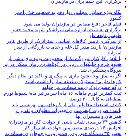
برگزاری آئین حلیم پزان در مازندران
نگاه ویژه حمایتی مجلس دوازدهم به جمعیت هلال احمر
کشور
فیلم فاخر دفاع مقدس در مازندران تولید می شود
برگزاری نشست یادواره ملی سرلشکر شهید محمد حسن
طوسی نابغه فاو
از سرگیری تامین کالاهای اساسی استراتژیک از طریق بنادر
مازندران/ بازدید مدیر کل غله و خدمات بازرگانی از بندر
امیرآباد
با تلاش کارکنان نیروگاه نکا از محدودیت تولید برق ناشی از
هجوم خزه و جلبکهای دریایی در کوتاهترین زمان ممکن در این
نیروگاه پیشگیری شد.
اگر به نماز توجه شود نیازی به پیگیری و تاکید در انجام دیگر
کارها نداریم / مسئولان دغدغه نماز را داشته باشند
درگه حسین نوکری هم سعادت می‌خواهد
ثبت کمترین تورم ماهانه ۱۶ ماه اخیر در تیر ماه/ سقوط تورم
نقطه‌ای به کانال ۳۰ درصد
کشف استعداد معلولین یکی از کارهای مهم بهزیستی باید
باشد / ضرورت کیفی‌سازی تجهیزات معلولان و تقدیر از
همراهان و همسران آنها
کاهش ۳۴ درصدی تلفات ناشی از حوادث كار در مازندران/
افزایش ۱۶ درصدی مصدومین حوادث ناشی از کار
تجهیز ۳۵ دستگاه خودروی رفت‌وروب و جمع‌آوری پسماند به