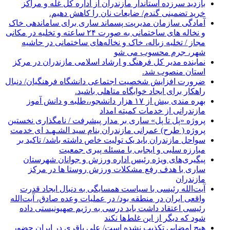
بازدید سرزده استاندار مازندران از اداره کل غله و مراکز
خرید تضمینی گندم/ ضایعات نان را کاهش دهیم.
آمادگی سازمان مدیریت پسماند ساری برای ساماندهی خاک
و نخاله های ساختمانی به صورت ۲۴ ساعته و تخلیه در مکانی
مجاز / تخلیه زباله، خاک و نخاله‌های ساختمانی در حاشیه
شهر، جرم محسوب می شو
نماینده مدیر کل فرهنگ و ارشاد اسلامی مازندران در مرکز
استان منصوب شد.
ضرورت افزایش شخصیت اجتماعی دانشگاه فرهنگیان/ دنبال
راهکار برای ایجاد خوابگاه متاهلی باشید.
بهره مندی بیش از ۱۷ هزار دانشجو،،طلبه و دانش آموز
مازندرانی از خدمات کمیته امداد
پروژه «پل تا پل» ساری بر مدار پیشرفت / نامگذاری نخستین
پروژه ( طرح) عمرانی مازندران بنام سید الشـهـد ای خدمت
سواحل مازندران باید یک تولیت خاص داشته باشد/ تاکید بر
مبارزه سلبی و ایجابی با مسئله پیری جمعیت
پیگیری‌های ویژه رئیس اداره ورزش و جوانان شهرستان
ساری با هدف رفع مشکلات ورزش روستا ها در مرکز
مازندران
آیت‌الله رئیسی با سیاست همسایگی به دنبال ایجاد قدرت
واقعی ایران در منطقه بود/ در عملیات وعده صادق، آیت‌الله
رئیسی اعتقاد داشت باید درسی به رژیم صهیونیستی داده
شود که دیگر از این غلط‌ها نکند
هیچ امضایی تکذیب نشده است/ علی باقری در ایران حضور