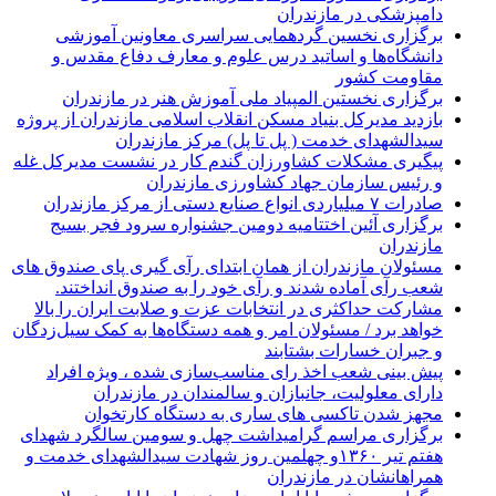
دامپزشکی در مازندران
برگزاری نخسین گردهمایی سراسری معاونین آموزشی
دانشگاه‌ها و اساتید درس علوم و معارف دفاع مقدس و
مقاومت کشور
برگزاری نخستین المپیاد ملی آموزش هنر در مازندران
بازدید مدیرکل بنیاد مسکن انقلاب اسلامی مازندران از پروژه
سیدالشهدای خدمت ( پل تا پل) مرکز مازندران
پیگیری مشکلات کشاورزان گندم کار در نشست مدیرکل غله
و رئیس سازمان جهاد کشاورزی مازندران
صادرات ۷ میلیاردی انواع صنایع دستی از مرکز مازندران
برگزاری آئین اختتامیه دومین جشنواره سرود فجر بسیج
مازندران
مسئولان مازندران از همان ابتدای رآی گیری پای صندوق های
شعب رآی آماده شدند و رآی خود را به صندوق انداختند.
مشارکت حداکثری در انتخابات عزت و صلابت ایران را بالا
خواهد برد / مسئولان امر و همه دستگاه‌ها به کمک سیل‌زدگان
و جبران خسارات بشتابند
پیش بینی شعب اخذ رای مناسب‌سازی شده ، ویژه افراد
دارای معلولیت، جانبازان و سالمندان در مازندران
مجهز شدن تاکسی های ساری به دستگاه کارتخوان
برگزاری مراسم گرامیداشت چهل و سومین سالگرد شهدای
هفتم تیر ۱۳۶۰و چهلمین روز شهادت سیدالشهدای خدمت و
همراهانشان در مازندران