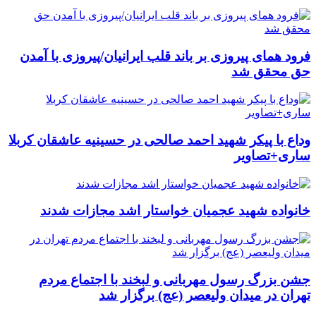
فرود همای پیروزی بر باند قلب ایرانیان/پیروزی با آمدن
حق محقق شد
وداع با پیکر شهید احمد صالحی‌ در حسینیه عاشقان کربلا
ساری+تصاویر
خانواده شهید عجمیان خواستار اشد مجازات شدند
جشن بزرگ رسول مهربانی و لبخند با اجتماع مردم
تهران در میدان ولیعصر (عج) برگزار شد