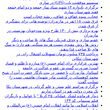
سیستم موقعیت یاب (GPS) در ساری
برگزاری یادواره ۱۲ شهید ستاد نماز جمعه و دو امام جمعه
فقید شهرستان ساری
حجاب، میوه عفاف و عفاف، ریشه حجاب است
غرق شدن ۱۱۸نفر در مازندران/ توصيه هايی برای پيشگيری
از غرق شدن
بهره برداری بیش از ۱۳۰ طرح ویژه مددجویان بهزیستی در
مازندران
عقیم سازی و حذف فیزیکی سگ های بلا صاحب و دیگر
روش ها روش مفیدی نیست هزینه سنگینی هم دارد/ به سگ
های بلا صاحب غذا ندهید.
پرداخت ۷۳۵ میلیون تومان تسهیلات اشتغال زایی در
شهرستان تنکابن
بهترین عزاداری برای امام حسین (ع) مبارزه با ظلم و فساد
است/ ضرورت گسترش عفو و عدالت در جامعه
استاندار مازندران، با حضور در بیت یادگار حضرت آیت ا.. شیخ
محمد کوهستانی درگذشت مادر شهیدان هاشمی نسب را
تسلیت گفت:
برگزاری مراسم علم بستن و علم گردانی در شهرستان نکا
یک مخزن دولتی هم در استان نداریم
دیدار فرمانده لشکر عملیاتی ۲۵ کربلا ” با عوامل و بازیگران
فیلم سینمایی کد ۱۳۳
انقلاب اسلامی ما مانند انقلاب امام حسین (ع) بین‌المللی و
جهانی است/ نتیجه انتخابات پیروزی است.