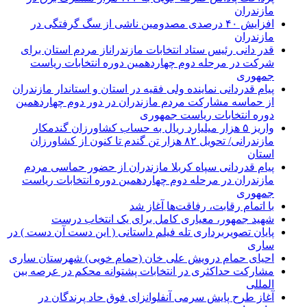
مازندران
افزایش ۴۰ درصدی مصدومین ناشی از سگ گرفتگی در
مازندران
قدر دانی رئیس ستاد انتخابات مازندراناز مردم استان برای
شرکت در مرحله دوم چهاردهمین دوره انتخابات ریاست
جمهوری
پیام قدردانی نماینده ولی فقیه در استان و استاندار مازندران
از حماسه مشارکت مردم مازندران در دور دوم چهاردهمین
دوره انتخابات ریاست جمهوری
واریز ۵ هزار میلیارد ریال به حساب کشاورزان گندمکار
مازندرانی/ تحویل ۸۲ هزار تن گندم تا کنون از کشاورزان
استان
پیام قدردانی سپاه کربلا مازندران از حضور حماسی مردم
مازندران در مرحله دوم چهاردهمین دوره انتخابات ریاست
جمهوری
با اتمام رقابت، رفاقت‌ها آغاز شد
شهید جمهور، معیاری کامل برای یک انتخاب درست
پایان تصویربرداری تله فیلم داستانی ( این دست آن دست ) در
ساری
احیای حمام درویش علی خان (حمام خویی) شهرستان ساری
مشارکت حداکثری در انتخابات پشتوانه محکم در عرصه بین
المللی
آغاز طرح پایش سرمی آنفلوانزای فوق حاد پرندگان در