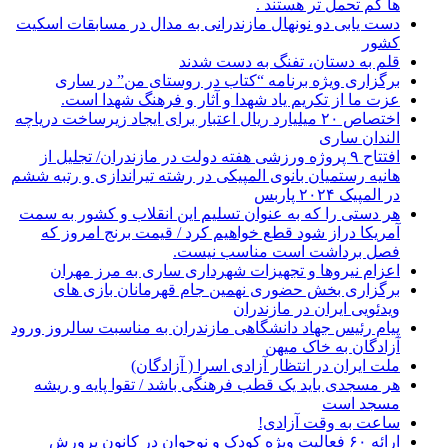
ها کم تحمل تر هستند‌ .
دست یابی دو نونهال مازندرانی به مدال در مسابقات اسکیت
کشور
قلم به دستان، تفنگ به دست شدند
برگزاری ویژه برنامه “کتاب در روستای من” در ساری
عزت ما از تکریم یاد شهدا و آثار و فرهنگ شهدا است.
اختصاص ۲۰ میلیارد ریال اعتبار برای ایجاد زیرساخت دریاچه
الندان ساری
افتتاح ۹ پروژه ورزشی هفته دولت در مازندران/ تجلیل از
هانیه رستمیان بانوی المپیکی در رشته تیراندازی و رتبه ششم
در المپیک ۲۰۲۴ پاربس
هر دستی را که به عنوان تسلیم این انقلاب و کشور به سمت
آمريکا دراز شود قطع خواهیم کرد / قیمت برنج امروز که
فصل برداشت است مناسب نیست.
اعزام نیروها و تجهیزات شهرداری ساری به مرز مهران
برگزاری بخش حضوری نهمین جام قهرمانان بازی های
ویدئویی ایران در مازندران
پیام رئیس جهاد دانشگاهی مازندران به مناسبت سالروز ورود
آزادگان به خاک میهن
ملت ایران در انتظار آزادی اسرا ( آزادگان)
هر مسجدی باید یک قطب فرهنگی باشد / تقوا پایه و ریشه
مسجد است
ساعت به وقت آزادی!
ارائه ۶۰ فعالیت ویژه کودک و نوجوان در کانون پرورش