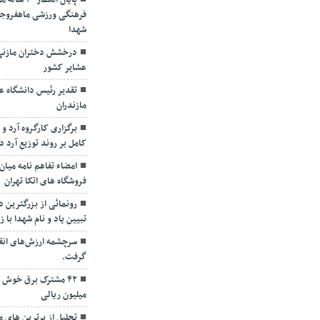
پایان انتظ
فرهنگی ورزشی ماهفروجک
شهدا
درخشش دختران مازنی د
عشایر کشور
تقدیر رئیس دانشگاه عل
مازندران
برگزاری کارگروه آرد 
کامل بر روند توزیع آرد د
امضاء تفاهم نامه میان
فروشگاه های اتکا تهران
رونمائی از بزرگترین دی
تبیین یاد و نام شهدا با ز
سرچشمه ارزش‌های انق
گرفت.
میلیون ریالی
تجلیل از برترین های 