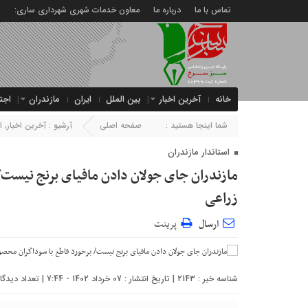
تماس با ما
درباره ما
معاون خدمات شهری شهرداری ساری:
خانه
آخرین اخبار
بین الملل
ایران
مازندران
اجت
شما اینجا هستید :
صفحه اصلی
آرشیو :
آخرین اخبار
,
ا
استاندار مازندران
مازندران جای جولان دادن مافیای برنج نیست/
زراعی
ارسال
پرینت
شناسه خبر : 2143 | تاریخ انتشار : 07 خرداد 1402 - 7:44 | تعداد دیدگاه :