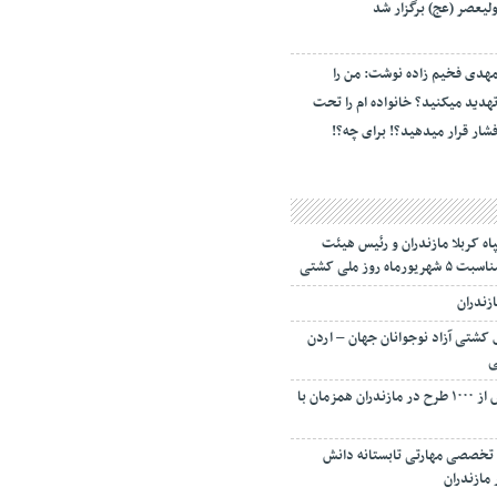
لیعصر (عج) برگزار شد
هدی فخیم زاده نوشت: من را
هدید میکنید؟ خانواده ام را‌ تحت
شار قرار میدهید؟! برای چه؟!
اه کربلا مازندران و رئیس هیئت
روز ملی کشتی
ازندران
کشتی آزاد نوجوانان جهان – اردن
ی
افتتاح و کنگ زنی بیش از ۱۰۰۰ طرح در مازندران همزمان با
ردوهای تخصصی مهارتی تابستانه دانش