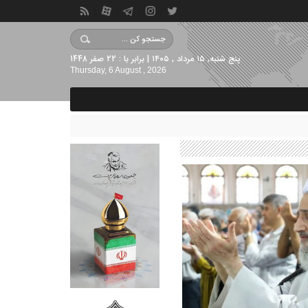
پنج شنبه, ۱۵ مرداد , ۱۴۰۵ | برابر با : 22 صفر 1448
Thursday, 6 August , 2026