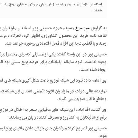
استاندار مازندران با بیان اینکه زمان برای جولان مافیای برنج ب
شدند.
به گزارش
سبز سرخ
، سیدمحمود حسینی پور استاندار مازندران با ا
تفاهم نامه خرید این محصول کشاورزی، اظهار کرد: تحرکات مرموز
رصد و با قاطعیت با این افراد مُخل اقتصادی برخورد خواهد شد.
حسینی پور در این راستا گفت: یکی از مسایلی که برای محصول برنج 
وجود نداشت، نبود سامانه ارتباطات برای عرضه برنج سنتی بود ا
ایجاد شده است.
وی ادامه داد: نبود این شبکه توزیع باعث شکل گیری شبکه های فس
نماینده عالی دولت در مازندران افزود: تمامی اعضای این شبکه فس
و قاطع با آنان صورت می گیرد.
وی گفت: اقدامات این شبکه های مافیایی منجر به اخلال در توزیع ب
برنج از شالیکاران به کشاورز و مصرف کننده زیان می رسانند.
حسینی پور تصریح کرد: مازندران جای جولان دادن مافیای برنج نیست
شود.