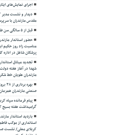
اجرای نمایش‌های ایثار
دیدار و نشست مدیر کل
مقدس مازندران با سرپ
قبل از ۵ سالگی سن طلایی تشخیص و درمان تنبلی چشم
حضور استاندار مازندرا
مناسبت زاد روز حکیم ابو
پزشکان شاغل در اداره ک
تجدید میثاق استاندار و
شهدا در آغاز هفته دولت
مازندران علویان خط شکن
بهره ب
صنعتی مازندران همزمان 
پیام فرمانده سپاه کرب
گرامیداشت هفته بسیج کار
بازدید استاندار مازند
استانداری از موکب فاطمه
کربلای معلی/ نشست صمیم