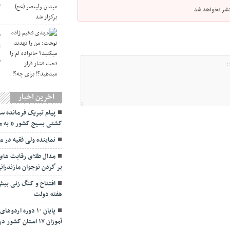
و
نتشر نخواهد شد.
م
ت
ف
اخرین اخبار
پیام تبریک فرمانده سپ
کشتی بسیج کشور ” به مناسبت ۵ شهریورماه 
نماينده ولی فقیه در م
مدال طلای رقابت های 
بر گردن نوجوان مازندران
هفته دولت
پایان ۱۰ دوره ا
آموزان ۱۷ استان کشور در مازندران