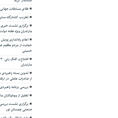
استاندار کربلا
طلای مسابقات جهانی ک
تخربب کشتارگاه سنتی 
برگزاری نشست خبری س
مازندران ویژه هفته دولت
اعلام راه‌اندازی پویش 
حمایت از مردم مظلوم غزه
حسینی
مازندران
تدوین بسته راهبردی م
از صادرات عاملی در ارت
بررسی برنامه راهبردی
تجلیل از ووشوکاران ما
برگزاری نشست بررس
صنعتی چمستان نور