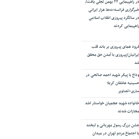
در راهپیمایی ۲۲ بهمن تجلی یافت/
برگزاری فرانسه:ده‌ها هزار ایرانی
ر سالگرد پیروزی انقلاب اسلامی
اهپیمایی کردند
رود همای پیروزی بر باند قلب
یرانیان/پیروزی با آمدن حق محقق
د
داع با پیکر شهید احمد صالحی‌ در
سینیه عاشقان کربلا
اری+تصاویر
انواده شهید عجمیان خواستار اشد
جازات شدند
شن بزرگ رسول مهربانی و لبخند
ا اجتماع مردم تهران در میدان