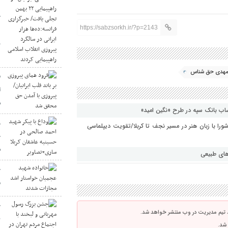
خ
د
https://sabzsorkh.ir/?p=2143
ر
لمهدی حق شناس
ف
ا
ش
ب بانک سپه در طرح «نگین امید»
و
شورا با زبان هنر در مسیر نجف تا کربلا/تقویت دیپلماسی
ح
س
های طبیعی
خ
م
ج
 تیم مدیریت در وب منتشر خواهد شد.
ب
 شد.