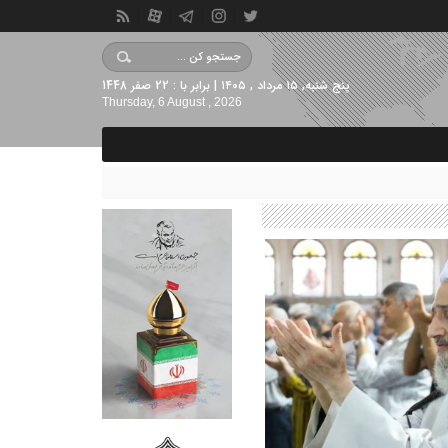
پنج شنبه, ۱۵ مرداد , ۱۴۰۵ | برابر با : 22 صفر 1448
Thursday, 6 August , 2026