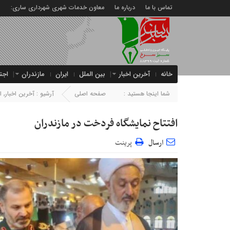
تماس با ما
درباره ما
معاون خدمات شهری شهرداری ساری:
خانه
آخرین اخبار
بین الملل
ایران
مازندران
اجت
شما اینجا هستید :
صفحه اصلی
آرشیو :
آخرین اخبار
,
ا
افتتاح نمایشگاه فردخت در مازندران
ارسال
پرینت