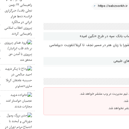
https://sabzsorkh.ir
خ
د
ر
ب بانک سپه در طرح «نگین امید»
ف
شورا با زبان هنر در مسیر نجف تا کربلا/تقویت دیپلماسی
ا
ش
های طبیعی
و
ح
س
 تیم مدیریت در وب منتشر خواهد شد.
خ
 شد.
م
نتشر نخواهد شد.
ج
ب