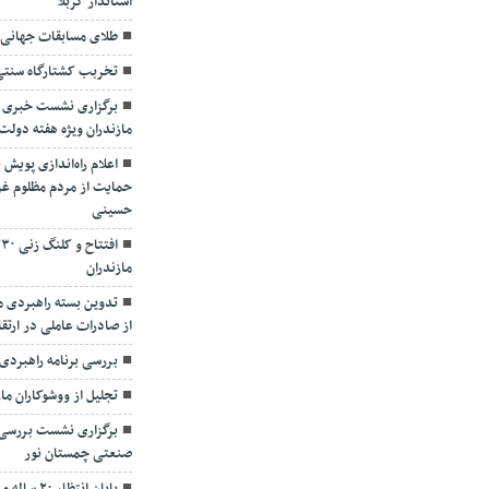
استاندار کربلا
طلای مسابقات جهانی ک
تخربب کشتارگاه سنتی 
برگزاری نشست خبری س
مازندران ویژه هفته دولت
اعلام راه‌اندازی پویش 
حمایت از مردم مظلوم غزه
حسینی
مازندران
تدوین بسته راهبردی م
از صادرات عاملی در ارت
بررسی برنامه راهبردی
تجلیل از ووشوکاران ما
برگزاری نشست بررس
صنعتی چمستان نور