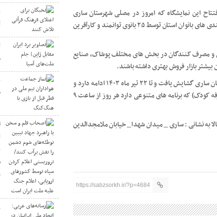
ن
فتتاح این نمایشگاه که امروز در مصلی شهرستان ساری
ت
گشایش یافت، اظهار کرد: در این نمایشگاه بخش کوچکی از توانمندی های بانوان استان توسط ۲۵ بانوی توانمند و کارآفرین
ت
گان و مصرف کنندگان در بخش های مختلف پوشاک، صنایع
م
 بیشتر بازار فروش بهتری داشته باشند.
ن
یاد آور می شود: این نمایشگاه از امروز ۱۸ تیرماه در مصلی شهرستان ساری گشایش یافت و تا ۲۲ تیر ماه ۱۴۰۳ ادامه دارد و
ق
خانواده ها می توانند به همراه فرزندانشان به ویژه کودکانشان از( غرفه کودک) که برنامه های متنوعی دارد هر روز از ساعت ۹
الا به نشانی : ساری _ میدان شهدا_ خیابان ملامجدالدین
ا
ت
ب
س
ج
https://sabzsorkh.ir/?p=4684
ر