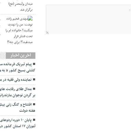
و
م
ت
ف
اخرین اخبار
پیام تبریک فرمانده سپ
کشتی بسیج کشور ” به مناسبت ۵ شهریورماه 
نماينده ولی فقیه در م
مدال طلای رقابت های 
بر گردن نوجوان مازندران
هفته دولت
پایان ۱۰ دوره ا
آموزان ۱۷ استان کشور در مازندران