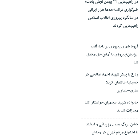
در راهپیمایی ۲۲ بهمن تجلی یافت/
برگزاری فرانسه:ده‌ها هزار ایرانی
ر سالگرد پیروزی انقلاب اسلامی
اهپیمایی کردند
رود همای پیروزی بر باند قلب
یرانیان/پیروزی با آمدن حق محقق
د
داع با پیکر شهید احمد صالحی‌ در
سینیه عاشقان کربلا
اری+تصاویر
انواده شهید عجمیان خواستار اشد
جازات شدند
شن بزرگ رسول مهربانی و لبخند
ا اجتماع مردم تهران در میدان