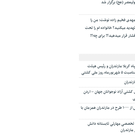
لیعصر (عج) برگزار شد
هدی فخیم زاده نوشت: من را
هدید میکنید؟ خانواده ام را‌ تحت
شار قرار میدهید؟! برای چه؟!
اه کربلا مازندران و رئیس هیئت
روز ملی کشتی
ازندران
کشتی آزاد نوجوانان جهان – اردن
ی
افتتاح و کنگ زنی بیش از ۱۰۰۰ طرح در مازندران همزمان با
ردوهای تخصصی مهارتی تابستانه دانش