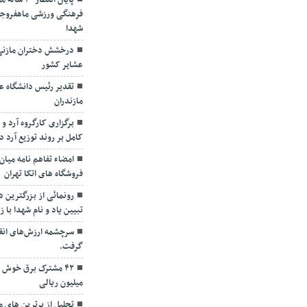
پایان انتظ
فرهنگی ورزشی ماهفروجک
شهدا
درخشش دختران مازنی د
عشایر کشور
تقدیر رئیس دانشگاه عل
مازندران
برگزاری کارگروه آرد 
کامل بر روند توزیع آرد د
امضاء تفاهم نامه میان
فروشگاه های اتکا تهران
رونمائی از بزرگترین دی
تبیین یاد و نام شهدا با ز
سرچشمه ارزش‌های انق
گرفت.
میلیون ریالی
تجلیل از برترین های 