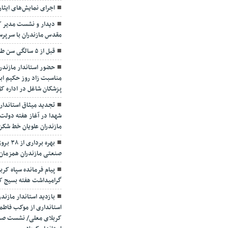
اجرای نمایش‌های ایثار
دیدار و نشست مدیر کل
مقدس مازندران با سرپ
قبل از ۵ سالگی سن طلایی تشخیص و درمان تنبلی چشم
حضور استاندار مازندرا
مناسبت زاد روز حکیم ابو
پزشکان شاغل در اداره ک
تجدید میثاق استاندار و
شهدا در آغاز هفته دولت
مازندران علویان خط شکن
بهره ب
صنعتی مازندران همزمان 
پیام فرمانده سپاه کرب
گرامیداشت هفته بسیج کار
بازدید استاندار مازند
استانداری از موکب فاطمه
کربلای معلی/ نشست صمیم