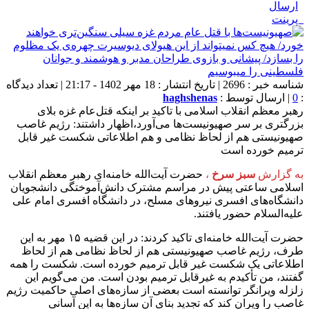
ارسال
پرینت
شناسه خبر : 2696 | تاریخ انتشار : 18 مهر 1402 - 21:17 | تعداد دیدگاه
:
0
| ارسال توسط :
haghshenas
رهبر معظم انقلاب اسلامی با تاکید بر اینکه قتل‌عام غزه بلای
بزرگتری بر سر صهیونیست‌ها می‌آورد،اظهار داشتند: رژیم غاصب
صهیونیستی هم از لحاظ نظامی و هم اطلاعاتی شکست غیر قابل
ترمیم خورده است
به گزارش
سبز سرخ
،
حضرت آیت‌الله خامنه‌ای رهبر معظم انقلاب
اسلامی ساعتی پیش در مراسم مشترک دانش‌آموختگی دانشجویان
دانشگاه‌های افسری نیروهای مسلح، در دانشگاه افسری امام علی
علیه‌السلام حضور یافتند.
حضرت آیت‌الله خامنه‌ای تاکید کردند: در این قضیه ۱۵ مهر به این
طرف، رژیم غاصب صهیونیستی هم از لحاظ نظامی هم از لحاظ
اطلاعاتی یک شکست غیر قابل ترمیم خورده است. شکست را همه
گفتند، من تأکیدم به غیرقابل ترمیم بودن است. من می‌گویم این
زلزله ویرانگر توانسته است بعضی از سازه‌های اصلی حاکمیت رژیم
غاصب را ویران کند که تجدید بنای آن سازه‌ها به این آسانی