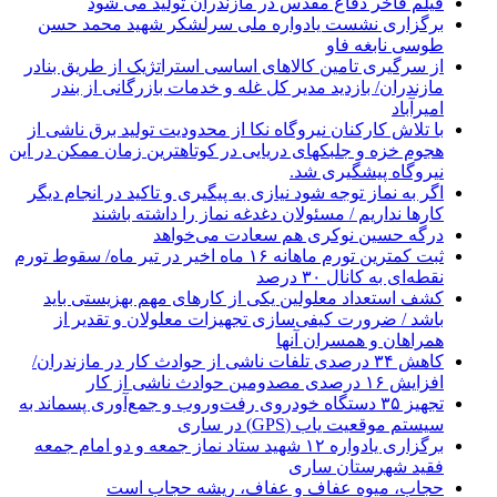
فیلم فاخر دفاع مقدس در مازندران تولید می شود
برگزاری نشست یادواره ملی سرلشکر شهید محمد حسن
طوسی نابغه فاو
از سرگیری تامین کالاهای اساسی استراتژیک از طریق بنادر
مازندران/ بازدید مدیر کل غله و خدمات بازرگانی از بندر
امیرآباد
با تلاش کارکنان نیروگاه نکا از محدودیت تولید برق ناشی از
هجوم خزه و جلبکهای دریایی در کوتاهترین زمان ممکن در این
نیروگاه پیشگیری شد.
اگر به نماز توجه شود نیازی به پیگیری و تاکید در انجام دیگر
کارها نداریم / مسئولان دغدغه نماز را داشته باشند
درگه حسین نوکری هم سعادت می‌خواهد
ثبت کمترین تورم ماهانه ۱۶ ماه اخیر در تیر ماه/ سقوط تورم
نقطه‌ای به کانال ۳۰ درصد
کشف استعداد معلولین یکی از کارهای مهم بهزیستی باید
باشد / ضرورت کیفی‌سازی تجهیزات معلولان و تقدیر از
همراهان و همسران آنها
کاهش ۳۴ درصدی تلفات ناشی از حوادث كار در مازندران/
افزایش ۱۶ درصدی مصدومین حوادث ناشی از کار
تجهیز ۳۵ دستگاه خودروی رفت‌وروب و جمع‌آوری پسماند به
سیستم موقعیت یاب (GPS) در ساری
برگزاری یادواره ۱۲ شهید ستاد نماز جمعه و دو امام جمعه
فقید شهرستان ساری
حجاب، میوه عفاف و عفاف، ریشه حجاب است