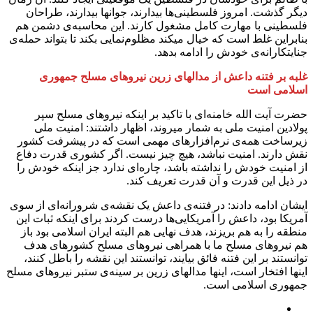
دیگر گذشت. امروز فلسطینی‌ها بیدارند، جوانها بیدارند، طراحان
فلسطینی با مهارت کامل مشغول کارند. این محاسبه‌ی دشمن هم
بنابراین غلط است که خیال میکند مظلوم‌نمایی بکند تا بتواند حمله‌ی
جنایتکارانه‌ی خودش را ادامه بدهد.
غلبه بر فتنه داعش از مدالهای زرین نیروهای مسلح جمهوری
اسلامی است
حضرت آیت الله خامنه‌ای با تاکید بر اینکه نیروهای مسلح سپر
پولادین امنیت ملی به شمار میروند، اظهار داشتند: امنیت ملی
زیرساخت همه‌ی نرم‌افزارهای مهمی است که در پیشرفت کشور
نقش دارند. امنیت نباشد، هیچ چیز نیست. اگر کشوری قدرت دفاع
از امنیت خودش را نداشته باشد، چاره‌ای ندارد جز اینکه خودش را
در ذیل این قدرت و آن قدرت تعریف کند.
ایشان ادامه دادند: در فتنه‌ی داعش یک نقشه‌ی شرورانه‌ای از سوی
آمریکا بود، داعش را آمریکایی‌ها درست کردند برای اینکه ثبات این
منطقه را به هم بریزند، هدف نهایی هم البته ایران اسلامی بود باز
هم نیروهای مسلح ما با همراهی نیروهای مسلح کشورهای هدف
توانستند بر این فتنه فائق بیایند، توانستند این نقشه را باطل کنند،
اینها افتخار است، اینها مدالهای زرین بر سینه‌ی ستبر نیروهای مسلح
جمهوری اسلامی است.