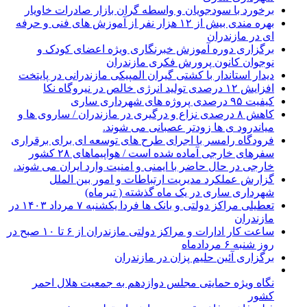
برخورد با سودجویان و واسطه گران بازار صادرات خاویار
بهره مندی بیش از ۱۲ هزار نفر از آموزش های فنی و حرفه
ای در مازندران
برگزاری دوره آموزش خبرنگاری ویژه اعضای کودک و
نوجوان کانون پرورش فکری مازندران
دیدار استاندار با کشتی گیران المپیکی مازندرانی در پایتخت
افزایش ۱۲ درصدی تولید انرژی خالص در نیروگاه نکا
کیفیت ۹۵ درصدی پروژه های شهرداری ساری
کاهش ۸ درصدی نزاع و درگیری در مازندران / ساروی ها و
میاندرود ی ها زودتر عصبانی می شوند.
فرودگاه رامسر با اجرای طرح های توسعه ای برای برقراری
سفرهای خارجی آماده شده است / هواپیماهای ۲۸ کشور
خارجی در حال حاضر با ایمنی و امنیت وارد ایران می شوند.
گزارش عملکرد مدیریت ارتباطات و امور بین الملل
شهرداری ساری در یک ماه گذشته ( تیرماه)
تعطیلی مراکز دولتی و بانک ها فردا یکشنبه ۷ مرداد ۱۴۰۳ در
مازندران
ساعت کار ادارات و مراکز دولتی مازندران از ۶ تا ۱۰ صبح در
روز شنبه ۶ مردادماه
برگزاری آئین حلیم پزان در مازندران
نگاه ویژه حمایتی مجلس دوازدهم به جمعیت هلال احمر
کشور