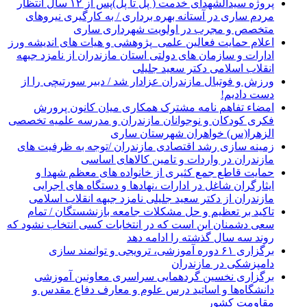
پروژه سیدالشهدای خدمت ( پل تا پل)پس از ۱۲ سال انتظار
مردم ساری در آستانه بهره برداری / به کارگیری نیروهای
متخصص و مجرب در اولویت شهرداری ساری
اعلام حمایت فعالین علمی_پژوهشی و هیات های اندیشه ورز
ادارات و سازمان های دولتی استان مازندران از نامزد جبهه
انقلاب اسلامی دکتر سعید جلیلی
ورزش و فوتبال مازندران عزادار شد / دبیر سورتیچی را از
دست دادیم!
امضاء تفاهم نامه مشترک همکاری میان کانون پرورش
فکری کودکان و نوجوانان مازندران و مدرسه علمیه تخصصی
الزهرا(س) خواهران شهرستان ساری
زمینه سازی رشد اقتصادی مازندران /توجه به ظرفیت های
مازندران در واردات و تامین کالاهای اساسی
حمایت قاطع جمع کثیری از خانواده های معظم شهدا و
ایثارگران شاغل در ادارات ،نهادها و دستگاه های اجرایی
مازندران از دکتر سعید جلیلی نامزد جبهه انقلاب اسلامی
تاکید بر تعظیم و حل مشکلات جامعه بازنشستگان / تمام
سعی دشمنان این است که در انتخابات کسی انتخاب نشود که
روند سه سال گذشته را ادامه دهد
برگزاری ۶۱ دوره آموزشی، ترویجی و توانمند سازی
دامپزشکی در مازندران
برگزاری نخسین گردهمایی سراسری معاونین آموزشی
دانشگاه‌ها و اساتید درس علوم و معارف دفاع مقدس و
مقاومت کشور