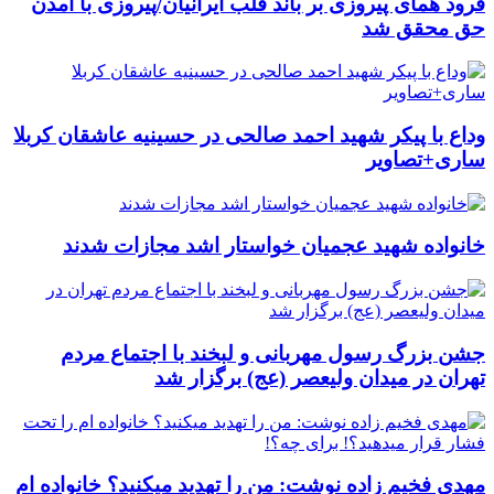
فرود همای پیروزی بر باند قلب ایرانیان/پیروزی با آمدن
حق محقق شد
وداع با پیکر شهید احمد صالحی‌ در حسینیه عاشقان کربلا
ساری+تصاویر
خانواده شهید عجمیان خواستار اشد مجازات شدند
جشن بزرگ رسول مهربانی و لبخند با اجتماع مردم
تهران در میدان ولیعصر (عج) برگزار شد
مهدی فخیم زاده نوشت: من را تهدید میکنید؟ خانواده ام