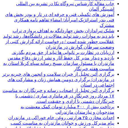
چاپ مقاله کارشناس نيروگاه نكا در نشریه بین المللی
اشپینگر آلمان
آموزش های تکمیلی فنی و حرفه ای در تار و پودر بخش های
فنی بندر استراتژیک امیرآباد/ امضاء تفاهم نامه همکاری
مشترک
شلیک تیراندازان بخش چهاردانگه به اهداف پروازی تراپ
باید دید به موازات رشد تولید مقالات در دانشگاه‌ها، رشد تولید
عقلانیت چطور شده است / درخواست ارائه گزارش کتبی از
وضعیت سرطان گوارش در مازندران
ارزیابان در نظارت بر نانوایی ها نباید از حق مردم بگذرند.
بازدید و دیدار مدیر کل حفظ آثار و نشر ارزش دفاع مقدس
مازندران با مسئول سازمان بسیج رسانه سپاه کربلا استان به
مناسبت هفته خبرنگار
برگزاری آئین تجلیل از خیران سلامت و انجمن های خیریه برتر
در مازندران/ برگزاری دومین همایش زنان و مشارکت های
اجتماعی در استان
برگزاری آئین تجلیل از اصحاب رسانه و خبرنگاران به مناسبت
۱۷ مرداد روز خبرنگار در فرمانداری ساری / دشمنی با
خبرنگاران دشمنی با آزادی و حقیقت است.
پرداخت بیش از ۴۰۰ میلیارد تومان کمک معیشت به
مددجویان و نیازمندان مازندرانی
احداث مخازن ۲۵ هزارتنی روغن خام خوراکی در مازندران
پیام مدیرکل ورزش و جوانان مازندران به مناسبت کسب