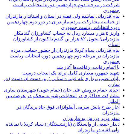
شرکت در مرحله دوم چهاردهمین دوره انتخابات ریاست
جمهوری
پیام قدردانی نماینده ولی فقیه در استان و استاندار مازندران
از حماسه مشارکت مردم مازندران در دور دوم چهاردهمین
دوره انتخابات ریاست جمهوری
واریز ۵ هزار میلیارد ریال به حساب کشاورزان گندمکار
مازندرانی/ تحویل ۸۲ هزار تن گندم تا کنون از کشاورزان
استان
پیام قدردانی سپاه کربلا مازندران از حضور حماسی مردم
مازندران در مرحله دوم چهاردهمین دوره انتخابات ریاست
جمهوری
با اتمام رقابت، رفاقت‌ها آغاز شد
شهید جمهور، معیاری کامل برای یک انتخاب درست
پایان تصویربرداری تله فیلم داستانی ( این دست آن دست ) در
ساری
احیای حمام درویش علی خان (حمام خویی) شهرستان ساری
مشارکت حداکثری در انتخابات پشتوانه محکم در عرصه بین
المللی
آغاز طرح پایش سرمی آنفلوانزای فوق حاد پرندگان در
مازندران
سفر وزیر ورزش به مازندران
دیدار جمعی از وابستگان (بازنشستگان) سپاه کربلا با نماینده
ولی فقیه در مازندران