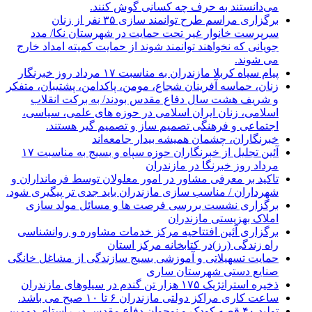
می‌دانستند به حرف چه کسانی گوش کنند.
برگزاری مراسم طرح توانمند سازی ۳۵ نفر از زنان
سرپرست خانوار غیر تحت حمایت در شهرستان نکا/ مدد
جویانی که نخواهند توانمند شوند از حمایت کمیته امداد خارج
می شوند.
پیام سپاه کربلا مازندران به مناسبت ۱۷ مرداد روز خبرنگار
زنان، حماسه آفرینان شجاع، مومن، پاکدامن، پشتیبان، متفکر
و شریف هشت سال دفاع مقدس بودند/ به برکت انقلاب
اسلامی، زنان ایران اسلامی در حوزه های علمی، سیاسی،
اجتماعی و فرهنگی تصمیم ساز و تصمیم گیر هستند.
خبرنگاران، چشمان همیشه بیدار جامعه‌اند
آئین تجلیل از خبرنگاران حوزه سپاه و بسیج به مناسبت ۱۷
مرداد روز خبرنگا در مازندران
تاکید بر معرفی مشاور در امور معلولان توسط فرمانداران و
شهرداران / مناسب سازی مازندران باید جدی تر پیگیری شود.
برگزاری نشست بررسی فرصت ها و مسائل مولد سازی
املاک بهزیستی مازندران
برگزاری آئین افتتاحیه مرکز خدمات مشاوره و روانشناسی
راه زندگی (رز)در کتابخانه مرکز استان
حمایت تسهیلاتی و آموزشی بسیج سازندگی از مشاغل خانگی
صنایع دستی شهرستان ساری
ذخیره استراتژیک ۱۷۵ هزار تن گندم در سیلوهای مازندران
ساعت کاری مراکز دولتی مازندران ۶ تا ۱۰ صبح می باشد.
تولید ۴۰ قصه کودک و نوجوان دفاع مقدس در راستای دومین