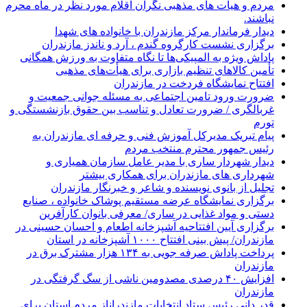
مردم و هیات های مذهبی نگران اقلام مورد نظر در ماه محرم
نباشند.
دیدار فرماندار مرکز مازندران با خانواده های شهدا
برگزاری نشست کارگروه گندم ، آرد و ناندز مازندران
پاداش ویژه به المپیکی‌ها تا نگاه متفاوت به ورزش همگانی
تأمین کالاهای تنظیم بازاری برای هیأت‌های مذهبی
افتتاح نمایشگاه فردخت در مازندران
ضرورت ورود تامین اجتماعی به مسئله جوانی جمعیت و
غربالگری / ضرورت تعادل و تناسب بین حقوق بازنشستگی و
تورم
پیام تبریک مدیرکل آموزش فنی و حرفه ای مازندران به
رئیس جمهور محترم منتخب مردم
دیدار شهردار ساری با مدیر عامل سازمان همیاری و
شهرداری های مازندران برای همکاری بیشتر
تجلیل از بانوی نویسنده و شاعر و خبرنگار مازندران
برگزاری نمایشگاه عرضه مستقیم پوشاک خانواده ، صنایع
دستی و مواد غذایی در ساری/ معرفی بانوان کارآفرین
برگزاری آیین افتتاحیه آشپزخانه اطعام و احسان حسینی در
مازندران/ پیش بینی افتتاح ۱۰۰۰ آشپزخانه در استان
پرداخت پاداش صرفه جویی به ۱۳۴ هزار مشترک برق در
مازندران
افزایش ۴۰ درصدی مصدومین ناشی از سگ گرفتگی در
مازندران
قدر دانی رئیس ستاد انتخابات مازندراناز مردم استان برای