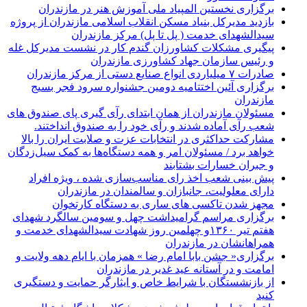
برگزاری نخستین المپیاد ملی آموزش هنر در مازندران
بازدید مدیرکل بنیاد مسکن انقلاب اسلامی مازندران از پروژه
سیدالشهدای خدمت ( پل تا پل) مرکز مازندران
پیگیری مشکلات کشاورزان گندم کار در نشست مدیرکل غله
و رئیس سازمان جهاد کشاورزی مازندران
صادرات ۷ میلیاردی انواع صنایع دستی از مرکز مازندران
برگزاری آئین اختتامیه دومین جشنواره سرود فجر بسیج
مازندران
مسئولان مازندران از همان ابتدای رآی گیری پای صندوق های
شعب رآی آماده شدند و رآی خود را به صندوق انداختند.
مشارکت حداکثری در انتخابات عزت و صلابت ایران را بالا
خواهد برد / مسئولان امر و همه دستگاه‌ها به کمک سیل‌زدگان
و جبران خسارات بشتابند
پیش بینی شعب اخذ رای مناسب‌سازی شده ، ویژه افراد
دارای معلولیت، جانبازان و سالمندان در مازندران
مجهز شدن تاکسی های ساری به دستگاه کارتخوان
برگزاری مراسم گرامیداشت چهل و سومین سالگرد شهدای
هفتم تیر ۱۳۶۰و چهلمین روز شهادت سیدالشهدای خدمت و
همراهانشان در مازندران
برگزاری« جشن بابا امام رضا » همزمان با ایام دهه ولایت و
امامت و در آستانه عید غدیر در مازندران
از بازنشستگان با شرایط خاص و ایثارگر حمایت و دستگیری
کنید