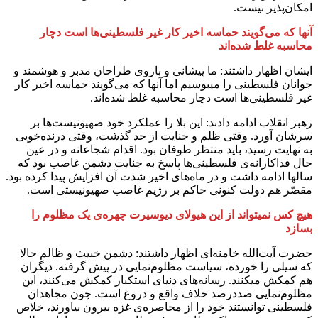
امکان‌پذیر نیست.
آنها که می‌گویند حماسه اخیر کار غیر فلسطینی‌ها است دچار
محاسبه غلط شده‌اند
ایشان اظهار داشتند: ما پیشانی و بازوی طراحان مدبر و هوشمند و
جوانان فلسطینی را می‎بوسیم اما آنها که می‌گویند حماسه اخیر کار
غیر فلسطینی‌ها است دچار محاسبه غلط شده‌اند.
رهبر انقلاب ادامه دادند: این بلا را عملکرد خود صهیونیست‌ها بر
سرشان آورد. وقتی ظلم و جنایت از حد گذشت، وقتی درنده‌خویی
به نهایت رسید، باید منتظر طوفان بود. اقدام شجاعانه و در عین
حال فداکارانه‌ی فلسطینی‌ها پاسخ به جنایت دشمن غاصب بود که
سالها ادامه داشت و در ماه‌های اخیر شدت آن افزایش پیدا کرده بود.
مقصّر هم دولت کنونی حاکم بر رژیم غاصب صهیونیستی است.
هیچ کس نمیتواند از این هیولای دیوسیرت چهره‌ی یک مظلوم را
بسازد
حضرت آیت‌الله خامنه‌ای اظهار داشتند: دشمن خبیث و ظالم حالا
که سیلی را خورده، سیاست مظلوم‌نمایی در پیش گرفته. دیگران
هم کمکش میکنند. رسانه‌های دنیای استکبار کمکش می‌کنند، این
مظلوم‌نمایی صددرصد خلاف واقع و دروغ است. چون مجاهدان
فلسطینی توانستند خود را از محاصره‌ی غزه بیرون بیاورند، خلاص