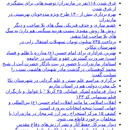
غرق شدن ۱۱۸نفر در مازندران/ توصيه هايی برای پيشگيری
از غرق شدن
بهره برداری بیش از ۱۳۰ طرح ویژه مددجویان بهزیستی در
مازندران
عقیم سازی و حذف فیزیکی سگ های بلا صاحب و دیگر
روش ها روش مفیدی نیست هزینه سنگینی هم دارد/ به سگ
های بلا صاحب غذا ندهید.
پرداخت ۷۳۵ میلیون تومان تسهیلات اشتغال زایی در
شهرستان تنکابن
بهترین عزاداری برای امام حسین (ع) مبارزه با ظلم و فساد
است/ ضرورت گسترش عفو و عدالت در جامعه
استاندار مازندران، با حضور در بیت یادگار حضرت آیت ا.. شیخ
محمد کوهستانی درگذشت مادر شهیدان هاشمی نسب را
تسلیت گفت:
برگزاری مراسم علم بستن و علم گردانی در شهرستان نکا
یک مخزن دولتی هم در استان نداریم
دیدار فرمانده لشکر عملیاتی ۲۵ کربلا ” با عوامل و بازیگران
فیلم سینمایی کد ۱۳۳
انقلاب اسلامی ما مانند انقلاب امام حسین (ع) بین‌المللی و
جهانی است/ نتیجه انتخابات پیروزی است.
کشف ۱۵ مرکز استخراج رمز ارز غیرمجاز در مازندران/ با
متخلفان برخورد قاطع می شود.
دیدار مدیرکل حفظ آثار و نشر ارزش‌های دفاع مقدس
مازندران با استاندار مازندران/ تاکید استاندار بر زنده نگه