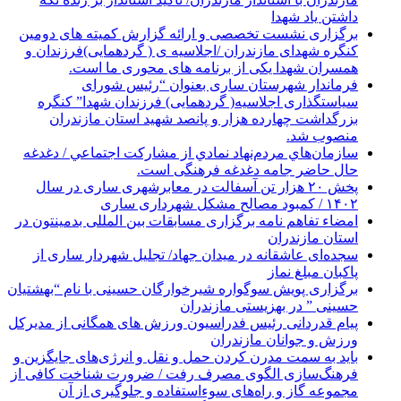
داشتن یاد شهدا
برگزاری نشست تخصصی و ارائه گزارش کمیته های دومین
کنگره شهدای مازندران /اجلاسیه ی ( گردهمایی)فرزندان و
همسران شهدا یکی از برنامه های محوری ما است.
فرماندار شهرستان ساری بعنوان “رئیس شورای
سیاستگذاری اجلاسیه( گردهمایی) فرزندان شهدا” کنگره
بزرگداشت چهارده هزار و پانصد شهید استان مازندران
منصوب شد.
سازمان‌هاي مردم‌نهاد نمادي از مشاركت اجتماعي / دغدغه
حال حاضر جامه دغدغه فرهنگی است.
پخش ۲۰ هزار تن آسفالت در معابرشهری ساری در سال
۱۴۰۲ / کمبود مصالح مشکل شهرداری ساری
امضاء تفاهم نامه برگزاری مسابقات بین المللی بدمینتون در
استان مازندران
سجده‌ای عاشقانه در میدان جهاد/ تجلیل شهردار ساری از
پاکبان مبلغ نماز
برگزاری پویش سوگواره شیرخوارگان حسینی با نام “بهشتیان
حسینی ” در بهزیستی مازندران
پیام قدردانی رئیس فدراسیون ورزش های همگانی از مدیرکل
ورزش و جوانان مازندران
باید به سمت مدرن کردن حمل و نقل و انرژی‌های جایگزین و
فرهنگ‌سازی الگوی مصرف رفت / ضرورت شناخت کافی از
مجموعه گاز و راه‌های سوءاستفاده و جلوگیری از آن