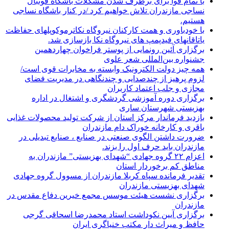
با تمام قوا برای برطرف شدن مشکلات باشگاه فوتبال
نساجی مازندران تلاش خواهیم کرد /در کنار باشگاه نساجی
هستیم.
با خودباوری و همت کارکنان نیروگاه نکاترموکوپلهای حفاظت
یاتاقانهای فیدپمپ های نیروگاه نکا بازسازی شد.
برگزاری آئین رونمایی از پوستر فراخوان چهاردهمین
جشنواره بین‌المللی شعر علوی
همه چیز دولت الکترونیک وابسته به مخابرات قوی است/
لزوم پرهیز از چندصدایی و چندنگاهی در مدیریت فضای
مجازی و جلب اعتماد کاربران
برگزاری دوره آموزشی گردشگری و اشتغال در اداره
بهزیستی شهرستان ساری
بازدید فرماندار مرکز استان از شرکت تولید محصولات غذایی
باقری و کارخانه خوراک دام مازندران
ضرورت داشتن الگوی صنعتی در صنایع ، صنایع تبدیلی در
مازندران باید حرف اول را بزند.
اعزام ۲۲ گروه جهادی “شهدای بهزیستی” مازندران به
مناطق کم برخوردار استان
تقدیر فرمانده سپاه کربلا مازندران از مسوول گروه جهادی
شهدای بهزیستی مازندران
برگزاری نشست هیئت موسس مجمع خیرین دفاع مقدس در
مازندران
برگزاری آیین نکوداشت استاد محمدرضا اسحاقی گرجی
حافظ و میراث دارِ مکتب خنیاگری ایران