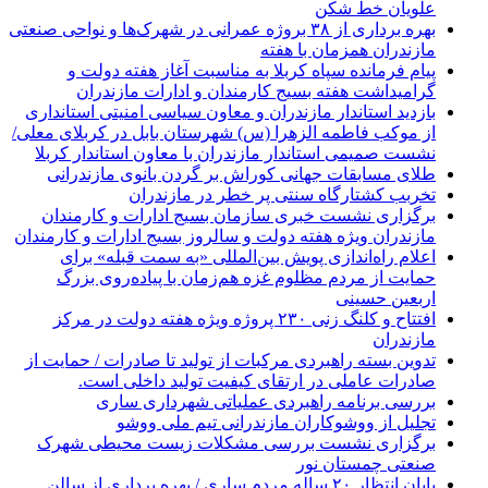
علویان خط شکن
بهره برداری از ۳۸ بروژه عمرانی در شهرک‌ها و نواحی صنعتی
مازندران همزمان با هفته
پیام فرمانده سپاه کربلا به مناسبت آغاز هفته دولت و
گرامیداشت هفته بسیج کارمندان و ادارات مازندران
بازدید استاندار مازندران و معاون سیاسی امنیتی استانداری
از موکب فاطمه الزهرا (س) شهرستان بابل در کربلای معلی/
نشست صمیمی استاندار مازندران با معاون استاندار کربلا
طلای مسابقات جهانی کوراش بر گردن بانوی مازندرانی
تخربب کشتارگاه سنتی پر خطر در مازندران
برگزاری نشست خبری سازمان بسیج ادارات و کارمندان
مازندران ویژه هفته دولت و سالروز بسیج ادارات و کارمندان
اعلام راه‌اندازی پویش بین‌المللی «به سمت قبله» برای
حمایت از مردم مظلوم غزه هم‌زمان با پیاده‌روی بزرگ
اربعین حسینی
افتتاح و کلنگ زنی ۲۳۰ پروژه ویژه هفته دولت در مرکز
مازندران
تدوین بسته راهبردی مرکبات از تولید تا صادرات / حمایت از
صادرات عاملی در ارتقای کیفیت تولید داخلی است.
بررسی برنامه راهبردی عملیاتی شهرداری ساری
تجلیل از ووشوکاران مازندرانی تیم ملی ووشو
برگزاری نشست بررسی مشکلات زیست محیطی شهرک
صنعتی چمستان نور
پایان انتظار ۲۰ ساله مردم ساری / بهره برداری از سالن