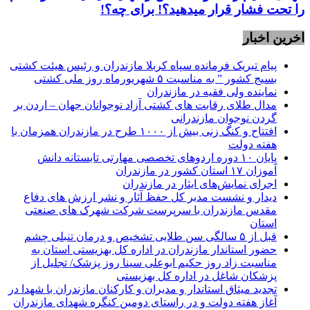
را‌ تحت فشار قرار میدهید؟! برای چه؟!
اخرین اخبار
پیام تبریک فرمانده سپاه کربلا مازندران و رئیس هیئت کشتی
بسیج کشور ” به مناسبت ۵ شهریورماه روز ملی کشتی
نماينده ولی فقیه در مازندران
مدال طلای رقابت های کشتی آزاد نوجوانان جهان – اردن بر
گردن نوجوان مازندرانی
افتتاح و کنگ زنی بیش از ۱۰۰۰ طرح در مازندران همزمان با
هفته دولت
پایان ۱۰ دوره اردوهای تخصصی مهارتی تابستانه دانش
آموزان ۱۷ استان کشور در مازندران
اجرای نمایش‌های ایثار در مازندران
دیدار و نشست مدیر کل حفظ آثار و نشر ارزش های دفاع
مقدس مازندران با سرپرست شرکت شهرک های صنعتی
استان
قبل از ۵ سالگی سن طلایی تشخیص و درمان تنبلی چشم
حضور استاندار مازندران در اداره کل بهزیستی استان به
مناسبت زاد روز حکیم ابوعلی سینا روز پزشک/ تجلیل از
پزشکان شاغل در اداره کل بهزیستی
تجدید میثاق استاندار و مدیران و کارکنان مازندران با شهدا در
آغاز هفته دولت و در راستای دومین کنگره شهدای مازندران