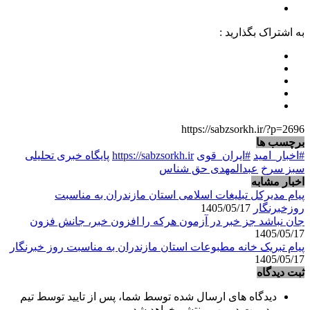
به اشتراک بگذارید :
https://sabzsorkh.ir/?p=2696
برچسب ها
#اخبار_امید
#ایران_قوی
https://sabzsorkh.ir
پایگاه خبری تحلیلی
سبز سرخ
عبدالمهدی حق شناس
اخبار مشابه
پیام مدیرکل تبلیغات اسلامی استان مازندران به مناسبت
روزخبرنگار
1405/05/17
جان نباشد جز خبر در آزمون هرکه را افزون خبر، جانش فزون
1405/05/17
پیام تبریک خانه مطبوعات استان مازندران به مناسبت روز خبرنگار
1405/05/17
ثبت دیدگاه
دیدگاه های ارسال شده توسط شما، پس از تایید توسط تیم
مدیریت در وب منتشر خواهد شد.