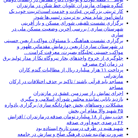
کنگره شهدای مازندران علویان خط شکن در مازندران
کار تربیتی بزرگترین عبادت و خدمت است/تربیت خوب یک
دانش‌آموز شاید منجر به تربیت رئیسی‌ها شود.
برگزاری ‌نشست تلفیقی شورای مسکن و باز آفرینی
شهرستان ساری / بررسی آخرین وضعیت مسکن ملی در
ساری
برگزاری نشست هماهنگی با مسئولان مواکب اربعین حسینی
در شهرستان ساری/ اربعین رزمایشِ مقدماتیِ ظهور و
مواکب حسینی تجلیگاه بصیرت، معرفت کرامت…
جلوگیری از خروج واحدهای بخار نیروگاه نکا از مدار تولید برق
در زمان اوج مصرف
پرداخت ۱۱ هزار میلیارد ریال از مطالبات گندم کاران
مازندرانی
مساجد باید قرآنی باشند / تاکید بر حذف اختلافات در ارکان
مساجد
اجرای نمایش راز سرزمین عشق در مازندران
بازدید بابایی نماینده مجلس شورای اسلامی و پیگیری
مشکلات روستاهای بخش چهاردانگه ساری/ برگزاری یادواره
۳۵ شهید والا مقام این بخش
جذب بیش از ۱۸ میلیارد تومان صدقه درمازندران / افزایش
۲۶ درصدی جمع آوری صدقه
شهید هنیه در طرف درست تاریخ ایستاده بود
ضرورت نهادینه شدن فرهنگ صلح و سازش در جامعه