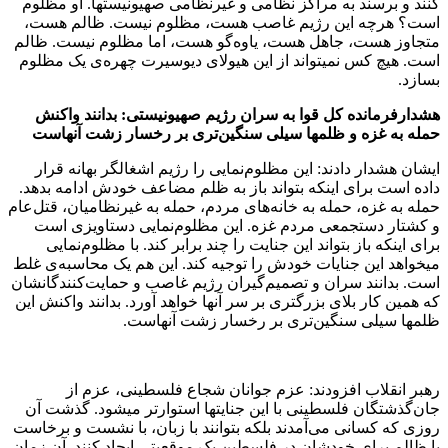
کنند و برسند به مراکز نظامی و غیرنظامی صهیونیستها. او مظلوم
است؟ هرچه این رژیم غاصب هست، مظلوم نیست. ظالم هست،
متجاوز هست، جاهل هست، یاوه‌گو هست، اما مظلوم نیست. ظالم
است. هیچ کس نمیتواند از این هیولای دیوسیرت چهره‌ی یک مظلوم
بسازد.
هشدارفرمانده کل قوا به سران رژیم صهیونیستی: بدانند واکنش
حمله به غزه و ظلمها سیلی سنگین‌تری بر رخسار زشت آنهاست
ایشان هشدار دادند: این مظلوم‌نمایی را رژیم اشغالگر بهانه قرار
داده است برای اینکه بتواند باز به ظلم مضاعف خودش ادامه بدهد.
حمله به غزه، حمله به خانه‌های مردم، حمله به غیرنظامیان، قتل‌عام
و کشتار دستجمعی مردم غزه. این مظلوم‌نمایی دستاویزی است
برای اینکه باز بتواند این جنایت را چند برابر کند. با مظلوم‌نمایی
میخواهد این جنایات خودش را توجیه کند. این هم یک محاسبه‌ی غلط
است. بدانند سران و تصمیم‌گیران رژیم غاصب و حمایت‌کنندگانشان
که همین کار بلای بزرگتری بر سر آنها خواهد آورد. بدانند واکنش این
ظلمها سیلی سنگین‌تری بر رخسار زشت آنهاست.
رهبر انقلاب افزودند: عزم جوانان شجاع فلسطینی، عزم از
جان‌گذشتگان فلسطینی با این جنایتها استوارتر میشود. گذشت آن
روزی که کسانی می‌آمدند بلکه بتوانند با زبان، با نشست و برخاست
با ظالم برای خودشان در فلسطین یک موقعیتی ایجاد کنند. آن زمان