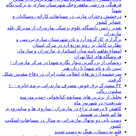
فرهنگی ورزشی ماهفروجک شهرستان ساری به برکت نگاه
شهدا
درخشش دختران مازنی در مسابقات کاراته روستائیان و
عشایر کشور
تقدیر رئیس دانشگاه علوم پزشکی مازندران از مدیرکل غله
مازندران
برگزاری کارگروه آرد و نان شهرستان ساری/بررسی و
نظارت کامل بر روند توزیع آرد در مرکز استان
امضاء تفاهم نامه میان استانداری مازندران و سازمان
فروشگاه های اتکا تهران
رونمائی از بزرگترین دیوار نگاره شهدا در مرکز مازندران /
تبیین یاد و نام شهدا با زبان هنر
سرچشمه ارزش‌های انقلابی ملت ایران در دفاع مقدس شکل
گرفت.
۴۲ مشترک برق خوش مصرف مازندرانی برنده جایزه ۱۰۰
میلیون ریالی
تجلیل از برترین های مسابقه کتابخوانی «مدیرمدرسه
شریعت» در شهریور ماه
کاهش ۷ درصدی نزاع در مازندران / ساروی ها و میاندرود ی
ها کم تحمل تر هستند‌ .
دست یابی دو نونهال مازندرانی به مدال در مسابقات اسکیت
کشور
قلم به دستان، تفنگ به دست شدند