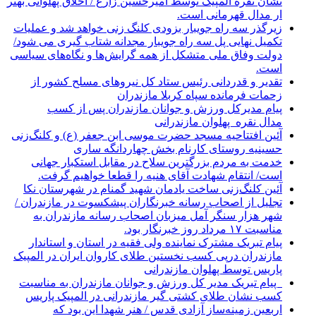
نشان نقره المپیک توسط امیرحسین زارع / اخلاق پهلوانی بهتر
ار مدال قهرمانی است.
زیرگذر سه راه جویبار بزودی کلنگ زنی خواهد شد و عملیات
تکمیل نهایی پل سه راه جویبار مجدانه شتاب گیری می شود/
دولت وفاق ملی متشکل از همه گرایش‌ها و نگاه‌های سیاسی
است.
تقدیر و قدردانی رئیس ستاد کل نیرو‌های مسلح کشور از
زحمات فرمانده سپاه کربلا مازندران
پیام مدیرکل ورزش و جوانان مازندران پس از کسب
مدال نقره پهلوان مازندرانی
آئین افتتاحیه مسجد حضرت موسی ابن جعفر (ع) و کلنگ‌زنی
حسینیه روستای کارنام بخش چهاردانگه ساری
خدمت به مردم بزرگترین سلاح در مقابل استکبار جهانی
است/ انتقام شهادت آقای هنیه را قطعا خواهیم گرفت.
آئین کلنگ‌زنی ساخت یادمان شهید گمنام در شهرستان نکا
تجلیل از اصحاب رسانه خبرنگاران پیشکسوت در مازندران /
شهر هزار سنگر آمل میزبان اصحاب رسانه مازندران به
مناسبت ۱۷ مرداد روز خبرنگار بود.
پیام تبریک مشترک نماینده ولی فقیه در استان و استاندار
مازندران درپی کسب نخستین طلای کاروان ایران در المپیک
پاریس توسط پهلوان مازندرانی
‍ ‍ پیام تبریک مدیر کل ورزش و جوانان مازندران به مناسبت
کسب نشان طلای کشتی گیر مازندرانی در المپیک پاریس
اربعین زمینه‌ساز آزادی قدس / هنر شهدا این بود که