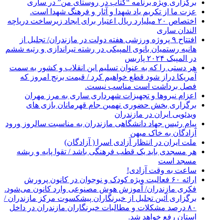
برگزاری ویژه برنامه “کتاب در روستای من” در ساری
عزت ما از تکریم یاد شهدا و آثار و فرهنگ شهدا است.
اختصاص ۲۰ میلیارد ریال اعتبار برای ایجاد زیرساخت دریاچه
الندان ساری
افتتاح ۹ پروژه ورزشی هفته دولت در مازندران/ تجلیل از
هانیه رستمیان بانوی المپیکی در رشته تیراندازی و رتبه ششم
در المپیک ۲۰۲۴ پاربس
هر دستی را که به عنوان تسلیم این انقلاب و کشور به سمت
آمريکا دراز شود قطع خواهیم کرد / قیمت برنج امروز که
فصل برداشت است مناسب نیست.
اعزام نیروها و تجهیزات شهرداری ساری به مرز مهران
برگزاری بخش حضوری نهمین جام قهرمانان بازی های
ویدئویی ایران در مازندران
پیام رئیس جهاد دانشگاهی مازندران به مناسبت سالروز ورود
آزادگان به خاک میهن
ملت ایران در انتظار آزادی اسرا ( آزادگان)
هر مسجدی باید یک قطب فرهنگی باشد / تقوا پایه و ریشه
مسجد است
ساعت به وقت آزادی!
ارائه ۶۰ فعالیت ویژه کودک و نوجوان در کانون پرورش
فکری مازندران/ آموزش هوش مصنوعی وارد کانون می‌شود.
برگزاری آئین تجلیل از خبرنگاران پیشکسوت مرکز مازندران /
۸۰ درصد مشکلات و مطالبات خبرنگاران مازندران در داخل
استان رفع خواهد شد.