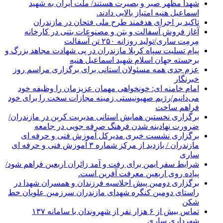
شهدا مظهر صبر و بصیرت هستند/ ملت ایران به شهید
اسماعیل هنیه امتیاز بالایی دادند.
تاکید بر اجرای هدفمند طرح ملی فتحان در مازندران
آغاز فروش آسفالت و بتن و مصنوعات بتنی در کارخانه
مِرمِت ساری/تولید روزانه ۲۵۰ تن آسفالت
پیام تسلیت سپاه کربلا مازندران در پی شهادت مجاهد بزرگ و
برجسته جهان اسلام شهید اسماعیل هنیه
عزم جدی همه مسئولان استانی برای برگزاری مراسم روز
خبرنگار
امام خامنه ای: خونخواهی مهمان عزیزمان را وظیفه خود
می‌دانیم/رژیم صهیونیستی زمینه مجازات سخت را برای خود
فراهم ساخت
برگزاری نخستین همایش استانی مدیریت کربن در مازندران/
ضرورت نهادینه شدن فرهنگ صرفه جویی در جامعه
برگزاری نشست خبری مدیرکل آموزش فنی و حرفه ای
مازندران / بازدید از مرکز شماره ۳ آموزش فنی و حرفه ای
ساری
شرایط سفر ایمن برای رفت و آمد زائران اربعین فراهم شود/
پیاده روی اربعین معرفت آفرین است.
برگزاری دومین پیش اجلاسیه فرزندان و همسران شهدا در
راستای دومین کنگره شهدای مازندران سرزمین علویان خط
شکن
تماس بیش از ۶ هزار نفر از شهروندان با سامانه ۱۳۷
شهرداری ساری