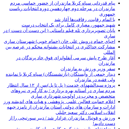
پیام قدردانی سپاه کربلا مازندران از حضور حماسی مردم
مازندران در مرحله دوم چهاردهمین دوره انتخابات ریاست
جمهوری
با اتمام رقابت، رفاقت‌ها آغاز شد
شهید جمهور، معیاری کامل برای یک انتخاب درست
پایان تصویربرداری تله فیلم داستانی ( این دست آن دست ) در
ساری
احیای حمام درویش علی خان (حمام خویی) شهرستان ساری
مشارکت حداکثری در انتخابات پشتوانه محکم در عرصه بین
المللی
آغاز طرح پایش سرمی آنفلوانزای فوق حاد پرندگان در
مازندران
سفر وزیر ورزش به مازندران
دیدار جمعی از وابستگان (بازنشستگان) سپاه کربلا با نماینده
ولی فقیه در مازندران
پروژه سیدالشهدای خدمت ( پل تا پل)پس از ۱۲ سال انتظار
مردم ساری در آستانه بهره برداری / به کارگیری نیروهای
متخصص و مجرب در اولویت شهرداری ساری
اعلام حمایت فعالین علمی_پژوهشی و هیات های اندیشه ورز
ادارات و سازمان های دولتی استان مازندران از نامزد جبهه
انقلاب اسلامی دکتر سعید جلیلی
ورزش و فوتبال مازندران عزادار شد / دبیر سورتیچی را از
دست دادیم!
امضاء تفاهم نامه مشترک همکاری میان کانون پرورش