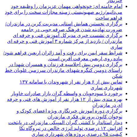
خبرنگار
امام خامنه ای: خونخواهی مهمان عزیزمان را وظیفه خود
می‌دانیم/رژیم صهیونیستی زمینه مجازات سخت را برای خود
فراهم ساخت
برگزاری نخستین همایش استانی مدیریت کربن در مازندران/
ضرورت نهادینه شدن فرهنگ صرفه جویی در جامعه
برگزاری نشست خبری مدیرکل آموزش فنی و حرفه ای
مازندران / بازدید از مرکز شماره ۳ آموزش فنی و حرفه ای
ساری
شرایط سفر ایمن برای رفت و آمد زائران اربعین فراهم شود/
پیاده روی اربعین معرفت آفرین است.
برگزاری دومین پیش اجلاسیه فرزندان و همسران شهدا در
راستای دومین کنگره شهدای مازندران سرزمین علویان خط
شکن
تماس بیش از ۶ هزار نفر از شهروندان با سامانه ۱۳۷
شهرداری ساری
برخورد با سودجویان و واسطه گران بازار صادرات خاویار
بهره مندی بیش از ۱۲ هزار نفر از آموزش های فنی و حرفه
ای در مازندران
برگزاری دوره آموزش خبرنگاری ویژه اعضای کودک و
نوجوان کانون پرورش فکری مازندران
دیدار استاندار با کشتی گیران المپیکی مازندرانی در پایتخت
افزایش ۱۲ درصدی تولید انرژی خالص در نیروگاه نکا
کیفیت ۹۵ درصدی پروژه های شهرداری ساری