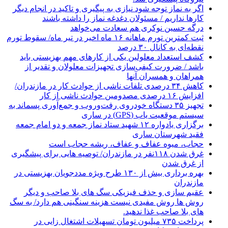
اگر به نماز توجه شود نیازی به پیگیری و تاکید در انجام دیگر
کارها نداریم / مسئولان دغدغه نماز را داشته باشند
درگه حسین نوکری هم سعادت می‌خواهد
ثبت کمترین تورم ماهانه ۱۶ ماه اخیر در تیر ماه/ سقوط تورم
نقطه‌ای به کانال ۳۰ درصد
کشف استعداد معلولین یکی از کارهای مهم بهزیستی باید
باشد / ضرورت کیفی‌سازی تجهیزات معلولان و تقدیر از
همراهان و همسران آنها
کاهش ۳۴ درصدی تلفات ناشی از حوادث كار در مازندران/
افزایش ۱۶ درصدی مصدومین حوادث ناشی از کار
تجهیز ۳۵ دستگاه خودروی رفت‌وروب و جمع‌آوری پسماند به
سیستم موقعیت یاب (GPS) در ساری
برگزاری یادواره ۱۲ شهید ستاد نماز جمعه و دو امام جمعه
فقید شهرستان ساری
حجاب، میوه عفاف و عفاف، ریشه حجاب است
غرق شدن ۱۱۸نفر در مازندران/ توصيه هايی برای پيشگيری
از غرق شدن
بهره برداری بیش از ۱۳۰ طرح ویژه مددجویان بهزیستی در
مازندران
عقیم سازی و حذف فیزیکی سگ های بلا صاحب و دیگر
روش ها روش مفیدی نیست هزینه سنگینی هم دارد/ به سگ
های بلا صاحب غذا ندهید.
پرداخت ۷۳۵ میلیون تومان تسهیلات اشتغال زایی در