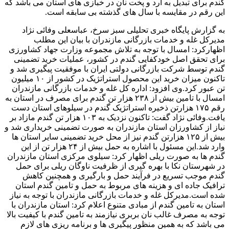
گندم برای تبدیل به آرد و پخت نان در خبازی های استان می باشد که
این رقم در مقایسه با سال های گذشته بی سابقه است.
به گزارش پایگاه خبری تحلیلی سبز سرخ، عباسعلی وفائی نژاد
مدیرکل غله و خدمات بازرگانی مازندران با بیان این مطلب
اظهارکرد: امسال با توجه به تلاش مجموعه وزارت جهاد کشاورزی
برای تحقق اصل خودکفایی گندم در کشور، عملیات خرید تضمینی
گندم توسط شرکت بازرگانی دولتی ایران با موفقیت پیگیری شد و
تاکنون میزان خرید این محصول استراتژیک در کشور از ۱۰ میلیون
تن عبور کرد.وی افزود: اداره کل غله و خدمات بازرگانی مازندران
امسال با تامین بیش از ۲۳۸ هزار تن گندم برای مصرف در استان به
رقم ۱۷۵ هزارتن ذخیره استراتژیک گندم در سیلوهای استان دست
یافت.وفائی نژاد گفت: تاکنون نزدیک به ۱۰۳ هزار تن گندم مازاد بر
نیاز از کشاورزان استان مازندران به صورت تضمینی خریداری شد و
بیش از ۱۲۵ هزارتن گندم نیز از محل خرید تضمینی سایر استان ها
وارد شد.این مسئول با اشاره به حمل بیش از ۲۴ هزار تن از این
گندم ها به صورت ریلی اظهار کرد: سیلوی مرکزی استان مازندران
در شهرستان نکا با بهره گیری از ظرفیت ناوگان ریلی برای حمل
گندم موجب تسریع در فرآیند حمل و بارگیری و همچنین کاهش
ترافیک جاده ای و هزینه های مربوط به حمل و تامین گندم استان
شده است.مدیرکل غله و خدمات بازرگانی مازندران با توجه به نیاز
استان به تامین گندم از مبادی متنوع اعلام کرد: استان مازندران با
توجه به مصرف غالب نان بربری نیازمند به تامین گندم با کیفیت بالا
می باشد که به همین منظور پیگیری ها و برنامه ریزی های لازم