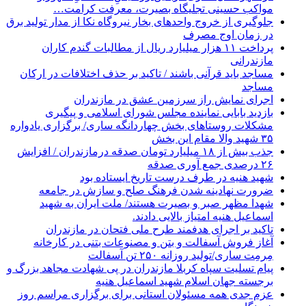
مواکب حسینی تجلیگاه بصیرت، معرفت کرامت…
جلوگیری از خروج واحدهای بخار نیروگاه نکا از مدار تولید برق
در زمان اوج مصرف
پرداخت ۱۱ هزار میلیارد ریال از مطالبات گندم کاران
مازندرانی
مساجد باید قرآنی باشند / تاکید بر حذف اختلافات در ارکان
مساجد
اجرای نمایش راز سرزمین عشق در مازندران
بازدید بابایی نماینده مجلس شورای اسلامی و پیگیری
مشکلات روستاهای بخش چهاردانگه ساری/ برگزاری یادواره
۳۵ شهید والا مقام این بخش
جذب بیش از ۱۸ میلیارد تومان صدقه درمازندران / افزایش
۲۶ درصدی جمع آوری صدقه
شهید هنیه در طرف درست تاریخ ایستاده بود
ضرورت نهادینه شدن فرهنگ صلح و سازش در جامعه
شهدا مظهر صبر و بصیرت هستند/ ملت ایران به شهید
اسماعیل هنیه امتیاز بالایی دادند.
تاکید بر اجرای هدفمند طرح ملی فتحان در مازندران
آغاز فروش آسفالت و بتن و مصنوعات بتنی در کارخانه
مِرمِت ساری/تولید روزانه ۲۵۰ تن آسفالت
پیام تسلیت سپاه کربلا مازندران در پی شهادت مجاهد بزرگ و
برجسته جهان اسلام شهید اسماعیل هنیه
عزم جدی همه مسئولان استانی برای برگزاری مراسم روز