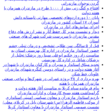
گردن نوجوان مازندرانی
افتتاح و کنگ زنی بیش از ۱۰۰۰ طرح در مازندران همزمان با
هفته دولت
پایان ۱۰ دوره اردوهای تخصصی مهارتی تابستانه دانش
آموزان ۱۷ استان کشور در مازندران
اجرای نمایش‌های ایثار در مازندران
دیدار و نشست مدیر کل حفظ آثار و نشر ارزش های دفاع
مقدس مازندران با سرپرست شرکت شهرک های صنعتی
استان
قبل از ۵ سالگی سن طلایی تشخیص و درمان تنبلی چشم
حضور استاندار مازندران در اداره کل بهزیستی استان به
مناسبت زاد روز حکیم ابوعلی سینا روز پزشک/ تجلیل از
پزشکان شاغل در اداره کل بهزیستی
تجدید میثاق استاندار و مدیران و کارکنان مازندران با شهدا در
آغاز هفته دولت و در راستای دومین کنگره شهدای مازندران
علویان خط شکن
بهره برداری از ۳۸ بروژه عمرانی در شهرک‌ها و نواحی صنعتی
مازندران همزمان با هفته
پیام فرمانده سپاه کربلا به مناسبت آغاز هفته دولت و
گرامیداشت هفته بسیج کارمندان و ادارات مازندران
بازدید استاندار مازندران و معاون سیاسی امنیتی استانداری
از موکب فاطمه الزهرا (س) شهرستان بابل در کربلای معلی/
نشست صمیمی استاندار مازندران با معاون استاندار کربلا