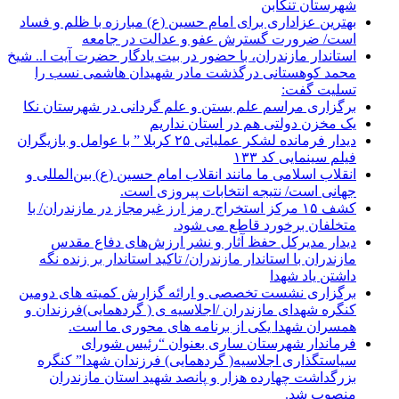
شهرستان تنکابن
بهترین عزاداری برای امام حسین (ع) مبارزه با ظلم و فساد
است/ ضرورت گسترش عفو و عدالت در جامعه
استاندار مازندران، با حضور در بیت یادگار حضرت آیت ا.. شیخ
محمد کوهستانی درگذشت مادر شهیدان هاشمی نسب را
تسلیت گفت:
برگزاری مراسم علم بستن و علم گردانی در شهرستان نکا
یک مخزن دولتی هم در استان نداریم
دیدار فرمانده لشکر عملیاتی ۲۵ کربلا ” با عوامل و بازیگران
فیلم سینمایی کد ۱۳۳
انقلاب اسلامی ما مانند انقلاب امام حسین (ع) بین‌المللی و
جهانی است/ نتیجه انتخابات پیروزی است.
کشف ۱۵ مرکز استخراج رمز ارز غیرمجاز در مازندران/ با
متخلفان برخورد قاطع می شود.
دیدار مدیرکل حفظ آثار و نشر ارزش‌های دفاع مقدس
مازندران با استاندار مازندران/ تاکید استاندار بر زنده نگه
داشتن یاد شهدا
برگزاری نشست تخصصی و ارائه گزارش کمیته های دومین
کنگره شهدای مازندران /اجلاسیه ی ( گردهمایی)فرزندان و
همسران شهدا یکی از برنامه های محوری ما است.
فرماندار شهرستان ساری بعنوان “رئیس شورای
سیاستگذاری اجلاسیه( گردهمایی) فرزندان شهدا” کنگره
بزرگداشت چهارده هزار و پانصد شهید استان مازندران
منصوب شد.