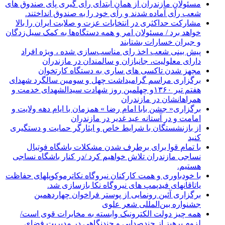
مسئولان مازندران از همان ابتدای رآی گیری پای صندوق های
شعب رآی آماده شدند و رآی خود را به صندوق انداختند.
مشارکت حداکثری در انتخابات عزت و صلابت ایران را بالا
خواهد برد / مسئولان امر و همه دستگاه‌ها به کمک سیل‌زدگان
و جبران خسارات بشتابند
پیش بینی شعب اخذ رای مناسب‌سازی شده ، ویژه افراد
دارای معلولیت، جانبازان و سالمندان در مازندران
مجهز شدن تاکسی های ساری به دستگاه کارتخوان
برگزاری مراسم گرامیداشت چهل و سومین سالگرد شهدای
هفتم تیر ۱۳۶۰و چهلمین روز شهادت سیدالشهدای خدمت و
همراهانشان در مازندران
برگزاری« جشن بابا امام رضا » همزمان با ایام دهه ولایت و
امامت و در آستانه عید غدیر در مازندران
از بازنشستگان با شرایط خاص و ایثارگر حمایت و دستگیری
کنید
با تمام قوا برای برطرف شدن مشکلات باشگاه فوتبال
نساجی مازندران تلاش خواهیم کرد /در کنار باشگاه نساجی
هستیم.
با خودباوری و همت کارکنان نیروگاه نکاترموکوپلهای حفاظت
یاتاقانهای فیدپمپ های نیروگاه نکا بازسازی شد.
برگزاری آئین رونمایی از پوستر فراخوان چهاردهمین
جشنواره بین‌المللی شعر علوی
همه چیز دولت الکترونیک وابسته به مخابرات قوی است/
لزوم پرهیز از چندصدایی و چندنگاهی در مدیریت فضای