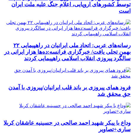
توسط کشورهای اروپایی، اعلام جنگ علیه ملت ایران
است
رسانه‌های عربی: اتحاد ملی ایرانیان در راهپیمایی ۲۲
بهمن تجلی یافت/ خبرگزاری فرانسه:ده‌ها هزار ایرانی در
سالگرد پیروزی انقلاب اسلامی راهپیمایی کردند
فرود همای پیروزی بر باند قلب ایرانیان/پیروزی با آمدن
حق محقق شد
وداع با پیکر شهید احمد صالحی‌ در حسینیه عاشقان کربلا
ساری+تصاویر