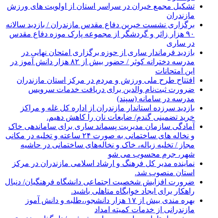
تشکیل مجمع خیران در سراسر استان از اولویت های ورزش
مازندران
برگزاری نشست خیرین دفاع مقدس مازندران / بازدید سالانه
۹۰ هزار زائر و گردشگر از مجموعه پارک موزه دفاع مقدس
در ساری
بازدید فرماندار ساری از حوزه برگزاری امتحان نهایی در
مدرسه دخترانه کوثر / حضور بیش از ۸۲ هزار دانش آموز در
این امتحانات
افتتاح طرح ملی ورزش و مردم در مرکز استان مازندران
ضرورت ثبت‌نام والدین برای دریافت خدمات سرویس
مدرسه در سامانه (سپند)
بازدید سرزده استاندار مازندران از اداره کل غله و مراکز
خرید تضمینی گندم/ ضایعات نان را کاهش دهیم.
آمادگی سازمان مدیریت پسماند ساری برای ساماندهی خاک
و نخاله های ساختمانی به صورت ۲۴ ساعته و تخلیه در مکانی
مجاز / تخلیه زباله، خاک و نخاله‌های ساختمانی در حاشیه
شهر، جرم محسوب می شو
نماینده مدیر کل فرهنگ و ارشاد اسلامی مازندران در مرکز
استان منصوب شد.
ضرورت افزایش شخصیت اجتماعی دانشگاه فرهنگیان/ دنبال
راهکار برای ایجاد خوابگاه متاهلی باشید.
بهره مندی بیش از ۱۷ هزار دانشجو،،طلبه و دانش آموز
مازندرانی از خدمات کمیته امداد