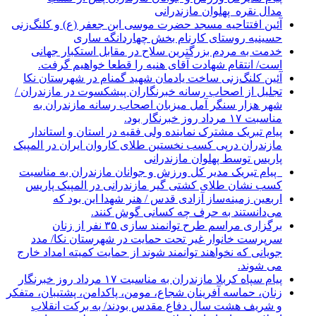
مدال نقره پهلوان مازندرانی
آئین افتتاحیه مسجد حضرت موسی ابن جعفر (ع) و کلنگ‌زنی
حسینیه روستای کارنام بخش چهاردانگه ساری
خدمت به مردم بزرگترین سلاح در مقابل استکبار جهانی
است/ انتقام شهادت آقای هنیه را قطعا خواهیم گرفت.
آئین کلنگ‌زنی ساخت یادمان شهید گمنام در شهرستان نکا
تجلیل از اصحاب رسانه خبرنگاران پیشکسوت در مازندران /
شهر هزار سنگر آمل میزبان اصحاب رسانه مازندران به
مناسبت ۱۷ مرداد روز خبرنگار بود.
پیام تبریک مشترک نماینده ولی فقیه در استان و استاندار
مازندران درپی کسب نخستین طلای کاروان ایران در المپیک
پاریس توسط پهلوان مازندرانی
‍ ‍ پیام تبریک مدیر کل ورزش و جوانان مازندران به مناسبت
کسب نشان طلای کشتی گیر مازندرانی در المپیک پاریس
اربعین زمینه‌ساز آزادی قدس / هنر شهدا این بود که
می‌دانستند به حرف چه کسانی گوش کنند.
برگزاری مراسم طرح توانمند سازی ۳۵ نفر از زنان
سرپرست خانوار غیر تحت حمایت در شهرستان نکا/ مدد
جویانی که نخواهند توانمند شوند از حمایت کمیته امداد خارج
می شوند.
پیام سپاه کربلا مازندران به مناسبت ۱۷ مرداد روز خبرنگار
زنان، حماسه آفرینان شجاع، مومن، پاکدامن، پشتیبان، متفکر
و شریف هشت سال دفاع مقدس بودند/ به برکت انقلاب