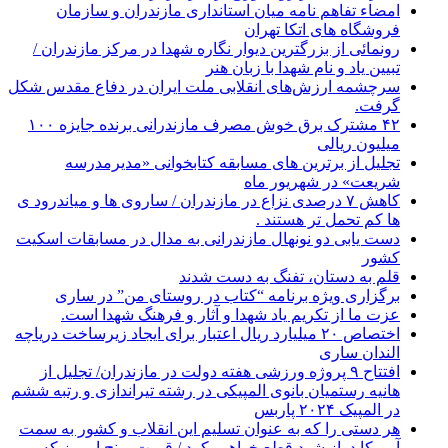
امضاء تفاهم نامه میان استانداری مازندران و سازمان
فروشگاه های اتکا تهران
رونمائی از بزرگترین دیوار نگاره شهدا در مرکز مازندران /
تبیین یاد و نام شهدا با زبان هنر
سرچشمه ارزش‌های انقلابی ملت ایران در دفاع مقدس شکل
گرفت.
۴۲ مشترک برق خوش مصرف مازندرانی برنده جایزه ۱۰۰
میلیون ریالی
تجلیل از برترین های مسابقه کتابخوانی «مدیرمدرسه
شریعت» در شهریور ماه
کاهش ۷ درصدی نزاع در مازندران / ساروی ها و میاندرود ی
ها کم تحمل تر هستند‌ .
دست یابی دو نونهال مازندرانی به مدال در مسابقات اسکیت
کشور
قلم به دستان، تفنگ به دست شدند
برگزاری ویژه برنامه “کتاب در روستای من” در ساری
عزت ما از تکریم یاد شهدا و آثار و فرهنگ شهدا است.
اختصاص ۲۰ میلیارد ریال اعتبار برای ایجاد زیرساخت دریاچه
الندان ساری
افتتاح ۹ پروژه ورزشی هفته دولت در مازندران/ تجلیل از
هانیه رستمیان بانوی المپیکی در رشته تیراندازی و رتبه ششم
در المپیک ۲۰۲۴ پاربس
هر دستی را که به عنوان تسلیم این انقلاب و کشور به سمت
آمريکا دراز شود قطع خواهیم کرد / قیمت برنج امروز که