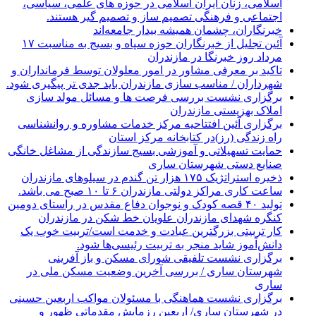
اسلامی، زنان ایران اسلامی در حوزه های علمی، سیاسی،
اجتماعی و فرهنگی تصمیم ساز و تصمیم گیر هستند.
خبرنگاران، چشمان همیشه بیدار جامعه‌اند
آئین تجلیل از خبرنگاران حوزه سپاه و بسیج به مناسبت ۱۷
مرداد روز خبرنگا در مازندران
تاکید بر معرفی مشاور در امور معلولان توسط فرمانداران و
شهرداران / مناسب سازی مازندران باید جدی تر پیگیری شود.
برگزاری نشست بررسی فرصت ها و مسائل مولد سازی
املاک بهزیستی مازندران
برگزاری آئین افتتاحیه مرکز خدمات مشاوره و روانشناسی
راه زندگی (رز)در کتابخانه مرکز استان
حمایت تسهیلاتی و آموزشی بسیج سازندگی از مشاغل خانگی
صنایع دستی شهرستان ساری
ذخیره استراتژیک ۱۷۵ هزار تن گندم در سیلوهای مازندران
ساعت کاری مراکز دولتی مازندران ۶ تا ۱۰ صبح می باشد.
تولید ۴۰ قصه کودک و نوجوان دفاع مقدس در راستای دومین
کنگره شهدای مازندران علویان خط شکن در مازندران
کار تربیتی بزرگترین عبادت و خدمت است/تربیت خوب یک
دانش‌آموز شاید منجر به تربیت رئیسی‌ها شود.
برگزاری ‌نشست تلفیقی شورای مسکن و باز آفرینی
شهرستان ساری / بررسی آخرین وضعیت مسکن ملی در
ساری
برگزاری نشست هماهنگی با مسئولان مواکب اربعین حسینی
در شهرستان ساری/ اربعین رزمایشِ مقدماتیِ ظهور و