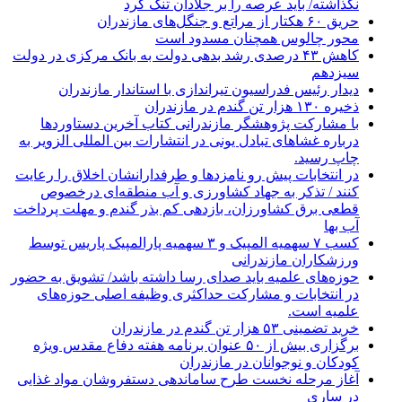
نگذاشته/ باید عرصه را بر جلادان تنگ کرد
حریق ۶۰ هکتار از مراتع و جنگل‌های مازندران
محور چالوس همچنان مسدود است
کاهش ۴۳ درصدی رشد بدهی دولت به بانک مرکزی در دولت
سیزدهم
دیدار رئیس فدراسیون تیراندازی با استاندار مازندران
ذخیره ۱۳۰ هزار تن گندم در مازندران
با مشارکت پژوهشگر مازندرانی كتاب آخرین دستاوردها
درباره غشاهای تبادل یونی در انتشارات بین المللی الزویر به
چاپ رسید.
در انتخابات پیش رو نامزدها و طرفدارانشان اخلاق را رعایت
کنند / تذکر به جهاد کشاورزی و آب منطقه‌ای درخصوص
قطعی برق کشاورزان، بازدهی کم بذر گندم و مهلت پرداخت
آب بها
کسب ۷ سهمیه المپیک و ۳ سهمیه پارالمپیک پاریس توسط
ورزشکاران مازندرانی
حوزه‌های علمیه باید صدای رسا داشته باشد/ تشویق به حضور
در انتخابات و مشارکت حداکثری وظیفه اصلی حوزه‌های
علمیه است.
خرید تضمینی ۵۳ هزار تن گندم در مازندران
برگزاری بیش از ۵۰ عنوان برنامه هفته دفاع مقدس ویژه
کودکان و نوجوانان در مازندران
آغاز مرحله نخست طرح ساماندهی دستفروشان مواد غذایی
در ساری