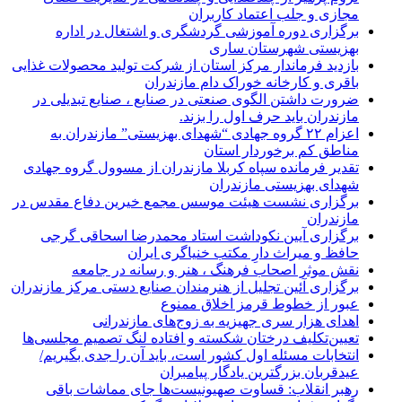
مجازی و جلب اعتماد کاربران
برگزاری دوره آموزشی گردشگری و اشتغال در اداره
بهزیستی شهرستان ساری
بازدید فرماندار مرکز استان از شرکت تولید محصولات غذایی
باقری و کارخانه خوراک دام مازندران
ضرورت داشتن الگوی صنعتی در صنایع ، صنایع تبدیلی در
مازندران باید حرف اول را بزند.
اعزام ۲۲ گروه جهادی “شهدای بهزیستی” مازندران به
مناطق کم برخوردار استان
تقدیر فرمانده سپاه کربلا مازندران از مسوول گروه جهادی
شهدای بهزیستی مازندران
برگزاری نشست هیئت موسس مجمع خیرین دفاع مقدس در
مازندران
برگزاری آیین نکوداشت استاد محمدرضا اسحاقی گرجی
حافظ و میراث دارِ مکتب خنیاگری ایران
نقش موثر اصحاب فرهنگ ، هنر و رسانه در جامعه
برگزاری آئین تجلیل از هنرمندان صنایع دستی مرکز مازندران
عبور از خطوط قرمز اخلاق ممنوع
اهدای هزار سری جهیزیه به زوج‌های مازندرانی
تعیین‌تکلیف درختان شکسته و افتاده لنگ تصمیم مجلسی‌ها
انتخابات مسئله اول کشور است، باید آن را جدی بگیریم/
عیدقربان بزرگترین یادگار پیامبران
رهبر انقلاب: قساوت صهیونیست‌ها جای مماشات باقی