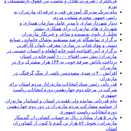
غربالگری / ضرورت تعادل و تناسب بین حقوق بازنشستگی و
تورم
پیام تبریک مدیرکل آموزش فنی و حرفه ای مازندران به
رئیس جمهور محترم منتخب مردم
دیدار شهردار ساری با مدیر عامل سازمان همیاری و
شهرداری های مازندران برای همکاری بیشتر
تجلیل از بانوی نویسنده و شاعر و خبرنگار مازندران
برگزاری نمایشگاه عرضه مستقیم پوشاک خانواده ، صنایع
دستی و مواد غذایی در ساری/ معرفی بانوان کارآفرین
برگزاری آیین افتتاحیه آشپزخانه اطعام و احسان حسینی در
مازندران/ پیش بینی افتتاح ۱۰۰۰ آشپزخانه در استان
پرداخت پاداش صرفه جویی به ۱۳۴ هزار مشترک برق در
مازندران
افزایش ۴۰ درصدی مصدومین ناشی از سگ گرفتگی در
مازندران
قدر دانی رئیس ستاد انتخابات مازندراناز مردم استان برای
شرکت در مرحله دوم چهاردهمین دوره انتخابات ریاست
جمهوری
پیام قدردانی نماینده ولی فقیه در استان و استاندار مازندران
از حماسه مشارکت مردم مازندران در دور دوم چهاردهمین
دوره انتخابات ریاست جمهوری
واریز ۵ هزار میلیارد ریال به حساب کشاورزان گندمکار
مازندرانی/ تحویل ۸۲ هزار تن گندم تا کنون از کشاورزان
استان