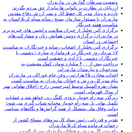
وضعیت سرطان گوارش در مازندران
ارزیابان در نظارت بر نانوایی ها نباید از حق مردم بگذرند.
بازدید و دیدار مدیر کل حفظ آثار و نشر ارزش دفاع مقدس
مازندران با مسئول سازمان بسیج رسانه سپاه کربلا استان به
مناسبت هفته خبرنگار
برگزاری آئین تجلیل از خیران سلامت و انجمن های خیریه برتر
در مازندران/ برگزاری دومین همایش زنان و مشارکت های
اجتماعی در استان
برگزاری آئین تجلیل از اصحاب رسانه و خبرنگاران به مناسبت
۱۷ مرداد روز خبرنگار در فرمانداری ساری / دشمنی با
خبرنگاران دشمنی با آزادی و حقیقت است.
پرداخت بیش از ۴۰۰ میلیارد تومان کمک معیشت به
مددجویان و نیازمندان مازندرانی
احداث مخازن ۲۵ هزارتنی روغن خام خوراکی در مازندران
پیام مدیرکل ورزش و جوانان مازندران به مناسبت کسب
نشان نقره المپیک توسط امیرحسین زارع / اخلاق پهلوانی بهتر
ار مدال قهرمانی است.
زیرگذر سه راه جویبار بزودی کلنگ زنی خواهد شد و عملیات
تکمیل نهایی پل سه راه جویبار مجدانه شتاب گیری می شود/
دولت وفاق ملی متشکل از همه گرایش‌ها و نگاه‌های سیاسی
است.
تقدیر و قدردانی رئیس ستاد کل نیرو‌های مسلح کشور از
زحمات فرمانده سپاه کربلا مازندران
پیام مدیرکل ورزش و جوانان مازندران پس از کسب