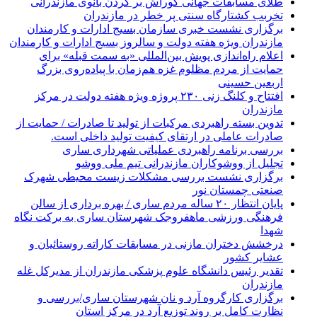
طلای مسابقات جهانی کوراش بر گردن بانوی مازندرانی
تخربب کشتارگاه سنتی پر خطر در مازندران
برگزاری نشست خبری سازمان بسیج ادارات و کارمندان
مازندران ویژه هفته دولت و سالروز بسیج ادارات و کارمندان
اعلام راه‌اندازی پویش بین‌المللی «به سمت قبله» برای
حمایت از مردم مظلوم غزه هم‌زمان با پیاده‌روی بزرگ
اربعین حسینی
افتتاح و کلنگ زنی ۲۳۰ پروژه ویژه هفته دولت در مرکز
مازندران
تدوین بسته راهبردی مرکبات از تولید تا صادرات / حمایت از
صادرات عاملی در ارتقای کیفیت تولید داخلی است.
بررسی برنامه راهبردی عملیاتی شهرداری ساری
تجلیل از ووشوکاران مازندرانی تیم ملی ووشو
برگزاری نشست بررسی مشکلات زیست محیطی شهرک
صنعتی چمستان نور
پایان انتظار ۲۰ ساله مردم ساری / بهره برداری از سالن
فرهنگی ورزشی ماهفروجک شهرستان ساری به برکت نگاه
شهدا
درخشش دختران مازنی در مسابقات کاراته روستائیان و
عشایر کشور
تقدیر رئیس دانشگاه علوم پزشکی مازندران از مدیرکل غله
مازندران
برگزاری کارگروه آرد و نان شهرستان ساری/بررسی و
نظارت کامل بر روند توزیع آرد در مرکز استان