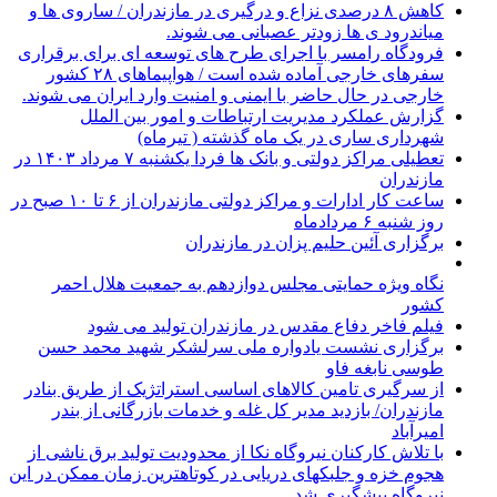
کاهش ۸ درصدی نزاع و درگیری در مازندران / ساروی ها و
میاندرود ی ها زودتر عصبانی می شوند.
فرودگاه رامسر با اجرای طرح های توسعه ای برای برقراری
سفرهای خارجی آماده شده است / هواپیماهای ۲۸ کشور
خارجی در حال حاضر با ایمنی و امنیت وارد ایران می شوند.
گزارش عملکرد مدیریت ارتباطات و امور بین الملل
شهرداری ساری در یک ماه گذشته ( تیرماه)
تعطیلی مراکز دولتی و بانک ها فردا یکشنبه ۷ مرداد ۱۴۰۳ در
مازندران
ساعت کار ادارات و مراکز دولتی مازندران از ۶ تا ۱۰ صبح در
روز شنبه ۶ مردادماه
برگزاری آئین حلیم پزان در مازندران
نگاه ویژه حمایتی مجلس دوازدهم به جمعیت هلال احمر
کشور
فیلم فاخر دفاع مقدس در مازندران تولید می شود
برگزاری نشست یادواره ملی سرلشکر شهید محمد حسن
طوسی نابغه فاو
از سرگیری تامین کالاهای اساسی استراتژیک از طریق بنادر
مازندران/ بازدید مدیر کل غله و خدمات بازرگانی از بندر
امیرآباد
با تلاش کارکنان نیروگاه نکا از محدودیت تولید برق ناشی از
هجوم خزه و جلبکهای دریایی در کوتاهترین زمان ممکن در این
نیروگاه پیشگیری شد.