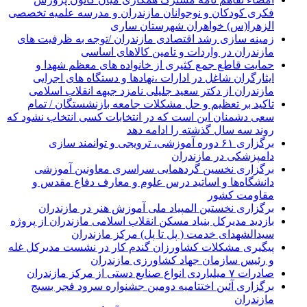
فکری کودکان و نوجوانان مازندران و مدرسه علمیه تخصصی
الزهرا(س) خواهران شهرستان ساری
زمینه سازی رشد اقتصادی مازندران /توجه به ظرفیت های
مازندران در واردات و تامین کالاهای اساسی
حمایت قاطع جمع کثیری از خانواده های معظم شهدا و
ایثارگران شاغل در ادارات ،نهادها و دستگاه های اجرایی
مازندران از دکتر سعید جلیلی نامزد جبهه انقلاب اسلامی
تاکید بر تعظیم و حل مشکلات جامعه بازنشستگان / تمام
سعی دشمنان این است که در انتخابات کسی انتخاب نشود که
روند سه سال گذشته را ادامه دهد
برگزاری ۶۱ دوره آموزشی، ترویجی و توانمند سازی
دامپزشکی در مازندران
برگزاری نخسین گردهمایی سراسری معاونین آموزشی
دانشگاه‌ها و اساتید درس علوم و معارف دفاع مقدس و
مقاومت کشور
برگزاری نخستین المپیاد ملی آموزش هنر در مازندران
بازدید مدیرکل بنیاد مسکن انقلاب اسلامی مازندران از پروژه
سیدالشهدای خدمت ( پل تا پل) مرکز مازندران
پیگیری مشکلات کشاورزان گندم کار در نشست مدیرکل غله
و رئیس سازمان جهاد کشاورزی مازندران
صادرات ۷ میلیاردی انواع صنایع دستی از مرکز مازندران
برگزاری آئین اختتامیه دومین جشنواره سرود فجر بسیج
مازندران