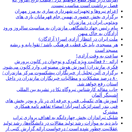
فصل برداشت است مناسب نیست.
اعزام نیروها و تجهیزات شهرداری ساری به مرز مهران
برگزاری بخش حضوری نهمین جام قهرمانان بازی های
ویدئویی ایران در مازندران
پیام رئیس جهاد دانشگاهی مازندران به مناسبت سالروز ورود
آزادگان به خاک میهن
ملت ایران در انتظار آزادی اسرا ( آزادگان)
هر مسجدی باید یک قطب فرهنگی باشد / تقوا پایه و ریشه
مسجد است
ساعت به وقت آزادی!
ارائه ۶۰ فعالیت ویژه کودک و نوجوان در کانون پرورش
فکری مازندران/ آموزش هوش مصنوعی وارد کانون می‌شود.
برگزاری آئین تجلیل از خبرنگاران پیشکسوت مرکز مازندران /
۸۰ درصد مشکلات و مطالبات خبرنگاران مازندران در داخل
استان رفع خواهد شد.
چاپ مقاله کارشناس نيروگاه نكا در نشریه بین المللی
اشپینگر آلمان
آموزش های تکمیلی فنی و حرفه ای در تار و پودر بخش های
فنی بندر استراتژیک امیرآباد/ امضاء تفاهم نامه همکاری
مشترک
شلیک تیراندازان بخش چهاردانگه به اهداف پروازی تراپ
باید دید به موازات رشد تولید مقالات در دانشگاه‌ها، رشد تولید
عقلانیت چطور شده است / درخواست ارائه گزارش کتبی از