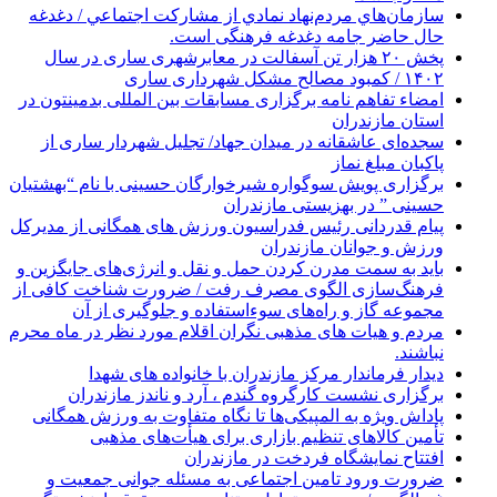
سازمان‌هاي مردم‌نهاد نمادي از مشاركت اجتماعي / دغدغه
حال حاضر جامه دغدغه فرهنگی است.
پخش ۲۰ هزار تن آسفالت در معابرشهری ساری در سال
۱۴۰۲ / کمبود مصالح مشکل شهرداری ساری
امضاء تفاهم نامه برگزاری مسابقات بین المللی بدمینتون در
استان مازندران
سجده‌ای عاشقانه در میدان جهاد/ تجلیل شهردار ساری از
پاکبان مبلغ نماز
برگزاری پویش سوگواره شیرخوارگان حسینی با نام “بهشتیان
حسینی ” در بهزیستی مازندران
پیام قدردانی رئیس فدراسیون ورزش های همگانی از مدیرکل
ورزش و جوانان مازندران
باید به سمت مدرن کردن حمل و نقل و انرژی‌های جایگزین و
فرهنگ‌سازی الگوی مصرف رفت / ضرورت شناخت کافی از
مجموعه گاز و راه‌های سوءاستفاده و جلوگیری از آن
مردم و هیات های مذهبی نگران اقلام مورد نظر در ماه محرم
نباشند.
دیدار فرماندار مرکز مازندران با خانواده های شهدا
برگزاری نشست کارگروه گندم ، آرد و ناندز مازندران
پاداش ویژه به المپیکی‌ها تا نگاه متفاوت به ورزش همگانی
تأمین کالاهای تنظیم بازاری برای هیأت‌های مذهبی
افتتاح نمایشگاه فردخت در مازندران
ضرورت ورود تامین اجتماعی به مسئله جوانی جمعیت و