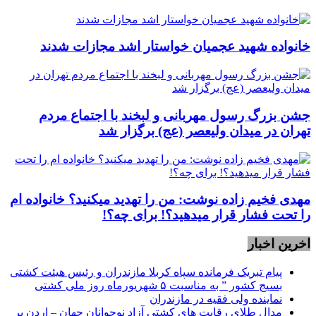
خانواده شهید عجمیان خواستار اشد مجازات شدند
جشن بزرگ رسول مهربانی و لبخند با اجتماع مردم
تهران در میدان ولیعصر (عج) برگزار شد
مهدی فخیم زاده نوشت: من را تهدید میکنید؟ خانواده ام
را‌ تحت فشار قرار میدهید؟! برای چه؟!
اخرین اخبار
پیام تبریک فرمانده سپاه کربلا مازندران و رئیس هیئت کشتی
بسیج کشور ” به مناسبت ۵ شهریورماه روز ملی کشتی
نماينده ولی فقیه در مازندران
مدال طلای رقابت های کشتی آزاد نوجوانان جهان – اردن بر