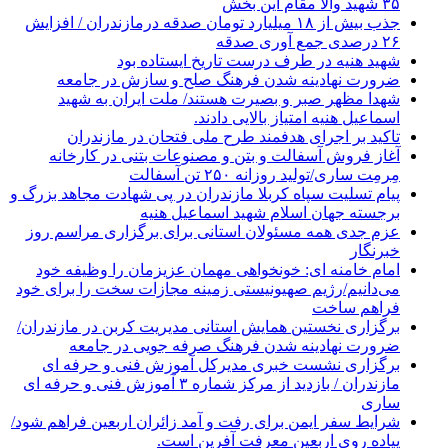
۳۵ شهید والا مقام این بخش
جذب بیش از ۱۸ میلیارد تومان صدقه درمازندران / افزایش
۲۶ درصدی جمع آوری صدقه
شهید هنیه در طرف درست تاریخ ایستاده بود
ضرورت نهادینه شدن فرهنگ صلح و سازش در جامعه
شهدا مظهر صبر و بصیرت هستند/ ملت ایران به شهید
اسماعیل هنیه امتیاز بالایی دادند.
تاکید بر اجرای هدفمند طرح ملی فتحان در مازندران
آغاز فروش آسفالت و بتن و مصنوعات بتنی در کارخانه
مِرمِت ساری/تولید روزانه ۲۵۰ تن آسفالت
پیام تسلیت سپاه کربلا مازندران در پی شهادت مجاهد بزرگ و
برجسته جهان اسلام شهید اسماعیل هنیه
عزم جدی همه مسئولان استانی برای برگزاری مراسم روز
خبرنگار
امام خامنه ای: خونخواهی مهمان عزیزمان را وظیفه خود
می‌دانیم/رژیم صهیونیستی زمینه مجازات سخت را برای خود
فراهم ساخت
برگزاری نخستین همایش استانی مدیریت کربن در مازندران/
ضرورت نهادینه شدن فرهنگ صرفه جویی در جامعه
برگزاری نشست خبری مدیرکل آموزش فنی و حرفه ای
مازندران / بازدید از مرکز شماره ۳ آموزش فنی و حرفه ای
ساری
شرایط سفر ایمن برای رفت و آمد زائران اربعین فراهم شود/
پیاده روی اربعین معرفت آفرین است.