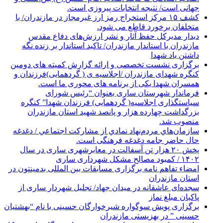
جهانی است/ نتیجه انتخابات پیروزی است.
کشف ۱۵ مرکز استخراج رمز ارز غیرمجاز در مازندران/ با
متخلفان برخورد قاطع می شود.
دیدار مدیرکل حفظ آثار و نشر ارزش‌های دفاع مقدس
مازندران با استاندار مازندران/ تاکید استاندار بر زنده نگه
داشتن یاد شهدا
برگزاری نشست تخصصی و ارائه گزارش کمیته های دومین
کنگره شهدای مازندران /اجلاسیه ی ( گردهمایی)فرزندان و
همسران شهدا یکی از برنامه های محوری ما است.
فرماندار شهرستان ساری بعنوان “رئیس شورای
سیاستگذاری اجلاسیه( گردهمایی) فرزندان شهدا” کنگره
بزرگداشت چهارده هزار و پانصد شهید استان مازندران
منصوب شد.
سازمان‌هاي مردم‌نهاد نمادي از مشاركت اجتماعي / دغدغه
حال حاضر جامه دغدغه فرهنگی است.
پخش ۲۰ هزار تن آسفالت در معابرشهری ساری در سال
۱۴۰۲ / کمبود مصالح مشکل شهرداری ساری
امضاء تفاهم نامه برگزاری مسابقات بین المللی بدمینتون در
استان مازندران
سجده‌ای عاشقانه در میدان جهاد/ تجلیل شهردار ساری از
پاکبان مبلغ نماز
برگزاری پویش سوگواره شیرخوارگان حسینی با نام “بهشتیان
حسینی ” در بهزیستی مازندران