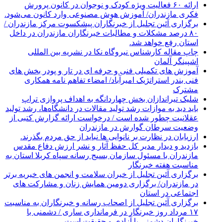
ارائه ۶۰ فعالیت ویژه کودک و نوجوان در کانون پرورش
فکری مازندران/ آموزش هوش مصنوعی وارد کانون می‌شود.
برگزاری آئین تجلیل از خبرنگاران پیشکسوت مرکز مازندران /
۸۰ درصد مشکلات و مطالبات خبرنگاران مازندران در داخل
استان رفع خواهد شد.
چاپ مقاله کارشناس نيروگاه نكا در نشریه بین المللی
اشپینگر آلمان
آموزش های تکمیلی فنی و حرفه ای در تار و پودر بخش های
فنی بندر استراتژیک امیرآباد/ امضاء تفاهم نامه همکاری
مشترک
شلیک تیراندازان بخش چهاردانگه به اهداف پروازی تراپ
باید دید به موازات رشد تولید مقالات در دانشگاه‌ها، رشد تولید
عقلانیت چطور شده است / درخواست ارائه گزارش کتبی از
وضعیت سرطان گوارش در مازندران
ارزیابان در نظارت بر نانوایی ها نباید از حق مردم بگذرند.
بازدید و دیدار مدیر کل حفظ آثار و نشر ارزش دفاع مقدس
مازندران با مسئول سازمان بسیج رسانه سپاه کربلا استان به
مناسبت هفته خبرنگار
برگزاری آئین تجلیل از خیران سلامت و انجمن های خیریه برتر
در مازندران/ برگزاری دومین همایش زنان و مشارکت های
اجتماعی در استان
برگزاری آئین تجلیل از اصحاب رسانه و خبرنگاران به مناسبت
۱۷ مرداد روز خبرنگار در فرمانداری ساری / دشمنی با
خبرنگاران دشمنی با آزادی و حقیقت است.