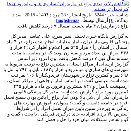
شناسه خبر : 5244 | تاریخ انتشار : 28 مرداد 1403 - 20:15 | تعداد
دیدگاه :
0
| ارسال توسط :
haghshenas
نزاع در مازندران ۴ ماه نخست امسال ۷ درصد کاهش یافت.
به گزارش پایگاه خبری تحلیلی سبز سرخ، علی عباسی مدير كل
پزشكی قانونی مازندران ، آمار معاینات انجام شده نزاع ، در ۴ ماه
امسال در استان را ۶ هزار ۵۲۵ نفر اعلام و اظهار کرد: ۴ هزار و
۲۴۸ نفر از این تعداد مرد و بقیه زن بودند که در مقایسه با مدت
مشابه سال قبل ۷ درصد کاهش یافت. وی افزود : بر اساس
گزارش ارسالی از مراکز استان ، بيشترين نزاع به ترتيب مربوط به
شهرستان های ساری و میاندرود با هزار و۱۸۲ ، بابل با ۷۹۴ و آمل با
۶۹۸ نفر و كمترين نزاع در شهرستان فریدونکنار با ۱۰۶ نفر ثبت
شده است.عباسی گفت : بر اساس آمار ارجاعی از مراکز استان ،
اردیبهشت با هزار و ۸۴۱ بیشترین و فروردین ماه با هزارو ۴۳۵
کمترین مورد نزاع گزارش شده است.مدیر کل پزشکی قانونی
مازندران، يكی از دلايل بالا بودن آمار نزاع را پائين بودن سطح تحمل
افراد در جامعه دانست و گفت : ميتوان با آموزش مهارت های
زندگی به ویژه در سنين پايين ميزان تحمل افراد را در شرايط
استرس بالا برد تا افراد به جای درگيری فيزيكی ، با بحث ، گفت و
گو و تفاهم مشكلات میان خود را حل و فصل كنند.
انتهای پیام/