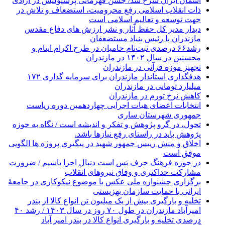
آسمان ایران سرخ شد/ جشن قهرمانی پرسپولیس در آزادی
ذات انقلاب اسلامی رفع محرومیت، استضعاف و تلاش در
جهت توسعه و تعالیم اسلامی است
دیدار مدیر کل حفظ آثار و نشر ارزش های دفاع مقدس
مازندران با رئیس بنیاد مستضعفان
رشد۶۶ درصدی ثبت‌نام حامیان در طرح اکرام ایتام و
محسنین در سال ۱۴۰۲ در مازندران
تجهیز موزه قرآنی در مازندران
هدفگذاری استاندار مازندران برای سرمایه گذاری ۱۷۲
میلیارد تومانی در مازندران
کاهش نرخ تورم در مازندران
انتخابات اعضای هیات اجرایی چهاردهمین دوره ریاست
جمهوری شهرستان ساری
تحول، در گرو پژوهش و تفکر و اندیشه است / نگاه به حوزه
پژوهش باید در راستای رفع نیازها باشد.
اخلاق و‌ منش رییس جمهور شهید در پیگیری پروژه ها الگویی
موفق است
در حوزه فرهنگ حرف بَس است دنبال اجرا باشیم / ضرورت
مشارکت حداکثری و وفاق نیروهای انقلاب
برگزاری جشنواره ملی عکس با موضوع نیکوکاری در جامعۀ
ایرانی با حمایت سازمان بهزیستی
تخلیه و بارگیری بیش از یک میلیون تن انواع کالا از بندر
امیرآباد مازندران در طول ۷۰ روز در سال ۱۴۰۳ / رشد ۴۰
درصدی تخلیه و بارگیری انواع کالا در بندر امیر آباد