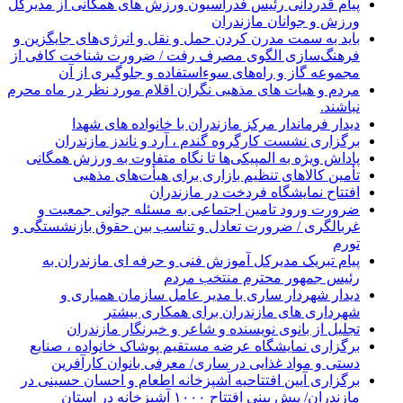
پیام قدردانی رئیس فدراسیون ورزش های همگانی از مدیرکل
ورزش و جوانان مازندران
باید به سمت مدرن کردن حمل و نقل و انرژی‌های جایگزین و
فرهنگ‌سازی الگوی مصرف رفت / ضرورت شناخت کافی از
مجموعه گاز و راه‌های سوءاستفاده و جلوگیری از آن
مردم و هیات های مذهبی نگران اقلام مورد نظر در ماه محرم
نباشند.
دیدار فرماندار مرکز مازندران با خانواده های شهدا
برگزاری نشست کارگروه گندم ، آرد و ناندز مازندران
پاداش ویژه به المپیکی‌ها تا نگاه متفاوت به ورزش همگانی
تأمین کالاهای تنظیم بازاری برای هیأت‌های مذهبی
افتتاح نمایشگاه فردخت در مازندران
ضرورت ورود تامین اجتماعی به مسئله جوانی جمعیت و
غربالگری / ضرورت تعادل و تناسب بین حقوق بازنشستگی و
تورم
پیام تبریک مدیرکل آموزش فنی و حرفه ای مازندران به
رئیس جمهور محترم منتخب مردم
دیدار شهردار ساری با مدیر عامل سازمان همیاری و
شهرداری های مازندران برای همکاری بیشتر
تجلیل از بانوی نویسنده و شاعر و خبرنگار مازندران
برگزاری نمایشگاه عرضه مستقیم پوشاک خانواده ، صنایع
دستی و مواد غذایی در ساری/ معرفی بانوان کارآفرین
برگزاری آیین افتتاحیه آشپزخانه اطعام و احسان حسینی در
مازندران/ پیش بینی افتتاح ۱۰۰۰ آشپزخانه در استان