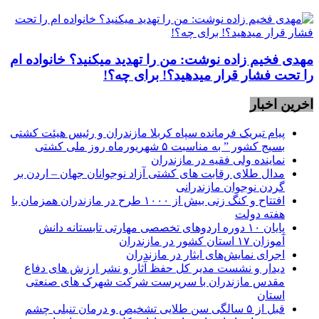
مهدی فخیم زاده نوشت: من را تهدید میکنید؟ خانواده ام
را‌ تحت فشار قرار میدهید؟! برای چه؟!
اخرین اخبار
پیام تبریک فرمانده سپاه کربلا مازندران و رئیس هیئت کشتی
بسیج کشور ” به مناسبت ۵ شهریورماه روز ملی کشتی
نماينده ولی فقیه در مازندران
مدال طلای رقابت های کشتی آزاد نوجوانان جهان – اردن بر
گردن نوجوان مازندرانی
افتتاح و کنگ زنی بیش از ۱۰۰۰ طرح در مازندران همزمان با
هفته دولت
پایان ۱۰ دوره اردوهای تخصصی مهارتی تابستانه دانش
آموزان ۱۷ استان کشور در مازندران
اجرای نمایش‌های ایثار در مازندران
دیدار و نشست مدیر کل حفظ آثار و نشر ارزش های دفاع
مقدس مازندران با سرپرست شرکت شهرک های صنعتی
استان
قبل از ۵ سالگی سن طلایی تشخیص و درمان تنبلی چشم