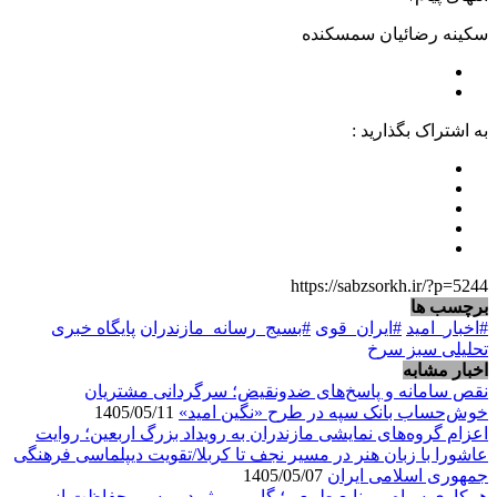
سکینه رضائیان سمسکنده
به اشتراک بگذارید :
https://sabzsorkh.ir/?p=5244
برچسب ها
#اخبار_امید
#ایران_قوی
#بسیج_رسانه_مازندران
پایگاه خبری
تحلیلی سبز سرخ
اخبار مشابه
نقص سامانه و پاسخ‌های ضدونقیض؛ سرگردانی مشتریان
خوش‌حساب بانک سپه در طرح «نگین امید»
1405/05/11
اعزام گروه‌های نمایشی مازندران به رویداد بزرگ اربعین؛ روایت
عاشورا با زبان هنر در مسیر نجف تا کربلا/تقویت دیپلماسی فرهنگی
جمهوری اسلامی ایران
1405/05/07
همکاری سپاه و منابع طبیعی؛ گامی موثر در مسیر حفاظت از