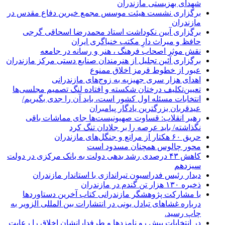
شهدای بهزیستی مازندران
برگزاری نشست هیئت موسس مجمع خیرین دفاع مقدس در
مازندران
برگزاری آیین نکوداشت استاد محمدرضا اسحاقی گرجی
حافظ و میراث دارِ مکتب خنیاگری ایران
نقش موثر اصحاب فرهنگ ، هنر و رسانه در جامعه
برگزاری آئین تجلیل از هنرمندان صنایع دستی مرکز مازندران
عبور از خطوط قرمز اخلاق ممنوع
اهدای هزار سری جهیزیه به زوج‌های مازندرانی
تعیین‌تکلیف درختان شکسته و افتاده لنگ تصمیم مجلسی‌ها
انتخابات مسئله اول کشور است، باید آن را جدی بگیریم/
عیدقربان بزرگترین یادگار پیامبران
رهبر انقلاب: قساوت صهیونیست‌ها جای مماشات باقی
نگذاشته/ باید عرصه را بر جلادان تنگ کرد
حریق ۶۰ هکتار از مراتع و جنگل‌های مازندران
محور چالوس همچنان مسدود است
کاهش ۴۳ درصدی رشد بدهی دولت به بانک مرکزی در دولت
سیزدهم
دیدار رئیس فدراسیون تیراندازی با استاندار مازندران
ذخیره ۱۳۰ هزار تن گندم در مازندران
با مشارکت پژوهشگر مازندرانی كتاب آخرین دستاوردها
درباره غشاهای تبادل یونی در انتشارات بین المللی الزویر به
چاپ رسید.
در انتخابات پیش رو نامزدها و طرفدارانشان اخلاق را رعایت