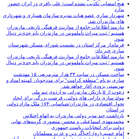
هیچ امضایی تکذیب نشده است/ علی باقری در ایران حضور
ندارد
شهردار ساری عضو هیات مدیره سازمان همیاری و شهرداری
های مازندران شد.
نیازمند اطلاعات جامع از مواریث فرهنگی تاریخی مازندران
هستیم / ثبت میراث ناملموس در مازندران باید جدی‌تر دنبال
شود.
فرماندار مرکز استان در نشست شورای مسکن شهرستان
ساری خبر داد:
نیازمند اطلاعات جامع از مواریث فرهنگی تاریخی مازندران
هستیم / ثبت میراث ناملموس در مازندران باید جدی‌تر دنبال
شود.
ساخت مسکن در سایت ۳۴ هزار مترمربعی ۱۵ مهدشت
ساری به نام “منطقه کرامت” برای مددجویان کمیته امداد و
بهزیستی بزودی آغاز خواهد شد.
دعوت از ۵ بازیکن مازندرانی به اردوی تیم ملی
مولد سازی دارایی های دولتی، فرصت بزرگی برای ایجاد
تحول اقتصادی در مازندران/شناسایی ۱۷۴ ملک مازاد دولتی
در استان
بازداشت چند مدیر دولتی مازندران به اتهام اختلاس
محمدمهدی اسماعیلی و محسن منصوری گزینه‌های نهایی
دولت برای انتخابات ریاست جمهوری
امام خمینی(ره)، احیاگر دین و عزت مسلمانان