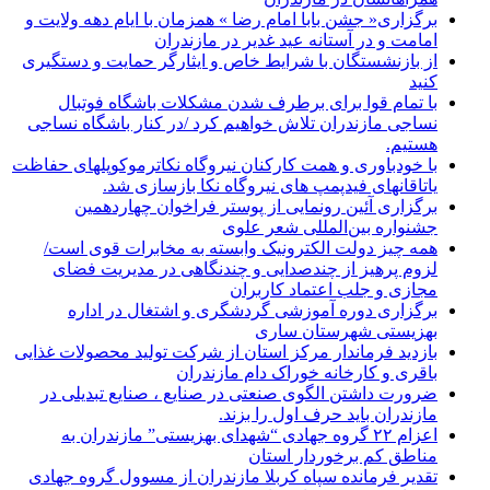
برگزاری« جشن بابا امام رضا » همزمان با ایام دهه ولایت و
امامت و در آستانه عید غدیر در مازندران
از بازنشستگان با شرایط خاص و ایثارگر حمایت و دستگیری
کنید
با تمام قوا برای برطرف شدن مشکلات باشگاه فوتبال
نساجی مازندران تلاش خواهیم کرد /در کنار باشگاه نساجی
هستیم.
با خودباوری و همت کارکنان نیروگاه نکاترموکوپلهای حفاظت
یاتاقانهای فیدپمپ های نیروگاه نکا بازسازی شد.
برگزاری آئین رونمایی از پوستر فراخوان چهاردهمین
جشنواره بین‌المللی شعر علوی
همه چیز دولت الکترونیک وابسته به مخابرات قوی است/
لزوم پرهیز از چندصدایی و چندنگاهی در مدیریت فضای
مجازی و جلب اعتماد کاربران
برگزاری دوره آموزشی گردشگری و اشتغال در اداره
بهزیستی شهرستان ساری
بازدید فرماندار مرکز استان از شرکت تولید محصولات غذایی
باقری و کارخانه خوراک دام مازندران
ضرورت داشتن الگوی صنعتی در صنایع ، صنایع تبدیلی در
مازندران باید حرف اول را بزند.
اعزام ۲۲ گروه جهادی “شهدای بهزیستی” مازندران به
مناطق کم برخوردار استان
تقدیر فرمانده سپاه کربلا مازندران از مسوول گروه جهادی