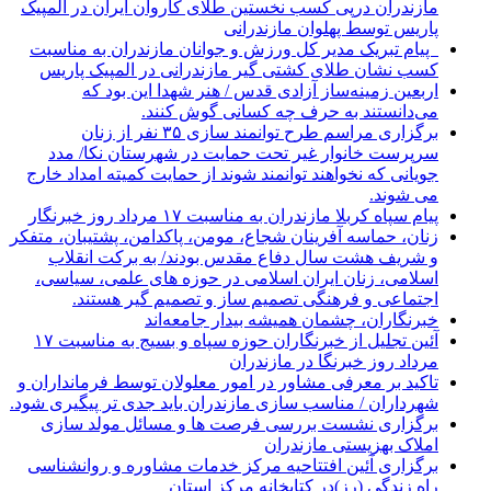
مازندران درپی کسب نخستین طلای کاروان ایران در المپیک
پاریس توسط پهلوان مازندرانی
‍ ‍ پیام تبریک مدیر کل ورزش و جوانان مازندران به مناسبت
کسب نشان طلای کشتی گیر مازندرانی در المپیک پاریس
اربعین زمینه‌ساز آزادی قدس / هنر شهدا این بود که
می‌دانستند به حرف چه کسانی گوش کنند.
برگزاری مراسم طرح توانمند سازی ۳۵ نفر از زنان
سرپرست خانوار غیر تحت حمایت در شهرستان نکا/ مدد
جویانی که نخواهند توانمند شوند از حمایت کمیته امداد خارج
می شوند.
پیام سپاه کربلا مازندران به مناسبت ۱۷ مرداد روز خبرنگار
زنان، حماسه آفرینان شجاع، مومن، پاکدامن، پشتیبان، متفکر
و شریف هشت سال دفاع مقدس بودند/ به برکت انقلاب
اسلامی، زنان ایران اسلامی در حوزه های علمی، سیاسی،
اجتماعی و فرهنگی تصمیم ساز و تصمیم گیر هستند.
خبرنگاران، چشمان همیشه بیدار جامعه‌اند
آئین تجلیل از خبرنگاران حوزه سپاه و بسیج به مناسبت ۱۷
مرداد روز خبرنگا در مازندران
تاکید بر معرفی مشاور در امور معلولان توسط فرمانداران و
شهرداران / مناسب سازی مازندران باید جدی تر پیگیری شود.
برگزاری نشست بررسی فرصت ها و مسائل مولد سازی
املاک بهزیستی مازندران
برگزاری آئین افتتاحیه مرکز خدمات مشاوره و روانشناسی
راه زندگی (رز)در کتابخانه مرکز استان