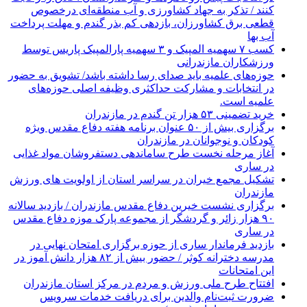
کنند / تذکر به جهاد کشاورزی و آب منطقه‌ای درخصوص
قطعی برق کشاورزان، بازدهی کم بذر گندم و مهلت پرداخت
آب بها
کسب ۷ سهمیه المپیک و ۳ سهمیه پارالمپیک پاریس توسط
ورزشکاران مازندرانی
حوزه‌های علمیه باید صدای رسا داشته باشد/ تشویق به حضور
در انتخابات و مشارکت حداکثری وظیفه اصلی حوزه‌های
علمیه است.
خرید تضمینی ۵۳ هزار تن گندم در مازندران
برگزاری بیش از ۵۰ عنوان برنامه هفته دفاع مقدس ویژه
کودکان و نوجوانان در مازندران
آغاز مرحله نخست طرح ساماندهی دستفروشان مواد غذایی
در ساری
تشکیل مجمع خیران در سراسر استان از اولویت های ورزش
مازندران
برگزاری نشست خیرین دفاع مقدس مازندران / بازدید سالانه
۹۰ هزار زائر و گردشگر از مجموعه پارک موزه دفاع مقدس
در ساری
بازدید فرماندار ساری از حوزه برگزاری امتحان نهایی در
مدرسه دخترانه کوثر / حضور بیش از ۸۲ هزار دانش آموز در
این امتحانات
افتتاح طرح ملی ورزش و مردم در مرکز استان مازندران
ضرورت ثبت‌نام والدین برای دریافت خدمات سرویس