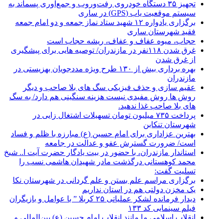
تجهیز ۳۵ دستگاه خودروی رفت‌وروب و جمع‌آوری پسماند به
سیستم موقعیت یاب (GPS) در ساری
برگزاری یادواره ۱۲ شهید ستاد نماز جمعه و دو امام جمعه
فقید شهرستان ساری
حجاب، میوه عفاف و عفاف، ریشه حجاب است
غرق شدن ۱۱۸نفر در مازندران/ توصيه هايی برای پيشگيری
از غرق شدن
بهره برداری بیش از ۱۳۰ طرح ویژه مددجویان بهزیستی در
مازندران
عقیم سازی و حذف فیزیکی سگ های بلا صاحب و دیگر
روش ها روش مفیدی نیست هزینه سنگینی هم دارد/ به سگ
های بلا صاحب غذا ندهید.
پرداخت ۷۳۵ میلیون تومان تسهیلات اشتغال زایی در
شهرستان تنکابن
بهترین عزاداری برای امام حسین (ع) مبارزه با ظلم و فساد
است/ ضرورت گسترش عفو و عدالت در جامعه
استاندار مازندران، با حضور در بیت یادگار حضرت آیت ا.. شیخ
محمد کوهستانی درگذشت مادر شهیدان هاشمی نسب را
تسلیت گفت:
برگزاری مراسم علم بستن و علم گردانی در شهرستان نکا
یک مخزن دولتی هم در استان نداریم
دیدار فرمانده لشکر عملیاتی ۲۵ کربلا ” با عوامل و بازیگران
فیلم سینمایی کد ۱۳۳
انقلاب اسلامی ما مانند انقلاب امام حسین (ع) بین‌المللی و