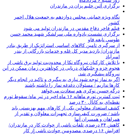
روز شنبه ۶ مردادماه
برگزاری آئین حلیم پزان در مازندران
نگاه ویژه حمایتی مجلس دوازدهم به جمعیت هلال احمر
کشور
فیلم فاخر دفاع مقدس در مازندران تولید می شود
برگزاری نشست یادواره ملی سرلشکر شهید محمد حسن
طوسی نابغه فاو
از سرگیری تامین کالاهای اساسی استراتژیک از طریق بنادر
مازندران/ بازدید مدیر کل غله و خدمات بازرگانی از بندر
امیرآباد
با تلاش کارکنان نیروگاه نکا از محدودیت تولید برق ناشی از
هجوم خزه و جلبکهای دریایی در کوتاهترین زمان ممکن در این
نیروگاه پیشگیری شد.
اگر به نماز توجه شود نیازی به پیگیری و تاکید در انجام دیگر
کارها نداریم / مسئولان دغدغه نماز را داشته باشند
درگه حسین نوکری هم سعادت می‌خواهد
ثبت کمترین تورم ماهانه ۱۶ ماه اخیر در تیر ماه/ سقوط تورم
نقطه‌ای به کانال ۳۰ درصد
کشف استعداد معلولین یکی از کارهای مهم بهزیستی باید
باشد / ضرورت کیفی‌سازی تجهیزات معلولان و تقدیر از
همراهان و همسران آنها
کاهش ۳۴ درصدی تلفات ناشی از حوادث كار در مازندران/
افزایش ۱۶ درصدی مصدومین حوادث ناشی از کار