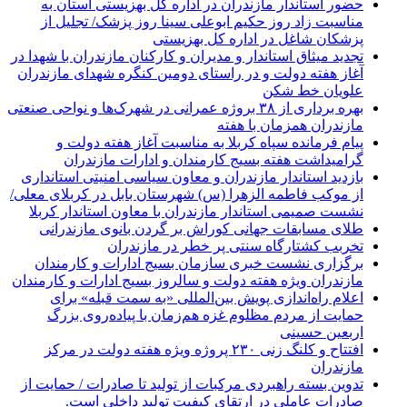
حضور استاندار مازندران در اداره کل بهزیستی استان به
مناسبت زاد روز حکیم ابوعلی سینا روز پزشک/ تجلیل از
پزشکان شاغل در اداره کل بهزیستی
تجدید میثاق استاندار و مدیران و کارکنان مازندران با شهدا در
آغاز هفته دولت و در راستای دومین کنگره شهدای مازندران
علویان خط شکن
بهره برداری از ۳۸ بروژه عمرانی در شهرک‌ها و نواحی صنعتی
مازندران همزمان با هفته
پیام فرمانده سپاه کربلا به مناسبت آغاز هفته دولت و
گرامیداشت هفته بسیج کارمندان و ادارات مازندران
بازدید استاندار مازندران و معاون سیاسی امنیتی استانداری
از موکب فاطمه الزهرا (س) شهرستان بابل در کربلای معلی/
نشست صمیمی استاندار مازندران با معاون استاندار کربلا
طلای مسابقات جهانی کوراش بر گردن بانوی مازندرانی
تخربب کشتارگاه سنتی پر خطر در مازندران
برگزاری نشست خبری سازمان بسیج ادارات و کارمندان
مازندران ویژه هفته دولت و سالروز بسیج ادارات و کارمندان
اعلام راه‌اندازی پویش بین‌المللی «به سمت قبله» برای
حمایت از مردم مظلوم غزه هم‌زمان با پیاده‌روی بزرگ
اربعین حسینی
افتتاح و کلنگ زنی ۲۳۰ پروژه ویژه هفته دولت در مرکز
مازندران
تدوین بسته راهبردی مرکبات از تولید تا صادرات / حمایت از
صادرات عاملی در ارتقای کیفیت تولید داخلی است.