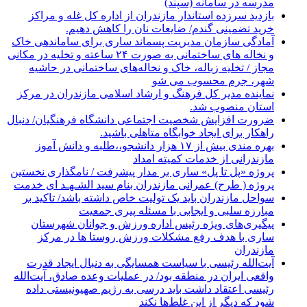
مدرسه در سامانه (سپند)
بازدید سرزده استاندار مازندران از اداره کل غله و مراکز
خرید تضمینی گندم/ ضایعات نان را کاهش دهیم.
آمادگی سازمان مدیریت پسماند ساری برای ساماندهی خاک
و نخاله های ساختمانی به صورت ۲۴ ساعته و تخلیه در مکانی
مجاز / تخلیه زباله، خاک و نخاله‌های ساختمانی در حاشیه
شهر، جرم محسوب می شو
نماینده مدیر کل فرهنگ و ارشاد اسلامی مازندران در مرکز
استان منصوب شد.
ضرورت افزایش شخصیت اجتماعی دانشگاه فرهنگیان/ دنبال
راهکار برای ایجاد خوابگاه متاهلی باشید.
بهره مندی بیش از ۱۷ هزار دانشجو،،طلبه و دانش آموز
مازندرانی از خدمات کمیته امداد
پروژه «پل تا پل» ساری بر مدار پیشرفت / نامگذاری نخستین
پروژه ( طرح) عمرانی مازندران بنام سید الشـهـد ای خدمت
سواحل مازندران باید یک تولیت خاص داشته باشد/ تاکید بر
مبارزه سلبی و ایجابی با مسئله پیری جمعیت
پیگیری‌های ویژه رئیس اداره ورزش و جوانان شهرستان
ساری با هدف رفع مشکلات ورزش روستا ها در مرکز
مازندران
آیت‌الله رئیسی با سیاست همسایگی به دنبال ایجاد قدرت
واقعی ایران در منطقه بود/ در عملیات وعده صادق، آیت‌الله
رئیسی اعتقاد داشت باید درسی به رژیم صهیونیستی داده
شود که دیگر از این غلط‌ها نکند