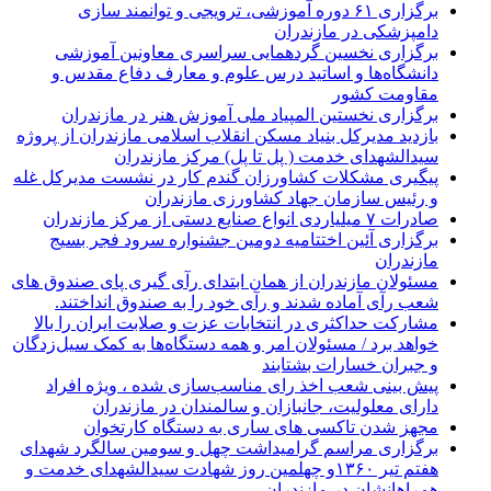
برگزاری ۶۱ دوره آموزشی، ترویجی و توانمند سازی
دامپزشکی در مازندران
برگزاری نخسین گردهمایی سراسری معاونین آموزشی
دانشگاه‌ها و اساتید درس علوم و معارف دفاع مقدس و
مقاومت کشور
برگزاری نخستین المپیاد ملی آموزش هنر در مازندران
بازدید مدیرکل بنیاد مسکن انقلاب اسلامی مازندران از پروژه
سیدالشهدای خدمت ( پل تا پل) مرکز مازندران
پیگیری مشکلات کشاورزان گندم کار در نشست مدیرکل غله
و رئیس سازمان جهاد کشاورزی مازندران
صادرات ۷ میلیاردی انواع صنایع دستی از مرکز مازندران
برگزاری آئین اختتامیه دومین جشنواره سرود فجر بسیج
مازندران
مسئولان مازندران از همان ابتدای رآی گیری پای صندوق های
شعب رآی آماده شدند و رآی خود را به صندوق انداختند.
مشارکت حداکثری در انتخابات عزت و صلابت ایران را بالا
خواهد برد / مسئولان امر و همه دستگاه‌ها به کمک سیل‌زدگان
و جبران خسارات بشتابند
پیش بینی شعب اخذ رای مناسب‌سازی شده ، ویژه افراد
دارای معلولیت، جانبازان و سالمندان در مازندران
مجهز شدن تاکسی های ساری به دستگاه کارتخوان
برگزاری مراسم گرامیداشت چهل و سومین سالگرد شهدای
هفتم تیر ۱۳۶۰و چهلمین روز شهادت سیدالشهدای خدمت و
همراهانشان در مازندران