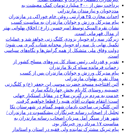
پرداخت بیش از ۴۰۰ میلیارد تومان کمک معیشت به
مددجویان و نیازمندان مازندرانی
احداث مخازن ۲۵ هزارتنی روغن خام خوراکی در مازندران
پیام مدیرکل ورزش و جوانان مازندران به مناسبت کسب
نشان نقره المپیک توسط امیرحسین زارع / اخلاق پهلوانی بهتر
ار مدال قهرمانی است.
زیرگذر سه راه جویبار بزودی کلنگ زنی خواهد شد و عملیات
تکمیل نهایی پل سه راه جویبار مجدانه شتاب گیری می شود/
دولت وفاق ملی متشکل از همه گرایش‌ها و نگاه‌های سیاسی
است.
تقدیر و قدردانی رئیس ستاد کل نیرو‌های مسلح کشور از
زحمات فرمانده سپاه کربلا مازندران
پیام مدیرکل ورزش و جوانان مازندران پس از کسب
مدال نقره پهلوان مازندرانی
آئین افتتاحیه مسجد حضرت موسی ابن جعفر (ع) و کلنگ‌زنی
حسینیه روستای کارنام بخش چهاردانگه ساری
خدمت به مردم بزرگترین سلاح در مقابل استکبار جهانی
است/ انتقام شهادت آقای هنیه را قطعا خواهیم گرفت.
آئین کلنگ‌زنی ساخت یادمان شهید گمنام در شهرستان نکا
تجلیل از اصحاب رسانه خبرنگاران پیشکسوت در مازندران /
شهر هزار سنگر آمل میزبان اصحاب رسانه مازندران به
مناسبت ۱۷ مرداد روز خبرنگار بود.
پیام تبریک مشترک نماینده ولی فقیه در استان و استاندار