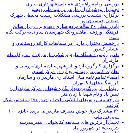
بررسی برنامه راهبردی عملیاتی شهرداری ساری
تجلیل از ووشوکاران مازندرانی تیم ملی ووشو
برگزاری نشست بررسی مشکلات زیست محیطی شهرک
صنعتی چمستان نور
پایان انتظار ۲۰ ساله مردم ساری / بهره برداری از سالن
فرهنگی ورزشی ماهفروجک شهرستان ساری به برکت نگاه
شهدا
درخشش دختران مازنی در مسابقات کاراته روستائیان و
عشایر کشور
تقدیر رئیس دانشگاه علوم پزشکی مازندران از مدیرکل غله
مازندران
برگزاری کارگروه آرد و نان شهرستان ساری/بررسی و
نظارت کامل بر روند توزیع آرد در مرکز استان
امضاء تفاهم نامه میان استانداری مازندران و سازمان
فروشگاه های اتکا تهران
رونمائی از بزرگترین دیوار نگاره شهدا در مرکز مازندران /
تبیین یاد و نام شهدا با زبان هنر
سرچشمه ارزش‌های انقلابی ملت ایران در دفاع مقدس شکل
گرفت.
۴۲ مشترک برق خوش مصرف مازندرانی برنده جایزه ۱۰۰
میلیون ریالی
تجلیل از برترین های مسابقه کتابخوانی «مدیرمدرسه
شریعت» در شهریور ماه