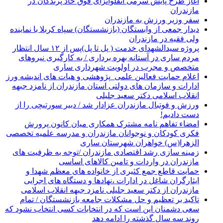
آغاز طرح پایش سرمی آنفلوانزای فوق حاد پرندگان در
مازندران
سفر وزیر ورزش به مازندران
دیدار جمعی از وابستگان (بازنشستگان) سپاه کربلا با نماینده
ولی فقیه در مازندران
پروژه سیدالشهدای خدمت ( پل تا پل)پس از ۱۲ سال انتظار
مردم ساری در آستانه بهره برداری / به کارگیری نیروهای
متخصص و مجرب در اولویت شهرداری ساری
اعلام حمایت فعالین علمی_پژوهشی و هیات های اندیشه ورز
ادارات و سازمان های دولتی استان مازندران از نامزد جبهه
انقلاب اسلامی دکتر سعید جلیلی
ورزش و فوتبال مازندران عزادار شد / دبیر سورتیچی را از
دست دادیم!
امضاء تفاهم نامه مشترک همکاری میان کانون پرورش
فکری کودکان و نوجوانان مازندران و مدرسه علمیه تخصصی
الزهرا(س) خواهران شهرستان ساری
زمینه سازی رشد اقتصادی مازندران /توجه به ظرفیت های
مازندران در واردات و تامین کالاهای اساسی
حمایت قاطع جمع کثیری از خانواده های معظم شهدا و
ایثارگران شاغل در ادارات ،نهادها و دستگاه های اجرایی
مازندران از دکتر سعید جلیلی نامزد جبهه انقلاب اسلامی
تاکید بر تعظیم و حل مشکلات جامعه بازنشستگان / تمام
سعی دشمنان این است که در انتخابات کسی انتخاب نشود که
روند سه سال گذشته را ادامه دهد