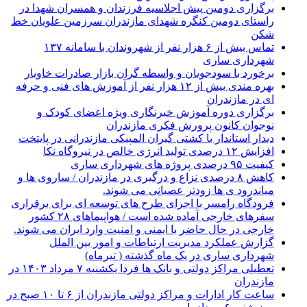
برگزاری دومین پیش اجلاسیه فرزندان و همسران شهدا در
راستای دومین کنگره شهدای مازندران سرزمین علویان خط
شکن
تماس بیش از ۶ هزار نفر از شهروندان با سامانه ۱۳۷
شهرداری ساری
برخورد با سودجویان و واسطه گران بازار صادرات خاویار
بهره مندی بیش از ۱۲ هزار نفر از آموزش های فنی و حرفه
ای در مازندران
برگزاری دوره آموزش خبرنگاری ویژه اعضای کودک و
نوجوان کانون پرورش فکری مازندران
دیدار استاندار با کشتی گیران المپیکی مازندرانی در پایتخت
افزایش ۱۲ درصدی تولید انرژی خالص در نیروگاه نکا
کیفیت ۹۵ درصدی پروژه های شهرداری ساری
کاهش ۸ درصدی نزاع و درگیری در مازندران / ساروی ها و
میاندرود ی ها زودتر عصبانی می شوند.
فرودگاه رامسر با اجرای طرح های توسعه ای برای برقراری
سفرهای خارجی آماده شده است / هواپیماهای ۲۸ کشور
خارجی در حال حاضر با ایمنی و امنیت وارد ایران می شوند.
گزارش عملکرد مدیریت ارتباطات و امور بین الملل
شهرداری ساری در یک ماه گذشته ( تیرماه)
تعطیلی مراکز دولتی و بانک ها فردا یکشنبه ۷ مرداد ۱۴۰۳ در
مازندران
ساعت کار ادارات و مراکز دولتی مازندران از ۶ تا ۱۰ صبح در