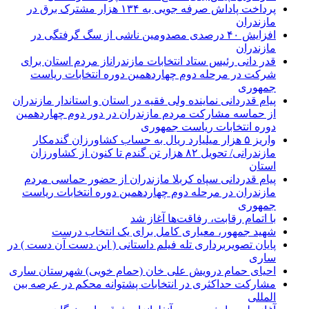
پرداخت پاداش صرفه جویی به ۱۳۴ هزار مشترک برق در
مازندران
افزایش ۴۰ درصدی مصدومین ناشی از سگ گرفتگی در
مازندران
قدر دانی رئیس ستاد انتخابات مازندراناز مردم استان برای
شرکت در مرحله دوم چهاردهمین دوره انتخابات ریاست
جمهوری
پیام قدردانی نماینده ولی فقیه در استان و استاندار مازندران
از حماسه مشارکت مردم مازندران در دور دوم چهاردهمین
دوره انتخابات ریاست جمهوری
واریز ۵ هزار میلیارد ریال به حساب کشاورزان گندمکار
مازندرانی/ تحویل ۸۲ هزار تن گندم تا کنون از کشاورزان
استان
پیام قدردانی سپاه کربلا مازندران از حضور حماسی مردم
مازندران در مرحله دوم چهاردهمین دوره انتخابات ریاست
جمهوری
با اتمام رقابت، رفاقت‌ها آغاز شد
شهید جمهور، معیاری کامل برای یک انتخاب درست
پایان تصویربرداری تله فیلم داستانی ( این دست آن دست ) در
ساری
احیای حمام درویش علی خان (حمام خویی) شهرستان ساری
مشارکت حداکثری در انتخابات پشتوانه محکم در عرصه بین
المللی