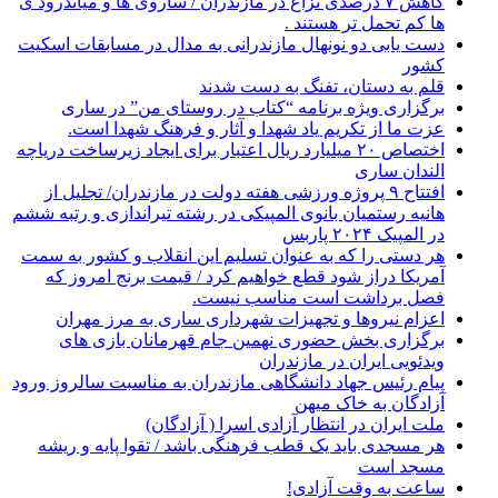
کاهش ۷ درصدی نزاع در مازندران / ساروی ها و میاندرود ی
ها کم تحمل تر هستند‌ .
دست یابی دو نونهال مازندرانی به مدال در مسابقات اسکیت
کشور
قلم به دستان، تفنگ به دست شدند
برگزاری ویژه برنامه “کتاب در روستای من” در ساری
عزت ما از تکریم یاد شهدا و آثار و فرهنگ شهدا است.
اختصاص ۲۰ میلیارد ریال اعتبار برای ایجاد زیرساخت دریاچه
الندان ساری
افتتاح ۹ پروژه ورزشی هفته دولت در مازندران/ تجلیل از
هانیه رستمیان بانوی المپیکی در رشته تیراندازی و رتبه ششم
در المپیک ۲۰۲۴ پاربس
هر دستی را که به عنوان تسلیم این انقلاب و کشور به سمت
آمريکا دراز شود قطع خواهیم کرد / قیمت برنج امروز که
فصل برداشت است مناسب نیست.
اعزام نیروها و تجهیزات شهرداری ساری به مرز مهران
برگزاری بخش حضوری نهمین جام قهرمانان بازی های
ویدئویی ایران در مازندران
پیام رئیس جهاد دانشگاهی مازندران به مناسبت سالروز ورود
آزادگان به خاک میهن
ملت ایران در انتظار آزادی اسرا ( آزادگان)
هر مسجدی باید یک قطب فرهنگی باشد / تقوا پایه و ریشه
مسجد است
ساعت به وقت آزادی!