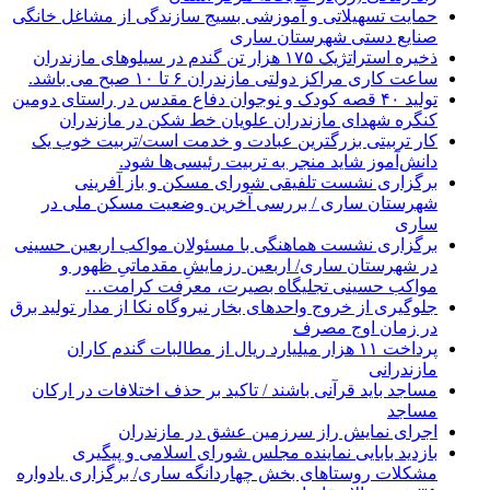
حمایت تسهیلاتی و آموزشی بسیج سازندگی از مشاغل خانگی
صنایع دستی شهرستان ساری
ذخیره استراتژیک ۱۷۵ هزار تن گندم در سیلوهای مازندران
ساعت کاری مراکز دولتی مازندران ۶ تا ۱۰ صبح می باشد.
تولید ۴۰ قصه کودک و نوجوان دفاع مقدس در راستای دومین
کنگره شهدای مازندران علویان خط شکن در مازندران
کار تربیتی بزرگترین عبادت و خدمت است/تربیت خوب یک
دانش‌آموز شاید منجر به تربیت رئیسی‌ها شود.
برگزاری ‌نشست تلفیقی شورای مسکن و باز آفرینی
شهرستان ساری / بررسی آخرین وضعیت مسکن ملی در
ساری
برگزاری نشست هماهنگی با مسئولان مواکب اربعین حسینی
در شهرستان ساری/ اربعین رزمایشِ مقدماتیِ ظهور و
مواکب حسینی تجلیگاه بصیرت، معرفت کرامت…
جلوگیری از خروج واحدهای بخار نیروگاه نکا از مدار تولید برق
در زمان اوج مصرف
پرداخت ۱۱ هزار میلیارد ریال از مطالبات گندم کاران
مازندرانی
مساجد باید قرآنی باشند / تاکید بر حذف اختلافات در ارکان
مساجد
اجرای نمایش راز سرزمین عشق در مازندران
بازدید بابایی نماینده مجلس شورای اسلامی و پیگیری
مشکلات روستاهای بخش چهاردانگه ساری/ برگزاری یادواره