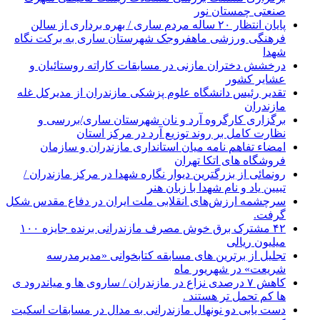
صنعتی چمستان نور
پایان انتظار ۲۰ ساله مردم ساری / بهره برداری از سالن
فرهنگی ورزشی ماهفروجک شهرستان ساری به برکت نگاه
شهدا
درخشش دختران مازنی در مسابقات کاراته روستائیان و
عشایر کشور
تقدیر رئیس دانشگاه علوم پزشکی مازندران از مدیرکل غله
مازندران
برگزاری کارگروه آرد و نان شهرستان ساری/بررسی و
نظارت کامل بر روند توزیع آرد در مرکز استان
امضاء تفاهم نامه میان استانداری مازندران و سازمان
فروشگاه های اتکا تهران
رونمائی از بزرگترین دیوار نگاره شهدا در مرکز مازندران /
تبیین یاد و نام شهدا با زبان هنر
سرچشمه ارزش‌های انقلابی ملت ایران در دفاع مقدس شکل
گرفت.
۴۲ مشترک برق خوش مصرف مازندرانی برنده جایزه ۱۰۰
میلیون ریالی
تجلیل از برترین های مسابقه کتابخوانی «مدیرمدرسه
شریعت» در شهریور ماه
کاهش ۷ درصدی نزاع در مازندران / ساروی ها و میاندرود ی
ها کم تحمل تر هستند‌ .
دست یابی دو نونهال مازندرانی به مدال در مسابقات اسکیت