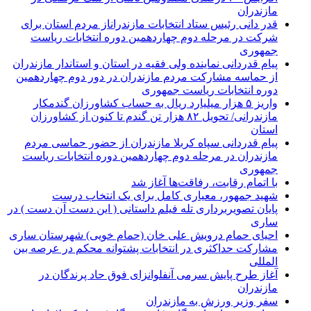
مازندران
قدر دانی رئیس ستاد انتخابات مازندراناز مردم استان برای
شرکت در مرحله دوم چهاردهمین دوره انتخابات ریاست
جمهوری
پیام قدردانی نماینده ولی فقیه در استان و استاندار مازندران
از حماسه مشارکت مردم مازندران در دور دوم چهاردهمین
دوره انتخابات ریاست جمهوری
واریز ۵ هزار میلیارد ریال به حساب کشاورزان گندمکار
مازندرانی/ تحویل ۸۲ هزار تن گندم تا کنون از کشاورزان
استان
پیام قدردانی سپاه کربلا مازندران از حضور حماسی مردم
مازندران در مرحله دوم چهاردهمین دوره انتخابات ریاست
جمهوری
با اتمام رقابت، رفاقت‌ها آغاز شد
شهید جمهور، معیاری کامل برای یک انتخاب درست
پایان تصویربرداری تله فیلم داستانی ( این دست آن دست ) در
ساری
احیای حمام درویش علی خان (حمام خویی) شهرستان ساری
مشارکت حداکثری در انتخابات پشتوانه محکم در عرصه بین
المللی
آغاز طرح پایش سرمی آنفلوانزای فوق حاد پرندگان در
مازندران
سفر وزیر ورزش به مازندران