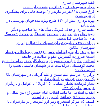
فقید شهرستان ساری
حجاب، میوه عفاف و عفاف، ریشه حجاب است
غرق شدن ۱۱۸نفر در مازندران/ توصيه هايی برای پيشگيری
از غرق شدن
بهره برداری بیش از ۱۳۰ طرح ویژه مددجویان بهزیستی در
مازندران
عقیم سازی و حذف فیزیکی سگ های بلا صاحب و دیگر
روش ها روش مفیدی نیست هزینه سنگینی هم دارد/ به سگ
های بلا صاحب غذا ندهید.
پرداخت ۷۳۵ میلیون تومان تسهیلات اشتغال زایی در
شهرستان تنکابن
بهترین عزاداری برای امام حسین (ع) مبارزه با ظلم و فساد
است/ ضرورت گسترش عفو و عدالت در جامعه
استاندار مازندران، با حضور در بیت یادگار حضرت آیت ا.. شیخ
محمد کوهستانی درگذشت مادر شهیدان هاشمی نسب را
تسلیت گفت:
برگزاری مراسم علم بستن و علم گردانی در شهرستان نکا
یک مخزن دولتی هم در استان نداریم
دیدار فرمانده لشکر عملیاتی ۲۵ کربلا ” با عوامل و بازیگران
فیلم سینمایی کد ۱۳۳
انقلاب اسلامی ما مانند انقلاب امام حسین (ع) بین‌المللی و
جهانی است/ نتیجه انتخابات پیروزی است.
کشف ۱۵ مرکز استخراج رمز ارز غیرمجاز در مازندران/ با
متخلفان برخورد قاطع می شود.