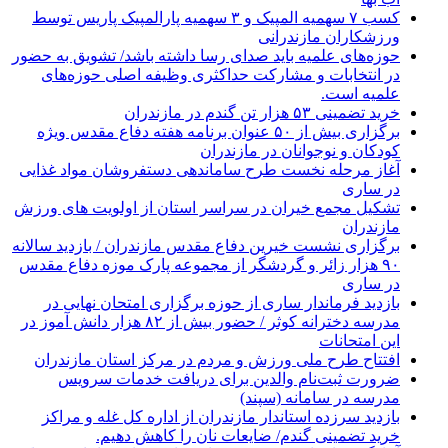
کسب ۷ سهمیه المپیک و ۳ سهمیه پارالمپیک پاریس توسط
ورزشکاران مازندرانی
حوزه‌های علمیه باید صدای رسا داشته باشد/ تشویق به حضور
در انتخابات و مشارکت حداکثری وظیفه اصلی حوزه‌های
علمیه است.
خرید تضمینی ۵۳ هزار تن گندم در مازندران
برگزاری بیش از ۵۰ عنوان برنامه هفته دفاع مقدس ویژه
کودکان و نوجوانان در مازندران
آغاز مرحله نخست طرح ساماندهی دستفروشان مواد غذایی
در ساری
تشکیل مجمع خیران در سراسر استان از اولویت های ورزش
مازندران
برگزاری نشست خیرین دفاع مقدس مازندران / بازدید سالانه
۹۰ هزار زائر و گردشگر از مجموعه پارک موزه دفاع مقدس
در ساری
بازدید فرماندار ساری از حوزه برگزاری امتحان نهایی در
مدرسه دخترانه کوثر / حضور بیش از ۸۲ هزار دانش آموز در
این امتحانات
افتتاح طرح ملی ورزش و مردم در مرکز استان مازندران
ضرورت ثبت‌نام والدین برای دریافت خدمات سرویس
مدرسه در سامانه (سپند)
بازدید سرزده استاندار مازندران از اداره کل غله و مراکز
خرید تضمینی گندم/ ضایعات نان را کاهش دهیم.