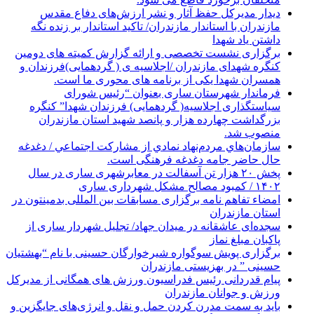
دیدار مدیرکل حفظ آثار و نشر ارزش‌های دفاع مقدس
مازندران با استاندار مازندران/ تاکید استاندار بر زنده نگه
داشتن یاد شهدا
برگزاری نشست تخصصی و ارائه گزارش کمیته های دومین
کنگره شهدای مازندران /اجلاسیه ی ( گردهمایی)فرزندان و
همسران شهدا یکی از برنامه های محوری ما است.
فرماندار شهرستان ساری بعنوان “رئیس شورای
سیاستگذاری اجلاسیه( گردهمایی) فرزندان شهدا” کنگره
بزرگداشت چهارده هزار و پانصد شهید استان مازندران
منصوب شد.
سازمان‌هاي مردم‌نهاد نمادي از مشاركت اجتماعي / دغدغه
حال حاضر جامه دغدغه فرهنگی است.
پخش ۲۰ هزار تن آسفالت در معابرشهری ساری در سال
۱۴۰۲ / کمبود مصالح مشکل شهرداری ساری
امضاء تفاهم نامه برگزاری مسابقات بین المللی بدمینتون در
استان مازندران
سجده‌ای عاشقانه در میدان جهاد/ تجلیل شهردار ساری از
پاکبان مبلغ نماز
برگزاری پویش سوگواره شیرخوارگان حسینی با نام “بهشتیان
حسینی ” در بهزیستی مازندران
پیام قدردانی رئیس فدراسیون ورزش های همگانی از مدیرکل
ورزش و جوانان مازندران
باید به سمت مدرن کردن حمل و نقل و انرژی‌های جایگزین و