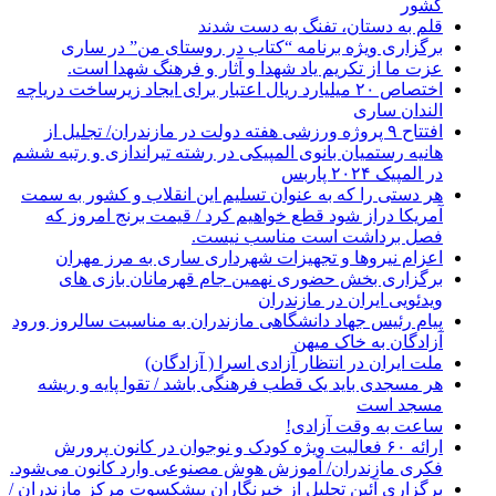
کشور
قلم به دستان، تفنگ به دست شدند
برگزاری ویژه برنامه “کتاب در روستای من” در ساری
عزت ما از تکریم یاد شهدا و آثار و فرهنگ شهدا است.
اختصاص ۲۰ میلیارد ریال اعتبار برای ایجاد زیرساخت دریاچه
الندان ساری
افتتاح ۹ پروژه ورزشی هفته دولت در مازندران/ تجلیل از
هانیه رستمیان بانوی المپیکی در رشته تیراندازی و رتبه ششم
در المپیک ۲۰۲۴ پاربس
هر دستی را که به عنوان تسلیم این انقلاب و کشور به سمت
آمريکا دراز شود قطع خواهیم کرد / قیمت برنج امروز که
فصل برداشت است مناسب نیست.
اعزام نیروها و تجهیزات شهرداری ساری به مرز مهران
برگزاری بخش حضوری نهمین جام قهرمانان بازی های
ویدئویی ایران در مازندران
پیام رئیس جهاد دانشگاهی مازندران به مناسبت سالروز ورود
آزادگان به خاک میهن
ملت ایران در انتظار آزادی اسرا ( آزادگان)
هر مسجدی باید یک قطب فرهنگی باشد / تقوا پایه و ریشه
مسجد است
ساعت به وقت آزادی!
ارائه ۶۰ فعالیت ویژه کودک و نوجوان در کانون پرورش
فکری مازندران/ آموزش هوش مصنوعی وارد کانون می‌شود.
برگزاری آئین تجلیل از خبرنگاران پیشکسوت مرکز مازندران /