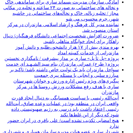
آمادگی سازمان مدیریت پسماند ساری برای ساماندهی خاک
و نخاله های ساختمانی به صورت ۲۴ ساعته و تخلیه در مکانی
مجاز / تخلیه زباله، خاک و نخاله‌های ساختمانی در حاشیه
شهر، جرم محسوب می شو
نماینده مدیر کل فرهنگ و ارشاد اسلامی مازندران در مرکز
استان منصوب شد.
ضرورت افزایش شخصیت اجتماعی دانشگاه فرهنگیان/ دنبال
راهکار برای ایجاد خوابگاه متاهلی باشید.
بهره مندی بیش از ۱۷ هزار دانشجو،،طلبه و دانش آموز
مازندرانی از خدمات کمیته امداد
پروژه «پل تا پل» ساری بر مدار پیشرفت / نامگذاری نخستین
پروژه ( طرح) عمرانی مازندران بنام سید الشـهـد ای خدمت
سواحل مازندران باید یک تولیت خاص داشته باشد/ تاکید بر
مبارزه سلبی و ایجابی با مسئله پیری جمعیت
پیگیری‌های ویژه رئیس اداره ورزش و جوانان شهرستان
ساری با هدف رفع مشکلات ورزش روستا ها در مرکز
مازندران
آیت‌الله رئیسی با سیاست همسایگی به دنبال ایجاد قدرت
واقعی ایران در منطقه بود/ در عملیات وعده صادق، آیت‌الله
رئیسی اعتقاد داشت باید درسی به رژیم صهیونیستی داده
شود که دیگر از این غلط‌ها نکند
هیچ امضایی تکذیب نشده است/ علی باقری در ایران حضور
ندارد
شهردار ساری عضو هیات مدیره سازمان همیاری و شهرداری