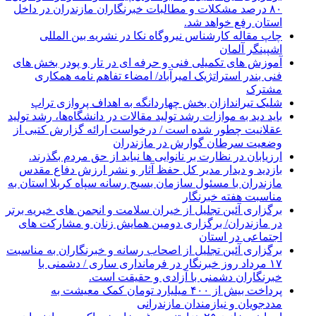
۸۰ درصد مشکلات و مطالبات خبرنگاران مازندران در داخل
استان رفع خواهد شد.
چاپ مقاله کارشناس نيروگاه نكا در نشریه بین المللی
اشپینگر آلمان
آموزش های تکمیلی فنی و حرفه ای در تار و پودر بخش های
فنی بندر استراتژیک امیرآباد/ امضاء تفاهم نامه همکاری
مشترک
شلیک تیراندازان بخش چهاردانگه به اهداف پروازی تراپ
باید دید به موازات رشد تولید مقالات در دانشگاه‌ها، رشد تولید
عقلانیت چطور شده است / درخواست ارائه گزارش کتبی از
وضعیت سرطان گوارش در مازندران
ارزیابان در نظارت بر نانوایی ها نباید از حق مردم بگذرند.
بازدید و دیدار مدیر کل حفظ آثار و نشر ارزش دفاع مقدس
مازندران با مسئول سازمان بسیج رسانه سپاه کربلا استان به
مناسبت هفته خبرنگار
برگزاری آئین تجلیل از خیران سلامت و انجمن های خیریه برتر
در مازندران/ برگزاری دومین همایش زنان و مشارکت های
اجتماعی در استان
برگزاری آئین تجلیل از اصحاب رسانه و خبرنگاران به مناسبت
۱۷ مرداد روز خبرنگار در فرمانداری ساری / دشمنی با
خبرنگاران دشمنی با آزادی و حقیقت است.
پرداخت بیش از ۴۰۰ میلیارد تومان کمک معیشت به
مددجویان و نیازمندان مازندرانی