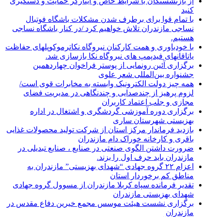
از بازنشستگان با شرایط خاص و ایثارگر حمایت و دستگیری
کنید
با تمام قوا برای برطرف شدن مشکلات باشگاه فوتبال
نساجی مازندران تلاش خواهیم کرد /در کنار باشگاه نساجی
هستیم.
با خودباوری و همت کارکنان نیروگاه نکاترموکوپلهای حفاظت
یاتاقانهای فیدپمپ های نیروگاه نکا بازسازی شد.
برگزاری آئین رونمایی از پوستر فراخوان چهاردهمین
جشنواره بین‌المللی شعر علوی
همه چیز دولت الکترونیک وابسته به مخابرات قوی است/
لزوم پرهیز از چندصدایی و چندنگاهی در مدیریت فضای
مجازی و جلب اعتماد کاربران
برگزاری دوره آموزشی گردشگری و اشتغال در اداره
بهزیستی شهرستان ساری
بازدید فرماندار مرکز استان از شرکت تولید محصولات غذایی
باقری و کارخانه خوراک دام مازندران
ضرورت داشتن الگوی صنعتی در صنایع ، صنایع تبدیلی در
مازندران باید حرف اول را بزند.
اعزام ۲۲ گروه جهادی “شهدای بهزیستی” مازندران به
مناطق کم برخوردار استان
تقدیر فرمانده سپاه کربلا مازندران از مسوول گروه جهادی
شهدای بهزیستی مازندران
برگزاری نشست هیئت موسس مجمع خیرین دفاع مقدس در
مازندران