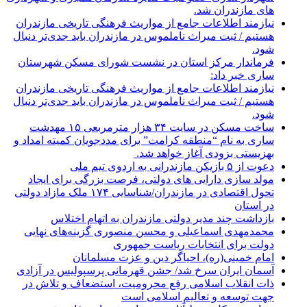
های مازندران شد.
نیازمند اطلاعات جامع از مواریث فرهنگی تاریخی مازندران
هستیم / ثبت میراث ناملموس در مازندران باید جدی‌تر دنبال
شود.
فرماندار مرکز استان در نشست شورای مسکن شهرستان
ساری خبر داد:
نیازمند اطلاعات جامع از مواریث فرهنگی تاریخی مازندران
هستیم / ثبت میراث ناملموس در مازندران باید جدی‌تر دنبال
شود.
ساخت مسکن در سایت ۳۴ هزار مترمربعی ۱۵ مهدشت
ساری به نام “منطقه کرامت” برای مددجویان کمیته امداد و
بهزیستی بزودی آغاز خواهد شد.
دعوت از ۵ بازیکن مازندرانی به اردوی تیم ملی
مولد سازی دارایی های دولتی، فرصت بزرگی برای ایجاد
تحول اقتصادی در مازندران/شناسایی ۱۷۴ ملک مازاد دولتی
در استان
بازداشت چند مدیر دولتی مازندران به اتهام اختلاس
محمدمهدی اسماعیلی و محسن منصوری گزینه‌های نهایی
دولت برای انتخابات ریاست جمهوری
امام خمینی(ره)، احیاگر دین و عزت مسلمانان
آسمان ایران سرخ شد/ جشن قهرمانی پرسپولیس در آزادی
ذات انقلاب اسلامی رفع محرومیت، استضعاف و تلاش در
جهت توسعه و تعالیم اسلامی است