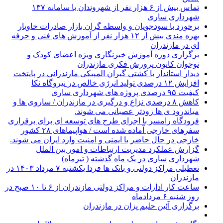
تماس بیش از ۶ هزار نفر از شهروندان با سامانه ۱۳۷
شهرداری ساری
برخورد با سودجویان و واسطه گران بازار صادرات خاویار
بهره مندی بیش از ۱۲ هزار نفر از آموزش های فنی و حرفه
ای در مازندران
برگزاری دوره آموزش خبرنگاری ویژه اعضای کودک و
نوجوان کانون پرورش فکری مازندران
دیدار استاندار با کشتی گیران المپیکی مازندرانی در پایتخت
افزایش ۱۲ درصدی تولید انرژی خالص در نیروگاه نکا
کیفیت ۹۵ درصدی پروژه های شهرداری ساری
کاهش ۸ درصدی نزاع و درگیری در مازندران / ساروی ها و
میاندرود ی ها زودتر عصبانی می شوند.
فرودگاه رامسر با اجرای طرح های توسعه ای برای برقراری
سفرهای خارجی آماده شده است / هواپیماهای ۲۸ کشور
خارجی در حال حاضر با ایمنی و امنیت وارد ایران می شوند.
گزارش عملکرد مدیریت ارتباطات و امور بین الملل
شهرداری ساری در یک ماه گذشته ( تیرماه)
تعطیلی مراکز دولتی و بانک ها فردا یکشنبه ۷ مرداد ۱۴۰۳ در
مازندران
ساعت کار ادارات و مراکز دولتی مازندران از ۶ تا ۱۰ صبح در
روز شنبه ۶ مردادماه
برگزاری آئین حلیم پزان در مازندران