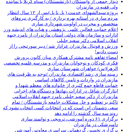
دیدار جمعی از وابستگان (بازنشستگان) سپاه کربلا با نماینده
ولی فقیه در مازندران
پروژه سیدالشهدای خدمت ( پل تا پل)پس از ۱۲ سال انتظار
مردم ساری در آستانه بهره برداری / به کارگیری نیروهای
متخصص و مجرب در اولویت شهرداری ساری
اعلام حمایت فعالین علمی_پژوهشی و هیات های اندیشه ورز
ادارات و سازمان های دولتی استان مازندران از نامزد جبهه
انقلاب اسلامی دکتر سعید جلیلی
ورزش و فوتبال مازندران عزادار شد / دبیر سورتیچی را از
دست دادیم!
امضاء تفاهم نامه مشترک همکاری میان کانون پرورش
فکری کودکان و نوجوانان مازندران و مدرسه علمیه تخصصی
الزهرا(س) خواهران شهرستان ساری
زمینه سازی رشد اقتصادی مازندران /توجه به ظرفیت های
مازندران در واردات و تامین کالاهای اساسی
حمایت قاطع جمع کثیری از خانواده های معظم شهدا و
ایثارگران شاغل در ادارات ،نهادها و دستگاه های اجرایی
مازندران از دکتر سعید جلیلی نامزد جبهه انقلاب اسلامی
تاکید بر تعظیم و حل مشکلات جامعه بازنشستگان / تمام
سعی دشمنان این است که در انتخابات کسی انتخاب نشود که
روند سه سال گذشته را ادامه دهد
برگزاری ۶۱ دوره آموزشی، ترویجی و توانمند سازی
دامپزشکی در مازندران
برگزاری نخسین گردهمایی سراسری معاونین آموزشی