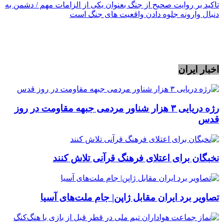
تاکید بر روایت صحیح از جنگ بعنوان یکی از الزامات مهم / دشمن به
دنبال وارونه جلوه دادن واقعیت های جنگ است
اخبار ایران
رژه دریایی ۳ هزار شناور مردمی جبهه مقاومت در روز
قدس
نخبگان برای اعتلای فرهنگ قرآنی تلاش کنند
تصاویر برد ایران مقابل ژاپن| جام ملت‌های آسیا