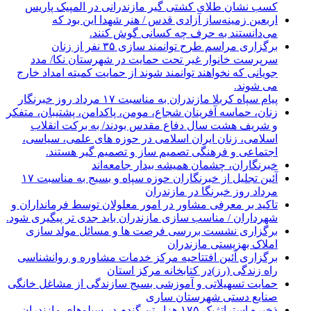
کسب نشان طلای کشتی گیر مازندرانی در المپیک پاریس
اربعین زمینه‌ساز آزادی قدس / هنر شهدا این بود که
می‌دانستند به حرف چه کسانی گوش کنند.
برگزاری مراسم طرح توانمند سازی ۳۵ نفر از زنان
سرپرست خانوار غیر تحت حمایت در شهرستان نکا/ مدد
جویانی که نخواهند توانمند شوند از حمایت کمیته امداد خارج
می شوند.
پیام سپاه کربلا مازندران به مناسبت ۱۷ مرداد روز خبرنگار
زنان، حماسه آفرینان شجاع، مومن، پاکدامن، پشتیبان، متفکر
و شریف هشت سال دفاع مقدس بودند/ به برکت انقلاب
اسلامی، زنان ایران اسلامی در حوزه های علمی، سیاسی،
اجتماعی و فرهنگی تصمیم ساز و تصمیم گیر هستند.
خبرنگاران، چشمان همیشه بیدار جامعه‌اند
آئین تجلیل از خبرنگاران حوزه سپاه و بسیج به مناسبت ۱۷
مرداد روز خبرنگا در مازندران
تاکید بر معرفی مشاور در امور معلولان توسط فرمانداران و
شهرداران / مناسب سازی مازندران باید جدی تر پیگیری شود.
برگزاری نشست بررسی فرصت ها و مسائل مولد سازی
املاک بهزیستی مازندران
برگزاری آئین افتتاحیه مرکز خدمات مشاوره و روانشناسی
راه زندگی (رز)در کتابخانه مرکز استان
حمایت تسهیلاتی و آموزشی بسیج سازندگی از مشاغل خانگی
صنایع دستی شهرستان ساری
ذخیره استراتژیک ۱۷۵ هزار تن گندم در سیلوهای مازندران