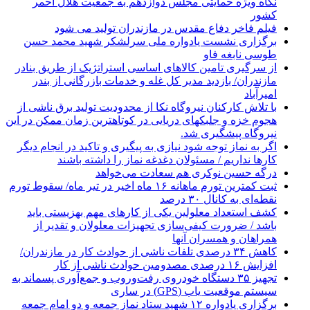
نگاه ویژه حمایتی مجلس دوازدهم به جمعیت هلال احمر
کشور
فیلم فاخر دفاع مقدس در مازندران تولید می شود
برگزاری نشست یادواره ملی سرلشکر شهید محمد حسن
طوسی نابغه فاو
از سرگیری تامین کالاهای اساسی استراتژیک از طریق بنادر
مازندران/ بازدید مدیر کل غله و خدمات بازرگانی از بندر
امیرآباد
با تلاش کارکنان نیروگاه نکا از محدودیت تولید برق ناشی از
هجوم خزه و جلبکهای دریایی در کوتاهترین زمان ممکن در این
نیروگاه پیشگیری شد.
اگر به نماز توجه شود نیازی به پیگیری و تاکید در انجام دیگر
کارها نداریم / مسئولان دغدغه نماز را داشته باشند
درگه حسین نوکری هم سعادت می‌خواهد
ثبت کمترین تورم ماهانه ۱۶ ماه اخیر در تیر ماه/ سقوط تورم
نقطه‌ای به کانال ۳۰ درصد
کشف استعداد معلولین یکی از کارهای مهم بهزیستی باید
باشد / ضرورت کیفی‌سازی تجهیزات معلولان و تقدیر از
همراهان و همسران آنها
کاهش ۳۴ درصدی تلفات ناشی از حوادث كار در مازندران/
افزایش ۱۶ درصدی مصدومین حوادث ناشی از کار
تجهیز ۳۵ دستگاه خودروی رفت‌وروب و جمع‌آوری پسماند به
سیستم موقعیت یاب (GPS) در ساری
برگزاری یادواره ۱۲ شهید ستاد نماز جمعه و دو امام جمعه