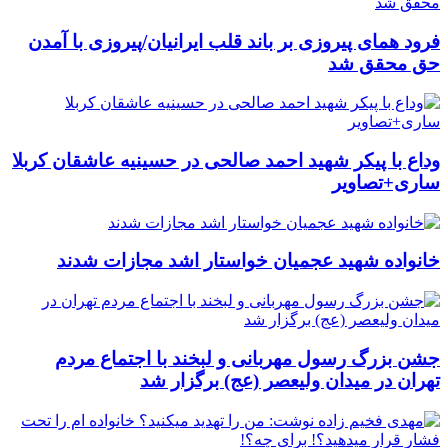
فرود همای پیروزی بر باند قلب ایرانیان/پیروزی با آمدن
حق محقق شد
وداع با پیکر شهید احمد صالحی‌ در حسینیه عاشقان کربلا
ساری+تصاویر
خانواده شهید عجمیان خواستار اشد مجازات شدند
جشن بزرگ رسول مهربانی و لبخند با اجتماع مردم
تهران در میدان ولیعصر (عج) برگزار شد