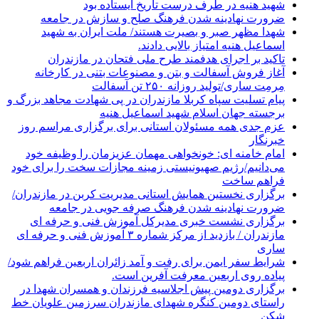
شهید هنیه در طرف درست تاریخ ایستاده بود
ضرورت نهادینه شدن فرهنگ صلح و سازش در جامعه
شهدا مظهر صبر و بصیرت هستند/ ملت ایران به شهید
اسماعیل هنیه امتیاز بالایی دادند.
تاکید بر اجرای هدفمند طرح ملی فتحان در مازندران
آغاز فروش آسفالت و بتن و مصنوعات بتنی در کارخانه
مِرمِت ساری/تولید روزانه ۲۵۰ تن آسفالت
پیام تسلیت سپاه کربلا مازندران در پی شهادت مجاهد بزرگ و
برجسته جهان اسلام شهید اسماعیل هنیه
عزم جدی همه مسئولان استانی برای برگزاری مراسم روز
خبرنگار
امام خامنه ای: خونخواهی مهمان عزیزمان را وظیفه خود
می‌دانیم/رژیم صهیونیستی زمینه مجازات سخت را برای خود
فراهم ساخت
برگزاری نخستین همایش استانی مدیریت کربن در مازندران/
ضرورت نهادینه شدن فرهنگ صرفه جویی در جامعه
برگزاری نشست خبری مدیرکل آموزش فنی و حرفه ای
مازندران / بازدید از مرکز شماره ۳ آموزش فنی و حرفه ای
ساری
شرایط سفر ایمن برای رفت و آمد زائران اربعین فراهم شود/
پیاده روی اربعین معرفت آفرین است.
برگزاری دومین پیش اجلاسیه فرزندان و همسران شهدا در
راستای دومین کنگره شهدای مازندران سرزمین علویان خط
شکن