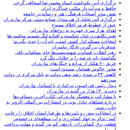
برگزاری آیین نکوداشت استاد محمدرضا اسحاقی گرجی
حافظ و میراث دارِ مکتب خنیاگری ایران
نقش موثر اصحاب فرهنگ ، هنر و رسانه در جامعه
برگزاری آئین تجلیل از هنرمندان صنایع دستی مرکز مازندران
عبور از خطوط قرمز اخلاق ممنوع
اهدای هزار سری جهیزیه به زوج‌های مازندرانی
تعیین‌تکلیف درختان شکسته و افتاده لنگ تصمیم مجلسی‌ها
انتخابات مسئله اول کشور است، باید آن را جدی بگیریم/
عیدقربان بزرگترین یادگار پیامبران
رهبر انقلاب: قساوت صهیونیست‌ها جای مماشات باقی
نگذاشته/ باید عرصه را بر جلادان تنگ کرد
حریق ۶۰ هکتار از مراتع و جنگل‌های مازندران
محور چالوس همچنان مسدود است
کاهش ۴۳ درصدی رشد بدهی دولت به بانک مرکزی در دولت
سیزدهم
دیدار رئیس فدراسیون تیراندازی با استاندار مازندران
ذخیره ۱۳۰ هزار تن گندم در مازندران
با مشارکت پژوهشگر مازندرانی كتاب آخرین دستاوردها
درباره غشاهای تبادل یونی در انتشارات بین المللی الزویر به
چاپ رسید.
در انتخابات پیش رو نامزدها و طرفدارانشان اخلاق را رعایت
کنند / تذکر به جهاد کشاورزی و آب منطقه‌ای درخصوص
قطعی برق کشاورزان، بازدهی کم بذر گندم و مهلت پرداخت
آب بها