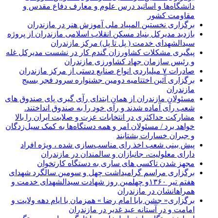
دانشگاه‌ها و اساتید درس علوم و معارف دفاع مقدس و
مقاومت کشور
برگزاری نخستین المپیاد ملی آموزش هنر در مازندران
بازدید مدیرکل بنیاد مسکن انقلاب اسلامی مازندران از پروژه
سیدالشهدای خدمت ( پل تا پل) مرکز مازندران
پیگیری مشکلات کشاورزان گندم کار در نشست مدیرکل غله
و رئیس سازمان جهاد کشاورزی مازندران
صادرات ۷ میلیاردی انواع صنایع دستی از مرکز مازندران
برگزاری آئین اختتامیه دومین جشنواره سرود فجر بسیج
مازندران
مسئولان مازندران از همان ابتدای رآی گیری پای صندوق های
شعب رآی آماده شدند و رآی خود را به صندوق انداختند.
مشارکت حداکثری در انتخابات عزت و صلابت ایران را بالا
خواهد برد / مسئولان امر و همه دستگاه‌ها به کمک سیل‌زدگان
و جبران خسارات بشتابند
پیش بینی شعب اخذ رای مناسب‌سازی شده ، ویژه افراد
دارای معلولیت، جانبازان و سالمندان در مازندران
مجهز شدن تاکسی های ساری به دستگاه کارتخوان
برگزاری مراسم گرامیداشت چهل و سومین سالگرد شهدای
هفتم تیر ۱۳۶۰و چهلمین روز شهادت سیدالشهدای خدمت و
همراهانشان در مازندران
برگزاری« جشن بابا امام رضا » همزمان با ایام دهه ولایت و
امامت و در آستانه عید غدیر در مازندران