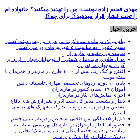
مهدی فخیم زاده نوشت: من را تهدید میکنید؟ خانواده ام
را‌ تحت فشار قرار میدهید؟! برای چه؟!
اخرین اخبار
پیام تبریک فرمانده سپاه کربلا مازندران و رئیس هیئت کشتی
بسیج کشور ” به مناسبت ۵ شهریورماه روز ملی کشتی
نماينده ولی فقیه در مازندران
مدال طلای رقابت های کشتی آزاد نوجوانان جهان – اردن بر
گردن نوجوان مازندرانی
افتتاح و کنگ زنی بیش از ۱۰۰۰ طرح در مازندران همزمان با
هفته دولت
پایان ۱۰ دوره اردوهای تخصصی مهارتی تابستانه دانش
آموزان ۱۷ استان کشور در مازندران
اجرای نمایش‌های ایثار در مازندران
دیدار و نشست مدیر کل حفظ آثار و نشر ارزش های دفاع
مقدس مازندران با سرپرست شرکت شهرک های صنعتی
استان
قبل از ۵ سالگی سن طلایی تشخیص و درمان تنبلی چشم
حضور استاندار مازندران در اداره کل بهزیستی استان به
مناسبت زاد روز حکیم ابوعلی سینا روز پزشک/ تجلیل از
پزشکان شاغل در اداره کل بهزیستی