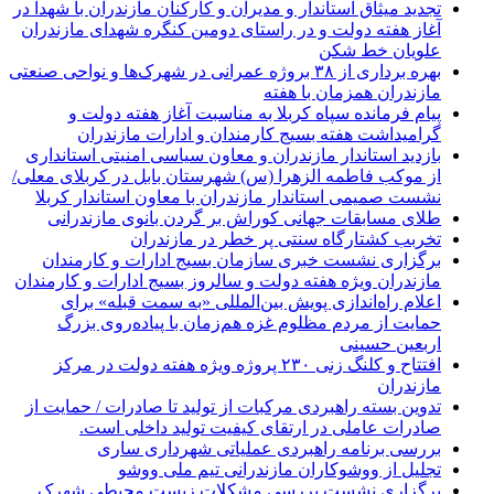
تجدید میثاق استاندار و مدیران و کارکنان مازندران با شهدا در
آغاز هفته دولت و در راستای دومین کنگره شهدای مازندران
علویان خط شکن
بهره برداری از ۳۸ بروژه عمرانی در شهرک‌ها و نواحی صنعتی
مازندران همزمان با هفته
پیام فرمانده سپاه کربلا به مناسبت آغاز هفته دولت و
گرامیداشت هفته بسیج کارمندان و ادارات مازندران
بازدید استاندار مازندران و معاون سیاسی امنیتی استانداری
از موکب فاطمه الزهرا (س) شهرستان بابل در کربلای معلی/
نشست صمیمی استاندار مازندران با معاون استاندار کربلا
طلای مسابقات جهانی کوراش بر گردن بانوی مازندرانی
تخربب کشتارگاه سنتی پر خطر در مازندران
برگزاری نشست خبری سازمان بسیج ادارات و کارمندان
مازندران ویژه هفته دولت و سالروز بسیج ادارات و کارمندان
اعلام راه‌اندازی پویش بین‌المللی «به سمت قبله» برای
حمایت از مردم مظلوم غزه هم‌زمان با پیاده‌روی بزرگ
اربعین حسینی
افتتاح و کلنگ زنی ۲۳۰ پروژه ویژه هفته دولت در مرکز
مازندران
تدوین بسته راهبردی مرکبات از تولید تا صادرات / حمایت از
صادرات عاملی در ارتقای کیفیت تولید داخلی است.
بررسی برنامه راهبردی عملیاتی شهرداری ساری
تجلیل از ووشوکاران مازندرانی تیم ملی ووشو
برگزاری نشست بررسی مشکلات زیست محیطی شهرک