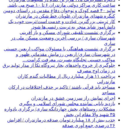
ساعت کاری مراکز دولتی مازندران ۶ تا ۱۰ صبح می باشد.
تولید ۴۰ قصه کودک و نوجوان دفاع مقدس در راستای دومین
کنگره شهدای مازندران علویان خط شکن در مازندران
کار تربیتی بزرگترین عبادت و خدمت است/تربیت خوب یک
دانش‌آموز شاید منجر به تربیت رئیسی‌ها شود.
برگزاری ‌نشست تلفیقی شورای مسکن و باز آفرینی
شهرستان ساری / بررسی آخرین وضعیت مسکن ملی در
ساری
برگزاری نشست هماهنگی با مسئولان مواکب اربعین حسینی
در شهرستان ساری/ اربعین رزمایشِ مقدماتیِ ظهور و
مواکب حسینی تجلیگاه بصیرت، معرفت کرامت…
جلوگیری از خروج واحدهای بخار نیروگاه نکا از مدار تولید برق
در زمان اوج مصرف
پرداخت ۱۱ هزار میلیارد ریال از مطالبات گندم کاران
مازندرانی
مساجد باید قرآنی باشند / تاکید بر حذف اختلافات در ارکان
مساجد
اجرای نمایش راز سرزمین عشق در مازندران
بازدید بابایی نماینده مجلس شورای اسلامی و پیگیری
مشکلات روستاهای بخش چهاردانگه ساری/ برگزاری یادواره
۳۵ شهید والا مقام این بخش
جذب بیش از ۱۸ میلیارد تومان صدقه درمازندران / افزایش
۲۶ درصدی جمع آوری صدقه