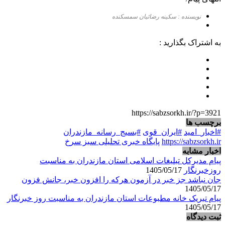
نویسنده : سکینه رضائیان سمسکنده
به اشتراک بگذارید :
https://sabzsorkh.ir/?p=3921
برچسب ها
#اخبار_امید
#ایران_قوی
#بسیج_رسانه_مازندران
https://sabzsorkh.ir
پایگاه خبری تحلیلی سبز سرخ
اخبار مشابه
پیام مدیرکل تبلیغات اسلامی استان مازندران به مناسبت
روزخبرنگار
1405/05/17
جان نباشد جز خبر در آزمون هرکه را افزون خبر، جانش فزون
1405/05/17
پیام تبریک خانه مطبوعات استان مازندران به مناسبت روز خبرنگار
1405/05/17
ثبت دیدگاه