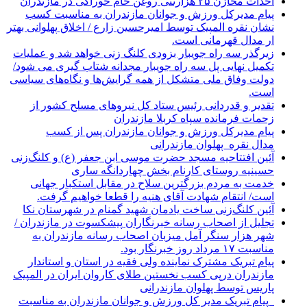
احداث مخازن ۲۵ هزارتنی روغن خام خوراکی در مازندران
پیام مدیرکل ورزش و جوانان مازندران به مناسبت کسب
نشان نقره المپیک توسط امیرحسین زارع / اخلاق پهلوانی بهتر
ار مدال قهرمانی است.
زیرگذر سه راه جویبار بزودی کلنگ زنی خواهد شد و عملیات
تکمیل نهایی پل سه راه جویبار مجدانه شتاب گیری می شود/
دولت وفاق ملی متشکل از همه گرایش‌ها و نگاه‌های سیاسی
است.
تقدیر و قدردانی رئیس ستاد کل نیرو‌های مسلح کشور از
زحمات فرمانده سپاه کربلا مازندران
پیام مدیرکل ورزش و جوانان مازندران پس از کسب
مدال نقره پهلوان مازندرانی
آئین افتتاحیه مسجد حضرت موسی ابن جعفر (ع) و کلنگ‌زنی
حسینیه روستای کارنام بخش چهاردانگه ساری
خدمت به مردم بزرگترین سلاح در مقابل استکبار جهانی
است/ انتقام شهادت آقای هنیه را قطعا خواهیم گرفت.
آئین کلنگ‌زنی ساخت یادمان شهید گمنام در شهرستان نکا
تجلیل از اصحاب رسانه خبرنگاران پیشکسوت در مازندران /
شهر هزار سنگر آمل میزبان اصحاب رسانه مازندران به
مناسبت ۱۷ مرداد روز خبرنگار بود.
پیام تبریک مشترک نماینده ولی فقیه در استان و استاندار
مازندران درپی کسب نخستین طلای کاروان ایران در المپیک
پاریس توسط پهلوان مازندرانی
‍ ‍ پیام تبریک مدیر کل ورزش و جوانان مازندران به مناسبت