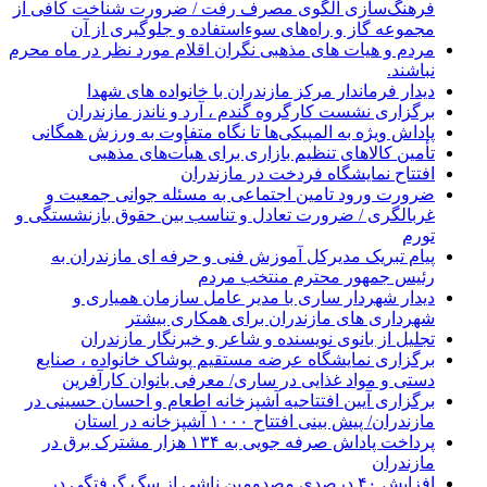
فرهنگ‌سازی الگوی مصرف رفت / ضرورت شناخت کافی از
مجموعه گاز و راه‌های سوءاستفاده و جلوگیری از آن
مردم و هیات های مذهبی نگران اقلام مورد نظر در ماه محرم
نباشند.
دیدار فرماندار مرکز مازندران با خانواده های شهدا
برگزاری نشست کارگروه گندم ، آرد و ناندز مازندران
پاداش ویژه به المپیکی‌ها تا نگاه متفاوت به ورزش همگانی
تأمین کالاهای تنظیم بازاری برای هیأت‌های مذهبی
افتتاح نمایشگاه فردخت در مازندران
ضرورت ورود تامین اجتماعی به مسئله جوانی جمعیت و
غربالگری / ضرورت تعادل و تناسب بین حقوق بازنشستگی و
تورم
پیام تبریک مدیرکل آموزش فنی و حرفه ای مازندران به
رئیس جمهور محترم منتخب مردم
دیدار شهردار ساری با مدیر عامل سازمان همیاری و
شهرداری های مازندران برای همکاری بیشتر
تجلیل از بانوی نویسنده و شاعر و خبرنگار مازندران
برگزاری نمایشگاه عرضه مستقیم پوشاک خانواده ، صنایع
دستی و مواد غذایی در ساری/ معرفی بانوان کارآفرین
برگزاری آیین افتتاحیه آشپزخانه اطعام و احسان حسینی در
مازندران/ پیش بینی افتتاح ۱۰۰۰ آشپزخانه در استان
پرداخت پاداش صرفه جویی به ۱۳۴ هزار مشترک برق در
مازندران
افزایش ۴۰ درصدی مصدومین ناشی از سگ گرفتگی در