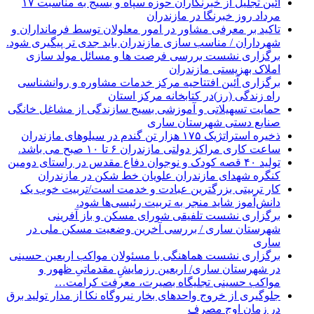
آئین تجلیل از خبرنگاران حوزه سپاه و بسیج به مناسبت ۱۷
مرداد روز خبرنگا در مازندران
تاکید بر معرفی مشاور در امور معلولان توسط فرمانداران و
شهرداران / مناسب سازی مازندران باید جدی تر پیگیری شود.
برگزاری نشست بررسی فرصت ها و مسائل مولد سازی
املاک بهزیستی مازندران
برگزاری آئین افتتاحیه مرکز خدمات مشاوره و روانشناسی
راه زندگی (رز)در کتابخانه مرکز استان
حمایت تسهیلاتی و آموزشی بسیج سازندگی از مشاغل خانگی
صنایع دستی شهرستان ساری
ذخیره استراتژیک ۱۷۵ هزار تن گندم در سیلوهای مازندران
ساعت کاری مراکز دولتی مازندران ۶ تا ۱۰ صبح می باشد.
تولید ۴۰ قصه کودک و نوجوان دفاع مقدس در راستای دومین
کنگره شهدای مازندران علویان خط شکن در مازندران
کار تربیتی بزرگترین عبادت و خدمت است/تربیت خوب یک
دانش‌آموز شاید منجر به تربیت رئیسی‌ها شود.
برگزاری ‌نشست تلفیقی شورای مسکن و باز آفرینی
شهرستان ساری / بررسی آخرین وضعیت مسکن ملی در
ساری
برگزاری نشست هماهنگی با مسئولان مواکب اربعین حسینی
در شهرستان ساری/ اربعین رزمایشِ مقدماتیِ ظهور و
مواکب حسینی تجلیگاه بصیرت، معرفت کرامت…
جلوگیری از خروج واحدهای بخار نیروگاه نکا از مدار تولید برق
در زمان اوج مصرف