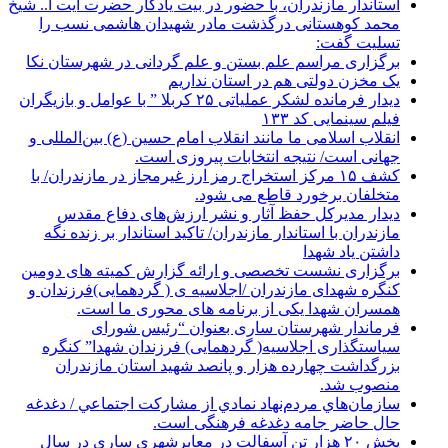
استاندار مازندران، با حضور در بیت یادگار حضرت آیت ا.. شیخ
محمد کوهستانی درگذشت مادر شهیدان هاشمی نسب را
تسلیت گفت:
برگزاری مراسم علم بستن و علم گردانی در شهرستان نکا
یک مخزن دولتی هم در استان نداریم
دیدار فرمانده لشکر عملیاتی ۲۵ کربلا ” با عوامل و بازیگران
فیلم سینمایی کد ۱۳۳
انقلاب اسلامی ما مانند انقلاب امام حسین (ع) بین‌المللی و
جهانی است/ نتیجه انتخابات پیروزی است.
کشف ۱۵ مرکز استخراج رمز ارز غیرمجاز در مازندران/ با
متخلفان برخورد قاطع می شود.
دیدار مدیرکل حفظ آثار و نشر ارزش‌های دفاع مقدس
مازندران با استاندار مازندران/ تاکید استاندار بر زنده نگه
داشتن یاد شهدا
برگزاری نشست تخصصی و ارائه گزارش کمیته های دومین
کنگره شهدای مازندران /اجلاسیه ی ( گردهمایی)فرزندان و
همسران شهدا یکی از برنامه های محوری ما است.
فرماندار شهرستان ساری بعنوان “رئیس شورای
سیاستگذاری اجلاسیه( گردهمایی) فرزندان شهدا” کنگره
بزرگداشت چهارده هزار و پانصد شهید استان مازندران
منصوب شد.
سازمان‌هاي مردم‌نهاد نمادي از مشاركت اجتماعي / دغدغه
حال حاضر جامه دغدغه فرهنگی است.
پخش ۲۰ هزار تن آسفالت در معابرشهری ساری در سال