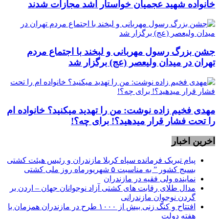
خانواده شهید عجمیان خواستار اشد مجازات شدند
جشن بزرگ رسول مهربانی و لبخند با اجتماع مردم
تهران در میدان ولیعصر (عج) برگزار شد
مهدی فخیم زاده نوشت: من را تهدید میکنید؟ خانواده ام
را‌ تحت فشار قرار میدهید؟! برای چه؟!
اخرین اخبار
پیام تبریک فرمانده سپاه کربلا مازندران و رئیس هیئت کشتی
بسیج کشور ” به مناسبت ۵ شهریورماه روز ملی کشتی
نماينده ولی فقیه در مازندران
مدال طلای رقابت های کشتی آزاد نوجوانان جهان – اردن بر
گردن نوجوان مازندرانی
افتتاح و کنگ زنی بیش از ۱۰۰۰ طرح در مازندران همزمان با
هفته دولت