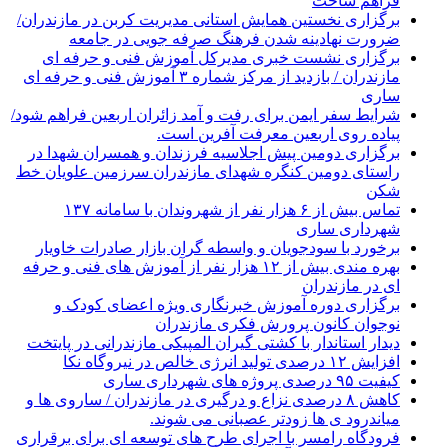
فراهم ساخت
برگزاری نخستین همایش استانی مدیریت کربن در مازندران/
ضرورت نهادینه شدن فرهنگ صرفه جویی در جامعه
برگزاری نشست خبری مدیرکل آموزش فنی و حرفه ای
مازندران / بازدید از مرکز شماره ۳ آموزش فنی و حرفه ای
ساری
شرایط سفر ایمن برای رفت و آمد زائران اربعین فراهم شود/
پیاده روی اربعین معرفت آفرین است.
برگزاری دومین پیش اجلاسیه فرزندان و همسران شهدا در
راستای دومین کنگره شهدای مازندران سرزمین علویان خط
شکن
تماس بیش از ۶ هزار نفر از شهروندان با سامانه ۱۳۷
شهرداری ساری
برخورد با سودجویان و واسطه گران بازار صادرات خاویار
بهره مندی بیش از ۱۲ هزار نفر از آموزش های فنی و حرفه
ای در مازندران
برگزاری دوره آموزش خبرنگاری ویژه اعضای کودک و
نوجوان کانون پرورش فکری مازندران
دیدار استاندار با کشتی گیران المپیکی مازندرانی در پایتخت
افزایش ۱۲ درصدی تولید انرژی خالص در نیروگاه نکا
کیفیت ۹۵ درصدی پروژه های شهرداری ساری
کاهش ۸ درصدی نزاع و درگیری در مازندران / ساروی ها و
میاندرود ی ها زودتر عصبانی می شوند.
فرودگاه رامسر با اجرای طرح های توسعه ای برای برقراری