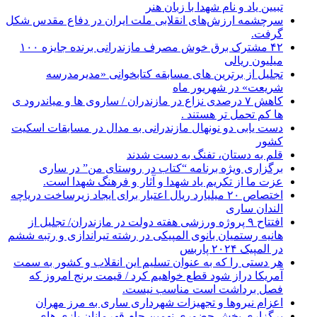
تبیین یاد و نام شهدا با زبان هنر
سرچشمه ارزش‌های انقلابی ملت ایران در دفاع مقدس شکل
گرفت.
۴۲ مشترک برق خوش مصرف مازندرانی برنده جایزه ۱۰۰
میلیون ریالی
تجلیل از برترین های مسابقه کتابخوانی «مدیرمدرسه
شریعت» در شهریور ماه
کاهش ۷ درصدی نزاع در مازندران / ساروی ها و میاندرود ی
ها کم تحمل تر هستند‌ .
دست یابی دو نونهال مازندرانی به مدال در مسابقات اسکیت
کشور
قلم به دستان، تفنگ به دست شدند
برگزاری ویژه برنامه “کتاب در روستای من” در ساری
عزت ما از تکریم یاد شهدا و آثار و فرهنگ شهدا است.
اختصاص ۲۰ میلیارد ریال اعتبار برای ایجاد زیرساخت دریاچه
الندان ساری
افتتاح ۹ پروژه ورزشی هفته دولت در مازندران/ تجلیل از
هانیه رستمیان بانوی المپیکی در رشته تیراندازی و رتبه ششم
در المپیک ۲۰۲۴ پاربس
هر دستی را که به عنوان تسلیم این انقلاب و کشور به سمت
آمريکا دراز شود قطع خواهیم کرد / قیمت برنج امروز که
فصل برداشت است مناسب نیست.
اعزام نیروها و تجهیزات شهرداری ساری به مرز مهران
برگزاری بخش حضوری نهمین جام قهرمانان بازی های