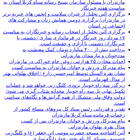
مازندران با مسئول سازمان بسیج رسانه سپاه کربلا استان به
مناسبت هفته خبرنگار
برگزاری آئین تجلیل از خیران سلامت و انجمن های خیریه برتر
در مازندران/ برگزاری دومین همایش زنان و مشارکت های
اجتماعی در استان
برگزاری آئین تجلیل از اصحاب رسانه و خبرنگاران به مناسبت
۱۷ مرداد روز خبرنگار در فرمانداری ساری / دشمنی با
خبرنگاران دشمنی با آزادی و حقیقت است.
پرداخت بیش از ۴۰۰ میلیارد تومان کمک معیشت به
مددجویان و نیازمندان مازندرانی
احداث مخازن ۲۵ هزارتنی روغن خام خوراکی در مازندران
پیام مدیرکل ورزش و جوانان مازندران به مناسبت کسب
نشان نقره المپیک توسط امیرحسین زارع / اخلاق پهلوانی بهتر
ار مدال قهرمانی است.
زیرگذر سه راه جویبار بزودی کلنگ زنی خواهد شد و عملیات
تکمیل نهایی پل سه راه جویبار مجدانه شتاب گیری می شود/
دولت وفاق ملی متشکل از همه گرایش‌ها و نگاه‌های سیاسی
است.
تقدیر و قدردانی رئیس ستاد کل نیرو‌های مسلح کشور از
زحمات فرمانده سپاه کربلا مازندران
پیام مدیرکل ورزش و جوانان مازندران پس از کسب
مدال نقره پهلوان مازندرانی
آئین افتتاحیه مسجد حضرت موسی ابن جعفر (ع) و کلنگ‌زنی
حسینیه روستای کارنام بخش چهاردانگه ساری