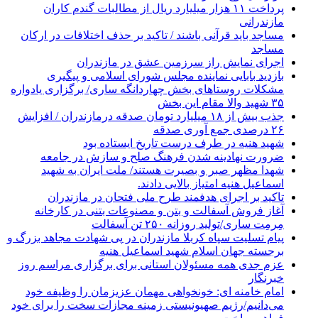
پرداخت ۱۱ هزار میلیارد ریال از مطالبات گندم کاران
مازندرانی
مساجد باید قرآنی باشند / تاکید بر حذف اختلافات در ارکان
مساجد
اجرای نمایش راز سرزمین عشق در مازندران
بازدید بابایی نماینده مجلس شورای اسلامی و پیگیری
مشکلات روستاهای بخش چهاردانگه ساری/ برگزاری یادواره
۳۵ شهید والا مقام این بخش
جذب بیش از ۱۸ میلیارد تومان صدقه درمازندران / افزایش
۲۶ درصدی جمع آوری صدقه
شهید هنیه در طرف درست تاریخ ایستاده بود
ضرورت نهادینه شدن فرهنگ صلح و سازش در جامعه
شهدا مظهر صبر و بصیرت هستند/ ملت ایران به شهید
اسماعیل هنیه امتیاز بالایی دادند.
تاکید بر اجرای هدفمند طرح ملی فتحان در مازندران
آغاز فروش آسفالت و بتن و مصنوعات بتنی در کارخانه
مِرمِت ساری/تولید روزانه ۲۵۰ تن آسفالت
پیام تسلیت سپاه کربلا مازندران در پی شهادت مجاهد بزرگ و
برجسته جهان اسلام شهید اسماعیل هنیه
عزم جدی همه مسئولان استانی برای برگزاری مراسم روز
خبرنگار
امام خامنه ای: خونخواهی مهمان عزیزمان را وظیفه خود
می‌دانیم/رژیم صهیونیستی زمینه مجازات سخت را برای خود