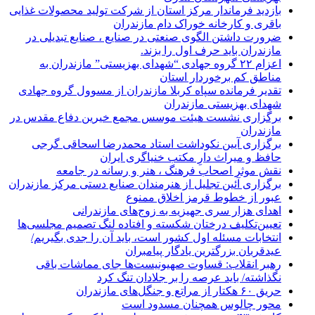
بازدید فرماندار مرکز استان از شرکت تولید محصولات غذایی
باقری و کارخانه خوراک دام مازندران
ضرورت داشتن الگوی صنعتی در صنایع ، صنایع تبدیلی در
مازندران باید حرف اول را بزند.
اعزام ۲۲ گروه جهادی “شهدای بهزیستی” مازندران به
مناطق کم برخوردار استان
تقدیر فرمانده سپاه کربلا مازندران از مسوول گروه جهادی
شهدای بهزیستی مازندران
برگزاری نشست هیئت موسس مجمع خیرین دفاع مقدس در
مازندران
برگزاری آیین نکوداشت استاد محمدرضا اسحاقی گرجی
حافظ و میراث دارِ مکتب خنیاگری ایران
نقش موثر اصحاب فرهنگ ، هنر و رسانه در جامعه
برگزاری آئین تجلیل از هنرمندان صنایع دستی مرکز مازندران
عبور از خطوط قرمز اخلاق ممنوع
اهدای هزار سری جهیزیه به زوج‌های مازندرانی
تعیین‌تکلیف درختان شکسته و افتاده لنگ تصمیم مجلسی‌ها
انتخابات مسئله اول کشور است، باید آن را جدی بگیریم/
عیدقربان بزرگترین یادگار پیامبران
رهبر انقلاب: قساوت صهیونیست‌ها جای مماشات باقی
نگذاشته/ باید عرصه را بر جلادان تنگ کرد
حریق ۶۰ هکتار از مراتع و جنگل‌های مازندران
محور چالوس همچنان مسدود است