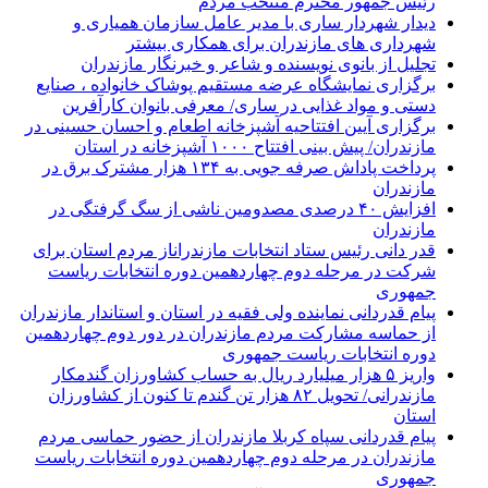
رئیس جمهور محترم منتخب مردم
دیدار شهردار ساری با مدیر عامل سازمان همیاری و
شهرداری های مازندران برای همکاری بیشتر
تجلیل از بانوی نویسنده و شاعر و خبرنگار مازندران
برگزاری نمایشگاه عرضه مستقیم پوشاک خانواده ، صنایع
دستی و مواد غذایی در ساری/ معرفی بانوان کارآفرین
برگزاری آیین افتتاحیه آشپزخانه اطعام و احسان حسینی در
مازندران/ پیش بینی افتتاح ۱۰۰۰ آشپزخانه در استان
پرداخت پاداش صرفه جویی به ۱۳۴ هزار مشترک برق در
مازندران
افزایش ۴۰ درصدی مصدومین ناشی از سگ گرفتگی در
مازندران
قدر دانی رئیس ستاد انتخابات مازندراناز مردم استان برای
شرکت در مرحله دوم چهاردهمین دوره انتخابات ریاست
جمهوری
پیام قدردانی نماینده ولی فقیه در استان و استاندار مازندران
از حماسه مشارکت مردم مازندران در دور دوم چهاردهمین
دوره انتخابات ریاست جمهوری
واریز ۵ هزار میلیارد ریال به حساب کشاورزان گندمکار
مازندرانی/ تحویل ۸۲ هزار تن گندم تا کنون از کشاورزان
استان
پیام قدردانی سپاه کربلا مازندران از حضور حماسی مردم
مازندران در مرحله دوم چهاردهمین دوره انتخابات ریاست
جمهوری