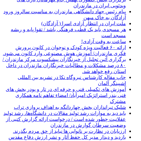
ویدئویی ایران در مازندران
پیام رئیس جهاد دانشگاهی مازندران به مناسبت سالروز ورود
آزادگان به خاک میهن
ملت ایران در انتظار آزادی اسرا ( آزادگان)
هر مسجدی باید یک قطب فرهنگی باشد / تقوا پایه و ریشه
مسجد است
ساعت به وقت آزادی!
ارائه ۶۰ فعالیت ویژه کودک و نوجوان در کانون پرورش
فکری مازندران/ آموزش هوش مصنوعی وارد کانون می‌شود.
برگزاری آئین تجلیل از خبرنگاران پیشکسوت مرکز مازندران /
۸۰ درصد مشکلات و مطالبات خبرنگاران مازندران در داخل
استان رفع خواهد شد.
چاپ مقاله کارشناس نيروگاه نكا در نشریه بین المللی
اشپینگر آلمان
آموزش های تکمیلی فنی و حرفه ای در تار و پودر بخش های
فنی بندر استراتژیک امیرآباد/ امضاء تفاهم نامه همکاری
مشترک
شلیک تیراندازان بخش چهاردانگه به اهداف پروازی تراپ
باید دید به موازات رشد تولید مقالات در دانشگاه‌ها، رشد تولید
عقلانیت چطور شده است / درخواست ارائه گزارش کتبی از
وضعیت سرطان گوارش در مازندران
ارزیابان در نظارت بر نانوایی ها نباید از حق مردم بگذرند.
بازدید و دیدار مدیر کل حفظ آثار و نشر ارزش دفاع مقدس