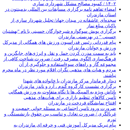
۱۴۰۲ / کمبود مصالح مشکل شهرداری ساری
امضاء تفاهم نامه برگزاری مسابقات بین المللی بدمینتون در
استان مازندران
سجده‌ای عاشقانه در میدان جهاد/ تجلیل شهردار ساری از
پاکبان مبلغ نماز
برگزاری پویش سوگواره شیرخوارگان حسینی با نام “بهشتیان
حسینی ” در بهزیستی مازندران
پیام قدردانی رئیس فدراسیون ورزش های همگانی از مدیرکل
ورزش و جوانان مازندران
باید به سمت مدرن کردن حمل و نقل و انرژی‌های جایگزین و
فرهنگ‌سازی الگوی مصرف رفت / ضرورت شناخت کافی از
مجموعه گاز و راه‌های سوءاستفاده و جلوگیری از آن
مردم و هیات های مذهبی نگران اقلام مورد نظر در ماه محرم
نباشند.
دیدار فرماندار مرکز مازندران با خانواده های شهدا
برگزاری نشست کارگروه گندم ، آرد و ناندز مازندران
پاداش ویژه به المپیکی‌ها تا نگاه متفاوت به ورزش همگانی
تأمین کالاهای تنظیم بازاری برای هیأت‌های مذهبی
افتتاح نمایشگاه فردخت در مازندران
ضرورت ورود تامین اجتماعی به مسئله جوانی جمعیت و
غربالگری / ضرورت تعادل و تناسب بین حقوق بازنشستگی و
تورم
پیام تبریک مدیرکل آموزش فنی و حرفه ای مازندران به