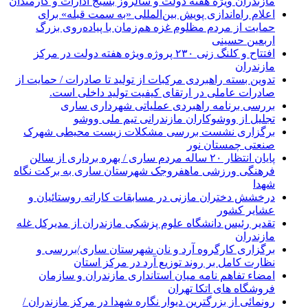
مازندران ویژه هفته دولت و سالروز بسیج ادارات و کارمندان
اعلام راه‌اندازی پویش بین‌المللی «به سمت قبله» برای
حمایت از مردم مظلوم غزه هم‌زمان با پیاده‌روی بزرگ
اربعین حسینی
افتتاح و کلنگ زنی ۲۳۰ پروژه ویژه هفته دولت در مرکز
مازندران
تدوین بسته راهبردی مرکبات از تولید تا صادرات / حمایت از
صادرات عاملی در ارتقای کیفیت تولید داخلی است.
بررسی برنامه راهبردی عملیاتی شهرداری ساری
تجلیل از ووشوکاران مازندرانی تیم ملی ووشو
برگزاری نشست بررسی مشکلات زیست محیطی شهرک
صنعتی چمستان نور
پایان انتظار ۲۰ ساله مردم ساری / بهره برداری از سالن
فرهنگی ورزشی ماهفروجک شهرستان ساری به برکت نگاه
شهدا
درخشش دختران مازنی در مسابقات کاراته روستائیان و
عشایر کشور
تقدیر رئیس دانشگاه علوم پزشکی مازندران از مدیرکل غله
مازندران
برگزاری کارگروه آرد و نان شهرستان ساری/بررسی و
نظارت کامل بر روند توزیع آرد در مرکز استان
امضاء تفاهم نامه میان استانداری مازندران و سازمان
فروشگاه های اتکا تهران
رونمائی از بزرگترین دیوار نگاره شهدا در مرکز مازندران /