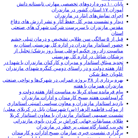
پایان ۱۰ دوره اردوهای تخصصی مهارتی تابستانه دانش
آموزان ۱۷ استان کشور در مازندران
اجرای نمایش‌های ایثار در مازندران
دیدار و نشست مدیر کل حفظ آثار و نشر ارزش های دفاع
مقدس مازندران با سرپرست شرکت شهرک های صنعتی
استان
قبل از ۵ سالگی سن طلایی تشخیص و درمان تنبلی چشم
حضور استاندار مازندران در اداره کل بهزیستی استان به
مناسبت زاد روز حکیم ابوعلی سینا روز پزشک/ تجلیل از
پزشکان شاغل در اداره کل بهزیستی
تجدید میثاق استاندار و مدیران و کارکنان مازندران با شهدا در
آغاز هفته دولت و در راستای دومین کنگره شهدای مازندران
علویان خط شکن
بهره برداری از ۳۸ بروژه عمرانی در شهرک‌ها و نواحی صنعتی
مازندران همزمان با هفته
پیام فرمانده سپاه کربلا به مناسبت آغاز هفته دولت و
گرامیداشت هفته بسیج کارمندان و ادارات مازندران
بازدید استاندار مازندران و معاون سیاسی امنیتی استانداری
از موکب فاطمه الزهرا (س) شهرستان بابل در کربلای معلی/
نشست صمیمی استاندار مازندران با معاون استاندار کربلا
طلای مسابقات جهانی کوراش بر گردن بانوی مازندرانی
تخربب کشتارگاه سنتی پر خطر در مازندران
برگزاری نشست خبری سازمان بسیج ادارات و کارمندان