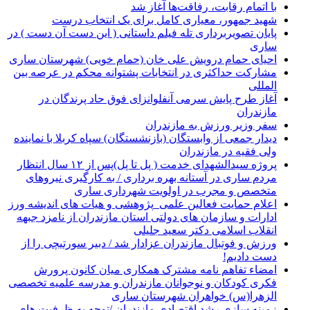
با اتمام رقابت، رفاقت‌ها آغاز شد
شهید جمهور، معیاری کامل برای یک انتخاب درست
پایان تصویربرداری تله فیلم داستانی ( این دست آن دست ) در
ساری
احیای حمام درویش علی خان (حمام خویی) شهرستان ساری
مشارکت حداکثری در انتخابات پشتوانه محکم در عرصه بین
المللی
آغاز طرح پایش سرمی آنفلوانزای فوق حاد پرندگان در
مازندران
سفر وزیر ورزش به مازندران
دیدار جمعی از وابستگان (بازنشستگان) سپاه کربلا با نماینده
ولی فقیه در مازندران
پروژه سیدالشهدای خدمت ( پل تا پل)پس از ۱۲ سال انتظار
مردم ساری در آستانه بهره برداری / به کارگیری نیروهای
متخصص و مجرب در اولویت شهرداری ساری
اعلام حمایت فعالین علمی_پژوهشی و هیات های اندیشه ورز
ادارات و سازمان های دولتی استان مازندران از نامزد جبهه
انقلاب اسلامی دکتر سعید جلیلی
ورزش و فوتبال مازندران عزادار شد / دبیر سورتیچی را از
دست دادیم!
امضاء تفاهم نامه مشترک همکاری میان کانون پرورش
فکری کودکان و نوجوانان مازندران و مدرسه علمیه تخصصی
الزهرا(س) خواهران شهرستان ساری
زمینه سازی رشد اقتصادی مازندران /توجه به ظرفیت های