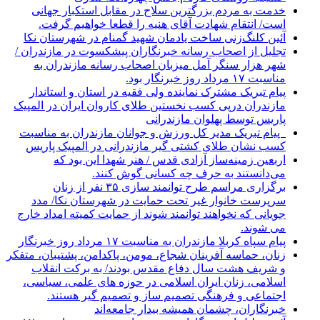
خدمت به مردم بزرگترین سلاح در مقابل استکبار جهانی
است/ انتقام شهادت آقای هنیه را قطعا خواهیم گرفت.
آئین کلنگ‌زنی ساخت یادمان شهید گمنام در شهرستان نکا
تجلیل از اصحاب رسانه خبرنگاران پیشکسوت در مازندران /
شهر هزار سنگر آمل میزبان اصحاب رسانه مازندران به
مناسبت ۱۷ مرداد روز خبرنگار بود.
پیام تبریک مشترک نماینده ولی فقیه در استان و استاندار
مازندران درپی کسب نخستین طلای کاروان ایران در المپیک
پاریس توسط پهلوان مازندرانی
‍ ‍ پیام تبریک مدیر کل ورزش و جوانان مازندران به مناسبت
کسب نشان طلای کشتی گیر مازندرانی در المپیک پاریس
اربعین زمینه‌ساز آزادی قدس / هنر شهدا این بود که
می‌دانستند به حرف چه کسانی گوش کنند.
برگزاری مراسم طرح توانمند سازی ۳۵ نفر از زنان
سرپرست خانوار غیر تحت حمایت در شهرستان نکا/ مدد
جویانی که نخواهند توانمند شوند از حمایت کمیته امداد خارج
می شوند.
پیام سپاه کربلا مازندران به مناسبت ۱۷ مرداد روز خبرنگار
زنان، حماسه آفرینان شجاع، مومن، پاکدامن، پشتیبان، متفکر
و شریف هشت سال دفاع مقدس بودند/ به برکت انقلاب
اسلامی، زنان ایران اسلامی در حوزه های علمی، سیاسی،
اجتماعی و فرهنگی تصمیم ساز و تصمیم گیر هستند.
خبرنگاران، چشمان همیشه بیدار جامعه‌اند