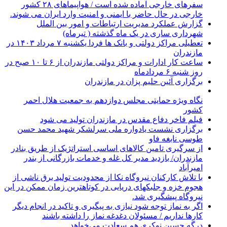
سفرهای خارجی آماده شده است / هواپیماهای ۲۸ کشور
خارجی در حال حاضر با ایمنی و امنیت وارد ایران می شوند.
گزارش عملکرد مدیریت ارتباطات و امور بین الملل
شهرداری ساری در یک ماه گذشته ( تیرماه)
تعطیلی مراکز دولتی و بانک ها فردا یکشنبه ۷ مرداد ۱۴۰۳ در
مازندران
ساعت کار ادارات و مراکز دولتی مازندران از ۶ تا ۱۰ صبح در
روز شنبه ۶ مردادماه
برگزاری آئین حلیم پزان در مازندران
نگاه ویژه حمایتی مجلس دوازدهم به جمعیت هلال احمر
کشور
فیلم فاخر دفاع مقدس در مازندران تولید می شود
برگزاری نشست یادواره ملی سرلشکر شهید محمد حسن
طوسی نابغه فاو
از سرگیری تامین کالاهای اساسی استراتژیک از طریق بنادر
مازندران/ بازدید مدیر کل غله و خدمات بازرگانی از بندر
امیرآباد
با تلاش کارکنان نیروگاه نکا از محدودیت تولید برق ناشی از
هجوم خزه و جلبکهای دریایی در کوتاهترین زمان ممکن در این
نیروگاه پیشگیری شد.
اگر به نماز توجه شود نیازی به پیگیری و تاکید در انجام دیگر
کارها نداریم / مسئولان دغدغه نماز را داشته باشند
درگه حسین نوکری هم سعادت می‌خواهد