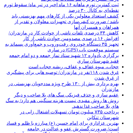
ثبت کمترین تورم ماهانه ۱۶ ماه اخیر در تیر ماه/ سقوط تورم
نقطه‌ای به کانال ۳۰ درصد
کشف استعداد معلولین یکی از کارهای مهم بهزیستی باید
باشد / ضرورت کیفی‌سازی تجهیزات معلولان و تقدیر از
همراهان و همسران آنها
کاهش ۳۴ درصدی تلفات ناشی از حوادث كار در مازندران/
افزایش ۱۶ درصدی مصدومین حوادث ناشی از کار
تجهیز ۳۵ دستگاه خودروی رفت‌وروب و جمع‌آوری پسماند به
سیستم موقعیت یاب (GPS) در ساری
برگزاری یادواره ۱۲ شهید ستاد نماز جمعه و دو امام جمعه
فقید شهرستان ساری
حجاب، میوه عفاف و عفاف، ریشه حجاب است
غرق شدن ۱۱۸نفر در مازندران/ توصيه هايی برای پيشگيری
از غرق شدن
بهره برداری بیش از ۱۳۰ طرح ویژه مددجویان بهزیستی در
مازندران
عقیم سازی و حذف فیزیکی سگ های بلا صاحب و دیگر
روش ها روش مفیدی نیست هزینه سنگینی هم دارد/ به سگ
های بلا صاحب غذا ندهید.
پرداخت ۷۳۵ میلیون تومان تسهیلات اشتغال زایی در
شهرستان تنکابن
بهترین عزاداری برای امام حسین (ع) مبارزه با ظلم و فساد
است/ ضرورت گسترش عفو و عدالت در جامعه