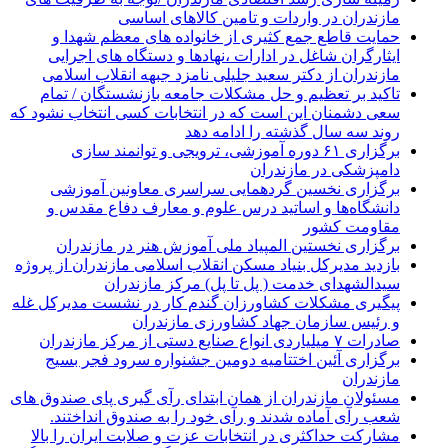
مازندران در واردات و تامین کالاهای اساسی
حمایت قاطع جمع کثیری از خانواده های معظم شهدا و
ایثارگران شاغل در ادارات ،نهادها و دستگاه های اجرایی
مازندران از دکتر سعید جلیلی نامزد جبهه انقلاب اسلامی
تاکید بر تعظیم و حل مشکلات جامعه بازنشستگان / تمام
سعی دشمنان این است که در انتخابات کسی انتخاب نشود که
روند سه سال گذشته را ادامه دهد
برگزاری ۶۱ دوره آموزشی، ترویجی و توانمند سازی
دامپزشکی در مازندران
برگزاری نخسین گردهمایی سراسری معاونین آموزشی
دانشگاه‌ها و اساتید درس علوم و معارف دفاع مقدس و
مقاومت کشور
برگزاری نخستین المپیاد ملی آموزش هنر در مازندران
بازدید مدیرکل بنیاد مسکن انقلاب اسلامی مازندران از پروژه
سیدالشهدای خدمت ( پل تا پل) مرکز مازندران
پیگیری مشکلات کشاورزان گندم کار در نشست مدیرکل غله
و رئیس سازمان جهاد کشاورزی مازندران
صادرات ۷ میلیاردی انواع صنایع دستی از مرکز مازندران
برگزاری آئین اختتامیه دومین جشنواره سرود فجر بسیج
مازندران
مسئولان مازندران از همان ابتدای رآی گیری پای صندوق های
شعب رآی آماده شدند و رآی خود را به صندوق انداختند.
مشارکت حداکثری در انتخابات عزت و صلابت ایران را بالا