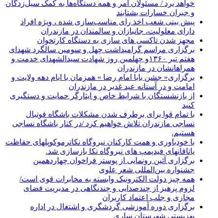
خواهد برد / مسئولان امر و همه دستگاه‌ها به کمک سیل‌زدگان
و جبران خسارات بشتابند
پیش بینی شعب اخذ رای مناسب‌سازی شده ، ویژه افراد
دارای معلولیت، جانبازان و سالمندان در مازندران
مجهز شدن تاکسی های ساری به دستگاه کارتخوان
برگزاری مراسم گرامیداشت چهل و سومین سالگرد شهدای
هفتم تیر ۱۳۶۰و چهلمین روز شهادت سیدالشهدای خدمت و
همراهانشان در مازندران
برگزاری« جشن بابا امام رضا » همزمان با ایام دهه ولایت و
امامت و در آستانه عید غدیر در مازندران
از بازنشستگان با شرایط خاص و ایثارگر حمایت و دستگیری
کنید
با تمام قوا برای برطرف شدن مشکلات باشگاه فوتبال
نساجی مازندران تلاش خواهیم کرد /در کنار باشگاه نساجی
هستیم.
با خودباوری و همت کارکنان نیروگاه نکاترموکوپلهای حفاظت
یاتاقانهای فیدپمپ های نیروگاه نکا بازسازی شد.
برگزاری آئین رونمایی از پوستر فراخوان چهاردهمین
جشنواره بین‌المللی شعر علوی
همه چیز دولت الکترونیک وابسته به مخابرات قوی است/
لزوم پرهیز از چندصدایی و چندنگاهی در مدیریت فضای
مجازی و جلب اعتماد کاربران
برگزاری دوره آموزشی گردشگری و اشتغال در اداره
بهزیستی شهرستان ساری