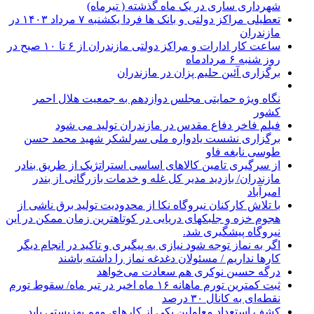
شهرداری ساری در یک ماه گذشته ( تیرماه)
تعطیلی مراکز دولتی و بانک ها فردا یکشنبه ۷ مرداد ۱۴۰۳ در
مازندران
ساعت کار ادارات و مراکز دولتی مازندران از ۶ تا ۱۰ صبح در
روز شنبه ۶ مردادماه
برگزاری آئین حلیم پزان در مازندران
نگاه ویژه حمایتی مجلس دوازدهم به جمعیت هلال احمر
کشور
فیلم فاخر دفاع مقدس در مازندران تولید می شود
برگزاری نشست یادواره ملی سرلشکر شهید محمد حسن
طوسی نابغه فاو
از سرگیری تامین کالاهای اساسی استراتژیک از طریق بنادر
مازندران/ بازدید مدیر کل غله و خدمات بازرگانی از بندر
امیرآباد
با تلاش کارکنان نیروگاه نکا از محدودیت تولید برق ناشی از
هجوم خزه و جلبکهای دریایی در کوتاهترین زمان ممکن در این
نیروگاه پیشگیری شد.
اگر به نماز توجه شود نیازی به پیگیری و تاکید در انجام دیگر
کارها نداریم / مسئولان دغدغه نماز را داشته باشند
درگه حسین نوکری هم سعادت می‌خواهد
ثبت کمترین تورم ماهانه ۱۶ ماه اخیر در تیر ماه/ سقوط تورم
نقطه‌ای به کانال ۳۰ درصد
کشف استعداد معلولین یکی از کارهای مهم بهزیستی باید