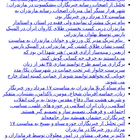
تجلیل از اصحاب رسانه خبرنگاران پیشکسوت در مازندران /
شهر هزار سنگر آمل میزبان اصحاب رسانه مازندران به
مناسبت ۱۷ مرداد روز خبرنگار بود.
پیام تبریک مشترک نماینده ولی فقیه در استان و استاندار
مازندران درپی کسب نخستین طلای کاروان ایران در المپیک
پاریس توسط پهلوان مازندرانی
‍ ‍ پیام تبریک مدیر کل ورزش و جوانان مازندران به مناسبت
کسب نشان طلای کشتی گیر مازندرانی در المپیک پاریس
اربعین زمینه‌ساز آزادی قدس / هنر شهدا این بود که
می‌دانستند به حرف چه کسانی گوش کنند.
برگزاری مراسم طرح توانمند سازی ۳۵ نفر از زنان
سرپرست خانوار غیر تحت حمایت در شهرستان نکا/ مدد
جویانی که نخواهند توانمند شوند از حمایت کمیته امداد خارج
می شوند.
پیام سپاه کربلا مازندران به مناسبت ۱۷ مرداد روز خبرنگار
زنان، حماسه آفرینان شجاع، مومن، پاکدامن، پشتیبان، متفکر
و شریف هشت سال دفاع مقدس بودند/ به برکت انقلاب
اسلامی، زنان ایران اسلامی در حوزه های علمی، سیاسی،
اجتماعی و فرهنگی تصمیم ساز و تصمیم گیر هستند.
خبرنگاران، چشمان همیشه بیدار جامعه‌اند
آئین تجلیل از خبرنگاران حوزه سپاه و بسیج به مناسبت ۱۷
مرداد روز خبرنگا در مازندران
تاکید بر معرفی مشاور در امور معلولان توسط فرمانداران و