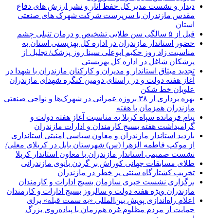
دیدار و نشست مدیر کل حفظ آثار و نشر ارزش های دفاع
مقدس مازندران با سرپرست شرکت شهرک های صنعتی
استان
قبل از ۵ سالگی سن طلایی تشخیص و درمان تنبلی چشم
حضور استاندار مازندران در اداره کل بهزیستی استان به
مناسبت زاد روز حکیم ابوعلی سینا روز پزشک/ تجلیل از
پزشکان شاغل در اداره کل بهزیستی
تجدید میثاق استاندار و مدیران و کارکنان مازندران با شهدا در
آغاز هفته دولت و در راستای دومین کنگره شهدای مازندران
علویان خط شکن
بهره برداری از ۳۸ بروژه عمرانی در شهرک‌ها و نواحی صنعتی
مازندران همزمان با هفته
پیام فرمانده سپاه کربلا به مناسبت آغاز هفته دولت و
گرامیداشت هفته بسیج کارمندان و ادارات مازندران
بازدید استاندار مازندران و معاون سیاسی امنیتی استانداری
از موکب فاطمه الزهرا (س) شهرستان بابل در کربلای معلی/
نشست صمیمی استاندار مازندران با معاون استاندار کربلا
طلای مسابقات جهانی کوراش بر گردن بانوی مازندرانی
تخربب کشتارگاه سنتی پر خطر در مازندران
برگزاری نشست خبری سازمان بسیج ادارات و کارمندان
مازندران ویژه هفته دولت و سالروز بسیج ادارات و کارمندان
اعلام راه‌اندازی پویش بین‌المللی «به سمت قبله» برای
حمایت از مردم مظلوم غزه هم‌زمان با پیاده‌روی بزرگ