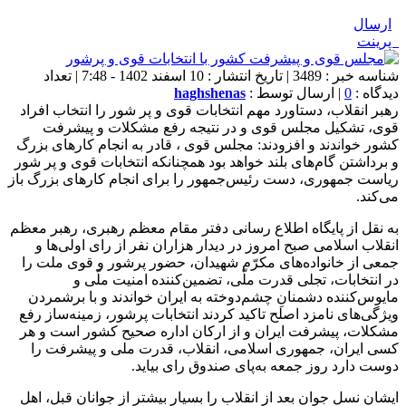
ارسال
پرینت
شناسه خبر : 3489 | تاریخ انتشار : 10 اسفند 1402 - 7:48 | تعداد
دیدگاه :
0
| ارسال توسط :
haghshenas
رهبر انقلاب، دستاورد مهم انتخابات قوی و پر شور را انتخاب افراد
قوی، تشکیل مجلس قوی و در نتیجه رفع مشکلات و پیشرفت
کشور خواندند و افزودند: مجلس قوی ، قادر به انجام کارهای بزرگ
و برداشتن گام‌های بلند خواهد بود همچنانکه انتخابات قوی و پر شور
ریاست جمهوری، دست رئیس‌جمهور را برای انجام کارهای بزرگ باز
می‌کند.
به نقل از پایگاه اطلاع رسانی دفتر مقام معظم رهبری، رهبر معظم
انقلاب اسلامی صبح امروز در دیدار هزاران نفر از رای اولی‌ها و
جمعی از خانواده‌های مکرّم شهیدان، حضور پرشور و قوی ملت را
در انتخابات، ‌تجلی قدرت ملّی، تضمین‌کننده امنیت ملّی و
مایوس‌کننده دشمنانِ چشم‌دوخته به ایران خواندند و با برشمردن
ویژگی‌های نامزد اصلح تاکید کردند انتخابات پرشور، زمینه‌ساز رفع
مشکلات، پیشرفت ایران و از ارکان اداره صحیح کشور است و هر
کسی ایران، جمهوری اسلامی، انقلاب، قدرت ملی و پیشرفت را
دوست دارد روز جمعه به‌پای صندوق رای بیاید.
ایشان نسل جوان بعد از انقلاب را بسیار بیشتر از جوانان قبل، اهل