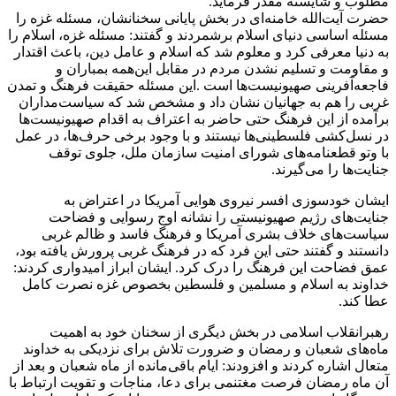
مطلوب و شایسته مقدّر فرماید.
حضرت آیت‌الله خامنه‌ای در بخش پایانی سخنانشان، مسئله غزه را
مسئله اساسی دنیای اسلام برشمردند و گفتند: مسئله غزه، اسلام را
به دنیا معرفی کرد و معلوم شد که اسلام و عامل دین، باعث اقتدار
و مقاومت و تسلیم نشدن مردم در مقابل این‌همه بمباران و
فاجعه‌آفرینی صهیونیست‌ها است .این مسئله حقیقت فرهنگ و تمدن
غربی را هم به جهانیان نشان داد و مشخص شد که سیاست‌مداران
برآمده از این فرهنگ حتی حاضر به اعتراف به اقدام صهیونیست‌ها
در نسل‌کشی فلسطینی‌ها نیستند و با وجود برخی حرف‌ها، در عمل
با وتو قطعنامه‌های شورای امنیت سازمان ملل، جلوی توقف
جنایت‌ها را می‌گیرند.
ایشان خودسوزی افسر نیروی هوایی آمریکا در اعتراض به
جنایت‌های رژیم صهیونیستی را نشانه اوج رسوایی و فضاحت
سیاست‌های خلاف بشری آمریکا و فرهنگ فاسد و ظالم غربی
دانستند و گفتند حتی این فرد که در فرهنگ غربی پرورش یافته بود،
عمق فضاحت این فرهنگ را درک کرد. ایشان ابراز امیدواری کردند:
خداوند به اسلام و مسلمین و فلسطین بخصوص غزه نصرت کامل
عطا کند.
رهبرانقلاب اسلامی در بخش دیگری از سخنان خود به اهمیت
ماه‌های شعبان و رمضان و ضرورت تلاش برای نزدیکی به خداوند
متعال اشاره کردند و افزودند: ایام باقی‌مانده از ماه شعبان و بعد از
آن ماه رمضان فرصت مغتنمی برای دعا، مناجات و تقویت ارتباط با