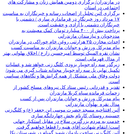
در مازندران/ برگزاری دومین همایش زنان و مشارکت های
اجتماعی در استان
برگزاری آئین تجلیل از اصحاب رسانه و خبرنگاران به مناسبت
۱۷ مرداد روز خبرنگار در فرمانداری ساری / دشمنی با
خبرنگاران دشمنی با آزادی و حقیقت است.
پرداخت بیش از ۴۰۰ میلیارد تومان کمک معیشت به
مددجویان و نیازمندان مازندرانی
احداث مخازن ۲۵ هزارتنی روغن خام خوراکی در مازندران
پیام مدیرکل ورزش و جوانان مازندران به مناسبت کسب
نشان نقره المپیک توسط امیرحسین زارع / اخلاق پهلوانی بهتر
ار مدال قهرمانی است.
زیرگذر سه راه جویبار بزودی کلنگ زنی خواهد شد و عملیات
تکمیل نهایی پل سه راه جویبار مجدانه شتاب گیری می شود/
دولت وفاق ملی متشکل از همه گرایش‌ها و نگاه‌های سیاسی
است.
تقدیر و قدردانی رئیس ستاد کل نیرو‌های مسلح کشور از
زحمات فرمانده سپاه کربلا مازندران
پیام مدیرکل ورزش و جوانان مازندران پس از کسب
مدال نقره پهلوان مازندرانی
آئین افتتاحیه مسجد حضرت موسی ابن جعفر (ع) و کلنگ‌زنی
حسینیه روستای کارنام بخش چهاردانگه ساری
خدمت به مردم بزرگترین سلاح در مقابل استکبار جهانی
است/ انتقام شهادت آقای هنیه را قطعا خواهیم گرفت.
آئین کلنگ‌زنی ساخت یادمان شهید گمنام در شهرستان نکا