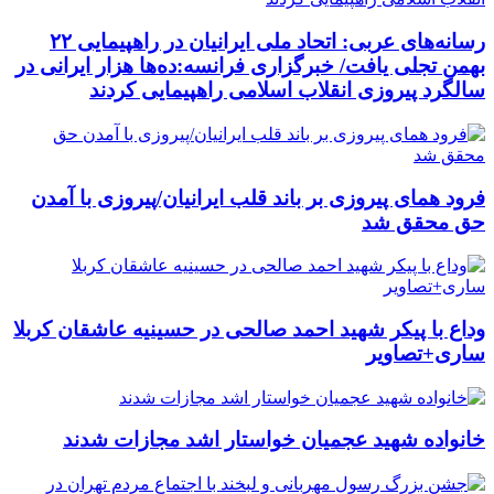
رسانه‌های عربی: اتحاد ملی ایرانیان در راهپیمایی ۲۲
بهمن تجلی یافت/ خبرگزاری فرانسه:ده‌ها هزار ایرانی در
سالگرد پیروزی انقلاب اسلامی راهپیمایی کردند
فرود همای پیروزی بر باند قلب ایرانیان/پیروزی با آمدن
حق محقق شد
وداع با پیکر شهید احمد صالحی‌ در حسینیه عاشقان کربلا
ساری+تصاویر
خانواده شهید عجمیان خواستار اشد مجازات شدند