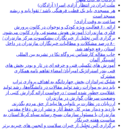
ملت ایران در انتظار آزادی اسرا ( آزادگان)
هر مسجدی باید یک قطب فرهنگی باشد / تقوا پایه و ریشه
مسجد است
ساعت به وقت آزادی!
ارائه ۶۰ فعالیت ویژه کودک و نوجوان در کانون پرورش
فکری مازندران/ آموزش هوش مصنوعی وارد کانون می‌شود.
برگزاری آئین تجلیل از خبرنگاران پیشکسوت مرکز مازندران /
۸۰ درصد مشکلات و مطالبات خبرنگاران مازندران در داخل
استان رفع خواهد شد.
چاپ مقاله کارشناس نيروگاه نكا در نشریه بین المللی
اشپینگر آلمان
آموزش های تکمیلی فنی و حرفه ای در تار و پودر بخش های
فنی بندر استراتژیک امیرآباد/ امضاء تفاهم نامه همکاری
مشترک
شلیک تیراندازان بخش چهاردانگه به اهداف پروازی تراپ
باید دید به موازات رشد تولید مقالات در دانشگاه‌ها، رشد تولید
عقلانیت چطور شده است / درخواست ارائه گزارش کتبی از
وضعیت سرطان گوارش در مازندران
ارزیابان در نظارت بر نانوایی ها نباید از حق مردم بگذرند.
بازدید و دیدار مدیر کل حفظ آثار و نشر ارزش دفاع مقدس
مازندران با مسئول سازمان بسیج رسانه سپاه کربلا استان به
مناسبت هفته خبرنگار
برگزاری آئین تجلیل از خیران سلامت و انجمن های خیریه برتر