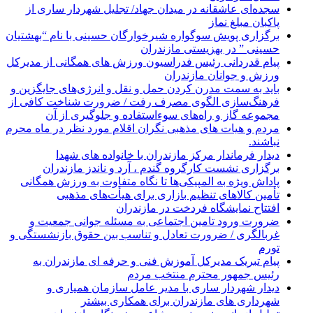
سجده‌ای عاشقانه در میدان جهاد/ تجلیل شهردار ساری از
پاکبان مبلغ نماز
برگزاری پویش سوگواره شیرخوارگان حسینی با نام “بهشتیان
حسینی ” در بهزیستی مازندران
پیام قدردانی رئیس فدراسیون ورزش های همگانی از مدیرکل
ورزش و جوانان مازندران
باید به سمت مدرن کردن حمل و نقل و انرژی‌های جایگزین و
فرهنگ‌سازی الگوی مصرف رفت / ضرورت شناخت کافی از
مجموعه گاز و راه‌های سوءاستفاده و جلوگیری از آن
مردم و هیات های مذهبی نگران اقلام مورد نظر در ماه محرم
نباشند.
دیدار فرماندار مرکز مازندران با خانواده های شهدا
برگزاری نشست کارگروه گندم ، آرد و ناندز مازندران
پاداش ویژه به المپیکی‌ها تا نگاه متفاوت به ورزش همگانی
تأمین کالاهای تنظیم بازاری برای هیأت‌های مذهبی
افتتاح نمایشگاه فردخت در مازندران
ضرورت ورود تامین اجتماعی به مسئله جوانی جمعیت و
غربالگری / ضرورت تعادل و تناسب بین حقوق بازنشستگی و
تورم
پیام تبریک مدیرکل آموزش فنی و حرفه ای مازندران به
رئیس جمهور محترم منتخب مردم
دیدار شهردار ساری با مدیر عامل سازمان همیاری و
شهرداری های مازندران برای همکاری بیشتر