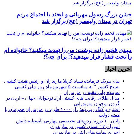
جشن بزرگ رسول مهربانی و لبخند با اجتماع مردم
تهران در میدان ولیعصر (عج) برگزار شد
مهدی فخیم زاده نوشت: من را تهدید میکنید؟ خانواده ام
را‌ تحت فشار قرار میدهید؟! برای چه؟!
اخرین اخبار
پیام تبریک فرمانده سپاه کربلا مازندران و رئیس هیئت کشتی
بسیج کشور ” به مناسبت ۵ شهریورماه روز ملی کشتی
نماينده ولی فقیه در مازندران
مدال طلای رقابت های کشتی آزاد نوجوانان جهان – اردن بر
گردن نوجوان مازندرانی
افتتاح و کنگ زنی بیش از ۱۰۰۰ طرح در مازندران همزمان با
هفته دولت
پایان ۱۰ دوره اردوهای تخصصی مهارتی تابستانه دانش
آموزان ۱۷ استان کشور در مازندران
اجرای نمایش‌های ایثار در مازندران