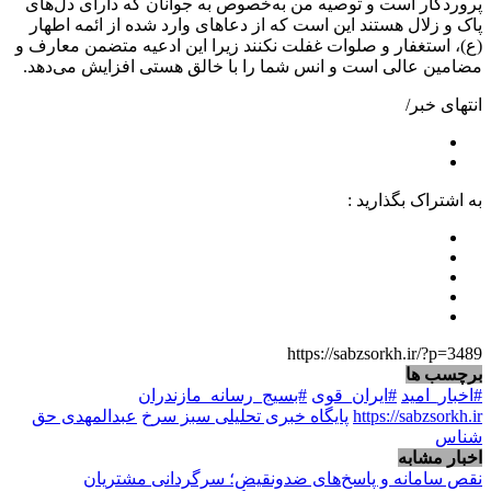
پروردگار است و توصیه من به‌خصوص به جوانان که دارای دل‌های
پاک و زلال هستند این است که از دعاهای وارد شده از ائمه اطهار
(ع)، استغفار و صلوات غفلت نکنند زیرا این ادعیه متضمن معارف و
مضامین عالی است و انس شما را با خالق هستی افزایش می‌دهد.
انتهای خبر/
به اشتراک بگذارید :
https://sabzsorkh.ir/?p=3489
برچسب ها
#اخبار_امید
#ایران_قوی
#بسیج_رسانه_مازندران
https://sabzsorkh.ir
پایگاه خبری تحلیلی سبز سرخ
عبدالمهدی حق
شناس
اخبار مشابه
نقص سامانه و پاسخ‌های ضدونقیض؛ سرگردانی مشتریان