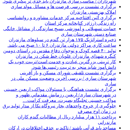
شهرداران / مناسب سازی مازندران باید جدی تر پیگیری شود.
برگزاری نشست بررسی فرصت ها و مسائل مولد سازی
املاک بهزیستی مازندران
برگزاری آئین افتتاحیه مرکز خدمات مشاوره و روانشناسی
راه زندگی (رز)در کتابخانه مرکز استان
حمایت تسهیلاتی و آموزشی بسیج سازندگی از مشاغل خانگی
صنایع دستی شهرستان ساری
ذخیره استراتژیک ۱۷۵ هزار تن گندم در سیلوهای مازندران
ساعت کاری مراکز دولتی مازندران ۶ تا ۱۰ صبح می باشد.
تولید ۴۰ قصه کودک و نوجوان دفاع مقدس در راستای دومین
کنگره شهدای مازندران علویان خط شکن در مازندران
کار تربیتی بزرگترین عبادت و خدمت است/تربیت خوب یک
دانش‌آموز شاید منجر به تربیت رئیسی‌ها شود.
برگزاری ‌نشست تلفیقی شورای مسکن و باز آفرینی
شهرستان ساری / بررسی آخرین وضعیت مسکن ملی در
ساری
برگزاری نشست هماهنگی با مسئولان مواکب اربعین حسینی
در شهرستان ساری/ اربعین رزمایشِ مقدماتیِ ظهور و
مواکب حسینی تجلیگاه بصیرت، معرفت کرامت…
جلوگیری از خروج واحدهای بخار نیروگاه نکا از مدار تولید برق
در زمان اوج مصرف
پرداخت ۱۱ هزار میلیارد ریال از مطالبات گندم کاران
مازندرانی
مساجد باید قرآنی باشند / تاکید بر حذف اختلافات در ارکان