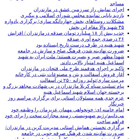
مساجد
اجرای نمایش راز سرزمین عشق در مازندران
بازدید بابایی نماینده مجلس شورای اسلامی و پیگیری
مشکلات روستاهای بخش چهاردانگه ساری/ برگزاری یادواره
۳۵ شهید والا مقام این بخش
جذب بیش از ۱۸ میلیارد تومان صدقه درمازندران / افزایش
۲۶ درصدی جمع آوری صدقه
شهید هنیه در طرف درست تاریخ ایستاده بود
ضرورت نهادینه شدن فرهنگ صلح و سازش در جامعه
شهدا مظهر صبر و بصیرت هستند/ ملت ایران به شهید
اسماعیل هنیه امتیاز بالایی دادند.
تاکید بر اجرای هدفمند طرح ملی فتحان در مازندران
آغاز فروش آسفالت و بتن و مصنوعات بتنی در کارخانه
مِرمِت ساری/تولید روزانه ۲۵۰ تن آسفالت
پیام تسلیت سپاه کربلا مازندران در پی شهادت مجاهد بزرگ و
برجسته جهان اسلام شهید اسماعیل هنیه
عزم جدی همه مسئولان استانی برای برگزاری مراسم روز
خبرنگار
امام خامنه ای: خونخواهی مهمان عزیزمان را وظیفه خود
می‌دانیم/رژیم صهیونیستی زمینه مجازات سخت را برای خود
فراهم ساخت
برگزاری نخستین همایش استانی مدیریت کربن در مازندران/
ضرورت نهادینه شدن فرهنگ صرفه جویی در جامعه