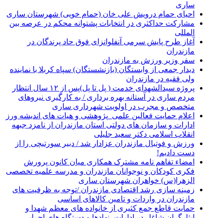
ساری
احیای حمام درویش علی خان (حمام خویی) شهرستان ساری
مشارکت حداکثری در انتخابات پشتوانه محکم در عرصه بین
المللی
آغاز طرح پایش سرمی آنفلوانزای فوق حاد پرندگان در
مازندران
سفر وزیر ورزش به مازندران
دیدار جمعی از وابستگان (بازنشستگان) سپاه کربلا با نماینده
ولی فقیه در مازندران
پروژه سیدالشهدای خدمت ( پل تا پل)پس از ۱۲ سال انتظار
مردم ساری در آستانه بهره برداری / به کارگیری نیروهای
متخصص و مجرب در اولویت شهرداری ساری
اعلام حمایت فعالین علمی_پژوهشی و هیات های اندیشه ورز
ادارات و سازمان های دولتی استان مازندران از نامزد جبهه
انقلاب اسلامی دکتر سعید جلیلی
ورزش و فوتبال مازندران عزادار شد / دبیر سورتیچی را از
دست دادیم!
امضاء تفاهم نامه مشترک همکاری میان کانون پرورش
فکری کودکان و نوجوانان مازندران و مدرسه علمیه تخصصی
الزهرا(س) خواهران شهرستان ساری
زمینه سازی رشد اقتصادی مازندران /توجه به ظرفیت های
مازندران در واردات و تامین کالاهای اساسی
حمایت قاطع جمع کثیری از خانواده های معظم شهدا و
ایثارگران شاغل در ادارات ،نهادها و دستگاه های اجرایی