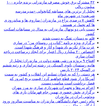
۴۲ مشترک برق خوش مصرف مازندرانی برنده جایزه ۱۰۰
میلیون ریالی
تجلیل از برترین های مسابقه کتابخوانی «مدیرمدرسه
شریعت» در شهریور ماه
کاهش ۷ درصدی نزاع در مازندران / ساروی ها و میاندرود ی
ها کم تحمل تر هستند‌ .
دست یابی دو نونهال مازندرانی به مدال در مسابقات اسکیت
کشور
قلم به دستان، تفنگ به دست شدند
برگزاری ویژه برنامه “کتاب در روستای من” در ساری
عزت ما از تکریم یاد شهدا و آثار و فرهنگ شهدا است.
اختصاص ۲۰ میلیارد ریال اعتبار برای ایجاد زیرساخت دریاچه
الندان ساری
افتتاح ۹ پروژه ورزشی هفته دولت در مازندران/ تجلیل از
هانیه رستمیان بانوی المپیکی در رشته تیراندازی و رتبه ششم
در المپیک ۲۰۲۴ پاربس
هر دستی را که به عنوان تسلیم این انقلاب و کشور به سمت
آمريکا دراز شود قطع خواهیم کرد / قیمت برنج امروز که
فصل برداشت است مناسب نیست.
اعزام نیروها و تجهیزات شهرداری ساری به مرز مهران
برگزاری بخش حضوری نهمین جام قهرمانان بازی های
ویدئویی ایران در مازندران
پیام رئیس جهاد دانشگاهی مازندران به مناسبت سالروز ورود
آزادگان به خاک میهن