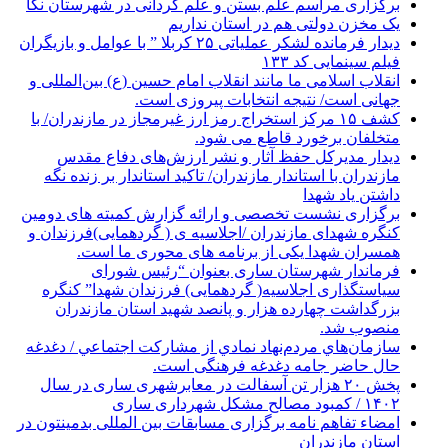
برگزاری مراسم علم بستن و علم گردانی در شهرستان نکا
یک مخزن دولتی هم در استان نداریم
دیدار فرمانده لشکر عملیاتی ۲۵ کربلا ” با عوامل و بازیگران
فیلم سینمایی کد ۱۳۳
انقلاب اسلامی ما مانند انقلاب امام حسین (ع) بین‌المللی و
جهانی است/ نتیجه انتخابات پیروزی است.
کشف ۱۵ مرکز استخراج رمز ارز غیرمجاز در مازندران/ با
متخلفان برخورد قاطع می شود.
دیدار مدیرکل حفظ آثار و نشر ارزش‌های دفاع مقدس
مازندران با استاندار مازندران/ تاکید استاندار بر زنده نگه
داشتن یاد شهدا
برگزاری نشست تخصصی و ارائه گزارش کمیته های دومین
کنگره شهدای مازندران /اجلاسیه ی ( گردهمایی)فرزندان و
همسران شهدا یکی از برنامه های محوری ما است.
فرماندار شهرستان ساری بعنوان “رئیس شورای
سیاستگذاری اجلاسیه( گردهمایی) فرزندان شهدا” کنگره
بزرگداشت چهارده هزار و پانصد شهید استان مازندران
منصوب شد.
سازمان‌هاي مردم‌نهاد نمادي از مشاركت اجتماعي / دغدغه
حال حاضر جامه دغدغه فرهنگی است.
پخش ۲۰ هزار تن آسفالت در معابرشهری ساری در سال
۱۴۰۲ / کمبود مصالح مشکل شهرداری ساری
امضاء تفاهم نامه برگزاری مسابقات بین المللی بدمینتون در
استان مازندران