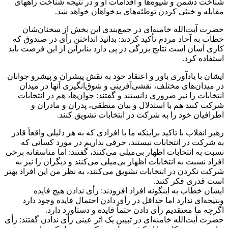
شناخت دشمن و شیوه‌ها و اقدامات او و در نتیجه شناخت راههای
مقابله و خنثی کردن توطئه‌های بدخواهان خواهد شد.
حضرت آیت‌الله خامنه‌ای در جمع‌بندی این بخش از سخنان‌شان
خطاب به آحاد مردم تأکید کردند: بدانید انداختن رأی در صندوق که
کاری آسان است نتایج بزرگی در پی دارد بنابراین از این فرصت باید
استفاده کرد.
ایشان با یادآوری باور و اعتقاد خود به نقش پیشران و پیشرو جوانان
در میدان‌های مختلف، نقشی‌آفرینی و شوق‌انگیزی آنها در میدان
انتخابات را نیز ضروری دانستند و گفتند: جوان‌ها، هم در انتخابات
شرکت کنند هم با استدلال و بیان منطقی، پدران و مادران و
اطرافیان خود را به شرکت در انتخابات تشویق کنند.
رهبر انقلاب با تاکید براینکه ما با افرادی که به هر دلیلی واقعاً قادر
به شرکت در انتخابات نیستند، حرفی نداریم در مورد کسانی که
نسبت به انتخابات اظهار بی‌میلی می‌کنند، گفتند: اما متاسفانه برخی
افراد نسبت به انتخابات اظهار بی‌میلی می‌کنند و دیگران را نیز به
شرکت نکردن در انتخابات تشویق می‌کنند، به نظر من این افراد بهتر
است قدری فکر کنند.
ایشان خطاب به اینگونه افراد افزودند: رأی ندادن هیچ فایده
ونتیجه‌ای ندارد اما حداقل در رأی دادن احتمال فایده وجود دارد
اگرچه ما معتقدیم رأی دادن حتماً فایده و دستاورد دارد.
حضرت آیت‌الله خامنه‌ای در تبیین یک اثر عینی رأی ندادن گفتند: رأی