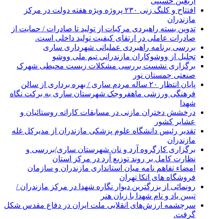
اربعین حسینی
افتتاح و کلنگ زنی ۲۳۰ پروژه ویژه هفته دولت در مرکز
مازندران
تدوین بسته راهبردی مرکبات از تولید تا صادرات / حمایت از
صادرات عاملی در ارتقای کیفیت تولید داخلی است.
بررسی برنامه راهبردی عملیاتی شهرداری ساری
تجلیل از ووشوکاران مازندرانی تیم ملی ووشو
برگزاری نشست بررسی مشکلات زیست محیطی شهرک
صنعتی چمستان نور
پایان انتظار ۲۰ ساله مردم ساری / بهره برداری از سالن
فرهنگی ورزشی ماهفروجک شهرستان ساری به برکت نگاه
شهدا
درخشش دختران مازنی در مسابقات کاراته روستائیان و
عشایر کشور
تقدیر رئیس دانشگاه علوم پزشکی مازندران از مدیرکل غله
مازندران
برگزاری کارگروه آرد و نان شهرستان ساری/بررسی و
نظارت کامل بر روند توزیع آرد در مرکز استان
امضاء تفاهم نامه میان استانداری مازندران و سازمان
فروشگاه های اتکا تهران
رونمائی از بزرگترین دیوار نگاره شهدا در مرکز مازندران /
تبیین یاد و نام شهدا با زبان هنر
سرچشمه ارزش‌های انقلابی ملت ایران در دفاع مقدس شکل
گرفت.