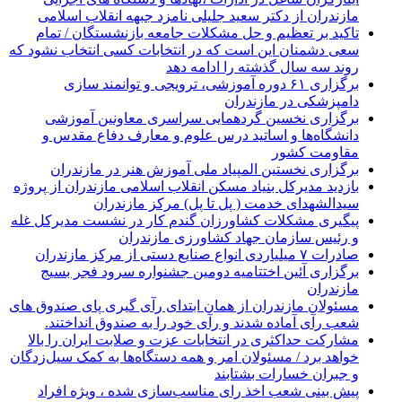
مازندران از دکتر سعید جلیلی نامزد جبهه انقلاب اسلامی
تاکید بر تعظیم و حل مشکلات جامعه بازنشستگان / تمام
سعی دشمنان این است که در انتخابات کسی انتخاب نشود که
روند سه سال گذشته را ادامه دهد
برگزاری ۶۱ دوره آموزشی، ترویجی و توانمند سازی
دامپزشکی در مازندران
برگزاری نخسین گردهمایی سراسری معاونین آموزشی
دانشگاه‌ها و اساتید درس علوم و معارف دفاع مقدس و
مقاومت کشور
برگزاری نخستین المپیاد ملی آموزش هنر در مازندران
بازدید مدیرکل بنیاد مسکن انقلاب اسلامی مازندران از پروژه
سیدالشهدای خدمت ( پل تا پل) مرکز مازندران
پیگیری مشکلات کشاورزان گندم کار در نشست مدیرکل غله
و رئیس سازمان جهاد کشاورزی مازندران
صادرات ۷ میلیاردی انواع صنایع دستی از مرکز مازندران
برگزاری آئین اختتامیه دومین جشنواره سرود فجر بسیج
مازندران
مسئولان مازندران از همان ابتدای رآی گیری پای صندوق های
شعب رآی آماده شدند و رآی خود را به صندوق انداختند.
مشارکت حداکثری در انتخابات عزت و صلابت ایران را بالا
خواهد برد / مسئولان امر و همه دستگاه‌ها به کمک سیل‌زدگان
و جبران خسارات بشتابند
پیش بینی شعب اخذ رای مناسب‌سازی شده ، ویژه افراد