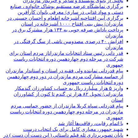
تجلیل از بانوی نویسنده و شاعر و خبرنگار مازندران
برگزاری نمایشگاه عرضه مستقیم پوشاک خانواده ، صنایع
دستی و مواد غذایی در ساری/ معرفی بانوان کارآفرین
برگزاری آیین افتتاحیه آشپزخانه اطعام و احسان حسینی در
مازندران/ پیش بینی افتتاح ۱۰۰۰ آشپزخانه در استان
پرداخت پاداش صرفه جویی به ۱۳۴ هزار مشترک برق در
مازندران
افزایش ۴۰ درصدی مصدومین ناشی از سگ گرفتگی در
مازندران
قدر دانی رئیس ستاد انتخابات مازندراناز مردم استان برای
شرکت در مرحله دوم چهاردهمین دوره انتخابات ریاست
جمهوری
پیام قدردانی نماینده ولی فقیه در استان و استاندار مازندران
از حماسه مشارکت مردم مازندران در دور دوم چهاردهمین
دوره انتخابات ریاست جمهوری
واریز ۵ هزار میلیارد ریال به حساب کشاورزان گندمکار
مازندرانی/ تحویل ۸۲ هزار تن گندم تا کنون از کشاورزان
استان
پیام قدردانی سپاه کربلا مازندران از حضور حماسی مردم
مازندران در مرحله دوم چهاردهمین دوره انتخابات ریاست
جمهوری
با اتمام رقابت، رفاقت‌ها آغاز شد
شهید جمهور، معیاری کامل برای یک انتخاب درست
پایان تصویربرداری تله فیلم داستانی ( این دست آن دست ) در