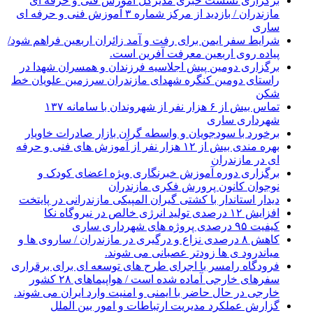
برگزاری نشست خبری مدیرکل آموزش فنی و حرفه ای
مازندران / بازدید از مرکز شماره ۳ آموزش فنی و حرفه ای
ساری
شرایط سفر ایمن برای رفت و آمد زائران اربعین فراهم شود/
پیاده روی اربعین معرفت آفرین است.
برگزاری دومین پیش اجلاسیه فرزندان و همسران شهدا در
راستای دومین کنگره شهدای مازندران سرزمین علویان خط
شکن
تماس بیش از ۶ هزار نفر از شهروندان با سامانه ۱۳۷
شهرداری ساری
برخورد با سودجویان و واسطه گران بازار صادرات خاویار
بهره مندی بیش از ۱۲ هزار نفر از آموزش های فنی و حرفه
ای در مازندران
برگزاری دوره آموزش خبرنگاری ویژه اعضای کودک و
نوجوان کانون پرورش فکری مازندران
دیدار استاندار با کشتی گیران المپیکی مازندرانی در پایتخت
افزایش ۱۲ درصدی تولید انرژی خالص در نیروگاه نکا
کیفیت ۹۵ درصدی پروژه های شهرداری ساری
کاهش ۸ درصدی نزاع و درگیری در مازندران / ساروی ها و
میاندرود ی ها زودتر عصبانی می شوند.
فرودگاه رامسر با اجرای طرح های توسعه ای برای برقراری
سفرهای خارجی آماده شده است / هواپیماهای ۲۸ کشور
خارجی در حال حاضر با ایمنی و امنیت وارد ایران می شوند.
گزارش عملکرد مدیریت ارتباطات و امور بین الملل