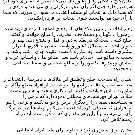
ندادن هیچ مشکلی را از کشور حل نمی‌کند ضمن اینکه برای خود فرد
هم ضرر دارد چون اگر رأی ندهید، دیگران رأی می‌دهند و فردی را
که شما مایل به انتخاب او نیستید انتخاب می‌شود در صورتی که شما
با رأی خود می‌توانستید جلوی انتخاب این فرد را بگیرید.
رهبر انقلاب در تبیین ملاک‌های نامزدهای اصلح، نامزدهای تأیید شده
در شورای نگهبان و دستگاه‌های نظارتی را صالح خواندند و گفتند:
اصلح کسی است که در تقیّد به دین و عمل و تشرّع دینی بهتر و
جلوتر باشد، به استقلال کشور و وابسته نشدن به قدرتها اصرار
بیشتری داشته باشد، به مبارزه با فساد عقیده جدی داشته باشد، و
نسبت به منافع ملی جدی‌تر باشد یعنی منافع ملی و اسباب عزت و
آسایش و پیشرفت‌کشور را بر منافع شخصی و تعصبات جناحی
ترجیح دهد.
ایشان راه شناخت اصلح و تطبیق این ملاک‌ها با نامزدهای انتخابات را
مطالعه، تحقیق، دقت در اظهارات و شنیدن از افراد مطلع وآگاه ،و
مشورت با انان خواندندو گفتند: این، کاری سخت و نشدنی نیست.
مثلاً در تهران فهرست‌های مختلفی وجود دارد که برخی را
می‌شناسیم، بعضی را از دیگران پرس و جو می‌کنیم و برخی را هم
به افرادی که معرفی کرده‌اند اعتماد می‌کنیم و نامشان را در برگه
رأی می‌نویسیم. بنابراین هر مقداری که ممکن است باید در این
زمینه تلاش کرد.
ایشان ابراز امیدواری کردند خداوند برای ملت ایران انتخاباتی