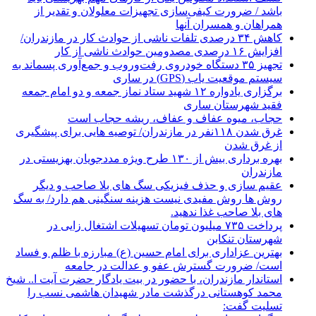
باشد / ضرورت کیفی‌سازی تجهیزات معلولان و تقدیر از
همراهان و همسران آنها
کاهش ۳۴ درصدی تلفات ناشی از حوادث كار در مازندران/
افزایش ۱۶ درصدی مصدومین حوادث ناشی از کار
تجهیز ۳۵ دستگاه خودروی رفت‌وروب و جمع‌آوری پسماند به
سیستم موقعیت یاب (GPS) در ساری
برگزاری یادواره ۱۲ شهید ستاد نماز جمعه و دو امام جمعه
فقید شهرستان ساری
حجاب، میوه عفاف و عفاف، ریشه حجاب است
غرق شدن ۱۱۸نفر در مازندران/ توصيه هايی برای پيشگيری
از غرق شدن
بهره برداری بیش از ۱۳۰ طرح ویژه مددجویان بهزیستی در
مازندران
عقیم سازی و حذف فیزیکی سگ های بلا صاحب و دیگر
روش ها روش مفیدی نیست هزینه سنگینی هم دارد/ به سگ
های بلا صاحب غذا ندهید.
پرداخت ۷۳۵ میلیون تومان تسهیلات اشتغال زایی در
شهرستان تنکابن
بهترین عزاداری برای امام حسین (ع) مبارزه با ظلم و فساد
است/ ضرورت گسترش عفو و عدالت در جامعه
استاندار مازندران، با حضور در بیت یادگار حضرت آیت ا.. شیخ
محمد کوهستانی درگذشت مادر شهیدان هاشمی نسب را
تسلیت گفت: