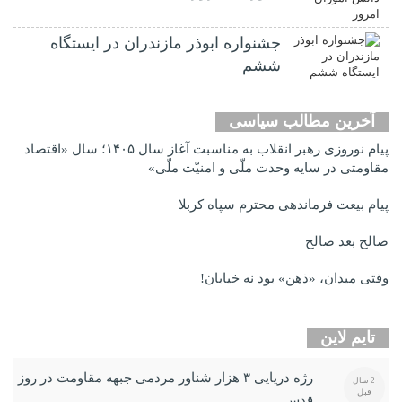
جشنواره ابوذر مازندران در ایستگاه
ششم
آخرین مطالب سیاسی
پیام نوروزی رهبر انقلاب به مناسبت آغاز سال ۱۴۰۵؛ سال «اقتصاد
مقاومتی در سایه وحدت ملّی و امنیّت ملّی»
پیام بیعت فرماندهی محترم سپاه کربلا
صالح بعد صالح
وقتی میدان، «ذهن» بود نه خیابان!
تایم لاین
رژه دریایی ۳ هزار شناور مردمی جبهه مقاومت در روز
2 سال
قبل
قدس