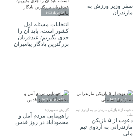
سفر وزیر ورزش به
مازندران
29 خرداد 1403
انتخابات مسئله اول
کشور است، باید آن را
جدی بگیریم/ عیدقربان
بزرگترین یادگار پیامبران
13 خرداد 1403
17 فروردین 1403
دعوت از ۵ بازیکن مازندرانی به اردوی تیم
گزارش تصویری؛
ملی
راهپیمایی مردم آمل و
دعوت از ۵ بازیکن
محمودآباد در روز قدس
مازندرانی به اردوی تیم
ملی