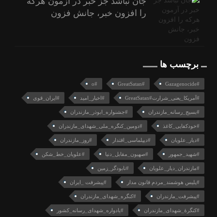
جان نباشد جز خبر در آزمون هرکه
را افزون خبر، جانش فزون
برچسب ها
#o
#GreatSatan
#Gazagenocide
#آمریکا_یعنی_شرارت#GreatSatan
#اخبار_امید
#ایران_قوی
#بسیج_رسانه_مازندران
#جشنواره_ابوذر_مازندران
#خودکفایی_کاغذ
#دومین_کنگره_ملی_شهدای_مازندران
#دیار_علویان
#دیپلماسی_اقتدار
#روز_مازندران
#شهید_جمهور
#صهیون_مقابل_دنیا
#علویان_خط_شکن
#مازندران_دیار_علویان
#نابودگر_زمین
#پلیس هوشمند_مردم قانون مدار
#پیشرفت _ایران
#پیشرفت_مازندران
#کنگره_شهدای_مازندران
#کنگرۀ_شهدای_مازندران
#یادواره_شهدای_رسانه_کشور