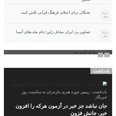
نخبگان برای اعتلای فرهنگ قرآنی تلاش کنند
2 سال
قبل
تصاویر برد ایران مقابل ژاپن| جام ملت‌های آسیا
2 سال
قبل
مستند دریا دل اکران شد
یادداشت
یادداشت : رییس حوزه هنری مازندران به مناسبت روز
خبرنگار
جان نباشد جز خبر در آزمون هرکه را افزون
خبر، جانش فزون