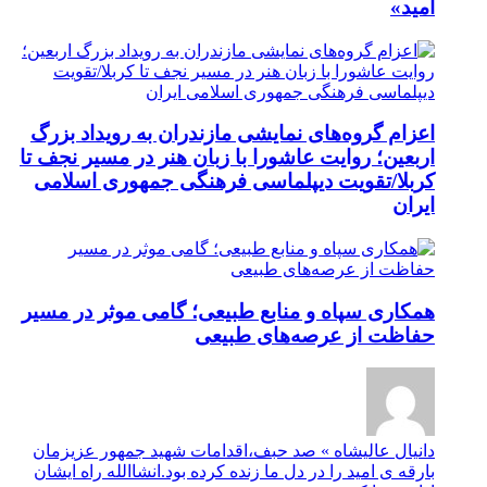
امید»
اعزام گروه‌های نمایشی مازندران به رویداد بزرگ
اربعین؛ روایت عاشورا با زبان هنر در مسیر نجف تا
کربلا/تقویت دیپلماسی فرهنگی جمهوری اسلامی
ایران
همکاری سپاه و منابع طبیعی؛ گامی موثر در مسیر
حفاظت از عرصه‌های طبیعی
دانیال عالیشاه » صد حبف،اقدامات شهید جمهور عزیزمان
بارقه ی امید را در دل ما زنده کرده بود.انشاالله راه ایشان