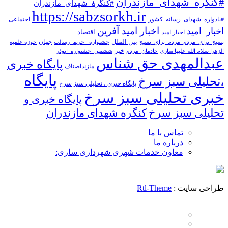
#کنگره_شهدای_مازندران
#کنگرۀ_شهدای_مازندران
https://sabzsorkh.ir
#یادواره_شهدای_رسانه_کشور
اجتماعی
اخبار امید آفرین
اخبار_امید
اخبار امید
اقتصاد
بین الملل
جهان
بسیج_برای_مردم_مردم_برای_بسیج
جشنواره _حریم_رسالت
حوزه علمیه
خبر
الزهرا سلام الله علیها ساری
خادمان_مردم
ششمین_جشنواره_ابوذر
عبدالمهدی حق شناس
پایگاه خبری
مازنداصناف
پایگاه
،تحلیلی سبز سرخ
پایگاه خبری ، تحلیلی سبز سرخ
خبری تحلیلی سبز سرخ
پایگاه خبری و
تحلیلی سبز سرخ
کنگره شهدای مازندران
تماس با ما
درباره ما
معاون خدمات شهری شهرداری ساری:
طراحی سایت :
Rtl-Theme