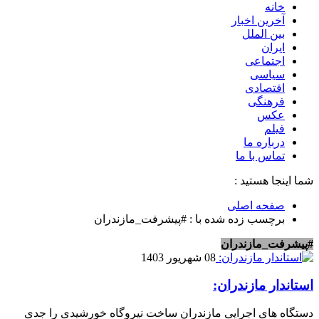
خانه
آخرین اخبار
بین الملل
ایران
اجتماعی
سیاسی
اقتصادی
فرهنگی
عکس
فیلم
درباره ما
تماس با ما
شما اینجا هستید :
صفحه اصلی
برچسب زده شده با : #پیشرفت_مازندران
#پیشرفت_مازندران
08 شهریور 1403
استاندار مازندران:
دستگاه های اجرایی مازندران ساخت نیروگاه خورشیدی را جدی