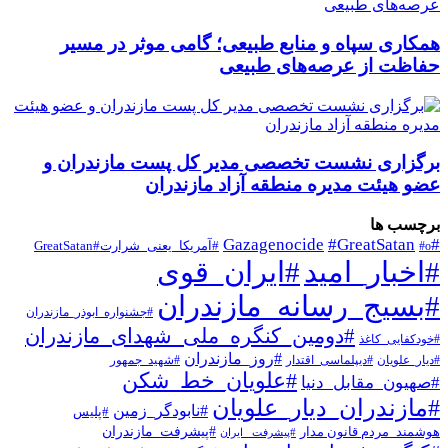
همکاری سپاه و منابع طبیعی؛ گامی موثر در مسیر
حفاظت از عرصه‌های طبیعی
برگزاری نشست تخصصی مدیر کل پست مازندران و
عضو هیئت مدیره منطقه آزاد مازندران
برچسب ها
#Gazagenocide
#GreatSatan
#o
#آمریکا_یعنی_شرارت#GreatSatan
#اخبار_امید
#ایران_قوی
#بسیج_رسانه_مازندران
#جشنواره_ابوذر_مازندران
#دومین_کنگره_ملی_شهدای_مازندران
#خودکفایی_کاغذ
#روز_مازندران
#دیار_علویان
#دیپلماسی_اقتدار
#شهید_جمهور
#علویان_خط_شکن
#صهیون_مقابل_دنیا
#مازندران_دیار_علویان
#نابودگر_زمین
#پلیس
هوشمند_مردم قانون مدار
#پیشرفت_مازندران
#پیشرفت _ایران