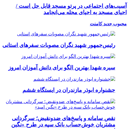
آسیب‌های اجتماعی در پرتو مسجد قابل حل است /
احیای مسجد به احیای محله می‌انجامد
محبوب
جدید
کامنت
رئیس‌جمهور شهید نگران مصوبات سفرهای استانی
سیره شهدا بهترین الگو برای دانش آموزان امروز
جشنواره ابوذر مازندران در ایستگاه ششم
نقص سامانه و پاسخ‌های ضدونقیض؛ سرگردانی
مشتریان خوش‌حساب بانک سپه در طرح «نگین