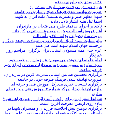
۲۶ درصدی جمع آوری صدقه
شهید هنیه در طرف درست تاریخ ایستاده بود
ضرورت نهادینه شدن فرهنگ صلح و سازش در جامعه
شهدا مظهر صبر و بصیرت هستند/ ملت ایران به شهید
اسماعیل هنیه امتیاز بالایی دادند.
تاکید بر اجرای هدفمند طرح ملی فتحان در مازندران
آغاز فروش آسفالت و بتن و مصنوعات بتنی در کارخانه
مِرمِت ساری/تولید روزانه ۲۵۰ تن آسفالت
پیام تسلیت سپاه کربلا مازندران در پی شهادت مجاهد بزرگ و
برجسته جهان اسلام شهید اسماعیل هنیه
عزم جدی همه مسئولان استانی برای برگزاری مراسم روز
خبرنگار
امام خامنه ای: خونخواهی مهمان عزیزمان را وظیفه خود
می‌دانیم/رژیم صهیونیستی زمینه مجازات سخت را برای خود
فراهم ساخت
برگزاری نخستین همایش استانی مدیریت کربن در مازندران/
ضرورت نهادینه شدن فرهنگ صرفه جویی در جامعه
برگزاری نشست خبری مدیرکل آموزش فنی و حرفه ای
مازندران / بازدید از مرکز شماره ۳ آموزش فنی و حرفه ای
ساری
شرایط سفر ایمن برای رفت و آمد زائران اربعین فراهم شود/
پیاده روی اربعین معرفت آفرین است.
برگزاری دومین پیش اجلاسیه فرزندان و همسران شهدا در
راستای دومین کنگره شهدای مازندران سرزمین علویان خط