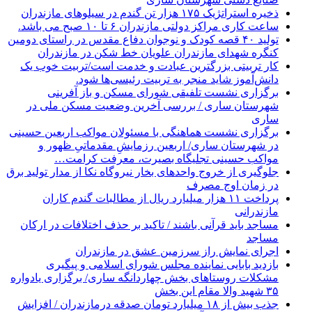
ذخیره استراتژیک ۱۷۵ هزار تن گندم در سیلوهای مازندران
ساعت کاری مراکز دولتی مازندران ۶ تا ۱۰ صبح می باشد.
تولید ۴۰ قصه کودک و نوجوان دفاع مقدس در راستای دومین
کنگره شهدای مازندران علویان خط شکن در مازندران
کار تربیتی بزرگترین عبادت و خدمت است/تربیت خوب یک
دانش‌آموز شاید منجر به تربیت رئیسی‌ها شود.
برگزاری ‌نشست تلفیقی شورای مسکن و باز آفرینی
شهرستان ساری / بررسی آخرین وضعیت مسکن ملی در
ساری
برگزاری نشست هماهنگی با مسئولان مواکب اربعین حسینی
در شهرستان ساری/ اربعین رزمایشِ مقدماتیِ ظهور و
مواکب حسینی تجلیگاه بصیرت، معرفت کرامت…
جلوگیری از خروج واحدهای بخار نیروگاه نکا از مدار تولید برق
در زمان اوج مصرف
پرداخت ۱۱ هزار میلیارد ریال از مطالبات گندم کاران
مازندرانی
مساجد باید قرآنی باشند / تاکید بر حذف اختلافات در ارکان
مساجد
اجرای نمایش راز سرزمین عشق در مازندران
بازدید بابایی نماینده مجلس شورای اسلامی و پیگیری
مشکلات روستاهای بخش چهاردانگه ساری/ برگزاری یادواره
۳۵ شهید والا مقام این بخش
جذب بیش از ۱۸ میلیارد تومان صدقه درمازندران / افزایش