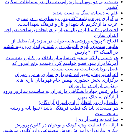
دست یابی دو نونهال مازندرانی به مدال در مسابقات اسکیت
کشور
قلم به دستان، تفنگ به دست شدند
برگزاری ویژه برنامه “کتاب در روستای من” در ساری
عزت ما از تکریم یاد شهدا و آثار و فرهنگ شهدا است.
اختصاص ۲۰ میلیارد ریال اعتبار برای ایجاد زیرساخت دریاچه
الندان ساری
افتتاح ۹ پروژه ورزشی هفته دولت در مازندران/ تجلیل از
هانیه رستمیان بانوی المپیکی در رشته تیراندازی و رتبه ششم
در المپیک ۲۰۲۴ پاربس
هر دستی را که به عنوان تسلیم این انقلاب و کشور به سمت
آمريکا دراز شود قطع خواهیم کرد / قیمت برنج امروز که
فصل برداشت است مناسب نیست.
اعزام نیروها و تجهیزات شهرداری ساری به مرز مهران
برگزاری بخش حضوری نهمین جام قهرمانان بازی های
ویدئویی ایران در مازندران
پیام رئیس جهاد دانشگاهی مازندران به مناسبت سالروز ورود
آزادگان به خاک میهن
ملت ایران در انتظار آزادی اسرا ( آزادگان)
هر مسجدی باید یک قطب فرهنگی باشد / تقوا پایه و ریشه
مسجد است
ساعت به وقت آزادی!
ارائه ۶۰ فعالیت ویژه کودک و نوجوان در کانون پرورش
فکری مازندران/ آموزش هوش مصنوعی وارد کانون می‌شود.