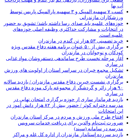
آب بها
کسب ۷ سهمیه المپیک و ۳ سهمیه پارالمپیک پاریس توسط
ورزشکاران مازندرانی
حوزه‌های علمیه باید صدای رسا داشته باشد/ تشویق به حضور
در انتخابات و مشارکت حداکثری وظیفه اصلی حوزه‌های
علمیه است.
خرید تضمینی ۵۳ هزار تن گندم در مازندران
برگزاری بیش از ۵۰ عنوان برنامه هفته دفاع مقدس ویژه
کودکان و نوجوانان در مازندران
آغاز مرحله نخست طرح ساماندهی دستفروشان مواد غذایی
در ساری
تشکیل مجمع خیران در سراسر استان از اولویت های ورزش
مازندران
برگزاری نشست خیرین دفاع مقدس مازندران / بازدید سالانه
۹۰ هزار زائر و گردشگر از مجموعه پارک موزه دفاع مقدس
در ساری
بازدید فرماندار ساری از حوزه برگزاری امتحان نهایی در
مدرسه دخترانه کوثر / حضور بیش از ۸۲ هزار دانش آموز در
این امتحانات
افتتاح طرح ملی ورزش و مردم در مرکز استان مازندران
ضرورت ثبت‌نام والدین برای دریافت خدمات سرویس
مدرسه در سامانه (سپند)
بازدید سرزده استاندار مازندران از اداره کل غله و مراکز