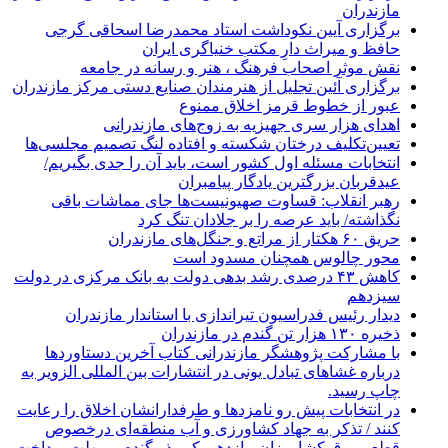
مازندران
برگزاری آیین نکوداشت استاد محمدرضا اسحاقی گرجی
حافظ و میراث دارِ مکتب خنیاگری ایران
نقش موثر اصحاب فرهنگ ، هنر و رسانه در جامعه
برگزاری آئین تجلیل از هنرمندان صنایع دستی مرکز مازندران
عبور از خطوط قرمز اخلاق ممنوع
اهدای هزار سری جهیزیه به زوج‌های مازندرانی
تعیین‌تکلیف درختان شکسته و افتاده لنگ تصمیم مجلسی‌ها
انتخابات مسئله اول کشور است، باید آن را جدی بگیریم/
عیدقربان بزرگترین یادگار پیامبران
رهبر انقلاب: قساوت صهیونیست‌ها جای مماشات باقی
نگذاشته/ باید عرصه را بر جلادان تنگ کرد
حریق ۶۰ هکتار از مراتع و جنگل‌های مازندران
محور چالوس همچنان مسدود است
کاهش ۴۳ درصدی رشد بدهی دولت به بانک مرکزی در دولت
سیزدهم
دیدار رئیس فدراسیون تیراندازی با استاندار مازندران
ذخیره ۱۳۰ هزار تن گندم در مازندران
با مشارکت پژوهشگر مازندرانی كتاب آخرین دستاوردها
درباره غشاهای تبادل یونی در انتشارات بین المللی الزویر به
چاپ رسید.
در انتخابات پیش رو نامزدها و طرفدارانشان اخلاق را رعایت
کنند / تذکر به جهاد کشاورزی و آب منطقه‌ای درخصوص
قطعی برق کشاورزان، بازدهی کم بذر گندم و مهلت پرداخت