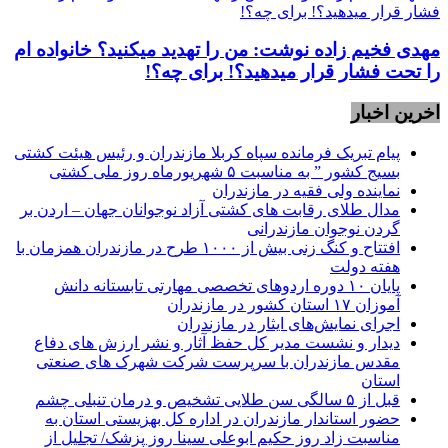
مهدی فخیم زاده نوشت: من را تهدید میکنید؟ خانواده ام
را‌ تحت فشار قرار میدهید؟! برای چه؟!
اخرین اخبار
پیام تبریک فرمانده سپاه کربلا مازندران و رئیس هیئت کشتی
بسیج کشور ” به مناسبت ۵ شهریورماه روز ملی کشتی
نماينده ولی فقیه در مازندران
مدال طلای رقابت های کشتی آزاد نوجوانان جهان – اردن بر
گردن نوجوان مازندرانی
افتتاح و کنگ زنی بیش از ۱۰۰۰ طرح در مازندران همزمان با
هفته دولت
پایان ۱۰ دوره اردوهای تخصصی مهارتی تابستانه دانش
آموزان ۱۷ استان کشور در مازندران
اجرای نمایش‌های ایثار در مازندران
دیدار و نشست مدیر کل حفظ آثار و نشر ارزش های دفاع
مقدس مازندران با سرپرست شرکت شهرک های صنعتی
استان
قبل از ۵ سالگی سن طلایی تشخیص و درمان تنبلی چشم
حضور استاندار مازندران در اداره کل بهزیستی استان به
مناسبت زاد روز حکیم ابوعلی سینا روز پزشک/ تجلیل از