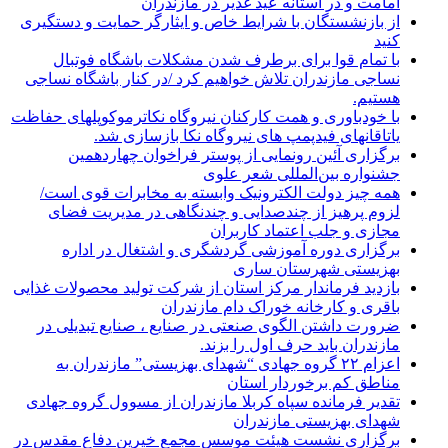
امامت و در آستانه عید غدیر در مازندران
از بازنشستگان با شرایط خاص و ایثارگر حمایت و دستگیری
کنید
با تمام قوا برای برطرف شدن مشکلات باشگاه فوتبال
نساجی مازندران تلاش خواهیم کرد /در کنار باشگاه نساجی
هستیم.
با خودباوری و همت کارکنان نیروگاه نکاترموکوپلهای حفاظت
یاتاقانهای فیدپمپ های نیروگاه نکا بازسازی شد.
برگزاری آئین رونمایی از پوستر فراخوان چهاردهمین
جشنواره بین‌المللی شعر علوی
همه چیز دولت الکترونیک وابسته به مخابرات قوی است/
لزوم پرهیز از چندصدایی و چندنگاهی در مدیریت فضای
مجازی و جلب اعتماد کاربران
برگزاری دوره آموزشی گردشگری و اشتغال در اداره
بهزیستی شهرستان ساری
بازدید فرماندار مرکز استان از شرکت تولید محصولات غذایی
باقری و کارخانه خوراک دام مازندران
ضرورت داشتن الگوی صنعتی در صنایع ، صنایع تبدیلی در
مازندران باید حرف اول را بزند.
اعزام ۲۲ گروه جهادی “شهدای بهزیستی” مازندران به
مناطق کم برخوردار استان
تقدیر فرمانده سپاه کربلا مازندران از مسوول گروه جهادی
شهدای بهزیستی مازندران
برگزاری نشست هیئت موسس مجمع خیرین دفاع مقدس در