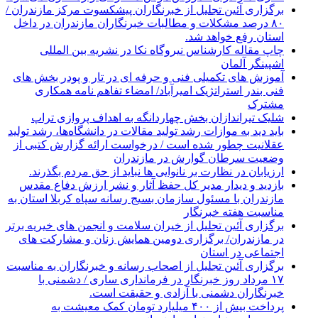
برگزاری آئین تجلیل از خبرنگاران پیشکسوت مرکز مازندران /
۸۰ درصد مشکلات و مطالبات خبرنگاران مازندران در داخل
استان رفع خواهد شد.
چاپ مقاله کارشناس نيروگاه نكا در نشریه بین المللی
اشپینگر آلمان
آموزش های تکمیلی فنی و حرفه ای در تار و پودر بخش های
فنی بندر استراتژیک امیرآباد/ امضاء تفاهم نامه همکاری
مشترک
شلیک تیراندازان بخش چهاردانگه به اهداف پروازی تراپ
باید دید به موازات رشد تولید مقالات در دانشگاه‌ها، رشد تولید
عقلانیت چطور شده است / درخواست ارائه گزارش کتبی از
وضعیت سرطان گوارش در مازندران
ارزیابان در نظارت بر نانوایی ها نباید از حق مردم بگذرند.
بازدید و دیدار مدیر کل حفظ آثار و نشر ارزش دفاع مقدس
مازندران با مسئول سازمان بسیج رسانه سپاه کربلا استان به
مناسبت هفته خبرنگار
برگزاری آئین تجلیل از خیران سلامت و انجمن های خیریه برتر
در مازندران/ برگزاری دومین همایش زنان و مشارکت های
اجتماعی در استان
برگزاری آئین تجلیل از اصحاب رسانه و خبرنگاران به مناسبت
۱۷ مرداد روز خبرنگار در فرمانداری ساری / دشمنی با
خبرنگاران دشمنی با آزادی و حقیقت است.
پرداخت بیش از ۴۰۰ میلیارد تومان کمک معیشت به