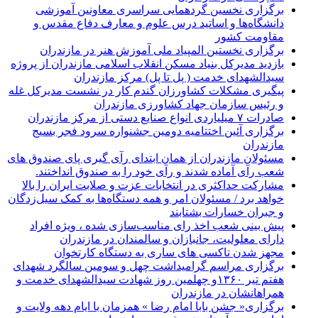
برگزاری نخسین گردهمایی سراسری معاونین آموزشی
دانشگاه‌ها و اساتید درس علوم و معارف دفاع مقدس و
مقاومت کشور
برگزاری نخستین المپیاد ملی آموزش هنر در مازندران
بازدید مدیرکل بنیاد مسکن انقلاب اسلامی مازندران از پروژه
سیدالشهدای خدمت ( پل تا پل) مرکز مازندران
پیگیری مشکلات کشاورزان گندم کار در نشست مدیرکل غله
و رئیس سازمان جهاد کشاورزی مازندران
صادرات ۷ میلیاردی انواع صنایع دستی از مرکز مازندران
برگزاری آئین اختتامیه دومین جشنواره سرود فجر بسیج
مازندران
مسئولان مازندران از همان ابتدای رآی گیری پای صندوق های
شعب رآی آماده شدند و رآی خود را به صندوق انداختند.
مشارکت حداکثری در انتخابات عزت و صلابت ایران را بالا
خواهد برد / مسئولان امر و همه دستگاه‌ها به کمک سیل‌زدگان
و جبران خسارات بشتابند
پیش بینی شعب اخذ رای مناسب‌سازی شده ، ویژه افراد
دارای معلولیت، جانبازان و سالمندان در مازندران
مجهز شدن تاکسی های ساری به دستگاه کارتخوان
برگزاری مراسم گرامیداشت چهل و سومین سالگرد شهدای
هفتم تیر ۱۳۶۰و چهلمین روز شهادت سیدالشهدای خدمت و
همراهانشان در مازندران
برگزاری« جشن بابا امام رضا » همزمان با ایام دهه ولایت و