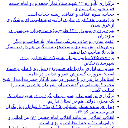
برگزاری یادواره ۱۲ شهید ستاد نماز جمعه و دو امام جمعه
فقید شهرستان ساری
حجاب، میوه عفاف و عفاف، ریشه حجاب است
غرق شدن ۱۱۸نفر در مازندران/ توصيه هايی برای پيشگيری
از غرق شدن
بهره برداری بیش از ۱۳۰ طرح ویژه مددجویان بهزیستی در
مازندران
عقیم سازی و حذف فیزیکی سگ های بلا صاحب و دیگر
روش ها روش مفیدی نیست هزینه سنگینی هم دارد/ به سگ
های بلا صاحب غذا ندهید.
پرداخت ۷۳۵ میلیون تومان تسهیلات اشتغال زایی در
شهرستان تنکابن
بهترین عزاداری برای امام حسین (ع) مبارزه با ظلم و فساد
است/ ضرورت گسترش عفو و عدالت در جامعه
استاندار مازندران، با حضور در بیت یادگار حضرت آیت ا.. شیخ
محمد کوهستانی درگذشت مادر شهیدان هاشمی نسب را
تسلیت گفت:
برگزاری مراسم علم بستن و علم گردانی در شهرستان نکا
یک مخزن دولتی هم در استان نداریم
دیدار فرمانده لشکر عملیاتی ۲۵ کربلا ” با عوامل و بازیگران
فیلم سینمایی کد ۱۳۳
انقلاب اسلامی ما مانند انقلاب امام حسین (ع) بین‌المللی و
جهانی است/ نتیجه انتخابات پیروزی است.