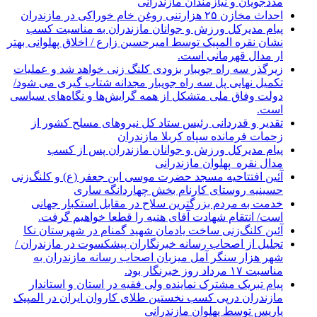
مددجویان و نیازمندان مازندرانی
احداث مخازن ۲۵ هزارتنی روغن خام خوراکی در مازندران
پیام مدیرکل ورزش و جوانان مازندران به مناسبت کسب
نشان نقره المپیک توسط امیرحسین زارع / اخلاق پهلوانی بهتر
ار مدال قهرمانی است.
زیرگذر سه راه جویبار بزودی کلنگ زنی خواهد شد و عملیات
تکمیل نهایی پل سه راه جویبار مجدانه شتاب گیری می شود/
دولت وفاق ملی متشکل از همه گرایش‌ها و نگاه‌های سیاسی
است.
تقدیر و قدردانی رئیس ستاد کل نیرو‌های مسلح کشور از
زحمات فرمانده سپاه کربلا مازندران
پیام مدیرکل ورزش و جوانان مازندران پس از کسب
مدال نقره پهلوان مازندرانی
آئین افتتاحیه مسجد حضرت موسی ابن جعفر (ع) و کلنگ‌زنی
حسینیه روستای کارنام بخش چهاردانگه ساری
خدمت به مردم بزرگترین سلاح در مقابل استکبار جهانی
است/ انتقام شهادت آقای هنیه را قطعا خواهیم گرفت.
آئین کلنگ‌زنی ساخت یادمان شهید گمنام در شهرستان نکا
تجلیل از اصحاب رسانه خبرنگاران پیشکسوت در مازندران /
شهر هزار سنگر آمل میزبان اصحاب رسانه مازندران به
مناسبت ۱۷ مرداد روز خبرنگار بود.
پیام تبریک مشترک نماینده ولی فقیه در استان و استاندار
مازندران درپی کسب نخستین طلای کاروان ایران در المپیک
پاریس توسط پهلوان مازندرانی