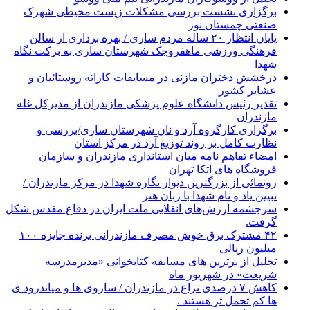
برگزاری نشست بررسی مشکلات زیست محیطی شهرک
صنعتی چمستان نور
پایان انتظار ۲۰ ساله مردم ساری / بهره برداری از سالن
فرهنگی ورزشی ماهفروجک شهرستان ساری به برکت نگاه
شهدا
درخشش دختران مازنی در مسابقات کاراته روستائیان و
عشایر کشور
تقدیر رئیس دانشگاه علوم پزشکی مازندران از مدیرکل غله
مازندران
برگزاری کارگروه آرد و نان شهرستان ساری/بررسی و
نظارت کامل بر روند توزیع آرد در مرکز استان
امضاء تفاهم نامه میان استانداری مازندران و سازمان
فروشگاه های اتکا تهران
رونمائی از بزرگترین دیوار نگاره شهدا در مرکز مازندران /
تبیین یاد و نام شهدا با زبان هنر
سرچشمه ارزش‌های انقلابی ملت ایران در دفاع مقدس شکل
گرفت.
۴۲ مشترک برق خوش مصرف مازندرانی برنده جایزه ۱۰۰
میلیون ریالی
تجلیل از برترین های مسابقه کتابخوانی «مدیرمدرسه
شریعت» در شهریور ماه
کاهش ۷ درصدی نزاع در مازندران / ساروی ها و میاندرود ی
ها کم تحمل تر هستند‌ .