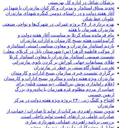
پزشکان شاغل در اداره کل بهزیستی
تجدید میثاق استاندار و مدیران و کارکنان مازندران با شهدا در
آغاز هفته دولت و در راستای دومین کنگره شهدای مازندران
علویان خط شکن
بهره برداری از ۳۸ بروژه عمرانی در شهرک‌ها و نواحی صنعتی
مازندران همزمان با هفته
پیام فرمانده سپاه کربلا به مناسبت آغاز هفته دولت و
گرامیداشت هفته بسیج کارمندان و ادارات مازندران
بازدید استاندار مازندران و معاون سیاسی امنیتی استانداری
از موکب فاطمه الزهرا (س) شهرستان بابل در کربلای معلی/
نشست صمیمی استاندار مازندران با معاون استاندار کربلا
طلای مسابقات جهانی کوراش بر گردن بانوی مازندرانی
تخربب کشتارگاه سنتی پر خطر در مازندران
برگزاری نشست خبری سازمان بسیج ادارات و کارمندان
مازندران ویژه هفته دولت و سالروز بسیج ادارات و کارمندان
اعلام راه‌اندازی پویش بین‌المللی «به سمت قبله» برای
حمایت از مردم مظلوم غزه هم‌زمان با پیاده‌روی بزرگ
اربعین حسینی
افتتاح و کلنگ زنی ۲۳۰ پروژه ویژه هفته دولت در مرکز
مازندران
تدوین بسته راهبردی مرکبات از تولید تا صادرات / حمایت از
صادرات عاملی در ارتقای کیفیت تولید داخلی است.
بررسی برنامه راهبردی عملیاتی شهرداری ساری
تجلیل از ووشوکاران مازندرانی تیم ملی ووشو