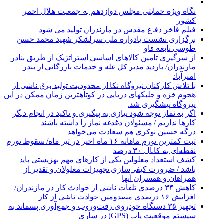
نگاه ویژه حمایتی مجلس دوازدهم به جمعیت هلال احمر
کشور
فیلم فاخر دفاع مقدس در مازندران تولید می شود
برگزاری نشست یادواره ملی سرلشکر شهید محمد حسن
طوسی نابغه فاو
از سرگیری تامین کالاهای اساسی استراتژیک از طریق بنادر
مازندران/ بازدید مدیر کل غله و خدمات بازرگانی از بندر
امیرآباد
با تلاش کارکنان نیروگاه نکا از محدودیت تولید برق ناشی از
هجوم خزه و جلبکهای دریایی در کوتاهترین زمان ممکن در این
نیروگاه پیشگیری شد.
اگر به نماز توجه شود نیازی به پیگیری و تاکید در انجام دیگر
کارها نداریم / مسئولان دغدغه نماز را داشته باشند
درگه حسین نوکری هم سعادت می‌خواهد
ثبت کمترین تورم ماهانه ۱۶ ماه اخیر در تیر ماه/ سقوط تورم
نقطه‌ای به کانال ۳۰ درصد
کشف استعداد معلولین یکی از کارهای مهم بهزیستی باید
باشد / ضرورت کیفی‌سازی تجهیزات معلولان و تقدیر از
همراهان و همسران آنها
کاهش ۳۴ درصدی تلفات ناشی از حوادث كار در مازندران/
افزایش ۱۶ درصدی مصدومین حوادث ناشی از کار
تجهیز ۳۵ دستگاه خودروی رفت‌وروب و جمع‌آوری پسماند به
سیستم موقعیت یاب (GPS) در ساری