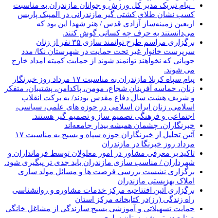
‍ ‍ پیام تبریک مدیر کل ورزش و جوانان مازندران به مناسبت
کسب نشان طلای کشتی گیر مازندرانی در المپیک پاریس
اربعین زمینه‌ساز آزادی قدس / هنر شهدا این بود که
می‌دانستند به حرف چه کسانی گوش کنند.
برگزاری مراسم طرح توانمند سازی ۳۵ نفر از زنان
سرپرست خانوار غیر تحت حمایت در شهرستان نکا/ مدد
جویانی که نخواهند توانمند شوند از حمایت کمیته امداد خارج
می شوند.
پیام سپاه کربلا مازندران به مناسبت ۱۷ مرداد روز خبرنگار
زنان، حماسه آفرینان شجاع، مومن، پاکدامن، پشتیبان، متفکر
و شریف هشت سال دفاع مقدس بودند/ به برکت انقلاب
اسلامی، زنان ایران اسلامی در حوزه های علمی، سیاسی،
اجتماعی و فرهنگی تصمیم ساز و تصمیم گیر هستند.
خبرنگاران، چشمان همیشه بیدار جامعه‌اند
آئین تجلیل از خبرنگاران حوزه سپاه و بسیج به مناسبت ۱۷
مرداد روز خبرنگا در مازندران
تاکید بر معرفی مشاور در امور معلولان توسط فرمانداران و
شهرداران / مناسب سازی مازندران باید جدی تر پیگیری شود.
برگزاری نشست بررسی فرصت ها و مسائل مولد سازی
املاک بهزیستی مازندران
برگزاری آئین افتتاحیه مرکز خدمات مشاوره و روانشناسی
راه زندگی (رز)در کتابخانه مرکز استان
حمایت تسهیلاتی و آموزشی بسیج سازندگی از مشاغل خانگی
صنایع دستی شهرستان ساری