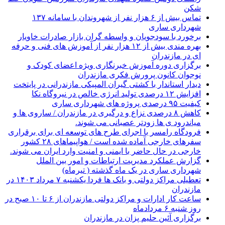
شکن
تماس بیش از ۶ هزار نفر از شهروندان با سامانه ۱۳۷
شهرداری ساری
برخورد با سودجویان و واسطه گران بازار صادرات خاویار
بهره مندی بیش از ۱۲ هزار نفر از آموزش های فنی و حرفه
ای در مازندران
برگزاری دوره آموزش خبرنگاری ویژه اعضای کودک و
نوجوان کانون پرورش فکری مازندران
دیدار استاندار با کشتی گیران المپیکی مازندرانی در پایتخت
افزایش ۱۲ درصدی تولید انرژی خالص در نیروگاه نکا
کیفیت ۹۵ درصدی پروژه های شهرداری ساری
کاهش ۸ درصدی نزاع و درگیری در مازندران / ساروی ها و
میاندرود ی ها زودتر عصبانی می شوند.
فرودگاه رامسر با اجرای طرح های توسعه ای برای برقراری
سفرهای خارجی آماده شده است / هواپیماهای ۲۸ کشور
خارجی در حال حاضر با ایمنی و امنیت وارد ایران می شوند.
گزارش عملکرد مدیریت ارتباطات و امور بین الملل
شهرداری ساری در یک ماه گذشته ( تیرماه)
تعطیلی مراکز دولتی و بانک ها فردا یکشنبه ۷ مرداد ۱۴۰۳ در
مازندران
ساعت کار ادارات و مراکز دولتی مازندران از ۶ تا ۱۰ صبح در
روز شنبه ۶ مردادماه
برگزاری آئین حلیم پزان در مازندران