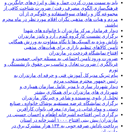
باید به سمت مدرن کردن حمل و نقل و انرژی‌های جایگزین و
فرهنگ‌سازی الگوی مصرف رفت / ضرورت شناخت کافی از
مجموعه گاز و راه‌های سوءاستفاده و جلوگیری از آن
مردم و هیات های مذهبی نگران اقلام مورد نظر در ماه محرم
نباشند.
دیدار فرماندار مرکز مازندران با خانواده های شهدا
برگزاری نشست کارگروه گندم ، آرد و ناندز مازندران
پاداش ویژه به المپیکی‌ها تا نگاه متفاوت به ورزش همگانی
تأمین کالاهای تنظیم بازاری برای هیأت‌های مذهبی
افتتاح نمایشگاه فردخت در مازندران
ضرورت ورود تامین اجتماعی به مسئله جوانی جمعیت و
غربالگری / ضرورت تعادل و تناسب بین حقوق بازنشستگی و
تورم
پیام تبریک مدیرکل آموزش فنی و حرفه ای مازندران به
رئیس جمهور محترم منتخب مردم
دیدار شهردار ساری با مدیر عامل سازمان همیاری و
شهرداری های مازندران برای همکاری بیشتر
تجلیل از بانوی نویسنده و شاعر و خبرنگار مازندران
برگزاری نمایشگاه عرضه مستقیم پوشاک خانواده ، صنایع
دستی و مواد غذایی در ساری/ معرفی بانوان کارآفرین
برگزاری آیین افتتاحیه آشپزخانه اطعام و احسان حسینی در
مازندران/ پیش بینی افتتاح ۱۰۰۰ آشپزخانه در استان
پرداخت پاداش صرفه جویی به ۱۳۴ هزار مشترک برق در
مازندران