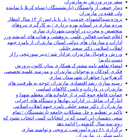
سفر وزیر ورزش به مازندران
دیدار جمعی از وابستگان (بازنشستگان) سپاه کربلا با نماینده
ولی فقیه در مازندران
پروژه سیدالشهدای خدمت ( پل تا پل)پس از ۱۲ سال انتظار
مردم ساری در آستانه بهره برداری / به کارگیری نیروهای
متخصص و مجرب در اولویت شهرداری ساری
اعلام حمایت فعالین علمی_پژوهشی و هیات های اندیشه ورز
ادارات و سازمان های دولتی استان مازندران از نامزد جبهه
انقلاب اسلامی دکتر سعید جلیلی
ورزش و فوتبال مازندران عزادار شد / دبیر سورتیچی را از
دست دادیم!
امضاء تفاهم نامه مشترک همکاری میان کانون پرورش
فکری کودکان و نوجوانان مازندران و مدرسه علمیه تخصصی
الزهرا(س) خواهران شهرستان ساری
زمینه سازی رشد اقتصادی مازندران /توجه به ظرفیت های
مازندران در واردات و تامین کالاهای اساسی
حمایت قاطع جمع کثیری از خانواده های معظم شهدا و
ایثارگران شاغل در ادارات ،نهادها و دستگاه های اجرایی
مازندران از دکتر سعید جلیلی نامزد جبهه انقلاب اسلامی
تاکید بر تعظیم و حل مشکلات جامعه بازنشستگان / تمام
سعی دشمنان این است که در انتخابات کسی انتخاب نشود که
روند سه سال گذشته را ادامه دهد
برگزاری ۶۱ دوره آموزشی، ترویجی و توانمند سازی
دامپزشکی در مازندران