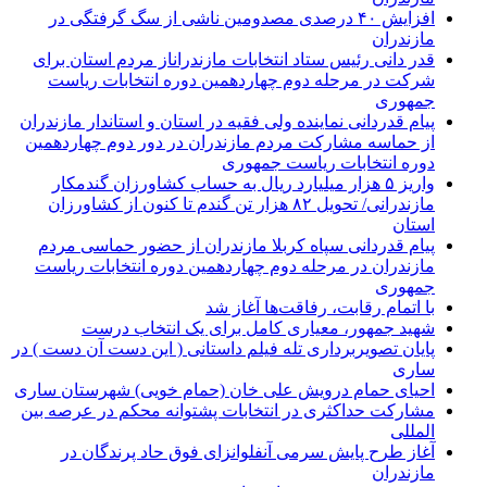
افزایش ۴۰ درصدی مصدومین ناشی از سگ گرفتگی در
مازندران
قدر دانی رئیس ستاد انتخابات مازندراناز مردم استان برای
شرکت در مرحله دوم چهاردهمین دوره انتخابات ریاست
جمهوری
پیام قدردانی نماینده ولی فقیه در استان و استاندار مازندران
از حماسه مشارکت مردم مازندران در دور دوم چهاردهمین
دوره انتخابات ریاست جمهوری
واریز ۵ هزار میلیارد ریال به حساب کشاورزان گندمکار
مازندرانی/ تحویل ۸۲ هزار تن گندم تا کنون از کشاورزان
استان
پیام قدردانی سپاه کربلا مازندران از حضور حماسی مردم
مازندران در مرحله دوم چهاردهمین دوره انتخابات ریاست
جمهوری
با اتمام رقابت، رفاقت‌ها آغاز شد
شهید جمهور، معیاری کامل برای یک انتخاب درست
پایان تصویربرداری تله فیلم داستانی ( این دست آن دست ) در
ساری
احیای حمام درویش علی خان (حمام خویی) شهرستان ساری
مشارکت حداکثری در انتخابات پشتوانه محکم در عرصه بین
المللی
آغاز طرح پایش سرمی آنفلوانزای فوق حاد پرندگان در
مازندران