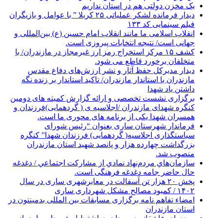
یک مخزن دولتی هم در استان نداریم
دیدار فرمانده لشکر عملیاتی ۲۵ کربلا ” با عوامل و بازیگران
فیلم سینمایی کد ۱۳۳
انقلاب اسلامی ما مانند انقلاب امام حسین (ع) بین‌المللی و
جهانی است/ نتیجه انتخابات پیروزی است.
کشف ۱۵ مرکز استخراج رمز ارز غیرمجاز در مازندران/ با
متخلفان برخورد قاطع می شود.
دیدار مدیرکل حفظ آثار و نشر ارزش‌های دفاع مقدس
مازندران با استاندار مازندران/ تاکید استاندار بر زنده نگه
داشتن یاد شهدا
برگزاری نشست تخصصی و ارائه گزارش کمیته های دومین
کنگره شهدای مازندران /اجلاسیه ی ( گردهمایی)فرزندان و
همسران شهدا یکی از برنامه های محوری ما است.
فرماندار شهرستان ساری بعنوان “رئیس شورای
سیاستگذاری اجلاسیه( گردهمایی) فرزندان شهدا” کنگره
بزرگداشت چهارده هزار و پانصد شهید استان مازندران
منصوب شد.
سازمان‌هاي مردم‌نهاد نمادي از مشاركت اجتماعي / دغدغه
حال حاضر جامه دغدغه فرهنگی است.
پخش ۲۰ هزار تن آسفالت در معابرشهری ساری در سال
۱۴۰۲ / کمبود مصالح مشکل شهرداری ساری
امضاء تفاهم نامه برگزاری مسابقات بین المللی بدمینتون در
استان مازندران