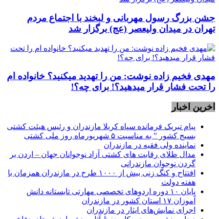
جشن بزرگ رسول مهربانی و لبخند با اجتماع مردم
تهران در میدان ولیعصر (عج) برگزار شد
مهدی فخیم زاده نوشت: من را تهدید میکنید؟ خانواده ام
را‌ تحت فشار قرار میدهید؟! برای چه؟!
اخرین اخبار
پیام تبریک فرمانده سپاه کربلا مازندران و رئیس هیئت کشتی
بسیج کشور ” به مناسبت ۵ شهریورماه روز ملی کشتی
نماينده ولی فقیه در مازندران
مدال طلای رقابت های کشتی آزاد نوجوانان جهان – اردن بر
گردن نوجوان مازندرانی
افتتاح و کنگ زنی بیش از ۱۰۰۰ طرح در مازندران همزمان با
هفته دولت
پایان ۱۰ دوره اردوهای تخصصی مهارتی تابستانه دانش
آموزان ۱۷ استان کشور در مازندران
اجرای نمایش‌های ایثار در مازندران