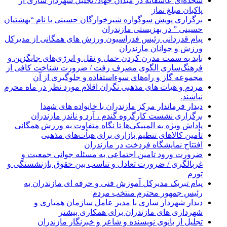
سجده‌ای عاشقانه در میدان جهاد/ تجلیل شهردار ساری از
پاکبان مبلغ نماز
برگزاری پویش سوگواره شیرخوارگان حسینی با نام “بهشتیان
حسینی ” در بهزیستی مازندران
پیام قدردانی رئیس فدراسیون ورزش های همگانی از مدیرکل
ورزش و جوانان مازندران
باید به سمت مدرن کردن حمل و نقل و انرژی‌های جایگزین و
فرهنگ‌سازی الگوی مصرف رفت / ضرورت شناخت کافی از
مجموعه گاز و راه‌های سوءاستفاده و جلوگیری از آن
مردم و هیات های مذهبی نگران اقلام مورد نظر در ماه محرم
نباشند.
دیدار فرماندار مرکز مازندران با خانواده های شهدا
برگزاری نشست کارگروه گندم ، آرد و ناندز مازندران
پاداش ویژه به المپیکی‌ها تا نگاه متفاوت به ورزش همگانی
تأمین کالاهای تنظیم بازاری برای هیأت‌های مذهبی
افتتاح نمایشگاه فردخت در مازندران
ضرورت ورود تامین اجتماعی به مسئله جوانی جمعیت و
غربالگری / ضرورت تعادل و تناسب بین حقوق بازنشستگی و
تورم
پیام تبریک مدیرکل آموزش فنی و حرفه ای مازندران به
رئیس جمهور محترم منتخب مردم
دیدار شهردار ساری با مدیر عامل سازمان همیاری و
شهرداری های مازندران برای همکاری بیشتر
تجلیل از بانوی نویسنده و شاعر و خبرنگار مازندران