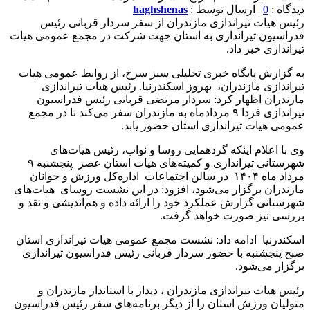
دیدگاه :
0
| ارسال توسط :
haghshenas
رئیس هیات تیراندازی مازندران از سفر سردار قربانی رئیس
فدراسیون تیراندازی به استان جهت شرکت در مجمع عمومی هیات
تیراندازی خبر داد.
به گزارش پایگاه خبری تحلیلی سبز سرخ، از روابط عمومی هیات
تیراندازی مازندران، بهروز اسکندرنیا. رئیس هیات تیراندازی
مازندران اظهار کرد: سردار مرتضی قربانی رئیس فدراسیون
تیراندازی فردا ۹ مردادماه به مازندران سفر می‌کند تا در مجمع
عمومی هیات تیراندازی استان حضور یابد.
وی با اعلام اینکه گردهمایی روسا و نواب، رئیس هیات‌های
شهرستانی تیراندازی و کمیته‌های هیات استان عصر پنجشنبه ۹
مرداد ماه ۱۴۰۴ در سالن اجتماعات اداره‌کل ورزش و جوانان
مازندران برگزار می‌شود، افزود: در این نشست روسای هیات‌های
شهرستانی گزارش عملکرد خود را ارائه داده و هم‌اندیشی و نقد و
بررسی نیز صورت خواهد گرفت.
اسکندرنیا ادامه داد: نشست مجمع عمومی هیات تیراندازی استان
صبح پنجشنبه با حضور سردار قربانی رئیس فدراسیون تیراندازی
برگزار می‌شود.
رئیس هیات تیراندازی مازندران ، دیدار با استاندار مازندران و
متولیان ورزش استان را از دیگر برنامه‌های سفر رئیس فدراسیون