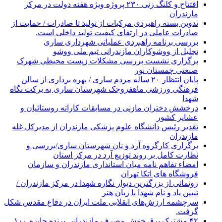
افتتاح و کلنگ زنی ۲۳۰ پروژه ویژه هفته دولت در مرکز
مازندران
تدوین بسته راهبردی مرکبات از تولید تا صادرات / حمایت از
صادرات عاملی در ارتقای کیفیت تولید داخلی است.
بررسی برنامه راهبردی عملیاتی شهرداری ساری
تجلیل از ووشوکاران مازندرانی تیم ملی ووشو
برگزاری نشست بررسی مشکلات زیست محیطی شهرک
صنعتی چمستان نور
پایان انتظار ۲۰ ساله مردم ساری / بهره برداری از سالن
فرهنگی ورزشی ماهفروجک شهرستان ساری به برکت نگاه
شهدا
درخشش دختران مازنی در مسابقات کاراته روستائیان و
عشایر کشور
تقدیر رئیس دانشگاه علوم پزشکی مازندران از مدیرکل غله
مازندران
برگزاری کارگروه آرد و نان شهرستان ساری/بررسی و
نظارت کامل بر روند توزیع آرد در مرکز استان
امضاء تفاهم نامه میان استانداری مازندران و سازمان
فروشگاه های اتکا تهران
رونمائی از بزرگترین دیوار نگاره شهدا در مرکز مازندران /
تبیین یاد و نام شهدا با زبان هنر
سرچشمه ارزش‌های انقلابی ملت ایران در دفاع مقدس شکل
گرفت.
۴۲ مشترک برق خوش مصرف مازندرانی برنده جایزه ۱۰۰