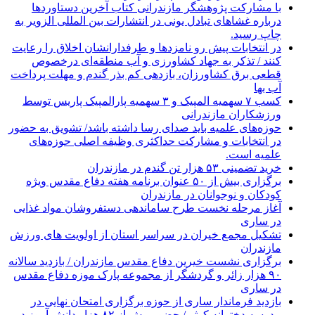
با مشارکت پژوهشگر مازندرانی كتاب آخرین دستاوردها
درباره غشاهای تبادل یونی در انتشارات بین المللی الزویر به
چاپ رسید.
در انتخابات پیش رو نامزدها و طرفدارانشان اخلاق را رعایت
کنند / تذکر به جهاد کشاورزی و آب منطقه‌ای درخصوص
قطعی برق کشاورزان، بازدهی کم بذر گندم و مهلت پرداخت
آب بها
کسب ۷ سهمیه المپیک و ۳ سهمیه پارالمپیک پاریس توسط
ورزشکاران مازندرانی
حوزه‌های علمیه باید صدای رسا داشته باشد/ تشویق به حضور
در انتخابات و مشارکت حداکثری وظیفه اصلی حوزه‌های
علمیه است.
خرید تضمینی ۵۳ هزار تن گندم در مازندران
برگزاری بیش از ۵۰ عنوان برنامه هفته دفاع مقدس ویژه
کودکان و نوجوانان در مازندران
آغاز مرحله نخست طرح ساماندهی دستفروشان مواد غذایی
در ساری
تشکیل مجمع خیران در سراسر استان از اولویت های ورزش
مازندران
برگزاری نشست خیرین دفاع مقدس مازندران / بازدید سالانه
۹۰ هزار زائر و گردشگر از مجموعه پارک موزه دفاع مقدس
در ساری
بازدید فرماندار ساری از حوزه برگزاری امتحان نهایی در
مدرسه دخترانه کوثر / حضور بیش از ۸۲ هزار دانش آموز در