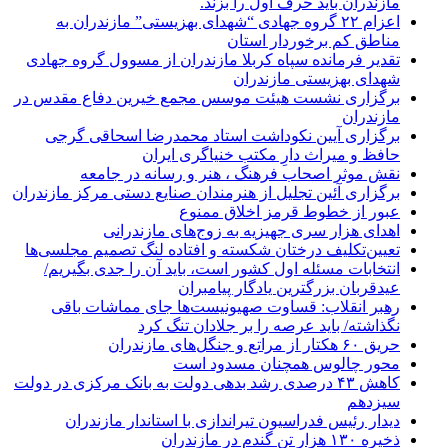
مازندران باید حرف اول را بزند.
اعزام ۲۲ گروه جهادی “شهدای بهزیستی” مازندران به
مناطق کم برخوردار استان
تقدیر فرمانده سپاه کربلا مازندران از مسوول گروه جهادی
شهدای بهزیستی مازندران
برگزاری نشست هیئت موسس مجمع خیرین دفاع مقدس در
مازندران
برگزاری آیین نکوداشت استاد محمدرضا اسحاقی گرجی
حافظ و میراث دارِ مکتب خنیاگری ایران
نقش موثر اصحاب فرهنگ ، هنر و رسانه در جامعه
برگزاری آئین تجلیل از هنرمندان صنایع دستی مرکز مازندران
عبور از خطوط قرمز اخلاق ممنوع
اهدای هزار سری جهیزیه به زوج‌های مازندرانی
تعیین‌تکلیف درختان شکسته و افتاده لنگ تصمیم مجلسی‌ها
انتخابات مسئله اول کشور است، باید آن را جدی بگیریم/
عیدقربان بزرگترین یادگار پیامبران
رهبر انقلاب: قساوت صهیونیست‌ها جای مماشات باقی
نگذاشته/ باید عرصه را بر جلادان تنگ کرد
حریق ۶۰ هکتار از مراتع و جنگل‌های مازندران
محور چالوس همچنان مسدود است
کاهش ۴۳ درصدی رشد بدهی دولت به بانک مرکزی در دولت
سیزدهم
دیدار رئیس فدراسیون تیراندازی با استاندار مازندران
ذخیره ۱۳۰ هزار تن گندم در مازندران