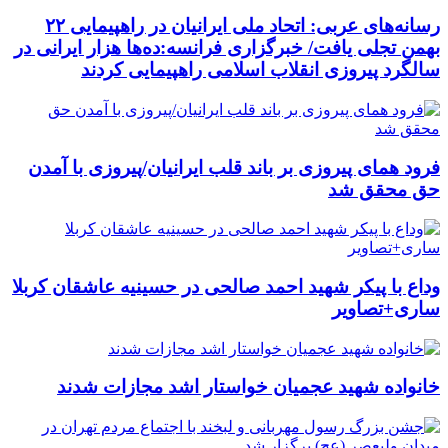
رسانه‌های عربی: اتحاد ملی ایرانیان در راهپیمایی ۲۲
بهمن تجلی یافت/ خبرگزاری فرانسه:ده‌ها هزار ایرانی در
سالگرد پیروزی انقلاب اسلامی راهپیمایی کردند
فرود همای پیروزی بر باند قلب ایرانیان/پیروزی با آمدن
حق محقق شد
وداع با پیکر شهید احمد صالحی‌ در حسینیه عاشقان کربلا
ساری+تصاویر
خانواده شهید عجمیان خواستار اشد مجازات شدند