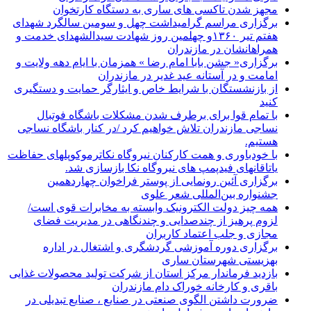
مجهز شدن تاکسی های ساری به دستگاه کارتخوان
برگزاری مراسم گرامیداشت چهل و سومین سالگرد شهدای
هفتم تیر ۱۳۶۰و چهلمین روز شهادت سیدالشهدای خدمت و
همراهانشان در مازندران
برگزاری« جشن بابا امام رضا » همزمان با ایام دهه ولایت و
امامت و در آستانه عید غدیر در مازندران
از بازنشستگان با شرایط خاص و ایثارگر حمایت و دستگیری
کنید
با تمام قوا برای برطرف شدن مشکلات باشگاه فوتبال
نساجی مازندران تلاش خواهیم کرد /در کنار باشگاه نساجی
هستیم.
با خودباوری و همت کارکنان نیروگاه نکاترموکوپلهای حفاظت
یاتاقانهای فیدپمپ های نیروگاه نکا بازسازی شد.
برگزاری آئین رونمایی از پوستر فراخوان چهاردهمین
جشنواره بین‌المللی شعر علوی
همه چیز دولت الکترونیک وابسته به مخابرات قوی است/
لزوم پرهیز از چندصدایی و چندنگاهی در مدیریت فضای
مجازی و جلب اعتماد کاربران
برگزاری دوره آموزشی گردشگری و اشتغال در اداره
بهزیستی شهرستان ساری
بازدید فرماندار مرکز استان از شرکت تولید محصولات غذایی
باقری و کارخانه خوراک دام مازندران
ضرورت داشتن الگوی صنعتی در صنایع ، صنایع تبدیلی در