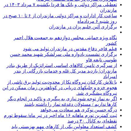
تعطیلی مراکز دولتی و بانک ها فردا یکشنبه ۷ مرداد ۱۴۰۳ در
مازندران
ساعت کار ادارات و مراکز دولتی مازندران از ۶ تا ۱۰ صبح در
روز شنبه ۶ مردادماه
برگزاری آئین حلیم پزان در مازندران
نگاه ویژه حمایتی مجلس دوازدهم به جمعیت هلال احمر
کشور
فیلم فاخر دفاع مقدس در مازندران تولید می شود
برگزاری نشست یادواره ملی سرلشکر شهید محمد حسن
طوسی نابغه فاو
از سرگیری تامین کالاهای اساسی استراتژیک از طریق بنادر
مازندران/ بازدید مدیر کل غله و خدمات بازرگانی از بندر
امیرآباد
با تلاش کارکنان نیروگاه نکا از محدودیت تولید برق ناشی از
هجوم خزه و جلبکهای دریایی در کوتاهترین زمان ممکن در این
نیروگاه پیشگیری شد.
اگر به نماز توجه شود نیازی به پیگیری و تاکید در انجام دیگر
کارها نداریم / مسئولان دغدغه نماز را داشته باشند
درگه حسین نوکری هم سعادت می‌خواهد
ثبت کمترین تورم ماهانه ۱۶ ماه اخیر در تیر ماه/ سقوط تورم
نقطه‌ای به کانال ۳۰ درصد
کشف استعداد معلولین یکی از کارهای مهم بهزیستی باید