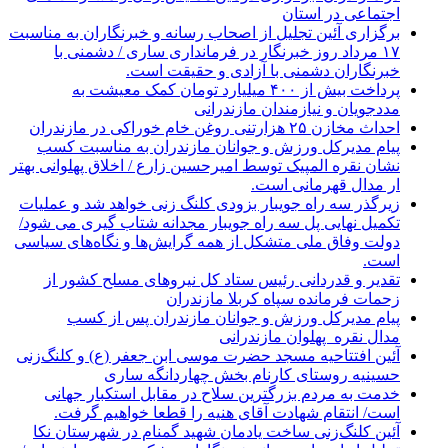
اجتماعی در استان
برگزاری آئین تجلیل از اصحاب رسانه و خبرنگاران به مناسبت
۱۷ مرداد روز خبرنگار در فرمانداری ساری / دشمنی با
خبرنگاران دشمنی با آزادی و حقیقت است.
پرداخت بیش از ۴۰۰ میلیارد تومان کمک معیشت به
مددجویان و نیازمندان مازندرانی
احداث مخازن ۲۵ هزارتنی روغن خام خوراکی در مازندران
پیام مدیرکل ورزش و جوانان مازندران به مناسبت کسب
نشان نقره المپیک توسط امیرحسین زارع / اخلاق پهلوانی بهتر
ار مدال قهرمانی است.
زیرگذر سه راه جویبار بزودی کلنگ زنی خواهد شد و عملیات
تکمیل نهایی پل سه راه جویبار مجدانه شتاب گیری می شود/
دولت وفاق ملی متشکل از همه گرایش‌ها و نگاه‌های سیاسی
است.
تقدیر و قدردانی رئیس ستاد کل نیرو‌های مسلح کشور از
زحمات فرمانده سپاه کربلا مازندران
پیام مدیرکل ورزش و جوانان مازندران پس از کسب
مدال نقره پهلوان مازندرانی
آئین افتتاحیه مسجد حضرت موسی ابن جعفر (ع) و کلنگ‌زنی
حسینیه روستای کارنام بخش چهاردانگه ساری
خدمت به مردم بزرگترین سلاح در مقابل استکبار جهانی
است/ انتقام شهادت آقای هنیه را قطعا خواهیم گرفت.
آئین کلنگ‌زنی ساخت یادمان شهید گمنام در شهرستان نکا