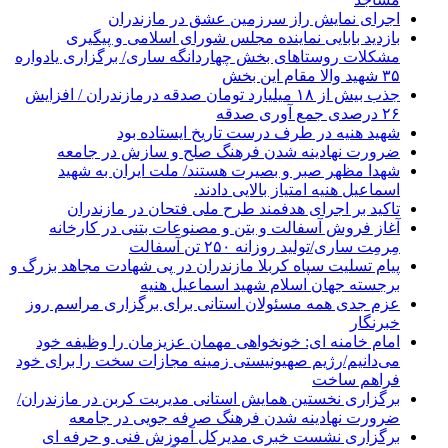
اجرای نمایش راز سرزمین عشق در مازندران
بازدید بابایی نماینده مجلس شورای اسلامی و پیگیری
مشکلات روستاهای بخش چهاردانگه ساری/ برگزاری یادواره
۳۵ شهید والا مقام این بخش
جذب بیش از ۱۸ میلیارد تومان صدقه درمازندران / افزایش
۲۶ درصدی جمع آوری صدقه
شهید هنیه در طرف درست تاریخ ایستاده بود
ضرورت نهادینه شدن فرهنگ صلح و سازش در جامعه
شهدا مظهر صبر و بصیرت هستند/ ملت ایران به شهید
اسماعیل هنیه امتیاز بالایی دادند.
تاکید بر اجرای هدفمند طرح ملی فتحان در مازندران
آغاز فروش آسفالت و بتن و مصنوعات بتنی در کارخانه
مِرمِت ساری/تولید روزانه ۲۵۰ تن آسفالت
پیام تسلیت سپاه کربلا مازندران در پی شهادت مجاهد بزرگ و
برجسته جهان اسلام شهید اسماعیل هنیه
عزم جدی همه مسئولان استانی برای برگزاری مراسم روز
خبرنگار
امام خامنه ای: خونخواهی مهمان عزیزمان را وظیفه خود
می‌دانیم/رژیم صهیونیستی زمینه مجازات سخت را برای خود
فراهم ساخت
برگزاری نخستین همایش استانی مدیریت کربن در مازندران/
ضرورت نهادینه شدن فرهنگ صرفه جویی در جامعه
برگزاری نشست خبری مدیرکل آموزش فنی و حرفه ای