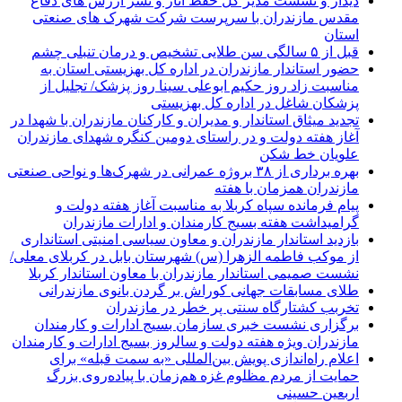
دیدار و نشست مدیر کل حفظ آثار و نشر ارزش های دفاع
مقدس مازندران با سرپرست شرکت شهرک های صنعتی
استان
قبل از ۵ سالگی سن طلایی تشخیص و درمان تنبلی چشم
حضور استاندار مازندران در اداره کل بهزیستی استان به
مناسبت زاد روز حکیم ابوعلی سینا روز پزشک/ تجلیل از
پزشکان شاغل در اداره کل بهزیستی
تجدید میثاق استاندار و مدیران و کارکنان مازندران با شهدا در
آغاز هفته دولت و در راستای دومین کنگره شهدای مازندران
علویان خط شکن
بهره برداری از ۳۸ بروژه عمرانی در شهرک‌ها و نواحی صنعتی
مازندران همزمان با هفته
پیام فرمانده سپاه کربلا به مناسبت آغاز هفته دولت و
گرامیداشت هفته بسیج کارمندان و ادارات مازندران
بازدید استاندار مازندران و معاون سیاسی امنیتی استانداری
از موکب فاطمه الزهرا (س) شهرستان بابل در کربلای معلی/
نشست صمیمی استاندار مازندران با معاون استاندار کربلا
طلای مسابقات جهانی کوراش بر گردن بانوی مازندرانی
تخربب کشتارگاه سنتی پر خطر در مازندران
برگزاری نشست خبری سازمان بسیج ادارات و کارمندان
مازندران ویژه هفته دولت و سالروز بسیج ادارات و کارمندان
اعلام راه‌اندازی پویش بین‌المللی «به سمت قبله» برای
حمایت از مردم مظلوم غزه هم‌زمان با پیاده‌روی بزرگ
اربعین حسینی