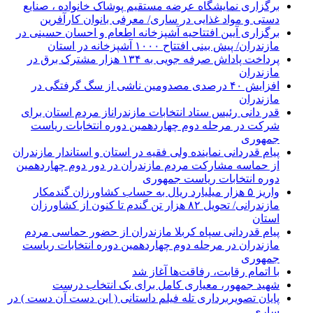
برگزاری نمایشگاه عرضه مستقیم پوشاک خانواده ، صنایع
دستی و مواد غذایی در ساری/ معرفی بانوان کارآفرین
برگزاری آیین افتتاحیه آشپزخانه اطعام و احسان حسینی در
مازندران/ پیش بینی افتتاح ۱۰۰۰ آشپزخانه در استان
پرداخت پاداش صرفه جویی به ۱۳۴ هزار مشترک برق در
مازندران
افزایش ۴۰ درصدی مصدومین ناشی از سگ گرفتگی در
مازندران
قدر دانی رئیس ستاد انتخابات مازندراناز مردم استان برای
شرکت در مرحله دوم چهاردهمین دوره انتخابات ریاست
جمهوری
پیام قدردانی نماینده ولی فقیه در استان و استاندار مازندران
از حماسه مشارکت مردم مازندران در دور دوم چهاردهمین
دوره انتخابات ریاست جمهوری
واریز ۵ هزار میلیارد ریال به حساب کشاورزان گندمکار
مازندرانی/ تحویل ۸۲ هزار تن گندم تا کنون از کشاورزان
استان
پیام قدردانی سپاه کربلا مازندران از حضور حماسی مردم
مازندران در مرحله دوم چهاردهمین دوره انتخابات ریاست
جمهوری
با اتمام رقابت، رفاقت‌ها آغاز شد
شهید جمهور، معیاری کامل برای یک انتخاب درست
پایان تصویربرداری تله فیلم داستانی ( این دست آن دست ) در
ساری