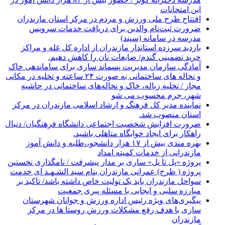
این امتحانات
افتتاح طرح ملی ورزش و مردم در مرکز استان مازندران
ضرورت ثبت‌نام والدین برای دریافت خدمات سرویس
مدرسه در سامانه (سپند)
بازدید سرزده استاندار مازندران از اداره کل غله و مراکز
خرید تضمینی گندم/ ضایعات نان را کاهش دهیم.
آمادگی سازمان مدیریت پسماند ساری برای ساماندهی خاک
و نخاله های ساختمانی به صورت ۲۴ ساعته و تخلیه در مکانی
مجاز / تخلیه زباله، خاک و نخاله‌های ساختمانی در حاشیه
شهر، جرم محسوب می شو
نماینده مدیر کل فرهنگ و ارشاد اسلامی مازندران در مرکز
استان منصوب شد.
ضرورت افزایش شخصیت اجتماعی دانشگاه فرهنگیان/ دنبال
راهکار برای ایجاد خوابگاه متاهلی باشید.
بهره مندی بیش از ۱۷ هزار دانشجو،،طلبه و دانش آموز
مازندرانی از خدمات کمیته امداد
پروژه «پل تا پل» ساری بر مدار پیشرفت / نامگذاری نخستین
پروژه ( طرح) عمرانی مازندران بنام سید الشـهـد ای خدمت
سواحل مازندران باید یک تولیت خاص داشته باشد/ تاکید بر
مبارزه سلبی و ایجابی با مسئله پیری جمعیت
پیگیری‌های ویژه رئیس اداره ورزش و جوانان شهرستان
ساری با هدف رفع مشکلات ورزش روستا ها در مرکز
مازندران