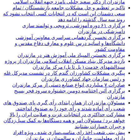
مازندران از دکتر سعید جلیلی نامزد جبهه انقلاب اسلامی
تاکید بر تعظیم و حل مشکلات جامعه بازنشستگان / تمام
سعی دشمنان این است که در انتخابات کسی انتخاب نشود که
روند سه سال گذشته را ادامه دهد
برگزاری ۶۱ دوره آموزشی، ترویجی و توانمند سازی
دامپزشکی در مازندران
برگزاری نخسین گردهمایی سراسری معاونین آموزشی
دانشگاه‌ها و اساتید درس علوم و معارف دفاع مقدس و
مقاومت کشور
برگزاری نخستین المپیاد ملی آموزش هنر در مازندران
بازدید مدیرکل بنیاد مسکن انقلاب اسلامی مازندران از پروژه
سیدالشهدای خدمت ( پل تا پل) مرکز مازندران
پیگیری مشکلات کشاورزان گندم کار در نشست مدیرکل غله
و رئیس سازمان جهاد کشاورزی مازندران
صادرات ۷ میلیاردی انواع صنایع دستی از مرکز مازندران
برگزاری آئین اختتامیه دومین جشنواره سرود فجر بسیج
مازندران
مسئولان مازندران از همان ابتدای رآی گیری پای صندوق های
شعب رآی آماده شدند و رآی خود را به صندوق انداختند.
مشارکت حداکثری در انتخابات عزت و صلابت ایران را بالا
خواهد برد / مسئولان امر و همه دستگاه‌ها به کمک سیل‌زدگان
و جبران خسارات بشتابند
پیش بینی شعب اخذ رای مناسب‌سازی شده ، ویژه افراد
دارای معلولیت، جانبازان و سالمندان در مازندران