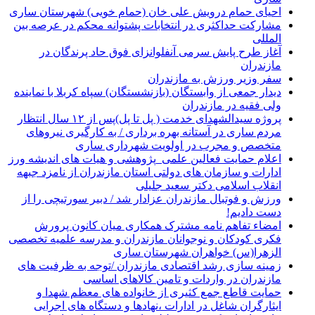
احیای حمام درویش علی خان (حمام خویی) شهرستان ساری
مشارکت حداکثری در انتخابات پشتوانه محکم در عرصه بین
المللی
آغاز طرح پایش سرمی آنفلوانزای فوق حاد پرندگان در
مازندران
سفر وزیر ورزش به مازندران
دیدار جمعی از وابستگان (بازنشستگان) سپاه کربلا با نماینده
ولی فقیه در مازندران
پروژه سیدالشهدای خدمت ( پل تا پل)پس از ۱۲ سال انتظار
مردم ساری در آستانه بهره برداری / به کارگیری نیروهای
متخصص و مجرب در اولویت شهرداری ساری
اعلام حمایت فعالین علمی_پژوهشی و هیات های اندیشه ورز
ادارات و سازمان های دولتی استان مازندران از نامزد جبهه
انقلاب اسلامی دکتر سعید جلیلی
ورزش و فوتبال مازندران عزادار شد / دبیر سورتیچی را از
دست دادیم!
امضاء تفاهم نامه مشترک همکاری میان کانون پرورش
فکری کودکان و نوجوانان مازندران و مدرسه علمیه تخصصی
الزهرا(س) خواهران شهرستان ساری
زمینه سازی رشد اقتصادی مازندران /توجه به ظرفیت های
مازندران در واردات و تامین کالاهای اساسی
حمایت قاطع جمع کثیری از خانواده های معظم شهدا و
ایثارگران شاغل در ادارات ،نهادها و دستگاه های اجرایی