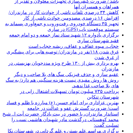
باشد / ضرورت کیفی‌سازی تجهیزات معلولان و تقدیر از
همراهان و همسران آنها
کاهش ۳۴ درصدی تلفات ناشی از حوادث كار در مازندران/
افزایش ۱۶ درصدی مصدومین حوادث ناشی از کار
تجهیز ۳۵ دستگاه خودروی رفت‌وروب و جمع‌آوری پسماند به
سیستم موقعیت یاب (GPS) در ساری
برگزاری یادواره ۱۲ شهید ستاد نماز جمعه و دو امام جمعه
فقید شهرستان ساری
حجاب، میوه عفاف و عفاف، ریشه حجاب است
غرق شدن ۱۱۸نفر در مازندران/ توصيه هايی برای پيشگيری
از غرق شدن
بهره برداری بیش از ۱۳۰ طرح ویژه مددجویان بهزیستی در
مازندران
عقیم سازی و حذف فیزیکی سگ های بلا صاحب و دیگر
روش ها روش مفیدی نیست هزینه سنگینی هم دارد/ به سگ
های بلا صاحب غذا ندهید.
پرداخت ۷۳۵ میلیون تومان تسهیلات اشتغال زایی در
شهرستان تنکابن
بهترین عزاداری برای امام حسین (ع) مبارزه با ظلم و فساد
است/ ضرورت گسترش عفو و عدالت در جامعه
استاندار مازندران، با حضور در بیت یادگار حضرت آیت ا.. شیخ
محمد کوهستانی درگذشت مادر شهیدان هاشمی نسب را
تسلیت گفت:
برگزاری مراسم علم بستن و علم گردانی در شهرستان نکا