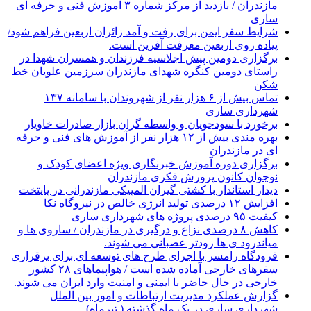
مازندران / بازدید از مرکز شماره ۳ آموزش فنی و حرفه ای
ساری
شرایط سفر ایمن برای رفت و آمد زائران اربعین فراهم شود/
پیاده روی اربعین معرفت آفرین است.
برگزاری دومین پیش اجلاسیه فرزندان و همسران شهدا در
راستای دومین کنگره شهدای مازندران سرزمین علویان خط
شکن
تماس بیش از ۶ هزار نفر از شهروندان با سامانه ۱۳۷
شهرداری ساری
برخورد با سودجویان و واسطه گران بازار صادرات خاویار
بهره مندی بیش از ۱۲ هزار نفر از آموزش های فنی و حرفه
ای در مازندران
برگزاری دوره آموزش خبرنگاری ویژه اعضای کودک و
نوجوان کانون پرورش فکری مازندران
دیدار استاندار با کشتی گیران المپیکی مازندرانی در پایتخت
افزایش ۱۲ درصدی تولید انرژی خالص در نیروگاه نکا
کیفیت ۹۵ درصدی پروژه های شهرداری ساری
کاهش ۸ درصدی نزاع و درگیری در مازندران / ساروی ها و
میاندرود ی ها زودتر عصبانی می شوند.
فرودگاه رامسر با اجرای طرح های توسعه ای برای برقراری
سفرهای خارجی آماده شده است / هواپیماهای ۲۸ کشور
خارجی در حال حاضر با ایمنی و امنیت وارد ایران می شوند.
گزارش عملکرد مدیریت ارتباطات و امور بین الملل
شهرداری ساری در یک ماه گذشته ( تیرماه)