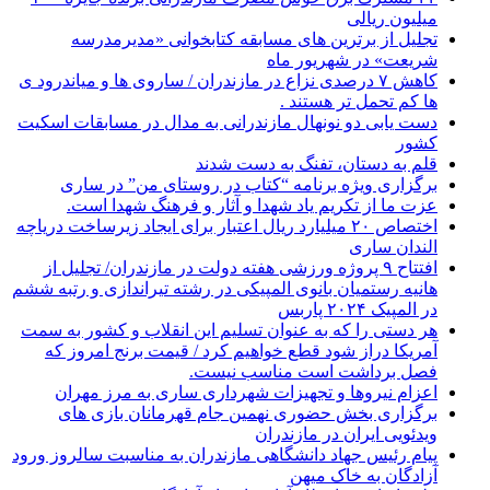
میلیون ریالی
تجلیل از برترین های مسابقه کتابخوانی «مدیرمدرسه
شریعت» در شهریور ماه
کاهش ۷ درصدی نزاع در مازندران / ساروی ها و میاندرود ی
ها کم تحمل تر هستند‌ .
دست یابی دو نونهال مازندرانی به مدال در مسابقات اسکیت
کشور
قلم به دستان، تفنگ به دست شدند
برگزاری ویژه برنامه “کتاب در روستای من” در ساری
عزت ما از تکریم یاد شهدا و آثار و فرهنگ شهدا است.
اختصاص ۲۰ میلیارد ریال اعتبار برای ایجاد زیرساخت دریاچه
الندان ساری
افتتاح ۹ پروژه ورزشی هفته دولت در مازندران/ تجلیل از
هانیه رستمیان بانوی المپیکی در رشته تیراندازی و رتبه ششم
در المپیک ۲۰۲۴ پاربس
هر دستی را که به عنوان تسلیم این انقلاب و کشور به سمت
آمريکا دراز شود قطع خواهیم کرد / قیمت برنج امروز که
فصل برداشت است مناسب نیست.
اعزام نیروها و تجهیزات شهرداری ساری به مرز مهران
برگزاری بخش حضوری نهمین جام قهرمانان بازی های
ویدئویی ایران در مازندران
پیام رئیس جهاد دانشگاهی مازندران به مناسبت سالروز ورود
آزادگان به خاک میهن