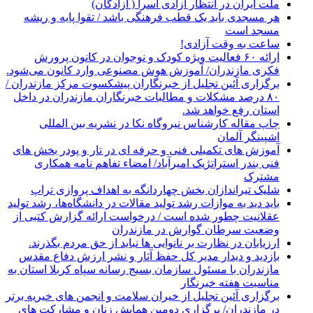
ملت ایران در انتظار آزادی اسرا ( آزادگان)
هر مسجدی باید یک قطب فرهنگی باشد / تقوا پایه و ریشه
مسجد است
ساعت به وقت آزادی!
ارائه ۶۰ فعالیت ویژه کودک و نوجوان در کانون پرورش
فکری مازندران/ آموزش هوش مصنوعی وارد کانون می‌شود.
برگزاری آئین تجلیل از خبرنگاران پیشکسوت مرکز مازندران /
۸۰ درصد مشکلات و مطالبات خبرنگاران مازندران در داخل
استان رفع خواهد شد.
چاپ مقاله کارشناس نيروگاه نكا در نشریه بین المللی
اشپینگر آلمان
آموزش های تکمیلی فنی و حرفه ای در تار و پودر بخش های
فنی بندر استراتژیک امیرآباد/ امضاء تفاهم نامه همکاری
مشترک
شلیک تیراندازان بخش چهاردانگه به اهداف پروازی تراپ
باید دید به موازات رشد تولید مقالات در دانشگاه‌ها، رشد تولید
عقلانیت چطور شده است / درخواست ارائه گزارش کتبی از
وضعیت سرطان گوارش در مازندران
ارزیابان در نظارت بر نانوایی ها نباید از حق مردم بگذرند.
بازدید و دیدار مدیر کل حفظ آثار و نشر ارزش دفاع مقدس
مازندران با مسئول سازمان بسیج رسانه سپاه کربلا استان به
مناسبت هفته خبرنگار
برگزاری آئین تجلیل از خیران سلامت و انجمن های خیریه برتر
در مازندران/ برگزاری دومین همایش زنان و مشارکت های