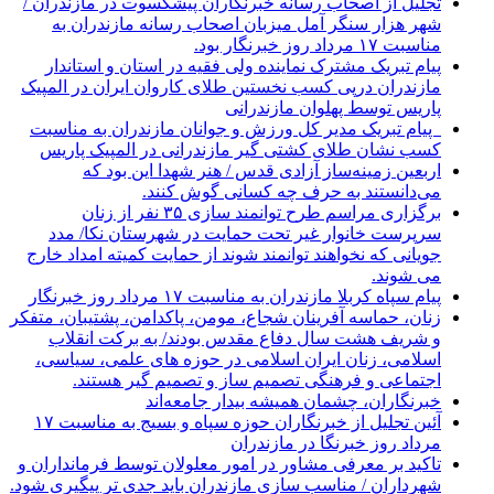
تجلیل از اصحاب رسانه خبرنگاران پیشکسوت در مازندران /
شهر هزار سنگر آمل میزبان اصحاب رسانه مازندران به
مناسبت ۱۷ مرداد روز خبرنگار بود.
پیام تبریک مشترک نماینده ولی فقیه در استان و استاندار
مازندران درپی کسب نخستین طلای کاروان ایران در المپیک
پاریس توسط پهلوان مازندرانی
‍ ‍ پیام تبریک مدیر کل ورزش و جوانان مازندران به مناسبت
کسب نشان طلای کشتی گیر مازندرانی در المپیک پاریس
اربعین زمینه‌ساز آزادی قدس / هنر شهدا این بود که
می‌دانستند به حرف چه کسانی گوش کنند.
برگزاری مراسم طرح توانمند سازی ۳۵ نفر از زنان
سرپرست خانوار غیر تحت حمایت در شهرستان نکا/ مدد
جویانی که نخواهند توانمند شوند از حمایت کمیته امداد خارج
می شوند.
پیام سپاه کربلا مازندران به مناسبت ۱۷ مرداد روز خبرنگار
زنان، حماسه آفرینان شجاع، مومن، پاکدامن، پشتیبان، متفکر
و شریف هشت سال دفاع مقدس بودند/ به برکت انقلاب
اسلامی، زنان ایران اسلامی در حوزه های علمی، سیاسی،
اجتماعی و فرهنگی تصمیم ساز و تصمیم گیر هستند.
خبرنگاران، چشمان همیشه بیدار جامعه‌اند
آئین تجلیل از خبرنگاران حوزه سپاه و بسیج به مناسبت ۱۷
مرداد روز خبرنگا در مازندران
تاکید بر معرفی مشاور در امور معلولان توسط فرمانداران و
شهرداران / مناسب سازی مازندران باید جدی تر پیگیری شود.