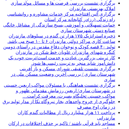
برگزاری نشست بررسی فرصت ها و مسائل مولد سازی
املاک بهزیستی مازندران
برگزاری آئین افتتاحیه مرکز خدمات مشاوره و روانشناسی
راه زندگی (رز)در کتابخانه مرکز استان
حمایت تسهیلاتی و آموزشی بسیج سازندگی از مشاغل خانگی
صنایع دستی شهرستان ساری
ذخیره استراتژیک ۱۷۵ هزار تن گندم در سیلوهای مازندران
ساعت کاری مراکز دولتی مازندران ۶ تا ۱۰ صبح می باشد.
تولید ۴۰ قصه کودک و نوجوان دفاع مقدس در راستای دومین
کنگره شهدای مازندران علویان خط شکن در مازندران
کار تربیتی بزرگترین عبادت و خدمت است/تربیت خوب یک
دانش‌آموز شاید منجر به تربیت رئیسی‌ها شود.
برگزاری ‌نشست تلفیقی شورای مسکن و باز آفرینی
شهرستان ساری / بررسی آخرین وضعیت مسکن ملی در
ساری
برگزاری نشست هماهنگی با مسئولان مواکب اربعین حسینی
در شهرستان ساری/ اربعین رزمایشِ مقدماتیِ ظهور و
مواکب حسینی تجلیگاه بصیرت، معرفت کرامت…
جلوگیری از خروج واحدهای بخار نیروگاه نکا از مدار تولید برق
در زمان اوج مصرف
پرداخت ۱۱ هزار میلیارد ریال از مطالبات گندم کاران
مازندرانی
مساجد باید قرآنی باشند / تاکید بر حذف اختلافات در ارکان
مساجد