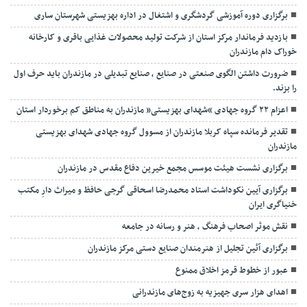
برگزاری دوره آموزشی گردشگری و اشتغال در اداره بهزیستی شهرستان ساری
بازدید فرماندار مرکز استان از شرکت تولید محصولات غذایی باقری و کارخانه
خوراک دام مازندران
ضرورت داشتن الگوی صنعتی در صنایع ، صنایع تبدیلی در مازندران باید حرف اول
را بزند.
اعزام ۲۲ گروه جهادی “شهدای بهزیستی” مازندران به مناطق کم برخوردار استان
تقدیر فرمانده سپاه کربلا مازندران از مسوول گروه جهادی شهدای بهزیستی
مازندران
برگزاری نشست هیئت موسس مجمع خیرین دفاع مقدس در مازندران
برگزاری آیین نکوداشت استاد محمدرضا اسحاقی گرجی حافظ و میراث دارِ مکتب
خنیاگری ایران
نقش موثر اصحاب فرهنگ ، هنر و رسانه در جامعه
برگزاری آئین تجلیل از هنرمندان صنایع دستی مرکز مازندران
عبور از خطوط قرمز اخلاق ممنوع
اهدای هزار سری جهیزیه به زوج‌های مازندرانی