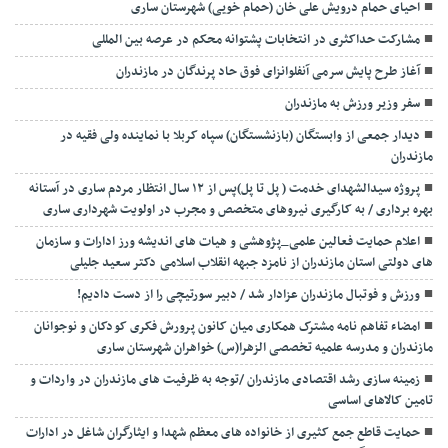
احیای حمام درویش علی خان (حمام خویی) شهرستان ساری
مشارکت حداکثری در انتخابات پشتوانه محکم در عرصه بین المللی
آغاز طرح پایش سرمی آنفلوانزای فوق حاد پرندگان در مازندران
سفر وزیر ورزش به مازندران
دیدار جمعی از وابستگان (بازنشستگان) سپاه کربلا با نماینده ولی فقیه در
مازندران
پروژه سیدالشهدای خدمت ( پل تا پل)پس از ۱۲ سال انتظار مردم ساری در آستانه
بهره برداری / به کارگیری نیروهای متخصص و مجرب در اولویت شهرداری ساری
اعلام حمایت فعالین علمی_پژوهشی و هیات های اندیشه ورز ادارات و سازمان
های دولتی استان مازندران از نامزد جبهه انقلاب اسلامی دکتر سعید جلیلی
ورزش و فوتبال مازندران عزادار شد / دبیر سورتیچی را از دست دادیم!
امضاء تفاهم نامه مشترک همکاری میان کانون پرورش فکری کودکان و نوجوانان
مازندران و مدرسه علمیه تخصصی الزهرا(س) خواهران شهرستان ساری
زمینه سازی رشد اقتصادی مازندران /توجه به ظرفیت های مازندران در واردات و
تامین کالاهای اساسی
حمایت قاطع جمع کثیری از خانواده های معظم شهدا و ایثارگران شاغل در ادارات