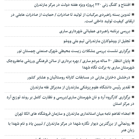
افتتاح و کلنگ زنی ۲۳۰ پروژه ویژه هفته دولت در مرکز مازندران
تدوین بسته راهبردی مرکبات از تولید تا صادرات / حمایت از صادرات عاملی در
ارتقای کیفیت تولید داخلی است.
بررسی برنامه راهبردی عملیاتی شهرداری ساری
تجلیل از ووشوکاران مازندرانی تیم ملی ووشو
برگزاری نشست بررسی مشکلات زیست محیطی شهرک صنعتی چمستان نور
پایان انتظار ۲۰ ساله مردم ساری / بهره برداری از سالن فرهنگی ورزشی ماهفروجک
شهرستان ساری به برکت نگاه شهدا
درخشش دختران مازنی در مسابقات کاراته روستائیان و عشایر کشور
تقدیر رئیس دانشگاه علوم پزشکی مازندران از مدیرکل غله مازندران
برگزاری کارگروه آرد و نان شهرستان ساری/بررسی و نظارت کامل بر روند توزیع آرد
در مرکز استان
امضاء تفاهم نامه میان استانداری مازندران و سازمان فروشگاه های اتکا تهران
رونمائی از بزرگترین دیوار نگاره شهدا در مرکز مازندران / تبیین یاد و نام شهدا با
زبان هنر