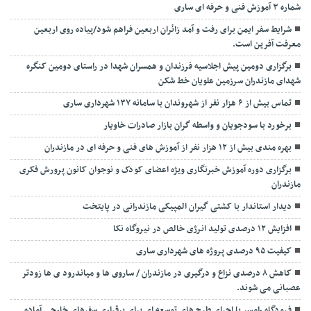
شماره ۳ آموزش فنی و حرفه ای ساری
شرایط سفر ایمن برای رفت و آمد زائران اربعین فراهم شود/پیاده روی اربعین
معرفت آفرین است.
برگزاری دومین پیش اجلاسیه فرزندان و همسران شهدا در راستای دومین کنگره
شهدای مازندران سرزمین علویان خط شکن
تماس بیش از ۶ هزار نفر از شهروندان با سامانه ۱۳۷ شهرداری ساری
برخورد با سودجویان و واسطه گران بازار صادرات خاویار
بهره مندی بیش از ۱۲ هزار نفر از آموزش های فنی و حرفه ای در مازندران
برگزاری دوره آموزش خبرنگاری ویژه اعضای کودک و نوجوان کانون پرورش فکری
مازندران
دیدار استاندار با کشتی گیران المپیکی مازندرانی در پایتخت
افزایش ۱۲ درصدی تولید انرژی خالص در نیروگاه نکا
کیفیت ۹۵ درصدی پروژه های شهرداری ساری
کاهش ۸ درصدی نزاع و درگیری در مازندران / ساروی ها و میاندرود ی ها زودتر
عصبانی می شوند.
فرودگاه رامسر با اجرای طرح های توسعه ای برای برقراری سفرهای خارجی آماده