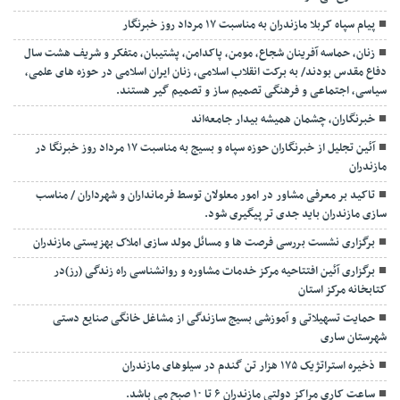
پیام سپاه کربلا مازندران به مناسبت ۱۷ مرداد روز خبرنگار
زنان، حماسه آفرینان شجاع، مومن، پاکدامن، پشتیبان، متفکر و شریف هشت سال
دفاع مقدس بودند/ به برکت انقلاب اسلامی، زنان ایران اسلامی در حوزه های علمی،
سیاسی، اجتماعی و فرهنگی تصمیم ساز و تصمیم گیر هستند.
خبرنگاران، چشمان همیشه بیدار جامعه‌اند
آئین تجلیل از خبرنگاران حوزه سپاه و بسیج به مناسبت ۱۷ مرداد روز خبرنگا در
مازندران
تاکید بر معرفی مشاور در امور معلولان توسط فرمانداران و شهرداران / مناسب
سازی مازندران باید جدی تر پیگیری شود.
برگزاری نشست بررسی فرصت ها و مسائل مولد سازی املاک بهزیستی مازندران
برگزاری آئین افتتاحیه مرکز خدمات مشاوره و روانشناسی راه زندگی (رز)در
کتابخانه مرکز استان
حمایت تسهیلاتی و آموزشی بسیج سازندگی از مشاغل خانگی صنایع دستی
شهرستان ساری
ذخیره استراتژیک ۱۷۵ هزار تن گندم در سیلوهای مازندران
ساعت کاری مراکز دولتی مازندران ۶ تا ۱۰ صبح می باشد.