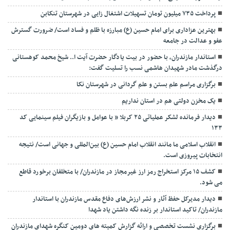
پرداخت ۷۳۵ میلیون تومان تسهیلات اشتغال زایی در شهرستان تنکابن
بهترین عزاداری برای امام حسین (ع) مبارزه با ظلم و فساد است/ ضرورت گسترش
عفو و عدالت در جامعه
استاندار مازندران، با حضور در بیت یادگار حضرت آیت ا.. شیخ محمد کوهستانی
درگذشت مادر شهیدان هاشمی نسب را تسلیت گفت:
برگزاری مراسم علم بستن و علم گردانی در شهرستان نکا
یک مخزن دولتی هم در استان نداریم
دیدار فرمانده لشکر عملیاتی ۲۵ کربلا ” با عوامل و بازیگران فیلم سینمایی کد
۱۳۳
انقلاب اسلامی ما مانند انقلاب امام حسین (ع) بین‌المللی و جهانی است/ نتیجه
انتخابات پیروزی است.
کشف ۱۵ مرکز استخراج رمز ارز غیرمجاز در مازندران/ با متخلفان برخورد قاطع
می شود.
دیدار مدیرکل حفظ آثار و نشر ارزش‌های دفاع مقدس مازندران با استاندار
مازندران/ تاکید استاندار بر زنده نگه داشتن یاد شهدا
برگزاری نشست تخصصی و ارائه گزارش کمیته های دومین کنگره شهدای مازندران