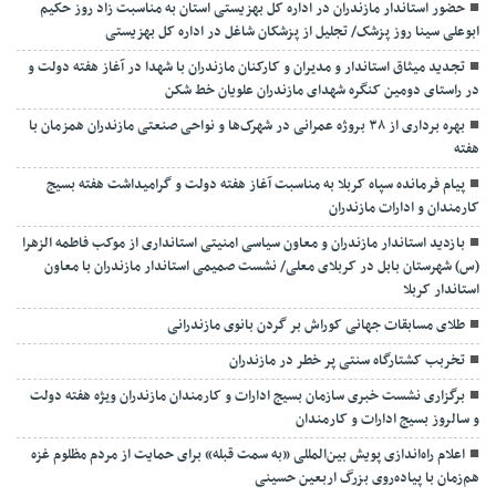
حضور استاندار مازندران در اداره کل بهزیستی استان به مناسبت زاد روز حکیم
ابوعلی سینا روز پزشک/ تجلیل از پزشکان شاغل در اداره کل بهزیستی
تجدید میثاق استاندار و مدیران و کارکنان مازندران با شهدا در آغاز هفته دولت و
در راستای دومین کنگره شهدای مازندران علویان خط شکن
بهره برداری از ۳۸ بروژه عمرانی در شهرک‌ها و نواحی صنعتی مازندران همزمان با
هفته
پیام فرمانده سپاه کربلا به مناسبت آغاز هفته دولت و گرامیداشت هفته بسیج
کارمندان و ادارات مازندران
بازدید استاندار مازندران و معاون سیاسی امنیتی استانداری از موکب فاطمه الزهرا
(س) شهرستان بابل در کربلای معلی/ نشست صمیمی استاندار مازندران با معاون
استاندار کربلا
طلای مسابقات جهانی کوراش بر گردن بانوی مازندرانی
تخربب کشتارگاه سنتی پر خطر در مازندران
برگزاری نشست خبری سازمان بسیج ادارات و کارمندان مازندران ویژه هفته دولت
و سالروز بسیج ادارات و کارمندان
اعلام راه‌اندازی پویش بین‌المللی «به سمت قبله» برای حمایت از مردم مظلوم غزه
هم‌زمان با پیاده‌روی بزرگ اربعین حسینی