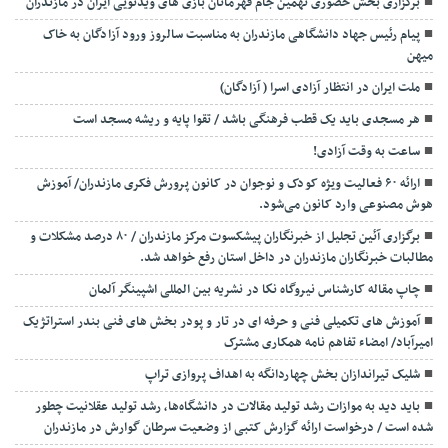
برگزاری بخش حضوری نهمین جام قهرمانان بازی های ویدئویی ایران در مازندران
پیام رئیس جهاد دانشگاهی مازندران به مناسبت سالروز ورود آزادگان به خاک
میهن
ملت ایران در انتظار آزادی اسرا ( آزادگان)
هر مسجدی باید یک قطب فرهنگی باشد / تقوا پایه و ریشه مسجد است
ساعت به وقت آزادی!
ارائه ۶۰ فعالیت ویژه کودک و نوجوان در کانون پرورش فکری مازندران/ آموزش
هوش مصنوعی وارد کانون می‌شود.
برگزاری آئین تجلیل از خبرنگاران پیشکسوت مرکز مازندران / ۸۰ درصد مشکلات و
مطالبات خبرنگاران مازندران در داخل استان رفع خواهد شد.
چاپ مقاله کارشناس نيروگاه نكا در نشریه بین المللی اشپینگر آلمان
آموزش های تکمیلی فنی و حرفه ای در تار و پودر بخش های فنی بندر استراتژیک
امیرآباد/ امضاء تفاهم نامه همکاری مشترک
شلیک تیراندازان بخش چهاردانگه به اهداف پروازی تراپ
باید دید به موازات رشد تولید مقالات در دانشگاه‌ها، رشد تولید عقلانیت چطور
شده است / درخواست ارائه گزارش کتبی از وضعیت سرطان گوارش در مازندران