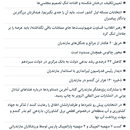
تعیین‌تکلیف درختان شکسته و افتاده لنگ تصمیم مجلسی‌ها
انتخابات مسئله اول کشور است، باید آن را جدی بگیریم/ عیدقربان بزرگترین
یادگار پیامبران
رهبر انقلاب: قساوت صهیونیست‌ها جای مماشات باقی نگذاشته/ باید عرصه را بر
جلادان تنگ کرد
حریق ۶۰ هکتار از مراتع و جنگل‌های مازندران
محور چالوس همچنان مسدود است
کاهش ۴۳ درصدی رشد بدهی دولت به بانک مرکزی در دولت سیزدهم
دیدار رئیس فدراسیون تیراندازی با استاندار مازندران
ذخیره ۱۳۰ هزار تن گندم در مازندران
با مشارکت پژوهشگر مازندرانی كتاب آخرین دستاوردها درباره غشاهای تبادل
یونی در انتشارات بین المللی الزویر به چاپ رسید.
در انتخابات پیش رو نامزدها و طرفدارانشان اخلاق را رعایت کنند / تذکر به جهاد
کشاورزی و آب منطقه‌ای درخصوص قطعی برق کشاورزان، بازدهی کم بذر گندم و
مهلت پرداخت آب بها
کسب ۷ سهمیه المپیک و ۳ سهمیه پارالمپیک پاریس توسط ورزشکاران مازندرانی