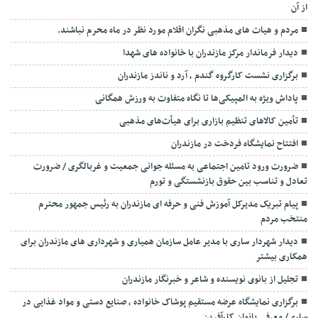
از آن
مردم و هیات های مذهبی نگران اقلام مورد نظر در ماه محرم نباشند.
دیدار فرماندار مرکز مازندران با خانواده های شهدا
برگزاری نشست کارگروه گندم ، آرد و ناندز مازندران
پاداش ویژه به المپیکی‌ها تا نگاه متفاوت به ورزش همگانی
تأمین کالاهای تنظیم بازاری برای هیأت‌های مذهبی
افتتاح نمایشگاه فردخت در مازندران
ضرورت ورود تامین اجتماعی به مسئله جوانی جمعیت و غربالگری / ضرورت
تعادل و تناسب بین حقوق بازنشستگی و تورم
پیام تبریک مدیرکل آموزش فنی و حرفه ای مازندران به رئیس جمهور محترم
منتخب مردم
دیدار شهردار ساری با مدیر عامل سازمان همیاری و شهرداری های مازندران برای
همکاری بیشتر
تجلیل از بانوی نویسنده و شاعر و خبرنگار مازندران
برگزاری نمایشگاه عرضه مستقیم پوشاک خانواده ، صنایع دستی و مواد غذایی در
ساری/ معرفی بانوان کارآفرین