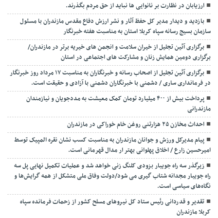
ارزیابان در نظارت بر نانوایی ها نباید از حق مردم بگذرند.
بازدید و دیدار مدیر کل حفظ آثار و نشر ارزش دفاع مقدس مازندران با مسئول
سازمان بسیج رسانه سپاه کربلا استان به مناسبت هفته خبرنگار
برگزاری آئین تجلیل از خیران سلامت و انجمن های خیریه برتر در مازندران/
برگزاری دومین همایش زنان و مشارکت های اجتماعی در استان
برگزاری آئین تجلیل از اصحاب رسانه و خبرنگاران به مناسبت ۱۷ مرداد روز خبرنگار
در فرمانداری ساری / دشمنی با خبرنگاران دشمنی با آزادی و حقیقت است.
پرداخت بیش از ۴۰۰ میلیارد تومان کمک معیشت به مددجویان و نیازمندان
مازندرانی
احداث مخازن ۲۵ هزارتنی روغن خام خوراکی در مازندران
پیام مدیرکل ورزش و جوانان مازندران به مناسبت کسب نشان نقره المپیک توسط
امیرحسین زارع / اخلاق پهلوانی بهتر ار مدال قهرمانی است.
زیرگذر سه راه جویبار بزودی کلنگ زنی خواهد شد و عملیات تکمیل نهایی پل سه
راه جویبار مجدانه شتاب گیری می شود/دولت وفاق ملی متشکل از همه گرایش‌ها و
نگاه‌های سیاسی است.
تقدیر و قدردانی رئیس ستاد کل نیرو‌های مسلح کشور از زحمات فرمانده سپاه
کربلا مازندران