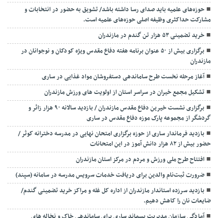
حوزه‌های علمیه باید صدای رسا داشته باشد/ تشویق به حضور در انتخابات و
مشارکت حداکثری وظیفه اصلی حوزه‌های علمیه است.
خرید تضمینی ۵۳ هزار تن گندم در مازندران
برگزاری بیش از ۵۰ عنوان برنامه هفته دفاع مقدس ویژه کودکان و نوجوانان در
مازندران
آغاز مرحله نخست طرح ساماندهی دستفروشان مواد غذایی در ساری
تشکیل مجمع خیران در سراسر استان از اولویت های ورزش مازندران
برگزاری نشست خیرین دفاع مقدس مازندران / بازدید سالانه ۹۰ هزار زائر و
گردشگر از مجموعه پارک موزه دفاع مقدس در ساری
بازدید فرماندار ساری از حوزه برگزاری امتحان نهایی در مدرسه دخترانه کوثر /
حضور بیش از ۸۲ هزار دانش آموز در این امتحانات
افتتاح طرح ملی ورزش و مردم در مرکز استان مازندران
ضرورت ثبت‌نام والدین برای دریافت خدمات سرویس مدرسه در سامانه (سپند)
بازدید سرزده استاندار مازندران از اداره کل غله و مراکز خرید تضمینی گندم/
ضایعات نان را کاهش دهیم.
آمادگی سازمان مدیریت پسماند ساری برای ساماندهی خاک و نخاله های