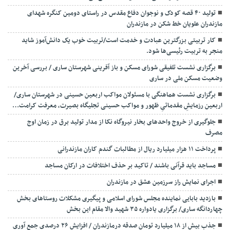
تولید ۴۰ قصه کودک و نوجوان دفاع مقدس در راستای دومین کنگره شهدای
مازندران علویان خط شکن در مازندران
کار تربیتی بزرگترین عبادت و خدمت است/تربیت خوب یک دانش‌آموز شاید
منجر به تربیت رئیسی‌ها شود.
برگزاری ‌نشست تلفیقی شورای مسکن و باز آفرینی شهرستان ساری / بررسی آخرین
وضعیت مسکن ملی در ساری
برگزاری نشست هماهنگی با مسئولان مواکب اربعین حسینی در شهرستان ساری/
اربعین رزمایشِ مقدماتیِ ظهور و مواکب حسینی تجلیگاه بصیرت، معرفت کرامت…
جلوگیری از خروج واحدهای بخار نیروگاه نکا از مدار تولید برق در زمان اوج
مصرف
پرداخت ۱۱ هزار میلیارد ریال از مطالبات گندم کاران مازندرانی
مساجد باید قرآنی باشند / تاکید بر حذف اختلافات در ارکان مساجد
اجرای نمایش راز سرزمین عشق در مازندران
بازدید بابایی نماینده مجلس شورای اسلامی و پیگیری مشکلات روستاهای بخش
چهاردانگه ساری/ برگزاری یادواره ۳۵ شهید والا مقام این بخش
جذب بیش از ۱۸ میلیارد تومان صدقه درمازندران / افزایش ۲۶ درصدی جمع آوری