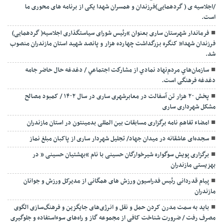
/اجلاسیه ی ( گردهمایی)فرزندان و همسران شهدا یکی از برنامه های محوری ما
است.
فرماندار شهرستان ساری بعنوان “رئیس شورای سیاستگذاری اجلاسیه( گردهمایی)
فرزندان شهدا” کنگره بزرگداشت چهارده هزار و پانصد شهید استان مازندران منصوب
شد.
سازمان‌هاي مردم‌نهاد نمادي از مشاركت اجتماعي / دغدغه حال حاضر جامه
دغدغه فرهنگی است.
پخش ۲۰ هزار تن آسفالت در معابرشهری ساری در سال ۱۴۰۲ / کمبود مصالح
مشکل شهرداری ساری
امضاء تفاهم نامه برگزاری مسابقات بین المللی بدمینتون در استان مازندران
سجده‌ای عاشقانه در میدان جهاد/ تجلیل شهردار ساری از پاکبان مبلغ نماز
برگزاری پویش سوگواره شیرخوارگان حسینی با نام “بهشتیان حسینی ” در
بهزیستی مازندران
پیام قدردانی رئیس فدراسیون ورزش های همگانی از مدیرکل ورزش و جوانان
مازندران
باید به سمت مدرن کردن حمل و نقل و انرژی‌های جایگزین و فرهنگ‌سازی الگوی
مصرف رفت / ضرورت شناخت کافی از مجموعه گاز و راه‌های سوءاستفاده و جلوگیری