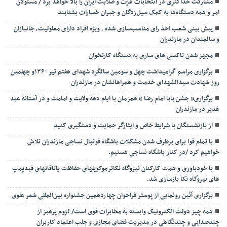
مشارکت حداکثری در انتخابات عزت و صلابت ایران را بالا خواهد برد / مسئولان
امر و همه دستگاه‌ها به کمک سیل‌زدگان و جبران خسارات بشتابند
پیش بینی شعب اخذ رای مناسب‌سازی شده ، ویژه افراد دارای معلولیت، جانبازان
و سالمندان در مازندران
مجهز شدن تاکسی های ساری به دستگاه کارتخوان
برگزاری مراسم گرامیداشت چهل و سومین سالگرد شهدای هفتم تیر ۱۳۶۰و چهلمین
روز شهادت سیدالشهدای خدمت و همراهانشان در مازندران
برگزاری« جشن بابا امام رضا » همزمان با ایام دهه ولایت و امامت و در آستانه عید
غدیر در مازندران
از بازنشستگان با شرایط خاص و ایثارگر حمایت و دستگیری کنید
با تمام قوا برای برطرف شدن مشکلات باشگاه فوتبال نساجی مازندران تلاش
خواهیم کرد /در کنار باشگاه نساجی هستیم.
با خودباوری و همت کارکنان نیروگاه نکاترموکوپلهای حفاظت یاتاقانهای فیدپمپ
های نیروگاه نکا بازسازی شد.
برگزاری آئین رونمایی از پوستر فراخوان چهاردهمین جشنواره بین‌المللی شعر علوی
همه چیز دولت الکترونیک وابسته به مخابرات قوی است/ لزوم پرهیز از
چندصدایی و چندنگاهی در مدیریت فضای مجازی و جلب اعتماد کاربران