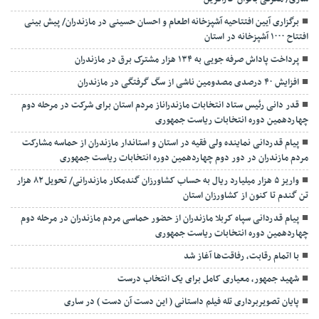
برگزاری آیین افتتاحیه آشپزخانه اطعام و احسان حسینی در مازندران/ پیش بینی
افتتاح ۱۰۰۰ آشپزخانه در استان
پرداخت پاداش صرفه جویی به ۱۳۴ هزار مشترک برق در مازندران
افزایش ۴۰ درصدی مصدومین ناشی از سگ گرفتگی در مازندران
قدر دانی رئیس ستاد انتخابات مازندراناز مردم استان برای شرکت در مرحله دوم
چهاردهمین دوره انتخابات ریاست جمهوری
پیام قدردانی نماینده ولی فقیه در استان و استاندار مازندران از حماسه مشارکت
مردم مازندران در دور دوم چهاردهمین دوره انتخابات ریاست جمهوری
واریز ۵ هزار میلیارد ریال به حساب کشاورزان گندمکار مازندرانی/ تحویل ۸۲ هزار
تن گندم تا کنون از کشاورزان استان
پیام قدردانی سپاه کربلا مازندران از حضور حماسی مردم مازندران در مرحله دوم
چهاردهمین دوره انتخابات ریاست جمهوری
با اتمام رقابت، رفاقت‌ها آغاز شد
شهید جمهور، معیاری کامل برای یک انتخاب درست
پایان تصویربرداری تله فیلم داستانی ( این دست آن دست ) در ساری