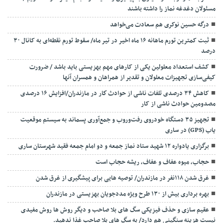
مسئولان دغدغه نماز را داشته باشند
درگه حسین نوکری هم سعادت می‌خواهد
ثبت کمترین تورم ماهانه ۱۶ ماه اخیر در تیر ماه/ سقوط تورم نقطه‌ای به کانال ۳۰
درصد
کشف استعداد معلولین یکی از کارهای مهم بهزیستی باید باشد / ضرورت
کیفی‌سازی تجهیزات معلولان و تقدیر از همراهان و همسران آنها
کاهش ۳۴ درصدی تلفات ناشی از حوادث كار در مازندران/افزایش ۱۶ درصدی
مصدومین حوادث ناشی از کار
تجهیز ۳۵ دستگاه خودروی رفت‌وروب و جمع‌آوری پسماند به سیستم موقعیت
یاب (GPS) در ساری
برگزاری یادواره ۱۲ شهید ستاد نماز جمعه و دو امام جمعه فقید شهرستان ساری
حجاب، میوه عفاف و عفاف، ریشه حجاب است
غرق شدن ۱۱۸نفر در مازندران/ توصيه هايی برای پيشگيری از غرق شدن
بهره برداری بیش از ۱۳۰ طرح ویژه مددجویان بهزیستی در مازندران
عقیم سازی و حذف فیزیکی سگ های بلا صاحب و دیگر روش ها روش مفیدی
نیست هزینه سنگینی هم دارد/ به سگ های بلا صاحب غذا ندهید.