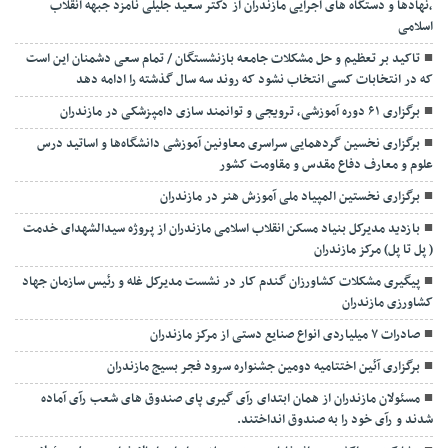
،نهادها و دستگاه های اجرایی مازندران از دکتر سعید جلیلی نامزد جبهه انقلاب
اسلامی
تاکید بر تعظیم و حل مشکلات جامعه بازنشستگان / تمام سعی دشمنان این است
که در انتخابات کسی انتخاب نشود که روند سه سال گذشته را ادامه دهد
برگزاری ۶۱ دوره آموزشی، ترویجی و توانمند سازی دامپزشکی در مازندران
برگزاری نخسین گردهمایی سراسری معاونین آموزشی دانشگاه‌ها و اساتید درس
علوم و معارف دفاع مقدس و مقاومت کشور
برگزاری نخستین المپیاد ملی آموزش هنر در مازندران
بازدید مدیرکل بنیاد مسکن انقلاب اسلامی مازندران از پروژه سیدالشهدای خدمت
( پل تا پل) مرکز مازندران
پیگیری مشکلات کشاورزان گندم کار در نشست مدیرکل غله و رئیس سازمان جهاد
کشاورزی مازندران
صادرات ۷ میلیاردی انواع صنایع دستی از مرکز مازندران
برگزاری آئین اختتامیه دومین جشنواره سرود فجر بسیج مازندران
مسئولان مازندران از همان ابتدای رآی گیری پای صندوق های شعب رآی آماده
شدند و رآی خود را به صندوق انداختند.