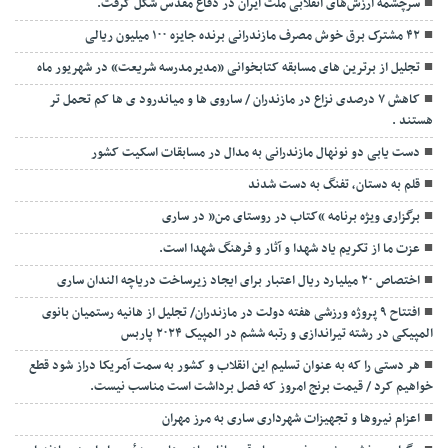
سرچشمه ارزش‌های انقلابی ملت ایران در دفاع مقدس شکل گرفت.
۴۲ مشترک برق خوش مصرف مازندرانی برنده جایزه ۱۰۰ میلیون ریالی
تجلیل از برترین های مسابقه کتابخوانی «مدیرمدرسه شریعت» در شهریور ماه
کاهش ۷ درصدی نزاع در مازندران / ساروی ها و میاندرود ی ها کم تحمل تر
هستند‌ .
دست یابی دو نونهال مازندرانی به مدال در مسابقات اسکیت کشور
قلم به دستان، تفنگ به دست شدند
برگزاری ویژه برنامه “کتاب در روستای من” در ساری
عزت ما از تکریم یاد شهدا و آثار و فرهنگ شهدا است.
اختصاص ۲۰ میلیارد ریال اعتبار برای ایجاد زیرساخت دریاچه الندان ساری
افتتاح ۹ پروژه ورزشی هفته دولت در مازندران/ تجلیل از هانیه رستمیان بانوی
المپیکی در رشته تیراندازی و رتبه ششم در المپیک ۲۰۲۴ پاربس
هر دستی را که به عنوان تسلیم این انقلاب و کشور به سمت آمريکا دراز شود قطع
خواهیم کرد / قیمت برنج امروز که فصل برداشت است مناسب نیست.
اعزام نیروها و تجهیزات شهرداری ساری به مرز مهران