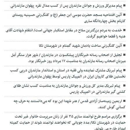
پیام مدیرکل ورزش و جوانان مازندران پس از کسب مدال نقره پهلوان مازندرانی
آئین افتتاحیه مسجد حضرت موسی ابن جعفر (ع) و کلنگ‌زنی حسینیه روستای
کارنام بخش چهاردانگه ساری
خدمت به مردم بزرگترین سلاح در مقابل استکبار جهانی است/ انتقام شهادت آقای
هنیه را قطعا خواهیم گرفت.
آئین کلنگ‌زنی ساخت یادمان شهید گمنام در شهرستان نکا
تجلیل از اصحاب رسانه خبرنگاران پیشکسوت در مازندران / شهر هزار سنگر آمل
میزبان اصحاب رسانه مازندران به مناسبت ۱۷ مرداد روز خبرنگار بود.
پیام تبریک مشترک نماینده ولی فقیه در استان و استاندار مازندران درپی کسب
نخستین طلای کاروان ایران در المپیک پاریس توسط پهلوان مازندرانی
‍ ‍ پیام تبریک مدیر کل ورزش و جوانان مازندران به مناسبت کسب نشان طلای
کشتی گیر مازندرانی در المپیک پاریس
اربعین زمینه‌ساز آزادی قدس / هنر شهدا این بود که می‌دانستند به حرف چه
کسانی گوش کنند.
برگزاری مراسم طرح توانمند سازی ۳۵ نفر از زنان سرپرست خانوار غیر تحت
حمایت در شهرستان نکا/ مدد جویانی که نخواهند توانمند شوند از حمایت کمیته
امداد خارج می شوند.