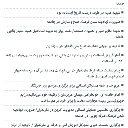
صدقه
شهید هنیه در طرف درست تاریخ ایستاده بود
ضرورت نهادینه شدن فرهنگ صلح و سازش در جامعه
شهدا مظهر صبر و بصیرت هستند/ ملت ایران به شهید اسماعیل هنیه امتیاز بالایی
دادند.
تاکید بر اجرای هدفمند طرح ملی فتحان در مازندران
آغاز فروش آسفالت و بتن و مصنوعات بتنی در کارخانه مِرمِت ساری/تولید روزانه
۲۵۰ تن آسفالت
پیام تسلیت سپاه کربلا مازندران در پی شهادت مجاهد بزرگ و برجسته جهان
اسلام شهید اسماعیل هنیه
عزم جدی همه مسئولان استانی برای برگزاری مراسم روز خبرنگار
امام خامنه ای: خونخواهی مهمان عزیزمان را وظیفه خود می‌دانیم/رژیم
صهیونیستی زمینه مجازات سخت را برای خود فراهم ساخت
برگزاری نخستین همایش استانی مدیریت کربن در مازندران/ ضرورت نهادینه
شدن فرهنگ صرفه جویی در جامعه
برگزاری نشست خبری مدیرکل آموزش فنی و حرفه ای مازندران / بازدید از مرکز