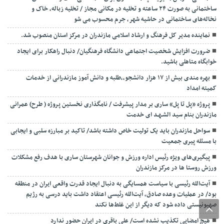
ساختمانی به صورت ۲۴ ساعته و تخلیه در مکانی مجاز / تخلیه زباله، خاک و
نخاله‌های ساختمانی در حاشیه شهر، جرم محسوب می شو
نماینده مدیر کل فرهنگ و ارشاد اسلامی مازندران در مرکز استان منصوب شد.
ضرورت افزایش شخصیت اجتماعی دانشگاه فرهنگیان/ دنبال راهکار برای ایجاد
خوابگاه متاهلی باشید.
بهره مندی بیش از ۱۷ هزار دانشجو،،طلبه و دانش آموز مازندرانی از خدمات
کمیته امداد
پروژه «پل تا پل» ساری بر مدار پیشرفت / نامگذاری نخستین پروژه ( طرح) عمرانی
مازندران بنام سید الشـهـد ای خدمت
سواحل مازندران باید یک تولیت خاص داشته باشد/ تاکید بر مبارزه سلبی و ایجابی
با مسئله پیری جمعیت
پیگیری‌های ویژه رئیس اداره ورزش و جوانان شهرستان ساری با هدف رفع مشکلات
ورزش روستا ها در مرکز مازندران
آیت‌الله رئیسی با سیاست همسایگی به دنبال ایجاد قدرت واقعی ایران در منطقه
بود/ در عملیات وعده صادق، آیت‌الله رئیسی اعتقاد داشت باید درسی به رژیم
صهیونیستی داده شود که دیگر از این غلط‌ها نکند
هیچ امضایی تکذیب نشده است/ علی باقری در ایران حضور ندارد