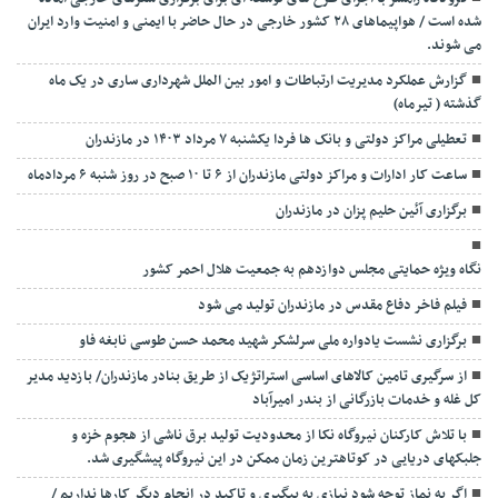
شده است / هواپیماهای ۲۸ کشور خارجی در حال حاضر با ایمنی و امنیت وارد ایران
می شوند.
گزارش عملکرد مدیریت ارتباطات و امور بین الملل شهرداری ساری در یک ماه
گذشته ( تیرماه)
تعطیلی مراکز دولتی و بانک ها فردا یکشنبه ۷ مرداد ۱۴۰۳ در مازندران
ساعت کار ادارات و مراکز دولتی مازندران از ۶ تا ۱۰ صبح در روز شنبه ۶ مردادماه
برگزاری آئین حلیم پزان در مازندران
نگاه ویژه حمایتی مجلس دوازدهم به جمعیت هلال احمر کشور
فیلم فاخر دفاع مقدس در مازندران تولید می شود
برگزاری نشست یادواره ملی سرلشکر شهید محمد حسن طوسی نابغه فاو
از سرگیری تامین کالاهای اساسی استراتژیک از طریق بنادر مازندران/ بازدید مدیر
کل غله و خدمات بازرگانی از بندر امیرآباد
با تلاش کارکنان نیروگاه نکا از محدودیت تولید برق ناشی از هجوم خزه و
جلبکهای دریایی در کوتاهترین زمان ممکن در این نیروگاه پیشگیری شد.
اگر به نماز توجه شود نیازی به پیگیری و تاکید در انجام دیگر کارها نداریم /